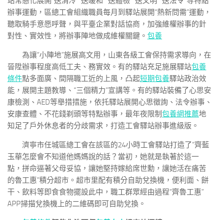
站常態化展開“送清冷”“送暖和”“送體檢”“送文明”“送法令”等特點
辦事運動，區總工會組織職員每月到驛站展開“熱新問需”運動，
聽取騎手意愿呼聲，與平臺企業對話協商，加強維權辦事的針
對性、實效性，將辦事陣地做成維權關鍵。
包養
為讓“小陣地”施展高文用，山東各級工會保持需求導向，在
晉陞辦事程度高低工夫、務實效。有的驛站充足施展驛站
包養
條件
點多面廣、間隔職工近的上風，凸起
短期包養
驛站政治效
能，展開主題教導、“三個精力”宣講等。有的驛站裝備了心思安
康檢測、AED等舉措措施，依托驛站展開心思徵詢、法令辦事、
安康查體、不花錢剃頭等特點辦事，最年夜限制
包養網推薦
地
知足了戶外休息者的分歧需求，打造工會驛站辦事進級版。
濟寧市任城區總工會在該區的24小時工會驛站打造了“齊藍
玉華怎麼會不知道他媽媽說的話？當初，她就是執著於這一
點，拼命逼著父母妥協，讓她堅持嫁給席世勳，讓她活在痛苦
的魯工惠”積分超市。超市里配有積分自助兌換機，便利面、餅
干、飲料等即食食物擺設此中，職工群眾經由過程“齊魯工惠”
APP掃描兌換機上的二維碼即可自助兌換。