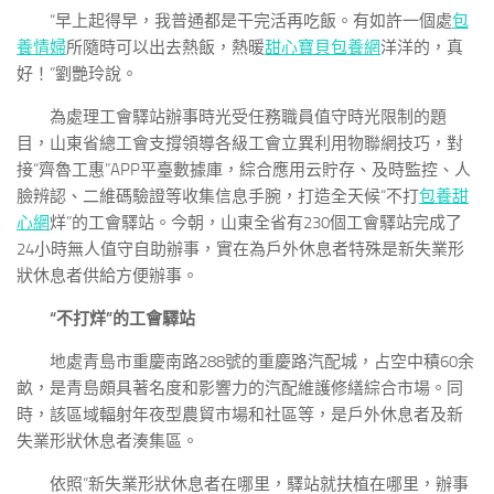
“早上起得早，我普通都是干完活再吃飯。有如許一個處
包
養情婦
所隨時可以出去熱飯，熱暖
甜心寶貝包養網
洋洋的，真
好！”劉艷玲說。
為處理工會驛站辦事時光受任務職員值守時光限制的題
目，山東省總工會支撐領導各級工會立異利用物聯網技巧，對
接“齊魯工惠”APP平臺數據庫，綜合應用云貯存、及時監控、人
臉辨認、二維碼驗證等收集信息手腕，打造全天候“不打
包養甜
心網
烊”的工會驛站。今朝，山東全省有230個工會驛站完成了
24小時無人值守自助辦事，實在為戶外休息者特殊是新失業形
狀休息者供給方便辦事。
“不打烊”的工會驛站
地處青島市重慶南路288號的重慶路汽配城，占空中積60余
畝，是青島頗具著名度和影響力的汽配維護修繕綜合市場。同
時，該區域輻射年夜型農貿市場和社區等，是戶外休息者及新
失業形狀休息者湊集區。
依照“新失業形狀休息者在哪里，驛站就扶植在哪里，辦事