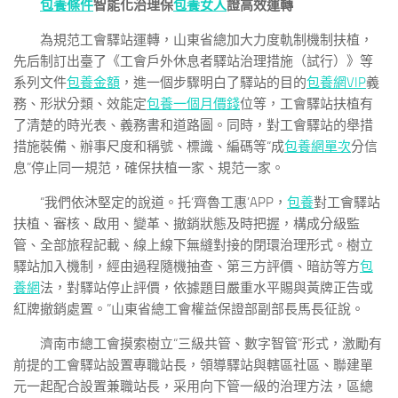
包養條件
智能化治理保
包養女人
證高效運轉
為規范工會驛站運轉，山東省總加大力度軌制機制扶植，
先后制訂出臺了《工會戶外休息者驛站治理措施（試行）》等
系列文件
包養金額
，進一個步驟明白了驛站的目的
包養網VIP
義
務、形狀分類、效能定
包養一個月價錢
位等，工會驛站扶植有
了清楚的時光表、義務書和道路圖。同時，對工會驛站的舉措
措施裝備、辦事尺度和稱號、標識、編碼等“成
包養網單次
分信
息”停止同一規范，確保扶植一家、規范一家。
“我們依沐堅定的說道。托‘齊魯工惠’APP，
包養
對工會驛站
扶植、審核、啟用、變革、撤銷狀態及時把握，構成分級監
管、全部旅程記載、線上線下無縫對接的閉環治理形式。樹立
驛站加入機制，經由過程隨機抽查、第三方評價、暗訪等方
包
養網
法，對驛站停止評價，依據題目嚴重水平賜與黃牌正告或
紅牌撤銷處置。”山東省總工會權益保證部副部長馬長征說。
濟南市總工會摸索樹立“三級共管、數字智管”形式，激勵有
前提的工會驛站設置專職站長，領導驛站與轄區社區、聯建單
元一起配合設置兼職站長，采用向下管一級的治理方法，區總