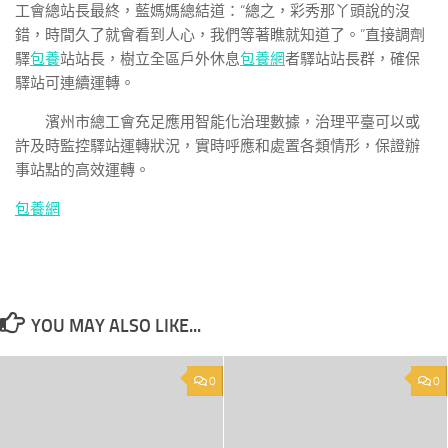
工會總站長最終，藍媽媽總結道：“總之，彩秀那丫頭說的沒
錯，時間久了就會看到人心，我們等著瞧就知道了。”直接調劑
驛
包養
站站長，樹立全區戶外休息
包養網
者驛站站長群，確保
驛站可連續運轉。
濱州市總工會充足應用智能化治理數據，治理平臺可以或
許及時監控驛站運轉狀況，實時呼應和處置各類情形，保證辦
事站點的高效運轉。
包養網
YOU MAY ALSO LIKE...
0
0