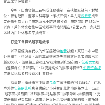
會主席李仲強說。
今朝，山東省總正在構成任務機制，在扶植驛站前，對地
位、輻射范圍、籠罩人群等停止考核評價，盡力完
包養網
成重
要辦事對象步行至驛站時光不跨越15分鐘，驛站間距在1.5公里
以內，戶外休息者集中區域辦事驛站間距在1公里以內，完成對
區域內戶外休息者穿插籠罩。
打造工會驛站辦事進級版
以平臺經濟為代表的新業態蓬勃
包養
鼓起，棗莊市市中區
外賣騎手、快遞員、網約車司機等新失業形狀休息者總數已跨
越5300人。該區總工會把工會驛站建到焦點商圈，
包養意思
經
由過程創立“多彩驛站”，以便捷高效的辦事博得新失
包養留言板
業形狀休息者的接待和社會贊譽。
據清楚，棗莊市市中區總
包養
工會扶植的“多彩驛站”，在為
戶外休
包養網比較
息者供給24小時智能化辦事的基本上，凸起
“辦事圈+貿易圈”“基礎辦事+特點辦事”“辦事陣地+維權關鍵”，完
成辦事圈與貿易圈、城市治理與休息者辦事深度融會，依托驛