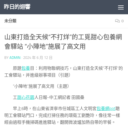
昨日的迴響
Skip to content
未分類
0
山東打造全天候“不打烊”的工覓甜心包養網
會驛站 “小陣地”施展了高文用
BY
ADMIN
·
2024 年 6 月 12 日
原題
包養
目：利用物聯網技巧，山東打造全天候“不打烊”的
工會驛站，并進級辦事項目（引題）
“小陣地”施展了高文用（主題）
工
甜心花園
人日報-中工網記者 田國壘
早上6時，在山東省濟寧市任城區工人文明宮
包養網ppt
聰
明工會驛站門口，完成打掃任務的環衛工劉艷玲，像往常一樣
經由過程手機掃碼進進驛站，翻開微波爐加熱自帶的早餐。