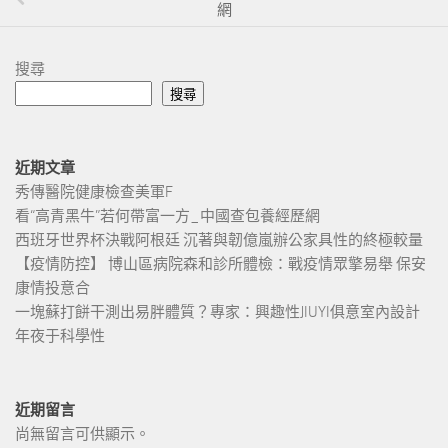
網
搜尋
搜尋
近期文章
秀傳醫院健康檢查美軍F
看“高青黑牛”若何帶富一方_中國查包養經歷網
西班牙世界杯決戰阿根廷 沉著與韌億嵐辦公家具性的終極較量
【疫情防控】 博山區病院森和診所體檢：戰疫情眾擎易舉 保安
康情投意合
一塊蘇打餅干測出易胖體質？專家：興趣性JIUYI俱意室內設計
年夜于科學性
近期留言
尚無留言可供顯示。