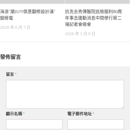
海浪“潮JIUYI俱意翻修設計涌”
抗克去秀傳醫院巡檢服利80周
變綠電
年事念運動消息中間舉行第二
場記者會晤會
2026 年 6 月 7 日
2026 年 3 月 9 日
發佈留言
留言
*
顯示名稱
*
電子郵件地址
*