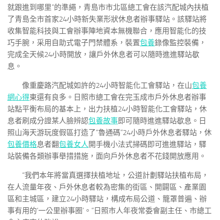
就跟進到哪里”的準繩，青島市市北區總工會在該汽配城內扶植
了青島全市首家24小時新失業形狀休息者辦事驛站。該驛站將
收集智能科技與工會辦事陣地資本無機聯合，應用智能化的技
巧手腕，采用自助式電子門禁體系，裝置
包養
錄像監控裝備，
完成全天候24小時開放，讓戶外休息者可以隨時進進驛站歇
息。
像重慶路汽配城如許的24小時智能化工會驛站，在山
包養
網心得
東還有良多。日照市總工會在完玉成市戶外休息者辦事
站點平衡布局的基本上，出力扶植24小時智能化工會驛站，休
息者刷成分證某人臉辨認
包養故事
即可隨時進進驛站歇息。日
照山海天游玩度假區打造了“魯通碼”24小時戶外休息者驛站，休
包養價格
息者翻
包養女人
開手機小法式掃碼即可進進驛站，驛
站裝備各類辦事舉措措施，面向戶外休息者不花錢開放應用。
“我們本年將當真選擇扶植地址，公道計劃驛站扶植布局，
在人流量年夜、戶外休息者較為密集的街區、開闢區、產業園
區和主城區，建立24小時驛站，構成布局公道、籠罩普遍、辦
事有用的‘一公里辦事圈’。”日照市人年夜常委會副主任、市總工