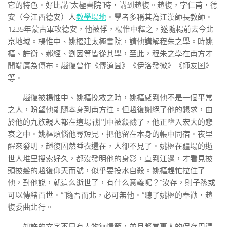
它的特色。好比講“太極書院”時，講到趙復。趙復，字仁甫，德
安（今江西德安）人
教學場地
。學者多稱其為江漢師長教師。
1235年蒙古軍攻德安，他被俘，楊惟中釋之，遂隨楊前去今北
京地域。楊惟中、姚樞建太極書院，請他講解程朱之學。時姚
樞、許衡、郝經、劉因等皆從其學，至此，程朱之學在南方才
開端廣為傳布。趙復曾作《傳道圖》《伊洛發微》《師友圖》
等。
趙復被楊惟中、姚樞挽救之時，姚樞感到他不是一個平常
之人，盼望他能隨本身到南方往。但趙復謝絕了他的懇求，由
於他的九族親人都在這場戰鬥中被殺戮了，他正墮入宏大的悲
哀之中。姚樞煩惱他尋短見，把他留在本身的帳中同宿。夜里
醒來發明，趙復固然睡衣還在，人卻不見了。姚樞在疆場的逝
世人堆里搜索好久，都沒發明他的身影，直到江邊，才看見披
頭披髮的趙復仰天而號，似乎要投水自殺。姚樞趕忙拉住了
他，對他說，就這么逝世了，有什么意義呢？“汝存，則子孫或
可以傳緒百世。”“隨吾而北，必可無他。”聽了姚樞的奉勸，趙
復委曲北行。