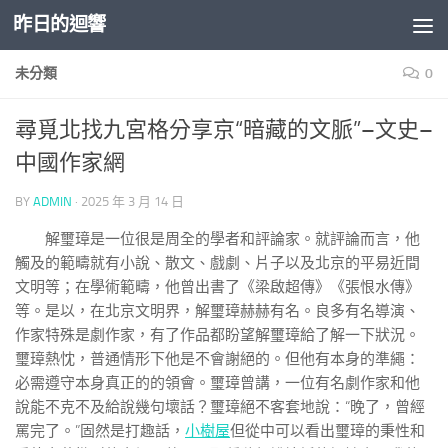
昨日的迴響
Skip to content
未分類
0
尋覓北找九宮格分享京“暗藏的文脈”–文史–
中國作家網
BY
ADMIN
·
2025 年 3 月 14 日
解璽璋是一位很是周全的學者和評論家。就評論而言，他
觸及的範疇就有小說、散文、戲劇、片子以及北京的平易近間
文明等；在學術範疇，他曾出書了《梁啟超傳》《張恨水傳》
等。是以，在北京文明界，解璽璋赫赫有名。良多有名導演、
作家特殊是劇作家，有了作品都盼望解璽璋給了解一下狀況。
璽璋熱忱，普通情形下他是不會謝絕的。但他有本身的準繩：
必需遵守本身真正的的領會。璽璋曾講，一位有名劇作家和他
說能不克不及給說幾句壞話？璽璋絕不客套地說：“晚了，曾經
罵完了。”固然是打趣話，
小樹屋
但從中可以看出璽璋的秉性和