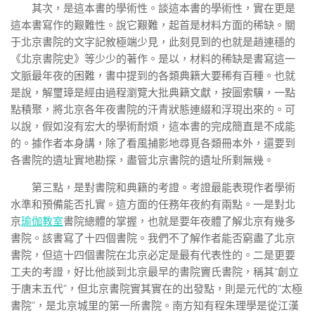
其次，是這本書的學術性。談這本書的學術性，實在更是
這本書寫作的艱難性。說它艱難，起首是材料方面的稀缺。關
于北京書院的文字記敘極端少見，此刻見到的也就是趙連穩的
《北京書院史》等少少的著作。是以，材料的稀缺是書寫這一
文脈最年夜的困難，書中提到的各類典籍大要稀有百種。也就
是說，解璽璋是經由過程瀏覽大批典籍文獻，按圖索驥，一點
點積聚，將北京各年夜書院的汗青狀態連綴和浮現出來的。可
以說，假如沒有宏大的學術耐煩，這本書的完成簡直是不成能
的。據作者本身講，除了看風捕影地尋覓各類冊本外，還要到
各書院的遺址實地勘探，盡管北京書院的遺址所剩無幾。
第三點，是對書院和典籍的考證。考證最能表現作者學術
水準和預備能否扎實。這方面的任務年夜約有兩點。一是對北
京
瑜伽教室
書院總體的掌握，也就是要年夜體了解北京有幾多
書院。該書寫了十四個書院。我們不了解作者能否窮盡了北京
書院，但這十四個書院在北京必定是最有代表性的。二是更要
工夫的考證，好比他談到北京最早的書院竇氏書院，稱其“創立
于唐末五代”，但北京書院實其實在的出發點，則是元代的“太極
書院”，是北京城里的第一所書院。南方知有程朱理學是從江漢