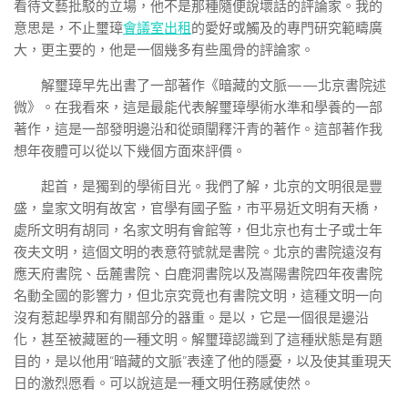
看待文藝批駁的立場，他不是那種隨便說壞話的評論家。我的
意思是，不止璽璋
會議室出租
的愛好或觸及的專門研究範疇廣
大，更主要的，他是一個幾多有些風骨的評論家。
解璽璋早先出書了一部著作《暗藏的文脈——北京書院述
微》。在我看來，這是最能代表解璽璋學術水準和學養的一部
著作，這是一部發明邊沿和從頭闡釋汗青的著作。這部著作我
想年夜體可以從以下幾個方面來評價。
起首，是獨到的學術目光。我們了解，北京的文明很是豐
盛，皇家文明有故宮，官學有國子監，市平易近文明有天橋，
處所文明有胡同，名家文明有會館等，但北京也有士子或士年
夜夫文明，這個文明的表意符號就是書院。北京的書院遠沒有
應天府書院、岳麓書院、白鹿洞書院以及嵩陽書院四年夜書院
名動全國的影響力，但北京究竟也有書院文明，這種文明一向
沒有惹起學界和有關部分的器重。是以，它是一個很是邊沿
化，甚至被藏匿的一種文明。解璽璋認識到了這種狀態是有題
目的，是以他用“暗藏的文脈”表達了他的隱憂，以及使其重現天
日的激烈愿看。可以說這是一種文明任務感使然。