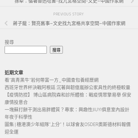
孫犁：循著魯迅唸書-找九宮格空間-文史–中國作家網
PREVIOUS STORY
蔣子龍：賢亮舊事–文史找九宮格共享空間–中國作家網
搜尋
搜尋
近期文章
看“高青黑牛”若何帶富一方_中國查包養經歷網
西班牙世界杯決戰阿根廷 沉著與韌億嵐辦公家具性的終極較量
【疫情防控】 博山區病院森和診所體檢：戰疫情眾擎易舉 保安
康情投意合
一塊蘇打餅干測出易胖體質？專家：興趣性JIUYI俱意室內設計
年夜于科學性
圖集 | 穗港澳少年組隊“上分“！以球會友OSDER奧斯德材料報價
迎全運