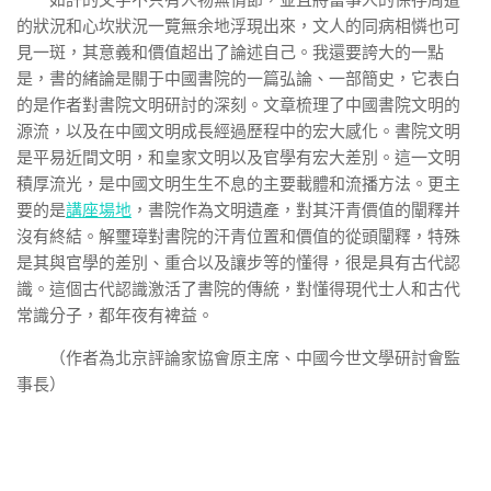
如許的文字不只有人物無情節，並且將當事人的保存周遭
的狀況和心坎狀況一覽無余地浮現出來，文人的同病相憐也可
見一斑，其意義和價值超出了論述自己。我還要誇大的一點
是，書的緒論是關于中國書院的一篇弘論、一部簡史，它表白
的是作者對書院文明研討的深刻。文章梳理了中國書院文明的
源流，以及在中國文明成長經過歷程中的宏大感化。書院文明
是平易近間文明，和皇家文明以及官學有宏大差別。這一文明
積厚流光，是中國文明生生不息的主要載體和流播方法。更主
要的是
講座場地
，書院作為文明遺產，對其汗青價值的闡釋并
沒有終結。解璽璋對書院的汗青位置和價值的從頭闡釋，特殊
是其與官學的差別、重合以及讓步等的懂得，很是具有古代認
識。這個古代認識激活了書院的傳統，對懂得現代士人和古代
常識分子，都年夜有裨益。
（作者為北京評論家協會原主席、中國今世文學研討會監
事長）