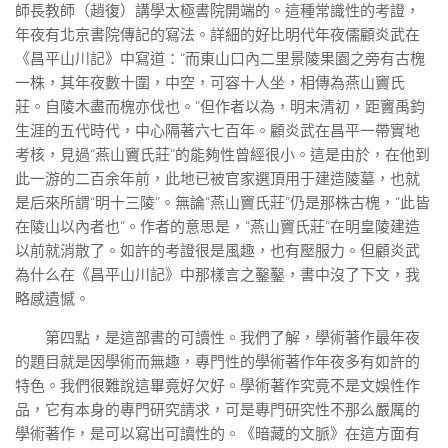
師長教師（趙復）講學太極書院開端的。這種常識性的考證，
年夜有北京書院傳記的寫法。詳細的好比明代年夜儒顧炎武在
《昌平山川記》中寫道：“而東山口內二里景陵果園之旁有古槐
一株，其年夜數十圍，中空，可容十人坐，相傳為燕山竇氏
莊。自陵木盡而槐亦伐也。”但作者以為，明末清初，距竇禹鈞
生涯的五代時代，中心隔著六七百年。顧炎武在昌平一帶實地
考核，見過“燕山竇氏莊”的能夠性曾經很小。這是由於，在他到
此一游的二百余年前，此地已被官家選頂用于建造陵墓，也就
是后來所謂“明十三陵”。無論“燕山竇氏莊”仍是那株古槐，“此皆
在陵山以內者也”。作者的意思是，“燕山竇氏莊”在明皇陵建造
以前就消散了。如許的考證很是風趣，也有壓服力。但顧炎武
為什么在《昌平山川記》中那樣言之鑿鑿，書中沒了下文，我
略感遺憾。
第四點，是這部書的可讀性。我們了解，學術著作最年夜
的題目就是因學術而無趣，專門性的學術著作年夜多有如許的
特色。我們很難說這畢竟好欠好。學術著作究竟不是文娛性作
品，它有本身的專門研究請求，可是專門研究性不那么嚴厲的
學術著作，是可以寫出可讀性的。《暗藏的文脈》在這方面有