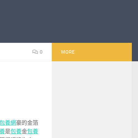
0
MORE
包養網
豪的金箔
養
是
包養
金
包養