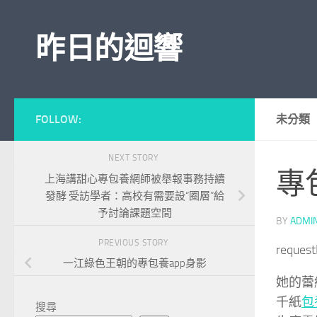
Skip to content
昨日的迴響
FOLLOW:
未分類
NEXT STORY
專
上海講甜心專包養網師被舉報事務持續
發酵 受訪學者：高校有需要設“圈層”給
予討論課題空間
BY
ADMI
PREVIOUS STORY
reques
一江綠色王朝的專包養app身影
她的蕾
千紙
包
搜尋