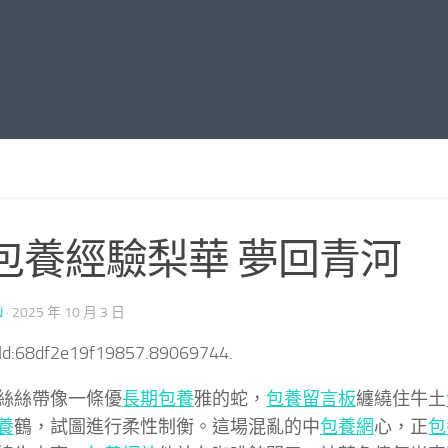
包養經驗梨華 夢回青河
N
·
2025 年 10 月 3 日
tId:68df2e19f19857.89069744.
絲絲帶像一條優
長期包養
雅的蛇，
包養留言板
纏繞住牛土
養
鶴，試圖進行柔性制衡。這場混亂的中
包養網
心，正
包