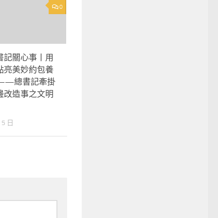
0
書記關心事丨用
點亮美妙約包養
——總書記牽掛
邊改造事之文明
 5 日