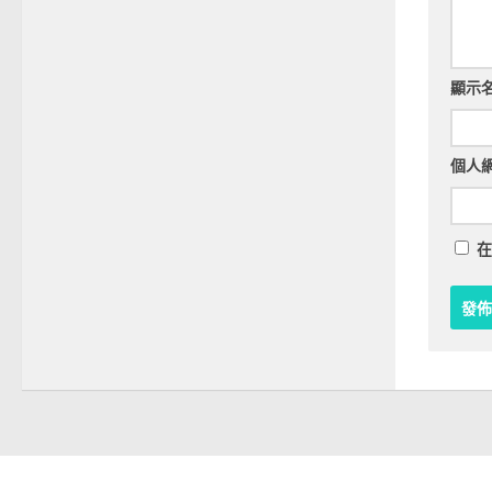
顯示
個人
在