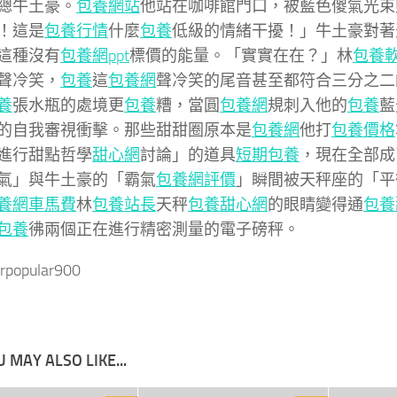
總牛土豪。
包養網站
他站在咖啡館門口，被藍色傻氣光束
！這是
包養行情
什麼
包養
低級的情緒干擾！」牛土豪對著
這種沒有
包養網ppt
標價的能量。「實實在在？」林
包養
聲冷笑，
包養
這
包養網
聲冷笑的尾音甚至都符合三分之二
養
張水瓶的處境更
包養
糟，當圓
包養網
規刺入他的
包養
藍
的自我審視衝擊。那些甜甜圈原本是
包養網
他打
包養價格
進行甜點哲學
甜心網
討論」的道具
短期包養
，現在全部成
氣」與牛土豪的「霸氣
包養網評價
」瞬間被天秤座的「平
養網車馬費
林
包養站長
天秤
包養甜心網
的眼睛變得通
包養
包養
彿兩個正在進行精密測量的電子磅秤。
rpopular900
 MAY ALSO LIKE...