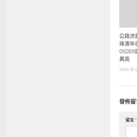
公路流
珠澳年
OSDE
異高
2026 年 
發佈留
留言
*