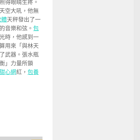
照得眼睛生疼。
天空大吼，他無
軟體
天秤發出了一
的音樂和弦。
包
光時，他感到一
算用來「與林天
了武器。張水瓶
衡」力量所鎖
甜心網
紅，
包養