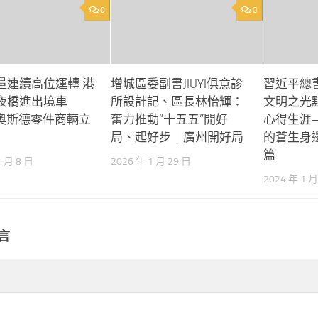
0
0
量連續高位運轉 港
增城區委副書JIUYI俱意診
習近平總
夜橋進出境車
所設計記、區長林怡輝：
文明之光
R奧斯德零件商輛立
奮力推動“十五五”開好
心得生涯
局、起好步｜廣州開好局
的蒼生身
篇
4 月 8 日
2026 年 1 月 29 日
2024 年 1 月
言