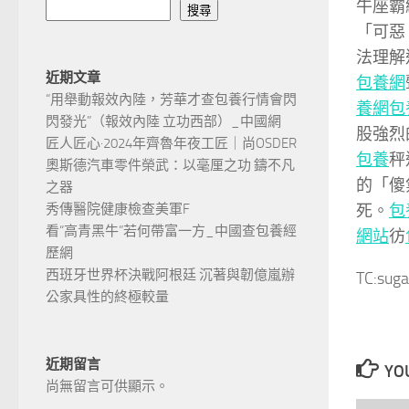
牛座霸
搜尋
「可惡
法理解
近期文章
包養網
“用舉動報效內陸，芳華才查包養行情會閃
養網
包
閃發光”（報效內陸 立功西部）_中國網
股強烈
匠人匠心·2024年齊魯年夜工匠｜尚OSDER
包養
秤
奧斯德汽車零件榮武：以毫厘之功 鑄不凡
的「傻
之器
秀傳醫院健康檢查美軍F
死。
包
看“高青黑牛”若何帶富一方_中國查包養經
網站
彷
歷網
西班牙世界杯決戰阿根廷 沉著與韌億嵐辦
TC:suga
公家具性的終極較量
近期留言
YOU
尚無留言可供顯示。