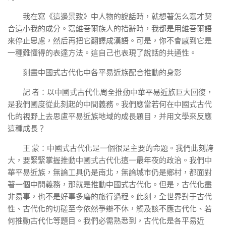
我在寫《這邊景致》中人物的說話時，就想著怎么寫才契
合這小我的成分。寫維吾爾族人的措辭時，我都是用維吾爾語
來停止思慮，然后再把它翻譯成漢語。可是，你不會感到它是
一種難懂得的表達方法。這自己也表現了說話的共通性。
刻畫中國式古代化中各平易近族配合推動的身影
記 者：以中國式古代化周全推動中華平易近族巨大回復，
是我們國度從此刻起的中間義務。我們應當若何在中國式古代
化的視野上去思慮平易近族地域的成長題目，并用文學來反應
這種成長？
王 蒙：中國式古代化是一個很是主要的命題。我們此刻誇
大，要緊緊掌握推動中國式古代化這一最年夜的政治。我們中
華平易近族，無論工具仍是南北，無論城市仍是鄉村，都面對
著一個中間義務，那就是推動中國式古代化。但是，古代化盡
非易事，也不是好事多磨的旅行過程。此刻，全世界對于古代
性、古代化的切磋至今依然爭辯不休，觸及該不應古代化、若
何推動古代化等題目。我們必需熟悉到，古代化是各平易近