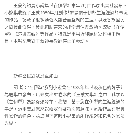
王蒙的短篇小說集《在伊犁》本年7月由作家出書社發布。
小說集收錄了王蒙1980年月創作的9篇關于伊犁生涯經過的事況
的作品，記載了很多通俗人艱苦而堅韌的生涯，以及各族國民
之間彼此懂得、彼此輔助帶來的那份溫情與激動。繚繞《在伊
犁》《這邊景致》等作品，特殊是平易近族題材寫作相干題
目，本報記者對王蒙師長教師停止了專訪。
新疆國民對我恩重如山
記 者：“在伊犁”系列小說曾在1984年以《淡灰色的眸子》
為題集中發布，后來支出50卷本的《王蒙文集》之中。此次以
《在伊犁》為題從頭發布。我想，基于您在伊犁的生涯經過的
事況，這本書對您來說確定有著特別的意味。這組作品有紀實
性寫作的特色。請您聊下這部小說集的創作緣起和包含的寫法
改變。