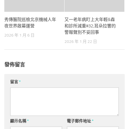
秀傳醫院巡檢北京機械人年
又一老年病盯上大年輕&森
夜世界啟幕運營
和診所減重#32;耳朵拉響的
警報聲別不妥回事
2026 年 1 月 6 日
2026 年 1 月 22 日
發佈留言
留言
*
顯示名稱
*
電子郵件地址
*