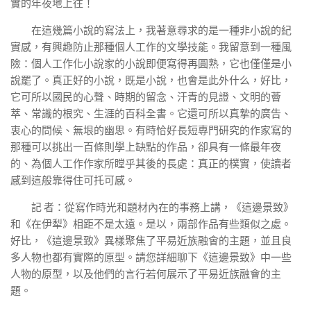
實的年夜地上往！
在這幾篇小說的寫法上，我著意尋求的是一種非小說的紀
實感，有興趣防止那種個人工作的文學技能。我留意到一種風
險：個人工作化小說家的小說即便寫得再圓熟，它也僅僅是小
說罷了。真正好的小說，既是小說，也會是此外什么，好比，
它可所以國民的心聲、時期的留念、汗青的見證、文明的薈
萃、常識的根究、生涯的百科全書。它還可所以真摯的廣告、
衷心的問候、無垠的幽思。有時恰好長短專門研究的作家寫的
那種可以挑出一百條則學上缺點的作品，卻具有一條最年夜
的、為個人工作作家所瞠乎其後的長處：真正的樸實，使讀者
感到這般靠得住可托可感。
記 者：從寫作時光和題材內在的事務上講，《這邊景致》
和《在伊犁》相距不是太遠。是以，兩部作品有些類似之處。
好比，《這邊景致》異樣聚焦了平易近族融會的主題，並且良
多人物也都有實際的原型。請您詳細聊下《這邊景致》中一些
人物的原型，以及他們的言行若何展示了平易近族融會的主
題。