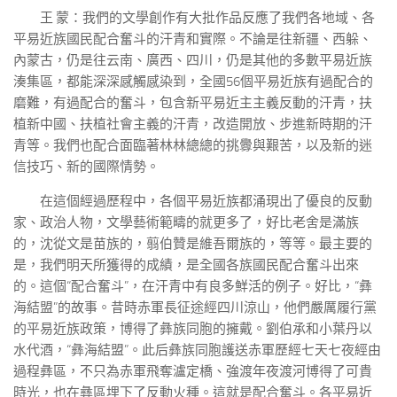
王 蒙：我們的文學創作有大批作品反應了我們各地域、各
平易近族國民配合奮斗的汗青和實際。不論是往新疆、西躲、
內蒙古，仍是往云南、廣西、四川，仍是其他的多數平易近族
湊集區，都能深深感觸感染到，全國56個平易近族有過配合的
磨難，有過配合的奮斗，包含新平易近主主義反動的汗青，扶
植新中國、扶植社會主義的汗青，改造開放、步進新時期的汗
青等。我們也配合面臨著林林總總的挑釁與艱苦，以及新的迷
信技巧、新的國際情勢。
在這個經過歷程中，各個平易近族都涌現出了優良的反動
家、政治人物，文學藝術範疇的就更多了，好比老舍是滿族
的，沈從文是苗族的，翦伯贊是維吾爾族的，等等。最主要的
是，我們明天所獲得的成績，是全國各族國民配合奮斗出來
的。這個“配合奮斗”，在汗青中有良多鮮活的例子。好比，“彝
海結盟”的故事。昔時赤軍長征途經四川涼山，他們嚴厲履行黨
的平易近族政策，博得了彝族同胞的擁戴。劉伯承和小葉丹以
水代酒，“彝海結盟”。此后彝族同胞護送赤軍歷經七天七夜經由
過程彝區，不只為赤軍飛奪瀘定橋、強渡年夜渡河博得了可貴
時光，也在彝區埋下了反動火種。這就是配合奮斗。各平易近