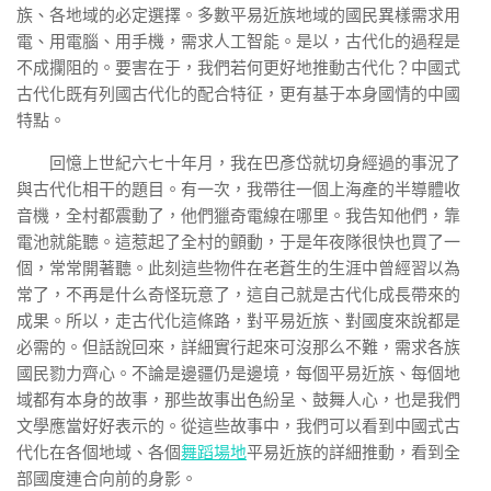
族、各地域的必定選擇。多數平易近族地域的國民異樣需求用
電、用電腦、用手機，需求人工智能。是以，古代化的過程是
不成攔阻的。要害在于，我們若何更好地推動古代化？中國式
古代化既有列國古代化的配合特征，更有基于本身國情的中國
特點。
回憶上世紀六七十年月，我在巴彥岱就切身經過的事況了
與古代化相干的題目。有一次，我帶往一個上海產的半導體收
音機，全村都震動了，他們獵奇電線在哪里。我告知他們，靠
電池就能聽。這惹起了全村的顫動，于是年夜隊很快也買了一
個，常常開著聽。此刻這些物件在老蒼生的生涯中曾經習以為
常了，不再是什么奇怪玩意了，這自己就是古代化成長帶來的
成果。所以，走古代化這條路，對平易近族、對國度來說都是
必需的。但話說回來，詳細實行起來可沒那么不難，需求各族
國民勠力齊心。不論是邊疆仍是邊境，每個平易近族、每個地
域都有本身的故事，那些故事出色紛呈、鼓舞人心，也是我們
文學應當好好表示的。從這些故事中，我們可以看到中國式古
代化在各個地域、各個
舞蹈場地
平易近族的詳細推動，看到全
部國度連合向前的身影。