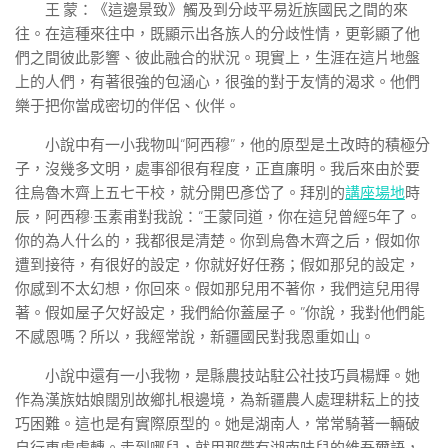
王 蒙：《這邊景致》觸及到分歧平易近族國民之間的來
往。在這種來往中，既顯示出各族人的分歧性情，更彰顯了他
們之間彼此影響、彼此融合的狀況。現實上，生涯在這片地盤
上的人們，有著很強的包涵心，很強的對于友情的渴求。他們
樂于把你當成密切的伴侶、伙伴。
小說中有一小我物叫“阿西穆”，他的原型是土改時的積極分
子，沒幾多文明，處事卻很有程度，正直廉明。我后來由於要
往烏魯木齊上五七干校，就分開巴彥岱了。拜別的
講座場地
時
辰，阿西穆·玉素甫對我說：“王蒙同道，你在這兒曾經5年了。
你的為人什么的，我都很是清楚。你到烏魯木齊之后，假如你
遭到接待，有很好的設定，你就好好任務；假如那兒的設定，
你感到不太幻想，你回來。假如那兒用不著你，我們這兒用得
著。假如屋子欠好設定，我們給你蓋屋子。”你說，我對他們能
不感恩嗎？所以，我經常說，新疆國民對我恩重如山。
小說中還有一小我物，是縣農技站駐公社技巧員楊輝。她
作為漢族姑娘闊別故鄉扎根邊境，為新疆農人處理耕耘上的技
巧困難。這也是有實際原型的。她是湖南人，常常騎著一輛破