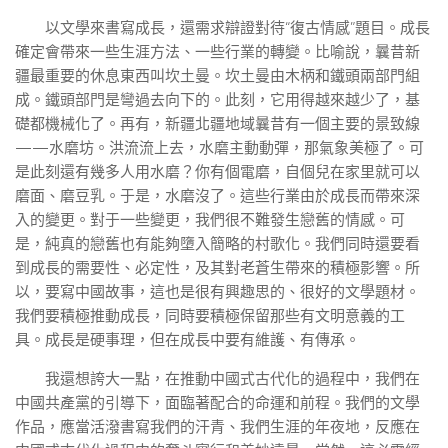
以文學來書寫成長，還需求辯證對待“復古情感”題目。成長
確定會帶來一些生涯方法、一些行業的轉變。比喻說，曩昔新
疆最重要的休息東西叫坎土曼。坎土曼由木柄和鐵頭兩部門組
成。鐵頭部門是彎過去向下的。此刻，它用得越來越少了，基
礎都機械化了。再有，新疆北疆地域曩昔有一個主要的景致線
——水磨坊。洪流流上去，水磨主動動彈，那氣象美極了。可
是此刻還有幾多人用水磨？你有個電磨，自個兒在家里就可以
磨面、磨豆乳。于是，水磨沒了。這些行業由於成長而帶來深
入的變更。對于一些變更，我們很不難發生戀舊的情感。可
是，純真的戀舊也有能夠墮入簡略的村歌化。我們同時還要看
到成長的需要性、必定性，及其對老蒼生帶來的積極影響。所
以，要寫中國故事，這也是很有興趣思的、很好的文學題材。
我們要積極推動成長，同時要積極保留那些有文明意義的工
具。成長是硬事理，但在成長中要有維護、有傳承。
我還想誇大一點，在推動中國式古代化的過程中，我們在
中國共產黨的引導下，面臨著配合的命運和前程。我們的文學
作品，應當活潑書寫我們的汗青、我們生涯的年夜地，反應在