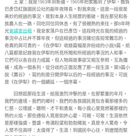
王 蒙：我是1963年到新疆。1965年把家搬到了伊犁，擔負
巴彥岱紅旗國民公社的副年夜隊長。對我來說，這是一段很是
美妙的經過的事況，是對本身人生經歷的衝破。我在那兒和各
族農人在一路，同吃同住同休息，有了很親熱的來往。那8年時
光
會議室出租
，我安家落戶在巴彥岱，這段時光在我的經過的
事況中占比并不算年夜，但這經過的事況確切長短常難忘的、
奇異的與可貴的。《在伊犁》收錄篇幅是非紛歧的小說9篇。前
八篇都是記錄我在伊犁的所見所聞和所經過的事況的人和事。
它們可以各自自力成篇，但人物與故事卻又相互參照、互為彌
補，成為一個系列，從分歧的正面反應了那一段生涯。第9篇小
說《鷹谷》，寫的則是分開伊犁以后的一段經過的事況，可說
是《在伊犁》的一個續延、一個序幕。
回想起那段生涯，給我激烈沖擊的是，在那繁重的年月，
我們的邊境、我們的鄉村、我們的各族國民竟包含著那樣多的
仁慈、公理感、聰明、才干和勇氣，每小我心里竟燃著那樣灼
熱的火焰，那些通俗人竟是如許心愛、可親、可敬！生涯依然
是那樣強盛、豐盛、佈滿盼望和勃勃賭氣。真是令人驚奇，令
人禁不住高呼：太值得了，生涯！到國民中心往，到遼闊而堅