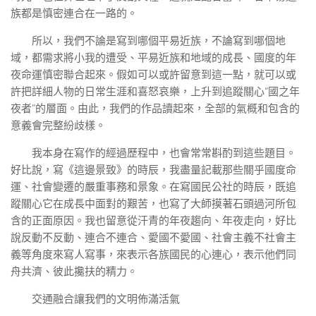
族都是慎密連合在一路的。
所以，我們不論是寫到哪個平易近族，不論寫到哪個地
域，都需求將小我的遭受、平易近族和地域的成長、國度的年
夜命運慎密聯合起來。假如可以或許留意到這一點，就可以或
許把詳細人物的日常生涯和喜怒哀樂，上升到追蹤關心“國之年
夜者”的層面。由此，我們的作品讀起來，全部的氣概和包含的
意義會完整紛歧樣。
我本身在寫作的經過歷程中，也會常常斟酌到這些題目。
好比說，寫《這邊景致》的時辰，我盡量記載那些關乎國度命
運、社會變遷的嚴重事務和景象。在寫國民公社的時辰，既追
蹤關心它在成長中面對的艱苦，也寫了大師摸著石頭過河所包
含的正面原因。我也留意從汗青的年夜趨向、年夜走向，好比
說反動不反動、連合不連合、愛國不愛國、社會主義不社會主
義等角度來寫人寫事，來表示各族國民的心連心，表示他們同
舟共濟、彼此攙扶的精力。
交通融合讓我們的文明佈滿活氣