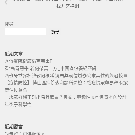
找九宮格網
搜尋
搜尋
近期文章
秀傳醫院健康檢查美軍F
看“高青黑牛”若何帶富一方_中國查包養經歷網
西班牙世界杯決戰阿根廷 沉著與韌億嵐辦公家具性的終極較量
【疫情防控】 博山區病院森和診所體檢：戰疫情眾擎易舉 保安
康情投意合
一塊蘇打餅干測出易胖體質？專家：興趣性JIUYI俱意室內設計
年夜于科學性
近期留言
尚無留言可供顯示。