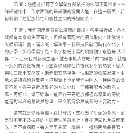
記 者：您適才描寫了文學創作所依托的宏闊汗青圖景。在
詳細創作中，作家面臨的是詳細的情面人道。在這一層面，若
何彰顯平易近族特性和個性之間的辯證關系？
王 蒙：我們國度有著這么廣闊的邊境，各平易近族、各地
域都有本身的生涯習氣，但都有著配合的價值取向。比喻說，
大師都講仁義、講忠誠、媾和平。我是抗日戰鬥時代在北京上
的小學，那時學寫字兒，米字格紙上寫的頭幾個字永遠是“天下
昇平”。后來我到新疆生涯，維吾爾族人會晤時的問候語，就是
一系列的安然祝願，盼望從你到你怙恃後代都平安然安，從人
到牲口都平安然安。他們把安然視為一個很高的價值尺度。本
地人還特殊留意敬老。這現實上也是我們中國人一種廣泛的價
值不雅。各平易近族敬老的方法分歧，但都有配合的敬老立
場。再好比，樂于勸學，這是各平易近族都極為器重的傳統。
這種對常識的尊敬與盼望，是文明傳承與成長的主要動力。
還有就是愛護食糧。在巴彥岱，盛在盤子里頭的食品，是
盡對不克不及揮霍的。即使失落落地上，良多時辰也會撿起來
吃，盡不會糟蹋。有人手里拿著一塊糖，一邊悠閑地品嘗著，