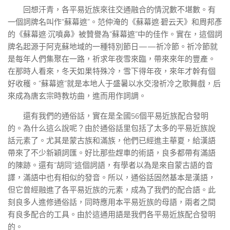
回想汗青，各平易近族來往交通融合的情況數不堪數。有
一個詞牌名叫作“蘇幕遮”。范仲淹的《蘇幕遮·碧云天》和周邦彥
的《蘇幕遮·沉噴鼻》被贊譽為“蘇幕遮”中的佳作。實在，這個詞
牌名起源于阿克蘇地域的一種特別節日——祈冷節。祈冷節就
是每年人們集聚在一路，祈求年夜雪來臨，帶來來年的豐產。
在那時人看來，冬天如果特殊冷，雪下得年夜，來年才幹有個
好收穫。“蘇幕遮”就是本地人于盛暑以水交潑祈冷之歌舞戲，后
來成為唐玄宗時教坊曲，進而用作詞調。
還有我們的通俗話，實在是全國56個平易近族配合發明
的。為什么這么說呢？由於通俗話里包括了太多的平易近族說
話元素了。尤其是蒙古族和滿族，他們已經進主華夏，給漢語
帶來了不少新穎詞匯。好比那些趕車的術語，良多都帶有滿語
的陳跡。還有“胡同”這個詞語，有學者以為是來自蒙古語的音
譯，滿語中也有相似的發音。所以，通俗話固然基本是漢語，
但它曾經融進了各平易近族的元素，成為了我們的配合語。此
刻良多人進修通俗話，同時應用本平易近族的母語，兩者之間
有良多配合的工具。由於這通用語是我們各平易近族配合發明
的。