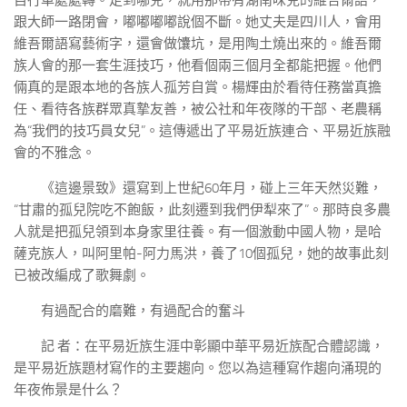
自行車處處轉。走到哪兒，就用那帶有湖南味兒的維吾爾語，
跟大師一路閉會，嘟嘟嘟嘟說個不斷。她丈夫是四川人，會用
維吾爾語寫藝術字，還會做馕坑，是用陶土燒出來的。維吾爾
族人會的那一套生涯技巧，他看個兩三個月全都能把握。他們
倆真的是跟本地的各族人孤芳自賞。楊輝由於看待任務當真擔
任、看待各族群眾真摯友善，被公社和年夜隊的干部、老農稱
為“我們的技巧員女兒”。這傳遞出了平易近族連合、平易近族融
會的不雅念。
《這邊景致》還寫到上世紀60年月，碰上三年天然災難，
“甘肅的孤兒院吃不飽飯，此刻遷到我們伊犁來了”。那時良多農
人就是把孤兒領到本身家里往養。有一個激動中國人物，是哈
薩克族人，叫阿里帕-阿力馬洪，養了10個孤兒，她的故事此刻
已被改編成了歌舞劇。
有過配合的磨難，有過配合的奮斗
記 者：在平易近族生涯中彰顯中華平易近族配合體認識，
是平易近族題材寫作的主要趨向。您以為這種寫作趨向涌現的
年夜佈景是什么？