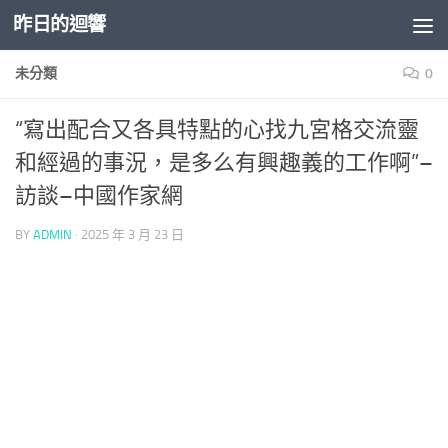
昨日的迴響
Skip to content
未分類
0
“寫出配合又各具特點的心找九宮格交流靈
和經過的事況，是多么有興趣義的工作啊”–
訪談–中國作家網
BY
ADMIN
·
2025 年 3 月 23 日