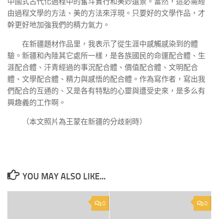
中國式古代化過程中的奮斗實行和美妙遠景。當然，這必需經
由過程文學的方法、美的方法來浮現。只要好的文學作品，才
幹更好地加強我們的精力氣力。
在新疆題材作品里，我表示了從生涯中感觸感染到的體
驗。新疆和內陸其它處所一樣，是各族國民的命運配合體、生
涯配合體、汗青經過的事況配合體、價值配合體、文明配合
體、文學配合體、精力與感悟的配合體。作為寫作者，寫出我
們配合的互通的、又是各有特點的心靈與遭受史來，是多么有
興趣義的工作啊。
（本文照片為王蒙在新疆的分歧剎時）
YOU MAY ALSO LIKE...
0
0