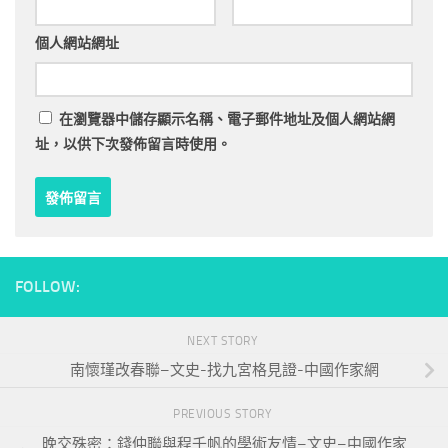
個人網站網址
在
瀏覽器
中儲存顯示名稱、電子郵件地址及個人網站網
址，以供下次發佈留言時使用。
FOLLOW:
NEXT STORY
南懷瑾改春聯–文史-找九宮格見證-中國作家網
PREVIOUS STORY
晚交殊密：錢仲聯與程千帆的學術友情–文史–中國作家