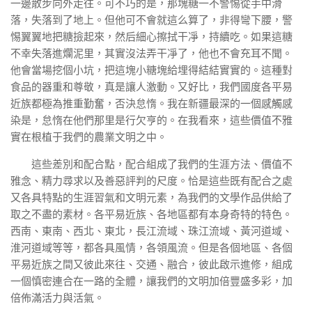
一邊散步向外走往。可不巧的是，那塊糖一不警惕從手中滑
落，失落到了地上。但他可不會就這么算了，非得彎下腰，警
惕翼翼地把糖撿起來，然后細心擦拭干凈，持續吃。如果這糖
不幸失落進爛泥里，其實沒法弄干凈了，他也不會充耳不聞。
他會當場挖個小坑，把這塊小糖塊給埋得結結實實的。這種對
食品的器重和尊敬，真是讓人激動。又好比，我們國度各平易
近族都極為推重勤奮，否決怠惰。我在新疆最深的一個感觸感
染是，怠惰在他們那里是行欠亨的。在我看來，這些價值不雅
實在根植于我們的農業文明之中。
這些差別和配合點，配合組成了我們的生涯方法、價值不
雅念、精力尋求以及善惡評判的尺度。恰是這些既有配合之處
又各具特點的生涯習氣和文明元素，為我們的文學作品供給了
取之不盡的素材。各平易近族、各地區都有本身奇特的特色。
西南、東南、西北、東北，長江流域、珠江流域、黃河道域、
淮河道域等等，都各具風情，各領風流。但是各個地區、各個
平易近族之間又彼此來往、交通、融合，彼此啟示進修，組成
一個慎密連合在一路的全體，讓我們的文明加倍豐盛多彩，加
倍佈滿活力與活氣。