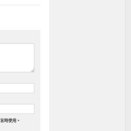
言時使用。