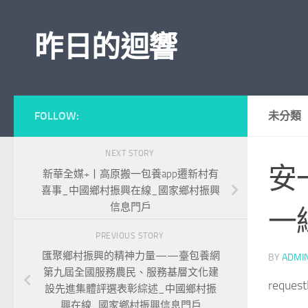
Skip to content
昨日的迴響
FOLLOW:
未分類
NEXT STORY
安
新華全媒+丨高原搬一包養app遷新村有
喜事_中國鄉村振興在線_國家鄉村振興
信息門戶
一
PREVIOUS STORY
匯聚鄉村振興的精神力量——臺包養網
BY
ADMI
第九屆全國服務農民、服務基層文化建
reques
設先進集體評選表彰綜述_中國鄉村振
興在線_國家鄉村振興信息門戶