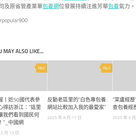
司及原省管產業單
包養網
位發展持續注進芳華
包養
氣力。
rpopular900
 MAY ALSO LIKE...
0
0
報丨近50國代表參
反動老區里的“白色專包養
“寀盧經歷
心得訪浙江：“這里
網站比較加入我的最愛家”
查包養經
讓我們看到國民何
2025 年 8 月 17 日
2025 年 5 月
！”_中國網
12 月 13 日