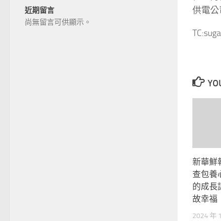
供電公
近期留言
尚無留言可供顯示。
TC:suga
YOU
新華鮮
查包養
的成長
故幸福
2024 年 