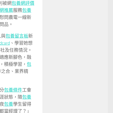
則被網
包養網評價
網推薦
服務
包養
慰問農電一線新
問品。
人與
包養留言板
新
card
、學習她想
了社及任務情況。
適應新腳色，融
，積極學習，
包
作之合、業界精
分
包養條件
工會
涯狀態，隨
包養
夜
包養
學生留得
都當經理了？」