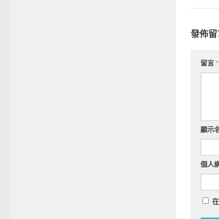
發佈留
留言
*
顯示
個人
在