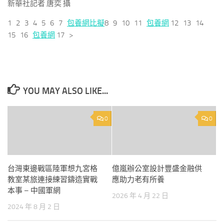
新華社記者 唐奕 攝
1 2 3 4 5 6 7
包養網比擬
8 9 10 11
包養網
12 13 14
15 16
包養網
17 >
YOU MAY ALSO LIKE...
0
0
台灣東邊戰區陸軍想九宮格
億嵐辦公室設計豐盛金融供
教室某旅連接練習鑄造實戰
應助力老有所養
本事 – 中國軍網
2026 年 4 月 22 日
2024 年 8 月 2 日