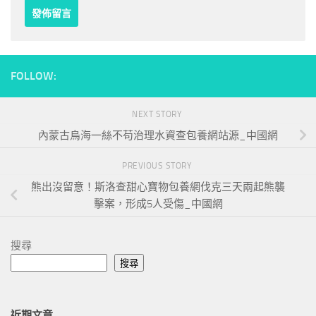
FOLLOW:
NEXT STORY
內蒙古烏海一絲不苟治理水資查包養網站源_中國網
PREVIOUS STORY
熊出沒留意！斯洛查甜心寶物包養網伐克三天兩起熊襲
擊案，形成5人受傷_中國網
搜尋
搜尋
近期文章