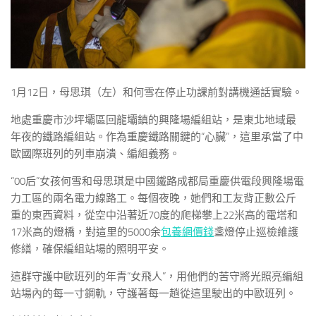
1月12日，母思琪（左）和何雪在停止功課前對講機通話實驗。
地處重慶市沙坪壩區回龍壩鎮的興隆場編組站，是東北地域最
年夜的鐵路編組站。作為重慶鐵路關鍵的“心臟”，這里承當了中
歐國際班列的列車崩潰、編組義務。
“00后”女孩何雪和母思琪是中國鐵路成都局重慶供電段興隆場電
力工區的兩名電力線路工。每個夜晚，她們和工友背正數公斤
重的東西資料，從空中沿著近70度的爬梯攀上22米高的電塔和
17米高的燈橋，對這里的5000余
包養網價錢
盞燈停止巡檢維護
修繕，確保編組站場的照明平安。
這群守護中歐班列的年青“女飛人”，用他們的苦守將光照亮編組
站場內的每一寸鋼軌，守護著每一趟從這里駛出的中歐班列。