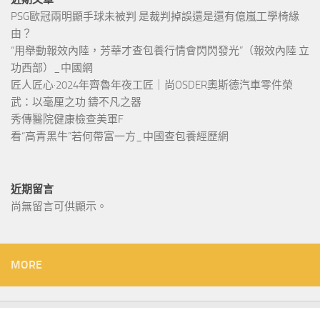
PSG歐冠兩明顯手球未被判 是裁判掉誤還是還有億嵐工學椅緣
由？
“用舉動報效內陸，芳華才查包養行情會閃閃發光”（報效內陸 立
功西部）_中國網
匠人匠心·2024年齊魯年夜工匠｜尚OSDER奧斯德汽車零件榮
武：以毫厘之功 鑄不凡之器
秀傳醫院健康檢查美軍F
看“高青黑牛”若何帶富一方_中國查包養經歷網
近期留言
尚無留言可供顯示。
MORE