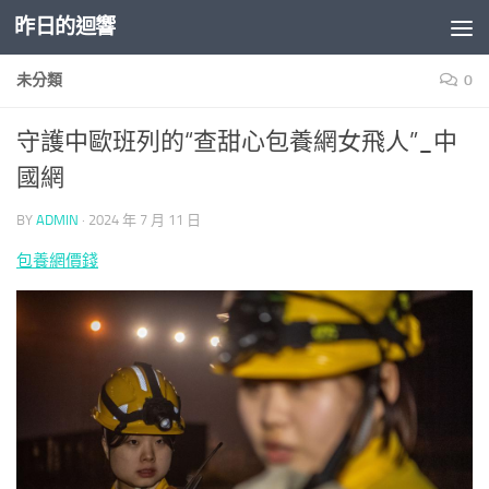
昨日的迴響
Skip to content
未分類
0
守護中歐班列的“查甜心包養網女飛人”_中
國網
BY
ADMIN
·
2024 年 7 月 11 日
包養網價錢