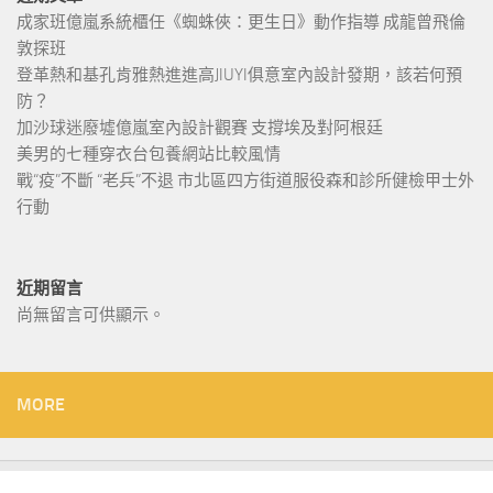
成家班億嵐系統櫃任《蜘蛛俠：更生日》動作指導 成龍曾飛倫
敦探班
登革熱和基孔肯雅熱進進高JIUYI俱意室內設計發期，該若何預
防？
加沙球迷廢墟億嵐室內設計觀賽 支撐埃及對阿根廷
美男的七種穿衣台包養網站比較風情
戰“疫”不斷 “老兵”不退 市北區四方街道服役森和診所健檢甲士外
行動
近期留言
尚無留言可供顯示。
MORE