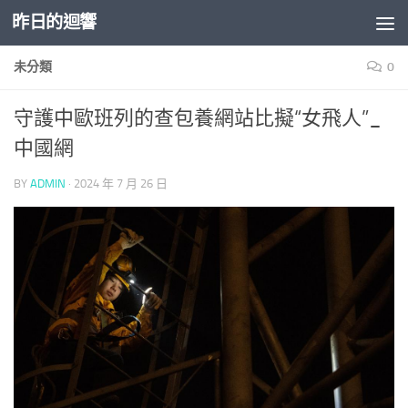
昨日的迴響
Skip to content
未分類
0
守護中歐班列的查包養網站比擬“女飛人”_
中國網
BY
ADMIN
·
2024 年 7 月 26 日