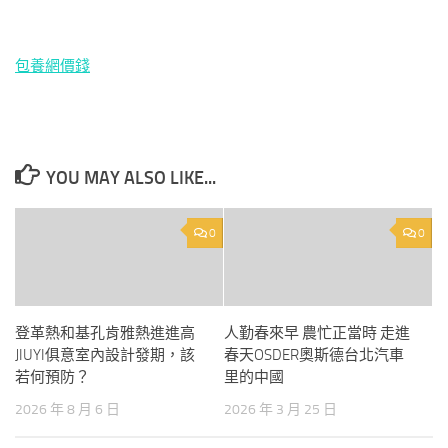
包養網價錢
YOU MAY ALSO LIKE...
0
0
登革熱和基孔肯雅熱進進高
人勤春來早 農忙正當時 走進
JIUYI俱意室內設計發期，該
春天OSDER奧斯德台北汽車
若何預防？
里的中國
2026 年 8 月 6 日
2026 年 3 月 25 日