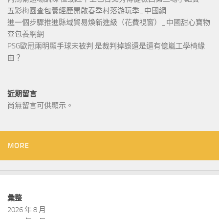
五彩梅園查包養經歷開啟春季村落游玩季_中國網
進一個步驟推進縣域貿易煥新進級（花費視窗）_中國甜心寶物
查包養網網
PSG歐冠兩明顯手球未被判 是裁判掉誤還是還有億嵐工學椅緣
由？
近期留言
尚無留言可供顯示。
MORE
彙整
2026 年 8 月