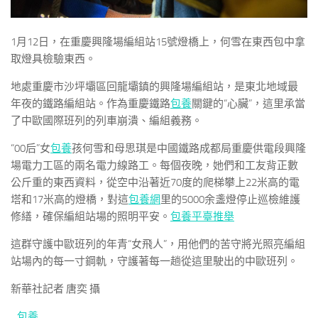
1月12日，在重慶興隆場編組站15號燈橋上，何雪在東西包中拿
取燈具檢驗東西。
地處重慶市沙坪壩區回龍壩鎮的興隆場編組站，是東北地域最
年夜的鐵路編組站。作為重慶鐵路
包養
關鍵的“心臟”，這里承當
了中歐國際班列的列車崩潰、編組義務。
“00后”女
包養
孩何雪和母思琪是中國鐵路成都局重慶供電段興隆
場電力工區的兩名電力線路工。每個夜晚，她們和工友背正數
公斤重的東西資料，從空中沿著近70度的爬梯攀上22米高的電
塔和17米高的燈橋，對這
包養網
里的5000余盞燈停止巡檢維護
修繕，確保編組站場的照明平安。
包養平臺推舉
這群守護中歐班列的年青“女飛人”，用他們的苦守將光照亮編組
站場內的每一寸鋼軌，守護著每一趟從這里駛出的中歐班列。
新華社記者 唐奕 攝
包養