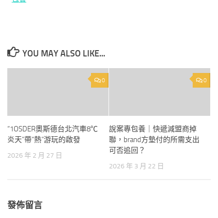
YOU MAY ALSO LIKE...
0
0
“1OSDER奧斯德台北汽車8℃
說案專包養｜快遞減盟商掉
炎天”帶“熱”游玩的啟發
聯，brand方墊付的所需支出
可否追回？
2026 年 2 月 27 日
2026 年 3 月 22 日
發佈留言