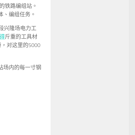
的铁路编组站。
体、编组任务。
段兴隆场电力工
得
斤重的工具材
，对这里的5000
站场内的每一寸钢