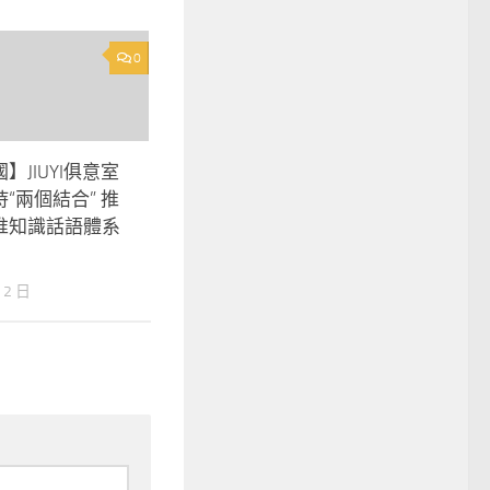
0
】JIUYI俱意室
“兩個結合” 推
惟知識話語體系
 2 日