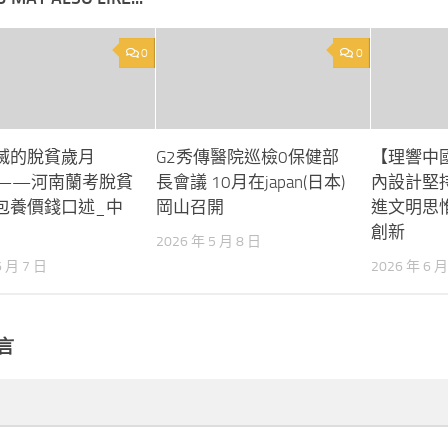
0
0
滅的脫貧歲月
G2秀傳醫院巡檢0保健部
【理響中國
——河南蘭考脫貧
長會議 10月在japan(日本)
內設計堅持
包養價錢口述_中
岡山召開
進文明思
創新
2026 年 5 月 8 日
6 月 7 日
2026 年 6 月
言