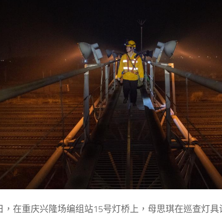
2日，在重庆兴隆场编组站15号灯桥上，母思琪在巡查灯