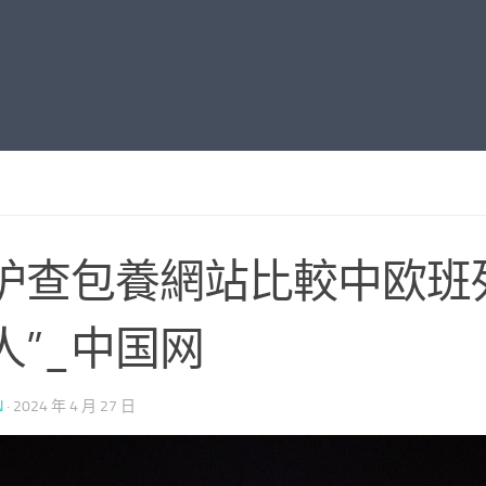
护查包養網站比較中欧班
人”_中国网
N
·
2024 年 4 月 27 日