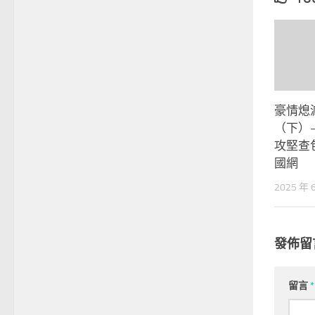
豪情熄
（下）
攻堅查
國網
2025 年 
發佈留
留言
*