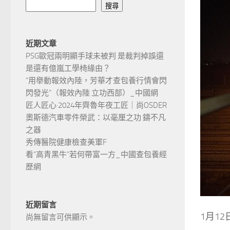
搜尋
近期文章
PSG歐冠兩明顯手球未被判 是裁判掉誤還
是還有億嵐工學椅緣由？
“用舉動報效內陸，芳華才查包養行情會閃
閃發光”（報效內陸 立功西部）_中國網
匠人匠心·2024年齊魯年夜工匠｜尚OSDER
奧斯德汽車零件榮武：以毫厘之功 鑄不凡
之器
秀傳醫院健康檢查美軍F
看“高青黑牛”若何帶富一方_中國查包養經
歷網
近期留言
1月1
尚無留言可供顯示。