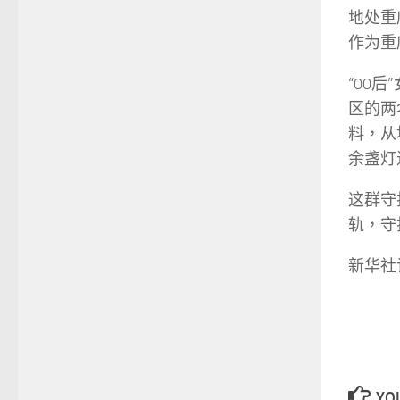
地处重
作为重
“00
区的两
料，从
余盏灯
这群守
轨，守
新华社
YOU