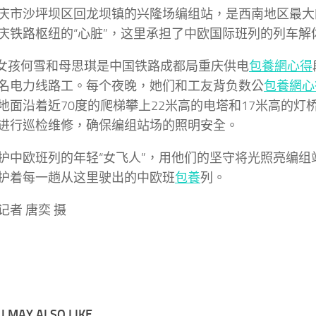
庆市沙坪坝区回龙坝镇的兴隆场编组站，是西南地区最大
庆铁路枢纽的“心脏”，这里承担了中欧国际班列的列车解
后”女孩何雪和母思琪是中国铁路成都局重庆供电
包養網心得
名电力线路工。每个夜晚，她们和工友背负数公
包養網心
地面沿着近70度的爬梯攀上22米高的电塔和17米高的灯桥
进行巡检维修，确保编组站场的照明安全。
护中欧班列的年轻“女飞人”，用他们的坚守将光照亮编组
护着每一趟从这里驶出的中欧班
包養
列。
记者 唐奕 摄
 MAY ALSO LIKE...