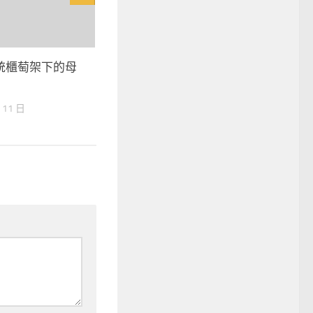
統櫃萄架下的母
 11 日