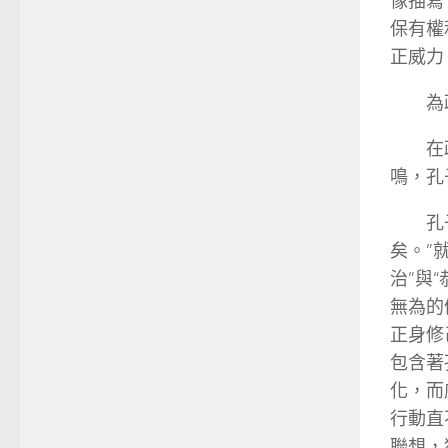
像描寫
保有權
正威力
為
在
鳴，孔
孔
矣。”
治”與
無為的
正身修
包含著
化，而
行動直
聯想，