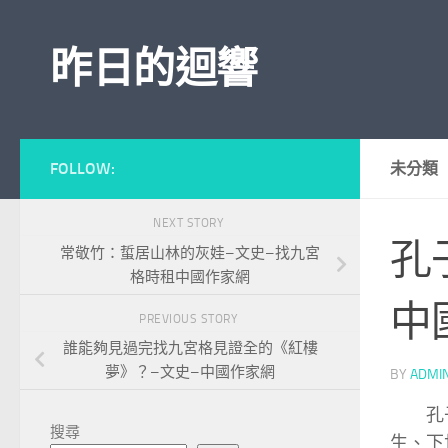
Skip to content
昨日的迴響
FOLLOW:
未分類
NEXT STORY
孔
常敬竹：蜇居山林的灰娃–文史–找九宮
格時租中國作家網
中
PREVIOUS STORY
誰能夠見過完找九宮格見證全的《紅樓
夢》？–文史–中國作家網
BY
ADMI
孔
搜尋
生、下