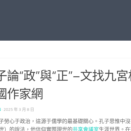
子論“政”與“正”–文找九宮
國作家網
N
·
2025 年 3 月 8 日
子勞心于政治，這源于儒學的最基礎關心。孔子思惟中沒有
世）的說法，他信仰實際現世的
共享會議室
生涯世界。在