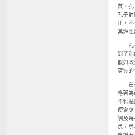
質。孔
孔子對
正，不
其舜也
孔
到了別
假如政
實質的
在
應著為
不雅點
便會處
觸及每
愚，勇