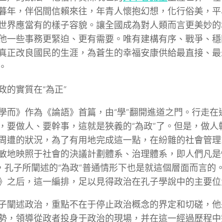
暮年，伴侶間信賴來往，年青人懷抱幻想，化行俗美，平
世界應當有的樣子容貌。讓全國成為對人類而言更美妙的
他一些事務更緊迫、更有需要。唯有建構有序、戰爭、穩
真正改良國民的生涯，為蒼生的幸福安康供給最直接、最
。
政的實質在“為正”
學而》作為《論語》首篇，由“學”翻開進道之門。行走在
，要做人、要幹事，這就是狹義的“為政”了。但是，做人
周遭的狀況，為了有用地完成這一點，在紛雜的社會管理
敏地映照于社會的決議計劃體系、治理體系，即人們凡是
”，孔子所闡述的“為政”普通情形下也是就這個層面而言的
》之后，這一編排，足以見得政治在孔子學說中的主要位
子闡述政治，重點不在于停止政治概念的界定和切磋，他
勢，領導從政者投身于政治的現場，并在這一經過歷程中