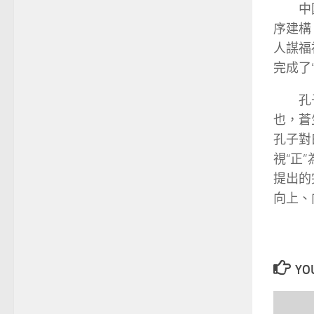
中
序建構
人謀福
完成了
孔
也，蒼
孔子對
視“正
提出的
向上、
YOU