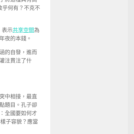
政乎何有？不克不
，表示
共享空間
為
年夜的本錢。
涵的自發，進而
灌注貫注了什
突中相接，最直
點題目。孔子卻
：全國要如何才
麼樣子容貌？應當