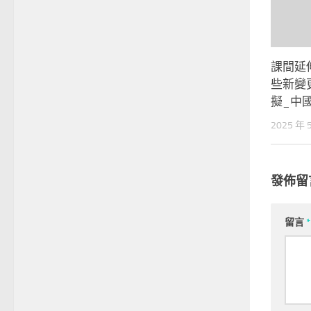
課間延
些新變
擬_中
2025 年 
發佈留
留言
*