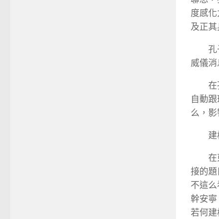
度感化
及正其
孔
威儀消
在
自動跟
么，影
建
在
接的題
不這么
幹安寧
若何建構