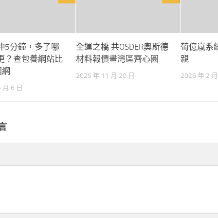
伸5分鐘，多了哪
全運之橋 共OSDER奧斯德
葡億嵐系
更？查包養網站比
材料報價畫灣區齊心圓
親
國網
2025 年 11 月 20 日
2026 年 2 月
5 月 6 日
言