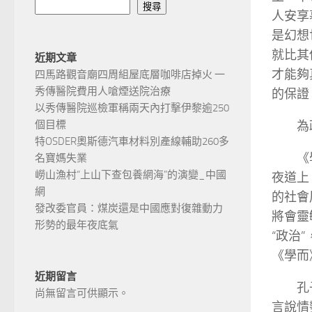
搜尋
人安享
是幻想
就比其
近期文章
才能夠
四馬路觀音廟四周組屋底層咖啡店掉火 一
秀傳醫院費用人嗆煙送院治療
的保證
以秀傳醫院巡檢軍稱兩天內打擊伊黎逾250
為
個目標
特OSDER奧斯德汽車材料別產線輔助260多
《
名寶媽失業
嶗山漁村“上山下查包養網海”的演變_中國
夜道上
網
的社會
發改委官員：煤炭還是中國應對復雜動力
將會靈
形勢的最年夜底氣
“政治
《學而
近期留言
孔
尚無留言可供顯示。
言說情