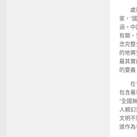
處
家，“
涵。中
有關，
念完整
的地輿
最其實
的要義
在
包含著
“全國
人類幻
文明不
道作為