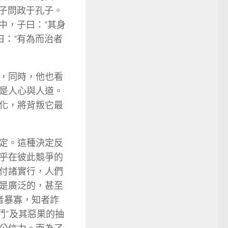
康子問政于孔子。
中，子曰：“其身
曰：“有為而治者
，同時，他也看
是人心與人道。
化，將背叛它最
定。這種決定反
乎在彼此競爭的
付諸實行，人們
是廣泛的，甚至
者暴寡，知者詐
鬥”及其惡果的抽