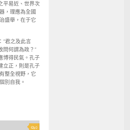
之平易近、世界次
器，理應為全國
治盛舉，在于它
：“君之及此言
敢問何謂為政？”
應博得民氣。孔子
建立正，則是孔子
有整全視野，它
個別自我。
0