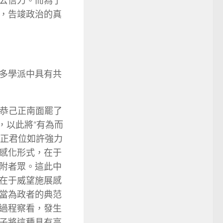
公信力。而為了
，告竣政治的真
多學派中具有共
？恭己正南面罷了
，以此將“有為而
以正君位如許強力
感化形式，在于
附者眾。這此中
在于威望施展感
當為政者的典范
過程察看，發生
子將這種具有高