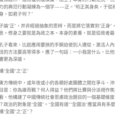
力的典范行動凝練為一個字——正。“茍正其身矣，于從
身，如君子何？”
子論“正”，并非經過抽象的思辨，而是將它落實到“正身”
息。修身之要就是為政之本，本身的素養，就是從政者最
孔子看來，比起應用要挾的手腕迫使別人遵從，激活人內
班的方法要高等得多。應了一句話：一小我是什么，比他
響更為深遠。
構“全國”之“正”
東方傳統中，或年夜或小的各類好處團體之間在爭斗、沖
目是：你為誰而戰？何人得益？他們將比賽與分派視作焦
看，他構建了中國傳統社會思慮政治題目的一個基礎維度
？政治的對象是“全國”。“全國有道”“全國治”應當具有多
“全國”之“正”？