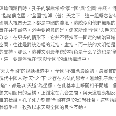
理這個題目時，孔子的學說常將“家”“國”與“全國”并談。“
國”指諸侯之國，“全國”指溥（普）天之下。這一組概念皆
國前人視普天之下都是中國的邊境，這貌似和他們無限的
實在并不盡然。必需要留意的是，儒家所論“全國”與明天
分歧，在更多的情形下，它并不特指某一固定的統治區域
空間，往往是對統治權的泛指、虛指。而一統的文明恰是“全
的支持。那么，這種文明最年夜的特色是什么？這也是“全
，這一要義浮現在“天與全國”的說話構造中。
“天與全國”的說話構造中，“全國”不雅念最原初、最實質
現代中國人對“天”之“下”之存在方法的思考。無論孔子說“
無道”，都是以“天道”為坐標，在此基本上睜開相干闡述。
想文明圖景的型構，正錨定在六合之間，與天道響應相反相
雅的標識。孔子死力刻畫“全國有道”的幻想社會，這些話
參照坐標，孜孜以求天與全國的良性互動。