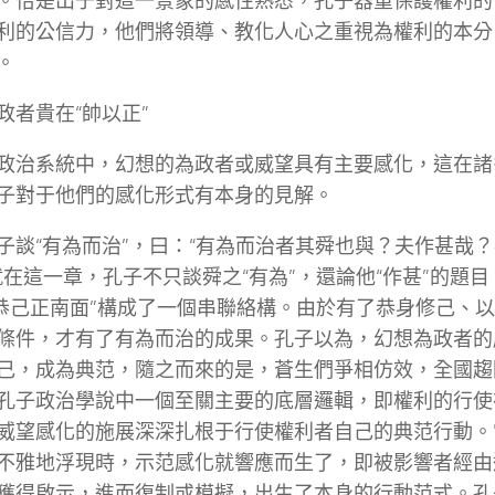
。恰是出于對這一景象的感性熟悉，孔子器重保護權利的
利的公信力，他們將領導、教化人心之重視為權利的本分
。
政者貴在“帥以正”
政治系統中，幻想的為政者或威望具有主要感化，這在諸
子對于他們的感化形式有本身的見解。
子談“有為而治”，曰：“有為而治者其舜也與？夫作甚哉
就在這一章，孔子不只談舜之“有為”，還論他“作甚”的題目
“恭己正南面”構成了一個串聯絡構。由於有了恭身修己、
條件，才有了有為而治的成果。孔子以為，幻想為政者的
己，成為典范，隨之而來的是，蒼生們爭相仿效，全國趨
孔子政治學說中一個至關主要的底層邏輯，即權利的行使
威望感化的施展深深扎根于行使權利者自己的典范行動。
不雅地浮現時，示范感化就響應而生了，即被影響者經由
獲得啟示，進而復制或模擬，出生了本身的行動范式。孔