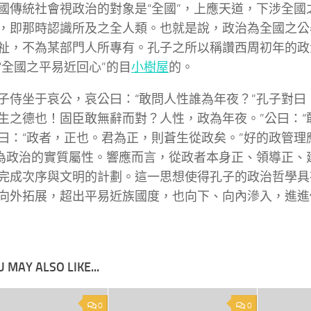
國傳統社會視政治的對象是“全國”，上應天道，下涉全國
，即那時認識所及之全人類。也就是說，政治為全國之公
祉，不為某部門人所專有。孔子之所以稱讚西周初年的政
“全國之平易近回心”的目
小樹屋
的。
子侍坐于哀公，哀公曰：“敢問人性誰為年夜？”孔子對曰
生之德也！固臣敢無辭而對？人性，政為年夜。”公曰：“
曰：“政者，正也。君為正，則蒼生從政矣。”好的政管理
”為政治的實質屬性。響應而言，從政者本身正、領導正、
完成次序與文明的計劃。這一思想使得孔子的政治哲學具
向外拓展，超出平易近族國度，也向下、向內滲入，進進
 MAY ALSO LIKE...
0
0