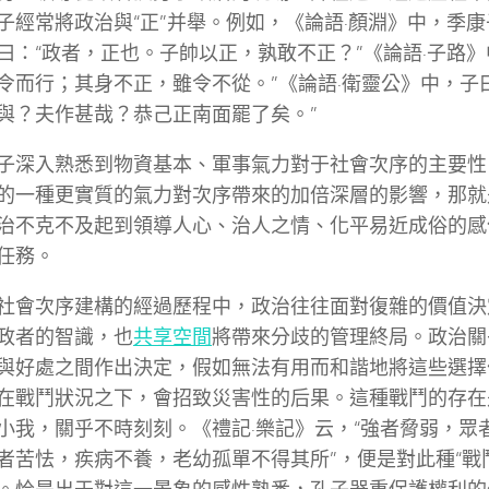
子經常將政治與“正”并舉。例如，《論語·顏淵》中，季
曰：“政者，正也。子帥以正，孰敢不正？”《論語·子路》
令而行；其身不正，雖令不從。”《論語·衛靈公》中，子
與？夫作甚哉？恭己正南面罷了矣。”
子深入熟悉到物資基本、軍事氣力對于社會次序的主要性
的一種更實質的氣力對次序帶來的加倍深層的影響，那就
治不克不及起到領導人心、治人之情、化平易近成俗的感
任務。
社會次序建構的經過歷程中，政治往往面對復雜的價值決
政者的智識，也
共享空間
將帶來分歧的管理終局。政治關
與好處之間作出決定，假如無法有用而和諧地將這些選擇
在戰鬥狀況之下，會招致災害性的后果。這種戰鬥的存在
小我，關乎不時刻刻。《禮記·樂記》云，“強者脅弱，眾
者苦怯，疾病不養，老幼孤單不得其所”，便是對此種“戰