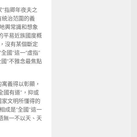
家”指卿年夜夫之
有統治范圍的義
地輿常識和想象
的平易近族國度概
，沒有某個斷定
國”這一“虛指”
國”不雅念最焦點
的寓義得以彰顯，
全國有道”，抑或
儒家文明所懂得的
成是“全國”這一
語無一不以天、天