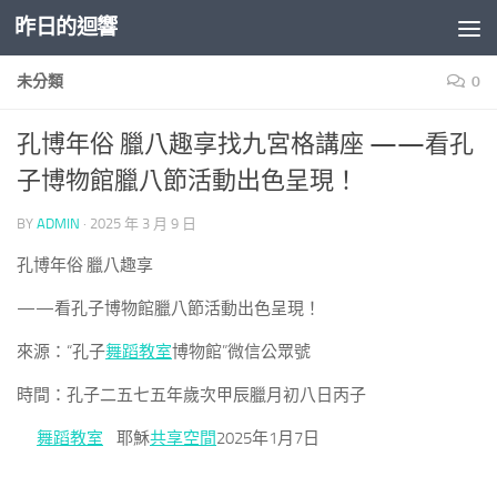
昨日的迴響
Skip to content
未分類
0
孔博年俗 臘八趣享找九宮格講座 ——看孔
子博物館臘八節活動出色呈現！
BY
ADMIN
·
2025 年 3 月 9 日
孔博年俗 臘八趣享
——看孔子博物館臘八節活動出色呈現！
來源：“孔子
舞蹈教室
博物館”微信公眾號
時間：孔子二五七五年歲次甲辰臘月初八日丙子
舞蹈教室
耶穌
共享空間
2025年1月7日