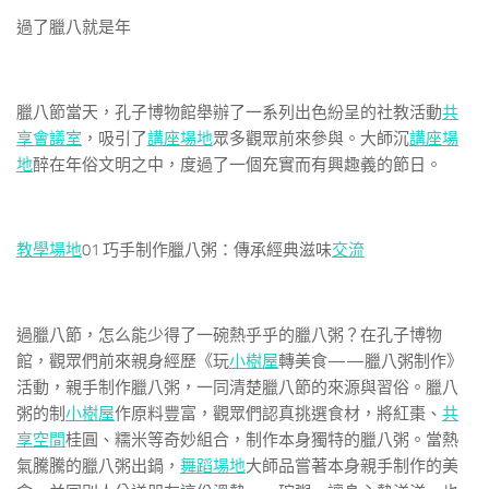
過了臘八就是年
臘八節當天，孔子博物館舉辦了一系列出色紛呈的社教活動
共
享會議室
，吸引了
講座場地
眾多觀眾前來參與。大師沉
講座場
地
醉在年俗文明之中，度過了一個充實而有興趣義的節日。
教學場地
01
巧手制作臘八粥：傳承經典滋味
交流
過臘八節，怎么能少得了一碗熱乎乎的臘八粥？在孔子博物
館，觀眾們前來親身經歷《玩
小樹屋
轉美食——臘八粥制作》
活動，親手制作臘八粥，一同清楚臘八節的來源與習俗。臘八
粥的制
小樹屋
作原料豐富，觀眾們認真挑選食材，將紅棗、
共
享空間
桂圓、糯米等奇妙組合，制作本身獨特的臘八粥。當熱
氣騰騰的臘八粥出鍋，
舞蹈場地
大師品嘗著本身親手制作的美