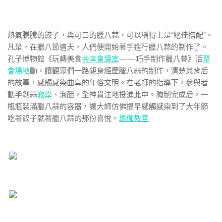
熱氣騰騰的餃子，與可口的臘八蒜，可以稱得上是“絕佳搭配”。
凡是，在臘八節這天，人們便開始著手進行臘八蒜的制作了。
孔子博物館《玩轉美食
共享會議室
——巧手制作臘八蒜》活
聚
會場地
動，讓觀眾們一路親身經歷臘八蒜的制作，清楚其背后
的故事，感觸感染曲阜的年俗文明。在老師的指導下，參與者
動手剝蒜
教學
、泡醋，全神貫注地投進此中。腌制完成后，一
瓶瓶裝滿臘八蒜的容器，讓大師仿佛提早感觸感染到了大年節
吃著餃子就著臘八蒜的那份喜悅。
瑜伽教室