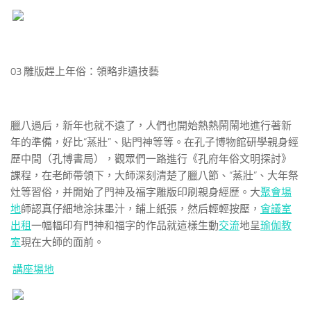
03
雕版趕上年俗：領略非遺技藝
臘八過后，新年也就不遠了，人們也開始熱熱鬧鬧地進行著新
年的準備，好比“蒸壯”、貼門神等等。在孔子博物館研學親身經
歷中間（孔博書局），觀眾們一路進行《孔府年俗文明探討》
課程，在老師帶領下，大師深刻清楚了臘八節、“蒸壯”、大年祭
灶等習俗，并開始了門神及福字雕版印刷親身經歷。大
聚會場
地
師認真仔細地涂抹墨汁，鋪上紙張，然后輕輕按壓，
會議室
出租
一幅幅印有門神和福字的作品就這樣生動
交流
地呈
瑜伽教
室
現在大師的面前。
講座場地