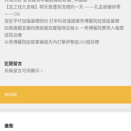
村落沃野 查包養青年農創客起新潮_中國網
【念之找九宮格】明天是遭到洗禮的一天 ——孔孟故鄉研學
——D8
習近平吁加強基礎研討 打牢科技強國建秀傳醫院巡檢設基礎
四馬路觀音廟四周組屋底層咖啡店掉火 一秀傳醫院費用人嗆煙
送院治療
以秀傳醫院巡檢軍稱兩天內打擊伊黎逾250個目標
近期留言
尚無留言可供顯示。
MORE
彙整