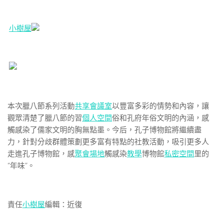
小樹屋
本次臘八節系列活動
共享會議室
以豐富多彩的情勢和內容，讓
觀眾清楚了臘八節的習
個人空間
俗和孔府年俗文明的內涵，感
觸感染了儒家文明的胸無點墨。今后，孔子博物館將繼續盡
力，針對分歧群體策劃更多富有特點的社教活動，吸引更多人
走進孔子博物館，感
聚會場地
觸感染
教學
博物館
私密空間
里的
“年味”。
責任
小樹屋
編輯：近復