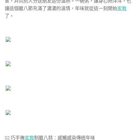
食，并同別人分送朋友這份溫熱。一碗粥，讓身心熱洋洋，也
讓這個臘八節充滿了濃濃的溫情，年味就從這一刻開始
家教
了。
02
巧手腌
家教
制臘八蒜：感觸感染傳統年味