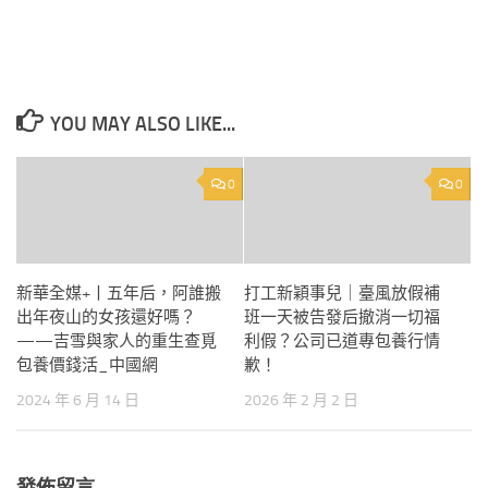
YOU MAY ALSO LIKE...
0
0
新華全媒+丨五年后，阿誰搬
打工新穎事兒｜臺風放假補
出年夜山的女孩還好嗎？
班一天被告發后撤消一切福
——吉雪與家人的重生查覓
利假？公司已道專包養行情
包養價錢活_中國網
歉！
2024 年 6 月 14 日
2026 年 2 月 2 日