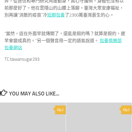
弄，從迷信和專門研究角度動身，真心守護倒，身體也沒有以
前那麼好了。他在雲隱山的山腰上落腳。臺灣大眾安康福祉，
別再讓“消散的疫苗”冷
短期包養
了2300萬臺灣蒼生的心。
“當然，這在外面早就傳開了，還能是假的嗎？就算是假的，遲
早會變成真的。”另一個聲音用一定的語氣說道。
包養俱樂部
包養網站
TC:taiwansugar293
YOU MAY ALSO LIKE...
0
0