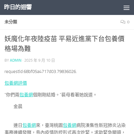
昨日的迴響
Skip to content
未分類
0
妖魔化年夜陸疫苗 平易近進黨下台包養價
格場為難
BY
ADMIN
·
2025 年 9 月 10 日
requestId:68bf05a4717d03.79836026.
包養網評價
“你們兩
包養網
個剛剛結婚。”裴母看著她說道。
金晨
連日
包養網
來，臺灣桃園
包養網
病院湊集性新冠肺炎沾染
事務連續發酵，島內疫情防控形式再次吃緊。求助緊急關頭，