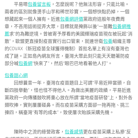
平易嗯
包養留言板
，怎麼說呢？他無法形容，只能比喻。
兩者的區別就像燙手山芋和稀世珍寶，一個想快點扔掉，一個
想藏起來一個人擁有。近進
包養網評價
黨政府這般年夜費周
章，不吝用話術捉弄大眾，目標就是掩飾以後“一苗難
包養網推
薦
求”的為難逆境。曾被寄予厚看的美國輝瑞疫苗現在被玩起“消
散”，歐盟更直接對疫苗實行出口管束，就連世衛
包養
組織主導
的COVAX（新冠疫苗全球獲得機制）首批名單上有沒有臺灣也
成了謎。正如島內網友所言，臺灣大眾此刻只能天天聽著防疫
部分喊
包養網
“快來了”，然后“眼巴巴地看著他人打”。
包養甜心網
回想曩昔一年，臺灣在疫苗題目上可謂“平易近粹當頭，自
斷四肢舉動”，怪也怪不得他人。為做出美麗的政績，平易近進
黨政府一向傳播鼓吹將重心放在所謂“當地疫苗研發”上，對外各
類吹捧，實則屢屢碰鼻。而在疫苗采購方面卻一拖再拖、挑三
揀四，稱臺灣“有等的成本”，致使屢次貽誤采購先機。
陳時中之流的綠營政客，
包養感情
更在疫苗采購上私摻“反