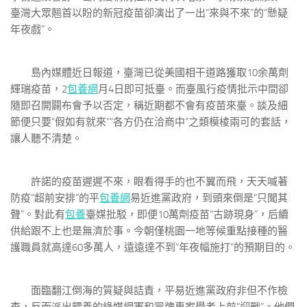
臺灣大眾翹首以盼的新冠疫苗卻演出了一出“來與不來”的“懸疑
年夜戲”。
島內媒體近日報道，臺灣已從美國相干道路獲取10余萬劑
輝瑞疫苗，2
包養網
月4日即可抵臺。而臺風行疫情批示中間卻
隨即召開闢布會予以否定，稱近期都不會有疫苗來臺。談及細
節便只要“假如有就來”“各方仍在洽商中”之類模棱兩可的套話，
讓人聽不清楚。
許諾的疫苗遲遲不來，眼看得手的也不翼而飛，天天喊著
防疫“超前安排”的平
包養網
易近進黨政府，到頭來倒是“只聞其
聲”。對此有
包養
臺媒批駁，即便10萬劑疫苗“古跡現身”，后續
供給跟不上也是無濟於事。今朝僅桃園一地等候重點接種的醫
護職員就高達60多萬人，遠遠達不到“年夜幅施打”的預期目的。
面臨翻江倒海的質疑與詰責，平易近進黨政府非但不作檢