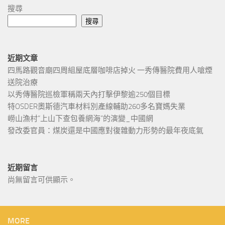
搜尋
搜尋
近期文章
四馬路觀音廟四周組屋底層咖啡店掉火 一秀傳醫院費用人嗆煙
送院治療
以秀傳醫院巡檢軍稱兩天內打擊伊黎逾250個目標
特OSDER奧斯德汽車材料別產線輔助260多名寶媽失業
嶗山漁村“上山下查包養網海”的演變_中國網
發改委官員：煤炭還是中國應對復雜動力形勢的最年夜底氣
近期留言
尚無留言可供顯示。
MORE