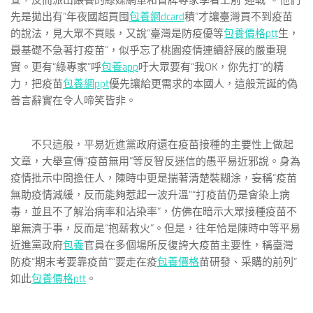
查，反而派出餵養的綠媒網軍和冒牌專家學者上前“迎戰”。他們
先是拋出有“年夜國超買囤
包養網dcard
積”才讓臺灣買不到疫苗
的說法，見大眾不買賬，又說“臺灣是防疫優等
包養價格ptt
生，
最基礎不急著打疫苗”，似乎忘了桃園疫情連續舒展的嚴重現
實。更有“綠專家”呼
包養app
吁大眾要有“我OK，你先打”的精
力，把疫苗
包養網ppt
優先讓給更需求的本國人，這般荒誕的偽
善言辭實在令人啼笑皆非。
不只這般，平易近進黨政府還在疫苗接種的主要性上做起
文章，大舉宣傳“疫苗無用”等反智反迷信的愚平易近邪說。身為
疫情批示中間擔任人，陳時中更是揣著清楚裝糊涂，妄稱“疫苗
無助疫情減緩，反而能夠惹起一波升溫”“打疫苗仍是會染上病
毒，並且不了解治病率和沾染率”，仿佛在暗示大眾接種疫苗不
單無濟于事，反而是“抱薪救火”。但是，往年恰是陳時中等平易
近進黨政府
包養
官員在多個場所反復誇大疫苗主要性，稱臺灣
防疫“期末考要靠疫苗”“要走在疫
包養價格
苗研發、采購的前列”
如此
包養價格ptt
。