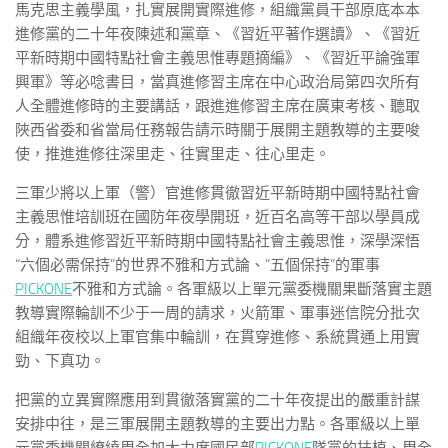
馬克思主義學風，扎實展開實際進修，組織黨員干部原底本本
進修黨的二十年夜陳述和黨章、《習近平著作選讀》、《習近
平新時期中國特點社會主義思惟專題摘編》、《習近平論強軍
興軍》等必唸書目，當真進修習主席在中心政治局第四次所有
人全體進修時的主要講話，跟進進修習主席在廣東考核、聽取
陜西省委和省當局任務報告請示時關于展開主題教導的主要唆
使，推進進修往深里走、往實里走、往心里走。
三軍少將以上軍（警）官進修貫徹習近平新時期中國特點社會
主義思惟培訓班在國防年夜學開班，近百名高等干部以學員成
分，體系進修習近平新時期中國特點社會主義思惟，深學深悟
“六個必需保持”的世界不雅和方式論、“五個保持”的軍事
PICKONE
不雅和方式論。各軍級以上單元黨委機關果斷落實主題
教導實際輪訓不少于一周的請求，火箭軍、軍事迷信院分批次
組織年夜校以上軍官集中輪訓，在貫穿進修、系統貫通上用實
勁、下真功。
把黨的立異實際應用到貫徹落實黨的二十年夜提出的嚴重計謀
安排中往，是三軍展開主題教導的主要出力點。各軍級以上單