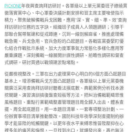
PICKONE
年夜興查詢拜訪研討。各軍級以上單元黨委班子繚繞貫
徹落實黨中心、中心軍委決議計劃安排和習主席主要唆使指示
精力，聚焦破解備戰兵戈困難，應用“深、實、細、準、效”查詢
拜訪研討任務的五字訣，組織班子成員人人領題調研；引導干
部聯合幫帶幫建和從戎蹲連，沉到一線剖解麻雀，推進處理備
戰急需、兵戈急用、官兵急盼的凸起題目。各戰區黨委緊盯優
化結合作戰批示系統、加大力度軍事氣力常態化多樣化應用等
嚴重課題，深刻備戰一線展開計謀性調研、前瞻性調研和督查
式調研，研討買通以戰領建淤點堵點。
從嚴檢視整改。三軍在出力處理黨中心明白的6個方面凸起題目
基本上，增添備戰兵戈方面凸起題目。各軍級以上單元黨委機
關廣泛采用查詢拜訪研討聽看法摸底數、典範案例分析找本源
挖關鍵、演習演訓搞復盤查短板等方法，把糾治備戰範疇思惟
風格題目、重點行業範疇整肅管理題目周全歸入出去，體系查
擺、周全起底題目，用一本題目清單、一套專項整治計劃、一
份辦實事項目清單推動整改。國防科技年夜學深刻查擺制約辦
學才能晉陞的牴觸關鍵，以更年夜水平束縛思惟晉陞壓抑在心
裡多年的痛苦和悔恨，一旦找到出口，就爆發出來，再也無法