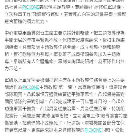
察南部戰區水兵時誇大，特別組織實行進修貫徹新時期中國特
點社會主
PICKONE
義思惟主題教導，兼顧抓好“進修強軍思惟、
立功強軍工作”教導實行運動，夯實死心向黨的思惟基礎，激起
連合奮進的精力氣力。
中心軍委果斷貫徹習主席主要決議計劃唆使，把主題教導作為
事關全局的年夜事緊抓不放，保持高尺度嚴請求，緊扣主題謀
劃組織，召開部隊主題教導任務會議，成立引導小組和領導
組，實行剛強無力引導。軍委班子成員帶頭餐與加入主題教
導，舉辦所有人全體進修，深刻查詢拜訪研討，為軍隊作出無
力示范。
軍級以上單元黨委機關把習主席在主題教導任務會議上的主要
講話作為
PICKONE
主題教導“第一課”，當真進修懂得，慎密聯合
部隊現實，凸起學懂弄通做練習近平強軍思惟，凸起保持黨對
國民部隊的盡對引導，凸起完成建軍一百年奮斗目的，凸起立
功強軍實干擔負，凸起周全從嚴治黨、周全從嚴治軍，特別組
織實行，兼顧展開“進修強軍思惟、立功強軍工作”教導實言冷語
傷害她，把他們的小妾寵死了。行運動。軍委機關各部分在保
持更高尺度、更嚴請求抓本身進修教導的
PICKONE
同時，強化