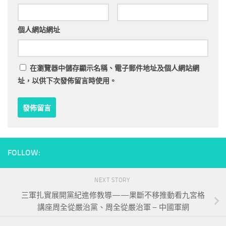
個人網站網址
在
瀏覽器
中儲存顯示名稱、電子郵件地址及個人網站網
址，以供下次發佈留言時使用。
FOLLOW:
NEXT STORY
三軍扎實展開黨紀進修教導——果斷不移推動看九宮格
講座周全從嚴治黨、周全從嚴治軍 – 中國軍網