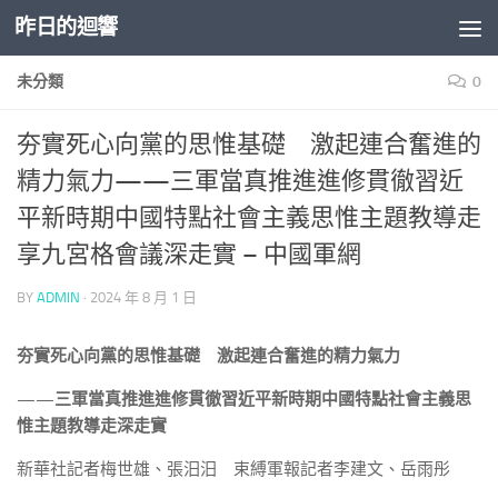
昨日的迴響
Skip to content
未分類
0
夯實死心向黨的思惟基礎 激起連合奮進的
精力氣力——三軍當真推進進修貫徹習近
平新時期中國特點社會主義思惟主題教導走
享九宮格會議深走實 – 中國軍網
BY
ADMIN
·
2024 年 8 月 1 日
夯實死心向黨的思惟基礎 激起連合奮進的精力氣力
——三軍當真推進進修貫徹習近平新時期中國特點社會主義思
惟主題教導走深走實
新華社記者梅世雄、張汨汨 束縛軍報記者李建文、岳雨彤