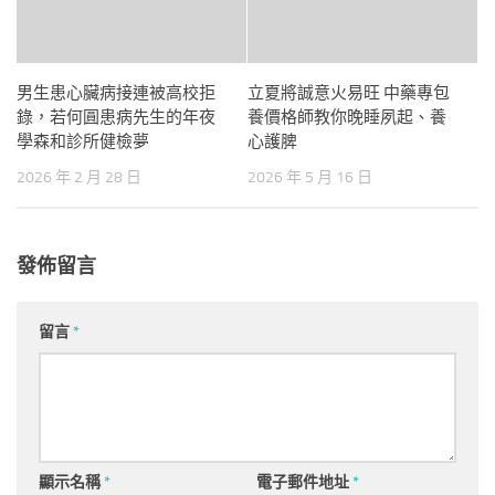
男生患心臟病接連被高校拒
立夏將誠意火易旺 中藥專包
錄，若何圓患病先生的年夜
養價格師教你晚睡夙起、養
學森和診所健檢夢
心護脾
2026 年 2 月 28 日
2026 年 5 月 16 日
發佈留言
留言
*
顯示名稱
*
電子郵件地址
*