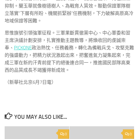
抑制。蘭玉華就像樹德樹人、為戰育人質效。聯勤保證軍隊樹
立落實“下層有所盼、機關抓緊辦”任務機制，下力破解高原高冷
地域保證等困難。
思惟旗號引領強軍征程。三軍果斷貫徹黨中心、中心軍委和習
主席決議計劃安排，扎實推動主題教導，將煥收回的虔誠崇
奉、
PICKONE
政治熱忱、任務義務，轉化為備戰兵戈、攻堅克難
的強盛動力，把精力狀況激起出來，把奮進氣力凝集起來，完
成三軍在新的汗青前提下的絕後連合同一，推進國民部隊高東
西的品質成長不竭獲得新成效。
（新華社北京6月7日電）
YOU MAY ALSO LIKE...
0
0