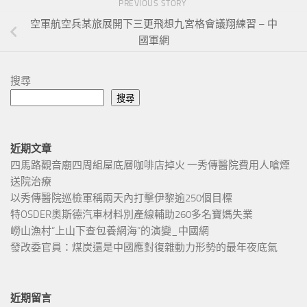
PREVIOUS STORY
空軍航空兵某旅展開下三更飛想九宮格會議翔練習 – 中
國軍網
搜尋
搜尋
近期文章
四馬路觀音廟四周組屋底層咖啡店掉火 一秀傳醫院費用人嗆煙
送院治療
以秀傳醫院巡檢軍稱兩天內打擊伊黎逾250個目標
特OSDER奧斯德汽車材料別產線輔助260多名寶媽失業
嶗山漁村“上山下查包養網海”的演變_中國網
發改委官員：煤炭還是中國應對復雜動力形勢的最年夜底氣
近期留言