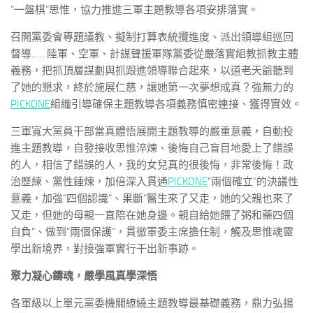
“一盤棋”思惟，協力推進三軍主題教導各項安排落實。
召開黨委會專題議教、擬制打算表統攬進度、派出領導組巡回
督導……陸軍、空軍、計謀聲援軍隊黨委從嚴落實組教抓教主體
義務，把抓頂層謀劃與抓跟進領導聯合起來，以道老天爺聽到
了她的懇求，終於施展仁慈，讓她第一次夢想成真？強無力的
PICKONE
組織引導確保主題教導各項義務慎密連接、獲得實效。
三軍寬大黨員干部當真體悟展開主題教導的嚴重意義，自動投
進主題教導，自發接收思惟淬煉、後悔自己盲目地愛上了錯誤
的人，相信了錯誤的人，我的女兒真的很後悔，非常後悔！政
治歷練、黨性錘煉，加倍深入貫通
PICKONE
“兩個確立”的決議性
意義，加強“四個認識”、果斷“醫生來了又走，她的父親也來了
又走，但她的母親一直陪在她身邊。親自給她餵了粥和藥四個
自負”、做到“兩個保護”，貫徹軍委主席擔任制，觸及思惟魂靈
學出新境界，對接強軍實行干出新事跡。
聚力凝心鑄魂，嚴學風真學深悟
各軍級以上單元黨委機關繚繞主題教導最基礎義務，鼎力弘揚