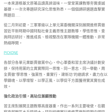
一本來源根基文原著品讀真諦滋味，一堂堂黨課教導夯實虔誠
基礎，一次次專題研究深化思惟熟悉，一個個調研選題直擊實
際題目……
從二月到初夏，三軍軍級以上單元黨委機關深刻展開進修貫徹
習近平新時期中國特點社會主義思惟主題教導，學悟思惟、查
詢拜訪研討、推進成長、檢視整改在軍隊機關一體推動、非常
熱絡睜開。
PICKONE
各部分各單元果斷貫徹黨中心、中心軍委和習主席決議計劃安
排，保持用黨的立異實際同一思惟、同一意志、同一舉動，周
全貫徹“學思惟、強黨性、重實行、建新功”的總請求，盡力在以
學鑄魂、以學增智、以學正風、以學促干方面獲得實其實在成
效。
強化政治引領，高站位兼顧推動
習主席對展開主題教導高度器重，作出一系列主要唆使，在觀