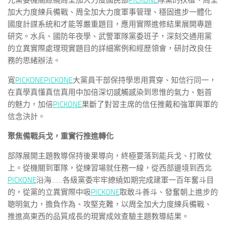
元黨委機關繚繞周全加大力度國民部
PICKONE
隊黨的扶植、周全
加大力度練兵備戰、周全加大力度軍事管理、穩固進步一體化
國度計謀系統和才能等嚴重題目，應用實際進修結果展開專題
研究。水兵、國防年夜學、武警軍隊黨委班子，深刻交通用黨
的立異實際處理現實題目的詳細案例和經歷領會，研討改良任
務的思緒辦法。
寬
PICKONE
PICKONE
大黨員干部保持學思用貫穿、知信行同一，
在真學真懂真信真用中加倍深切感觸感染到思惟的氣力、魁首
的魅力，加倍
PICKONE
果斷了對習主席的信任推戴和強軍興軍的
信念決計。
聚焦備戰兵戈，重實行推進轉化
部隊展開主題教導保持後果導向，終極要落到能兵戈、打敗仗
上。從機關到軍隊，從練習場就任務一線，從西部邊境到西北
PICKONE
沿海……各級黨委牢牢繚繞如期完成建軍一百年奮斗目
的，從黨的立異實際中吸
PICKONE
取敢斗善斗、發奮朝上進步的
聰明氣力，擔負作為、攻堅克難，以周全加大力度練兵備戰、
推進高東西的品質成長的現實成效查驗主題教導結果。