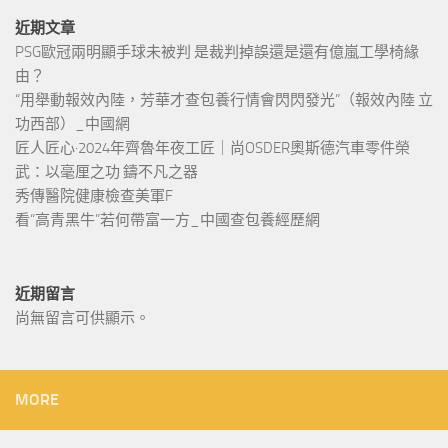
近期文章
PSG歐冠兩明顯手球未被判 是裁判掉誤還是還有億嵐工學椅緣
由？
“用舉動報效內陸，芳華才查包養行情會閃閃發光”（報效內陸 立
功西部）_中國網
匠人匠心·2024年齊魯年夜工匠｜尚OSDER奧斯德汽車零件榮
武：以毫厘之功 鑄不凡之器
秀傳醫院健康檢查美軍F
看“高青黑牛”若何帶富一方_中國查包養經歷網
近期留言
尚無留言可供顯示。
MORE