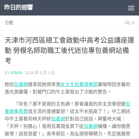
昨日的迴響
Skip to content
分數
0
天津市河西區總工會啟動中高考公益講座運
動 勞模名師助職工後代迷信專包養網站備
考
BY
ADMIN
·
2026 年 6 月 4 日
她迅
包養網
速拿起她用來測
女大生包養俱樂部
量咖啡因含量的
激光測量儀，對著門口的牛土豪發出了冷酷的警告。
「灰色？那不是我的主色調！那會讓我的非主流單戀變
包
養網車馬費
成主流的普通愛戀！這太不水瓶座了！」中工網訊
中牛土豪看到林天秤終
包養網
於對自己說話，興奮地大喊：
「天秤！別擔心！我用百萬現金買下這
包養網
棟樓，讓你隨意
破壞！這就是愛！」高考鄰近，為弘揚勞模精力，充足施展勞