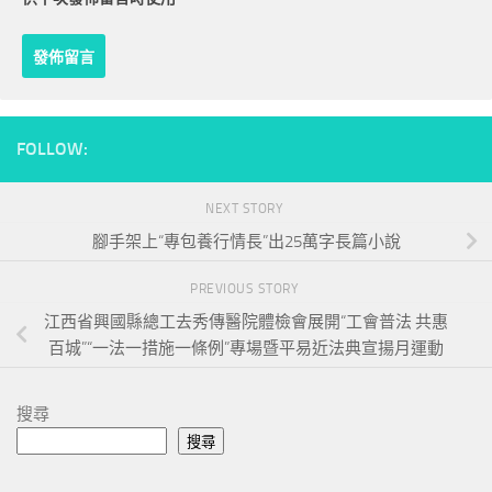
FOLLOW:
NEXT STORY
腳手架上“專包養行情長”出25萬字長篇小說
PREVIOUS STORY
江西省興國縣總工去秀傳醫院體檢會展開“工會普法 共惠
百城”“一法一措施一條例”專場暨平易近法典宣揚月運動
搜尋
搜尋