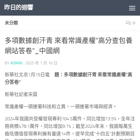
昨日的迴響
Skip to content
未分類
0
多項數據創汗青 來看常識產權“高分查包養
網站答卷”_中國網
BY
ADMIN
·
2025 年 1 月 16 日
新華社北京1月15日電
題：多項數據創汗青 來看常識產權“高
分答卷”
新華社記者宋晨
常識產權一頭連著科技和立異，一頭連著市場與經濟。
2024年我國共受權發現專利104.5萬件，同比增加13.5%，全年注
冊商標478.1萬件，同比增加9.1%；截至2024年末，我國每萬生
齒低價值發現專利擁有量達14件，提早完成“十四五”計劃預期目