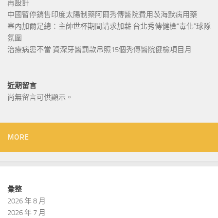
再設計
中國暫停銷售印度太陽制藥阿爾秀傳醫院費用茨海默病用藥
塞內加爾足總：主帥世杯期間請求加薪 台北秀傳健檢“毒化”球隊
氛圍
治療病患不當 資深牙醫罰款吊照15個秀傳醫院健檢項目月
近期留言
尚無留言可供顯示。
MORE
彙整
2026 年 8 月
2026 年 7 月