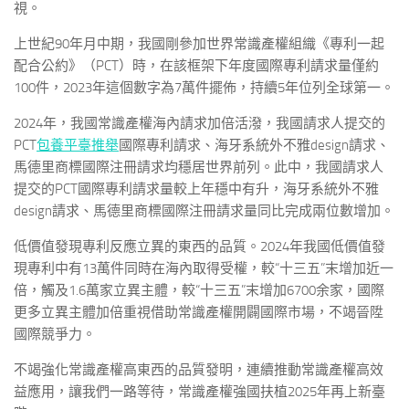
視。
上世紀90年月中期，我國剛參加世界常識產權組織《專利一起
配合公約》（PCT）時，在該框架下年度國際專利請求量僅約
100件，2023年這個數字為7萬件擺佈，持續5年位列全球第一。
2024年，我國常識產權海內請求加倍活潑，我國請求人提交的
PCT
包養平臺推舉
國際專利請求、海牙系統外不雅design請求、
馬德里商標國際注冊請求均穩居世界前列。此中，我國請求人
提交的PCT國際專利請求量較上年穩中有升，海牙系統外不雅
design請求、馬德里商標國際注冊請求量同比完成兩位數增加。
低價值發現專利反應立異的東西的品質。2024年我國低價值發
現專利中有13萬件同時在海內取得受權，較“十三五”末增加近一
倍，觸及1.6萬家立異主體，較“十三五”末增加6700余家，國際
更多立異主體加倍重視借助常識產權開闢國際市場，不竭晉陞
國際競爭力。
不竭強化常識產權高東西的品質發明，連續推動常識產權高效
益應用，讓我們一路等待，常識產權強國扶植2025年再上新臺