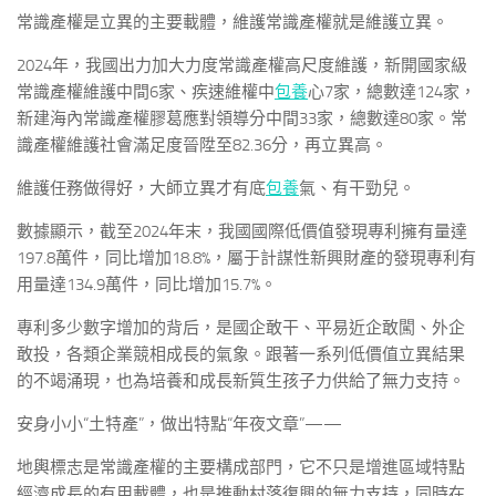
常識產權是立異的主要載體，維護常識產權就是維護立異。
2024年，我國出力加大力度常識產權高尺度維護，新開國家級
常識產權維護中間6家、疾速維權中
包養
心7家，總數達124家，
新建海內常識產權膠葛應對領導分中間33家，總數達80家。常
識產權維護社會滿足度晉陞至82.36分，再立異高。
維護任務做得好，大師立異才有底
包養
氣、有干勁兒。
數據顯示，截至2024年末，我國國際低價值發現專利擁有量達
197.8萬件，同比增加18.8%，屬于計謀性新興財產的發現專利有
用量達134.9萬件，同比增加15.7%。
專利多少數字增加的背后，是國企敢干、平易近企敢闖、外企
敢投，各類企業競相成長的氣象。跟著一系列低價值立異結果
的不竭涌現，也為培養和成長新質生孩子力供給了無力支持。
安身小小“土特產”，做出特點“年夜文章”——
地輿標志是常識產權的主要構成部門，它不只是增進區域特點
經濟成長的有用載體，也是推動村落復興的無力支持，同時在