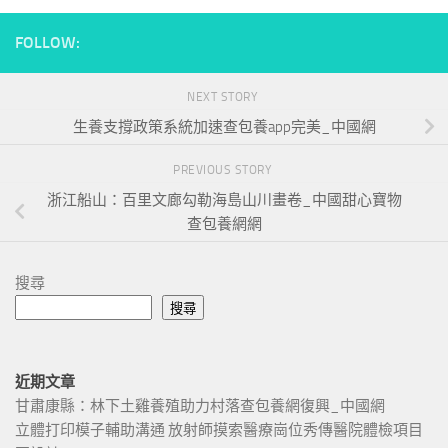
FOLLOW:
NEXT STORY
生養支撐政策系統加速查包養app完美_中國網
PREVIOUS STORY
浙江船山：百里文廊勾勒海島山川畫卷_中國甜心寶物
查包養網網
搜尋
搜尋
近期文章
甘肅康縣：林下土雞養殖助力村落查包養網復興_中國網
立體打印模子輔助溝通 放射師摸索醫療崗位秀傳醫院體檢項目