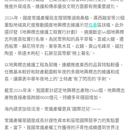
推進外貿成長、維護和傳承優良文明方面都有側重要感化。
2024年，國度常識產權局支撐領導湖南桑植、廣西融安等20個
重點地域高尺度推動國度地輿標志維護示范
包養
區扶植。此外
還印發《地輿標志維護工程實行計劃》，遴選斷定44個地輿標
志列進首批實行名單。為民眾熟知的昌平草莓、宣威火腿、遷
西板栗、蘇尼特羊肉、東寧黑木耳、云錦、黃山毛峰茶、磁灶
陶瓷、柴達木枸杞、石屏豆腐等都“榜上著名”。
以地輿標志維護工程為契機，連續推進東西的品質特點較優、
任務基本較好和財產範圍較年夜的多類地輿標志的維護和成
長，讓廣袤中華年夜地上的“土特產”有了閃亮的“手刺”。
截至2024年末，我國累計認定地輿標志產物2544個，地輿標志
產物直接產值跨越9600億元，持續多年穩固增加。
海內請求加倍活潑，常識產權更具“國際范兒”——
常識產權是國度成長計謀性資本和晉陞國際競爭力的焦點要
素。當下，我國常識產權工作獲得的汗青性成績遭到世界注