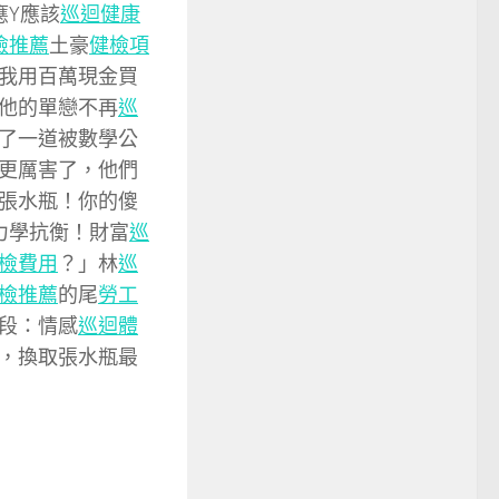
應Y應該
巡迴健康
檢推薦
土豪
健檢項
我用百萬現金買
他的單戀不再
巡
了一道被數學公
更厲害了，他們
張水瓶！你的傻
力學抗衡！財富
巡
檢費用
？」林
巡
檢推薦
的尾
勞工
段：情感
巡迴體
，換取張水瓶最