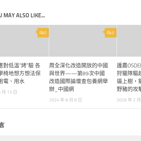
 MAY ALSO LIKE...
0
0
對低溫“烤”驗 各
周全深化改造開放的中國
護農OSD
學椅地想方想法保
與世界——第89次中國
狩獵隊驅
用電、用水
改造國際論壇查包養網舉
逼上樹，
辦_中國網
野豬的攻
5 月 13 日
2024 年 8 月 8 日
2026 年 2 月
言