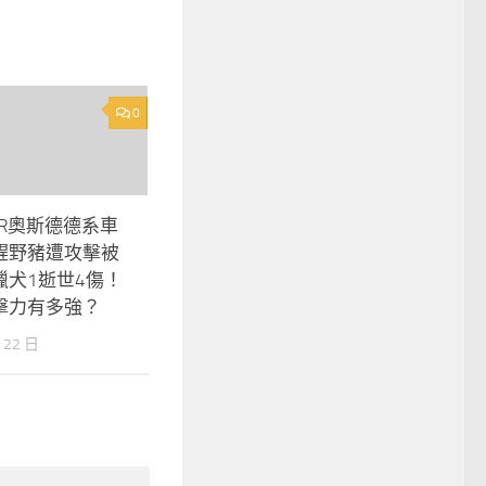
0
ER奧斯德德系車
趕野豬遭攻擊被
獵犬1逝世4傷！
擊力有多強？
 22 日