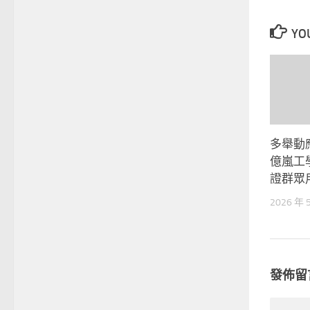
YOU
多舉動應
億嵐工
證群眾
2026 年 
發佈留