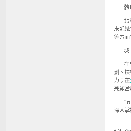
體系策
北京通
末近幾
等方面
城市
在成長
劃、扶
力；在
兼顧當
“五個
深入掌
——以