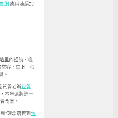
養網
應用連續加
這里的餛飩、糍
的常客，拿上一張
餐。
品質養老辦
包養
家，本年還將進一
長者食堂。
民”理念落實到
包