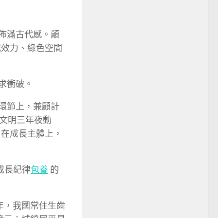
佈滿古代感。顛
況效力、綠色空間
點上求衝破。
環節上，兼顧計
文明三年夜動
；在成長主體上，
成長紀律
包養
的
年，我國常住生齒