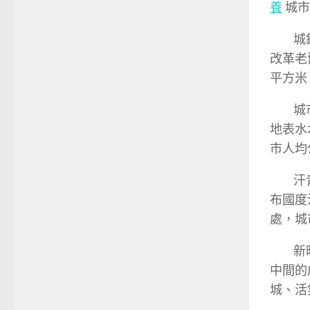
養
城市
城鎮
改革老
平方米
城市人
地表水
市人均
汗青文
布國度
處，城
新時期
中間的
城、活