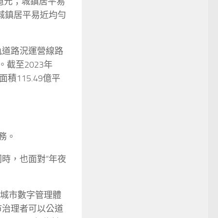
6萬億元；城鎮居平易
，城鎮居平易近均勻
軌道路況運營線路
。截至2023年
積115.49億平
務。
時，也面對“年夜
城市數字管理體
市治理者可以公道