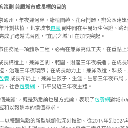
劃 兼顧城市成長標的目的
州，年夜運河畔，綠植圍繞、花朵鬥麗，辦公區建筑
年計劃扶植，北京城市
包養
副中間在平易近生保證、路
完成了跨越式晉陞，“宜居之城”正在加快突起。
任務是一項體系工程，必需在兼顧高低工夫，在重
構造上，兼顧空間、範圍、財產三年夜構造；在成長
植、治理三年夜環節；在成長動力上，兼顧改造、科技、
包養
成長布局上，兼顧生孩子、生涯、生態三年夜布局
局、社會
包養網
、市平易近三年夜主體。
兼顧”，既是熟悉論也是方式論，表現了
包養網
對城市
握和以報酬本的價值尋求。
報酬焦點的新型城鎮化深刻推動。從2014年到2024