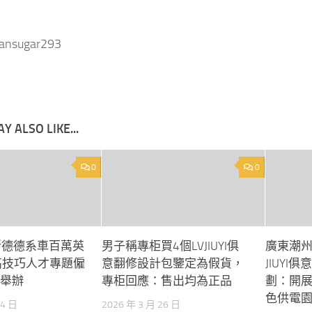
wansugar293
Y ALSO LIKE...
0
0
奧斯德德系車百萬英
男子稱專柜買4個LVJIUYI俱
廣東潮
高技巧人才專題僱
意翻修設計包鑒定為假貨，
JIUY
日舉辦
專柜回應：售出均為正品
劃：開
色供電
24 日
2026 年 3 月 26 日