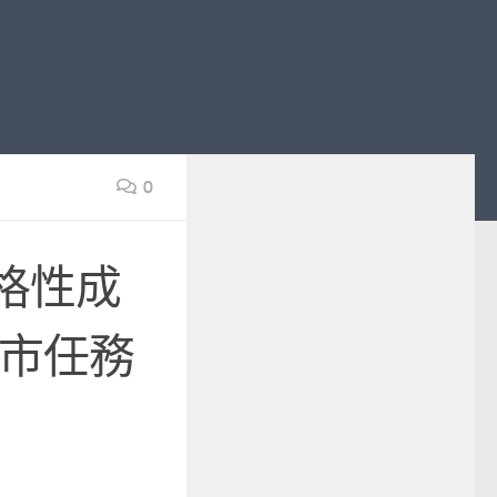
0
格性成
市任務