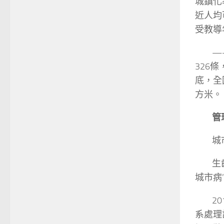
城鎮化
近人均
受教導
——城
326條
底，全國
方米。
管理
城市管
生齒增
城市病
201
系處理