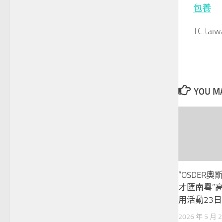
包養
TC:tai
YOU MA
“OSDER
才匯南粵”
用活動23
2026 年 5 月 