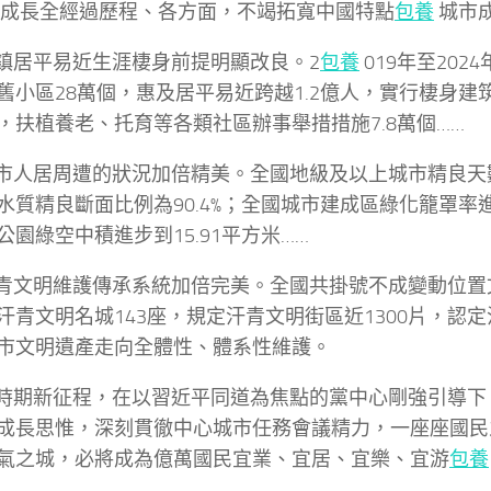
成長全經過歷程、各方面，不竭拓寬中國特點
包養
城市
居平易近生涯棲身前提明顯改良。2
包養
019年至202
舊小區28萬個，惠及居平易近跨越1.2億人，實行棲身建筑
，扶植養老、托育等各類社區辦事舉措措施7.8萬個……
居周遭的狀況加倍精美。全國地級及以上城市精良天數比
水質精良斷面比例為90.4%；全國城市建成區綠化籠罩率進步
公園綠空中積進步到15.91平方米……
明維護傳承系統加倍完美。全國共掛號不成變動位置文物
汗青文明名城143座，規定汗青文明街區近1300片，認定汗
市文明遺產走向全體性、體系性維護。
新征程，在以習近平同道為焦點的黨中心剛強引導下
成長思惟，深刻貫徹中心城市任務會議精力，一座座國民
氣之城，必將成為億萬國民宜業、宜居、宜樂、宜游
包養