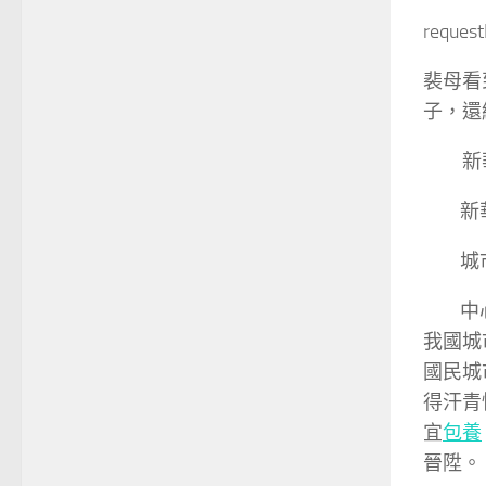
reques
裴母看
子，還
新
新
城市是
中心城
我國城
國民城
得汗青
宜
包養
晉陞。