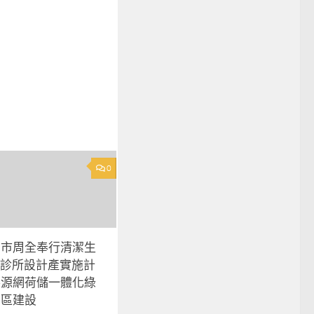
0
州市周全奉行清潔生
I俱意診所設計產實施計
展源網荷儲一體化綠
園區建設