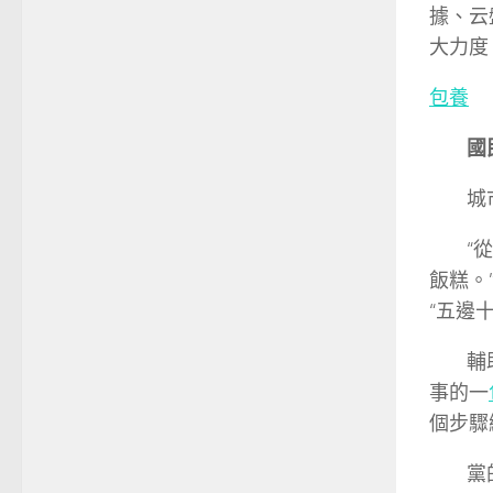
據、云
大力度
包養
國民城
城市
“從我
飯糕。
“五邊
輔助老
事的一
個步驟
黨的十