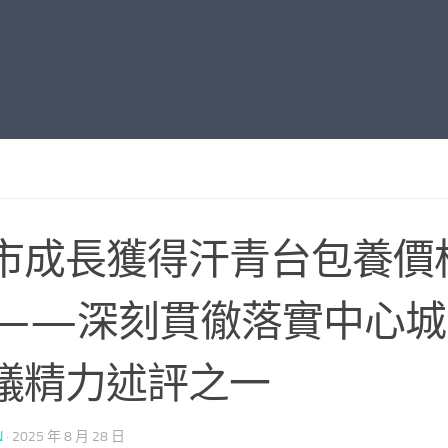
市成長獲得汗青台包養價
——深刻貫徹落實中心城
議精力述評之一
N
·
2025 年 8 月 28 日