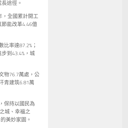
成長途徑。
4年，全國累計開工
節能改革4.46億
率達87.2%；
到43.4%，城
76.7萬處，公
青建筑6.81萬
，保持以國民為
之城、幸福之
的美妙家園。