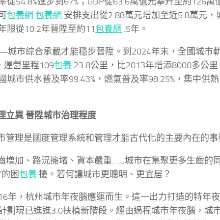
率從54.8%進步到67%；GDP從63.6萬億元攀升至約12
可
包養網
包養網
安排支出從2.88萬元增加至近5.8萬元
年限從10.2年晉陞至約11
包養網
.5年。
市綜合承載才能穩步晉陞。到2024年末，全國城市
，運營里程109
包養
23.8公里，比2013年增添8000多公里
城市供水普及率99.43%，燃氣普及率98.25%，集中供熱面
立異 晉陞城市治理程度
理是國度管理系統和管理才能古代化的主要內在的事
加、路況擁堵、資本嚴重……城市在集聚更多生齒的同
”的困
包養
擾。若何讓城市更聰明、更宜居？
6年，杭州城市年夜腦應運而生。這一出力打造的特年夜
計劃現已進進3.0扶植新階段。經由過程城市年夜腦，城