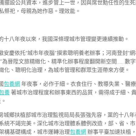
備擺設公共資本，進步管上一世，因與席世勳任性的生死
私祭祀，母親為她作惡。理效能。
十八年夜以來，我國深條理城市管理變更連續推動。
慶依托“城市年夜腦”摸索聰明養老辦事；河南登封“網
”為晉陞文旅精緻化、精準化辦事程度翻開新空間……數
緻化、聰明化治理，為城市管理和群眾生涯帶來方便。
國
包養網
年夜事，必作于細。衣食住行、教導失業、醫療
包養
著城市治理程度和辦事東西的品質，需得成于細、貴
夫。
鄉扶植部城市治理監視局局長張強先容，黨的十八年
系統不竭完美。深化城市治理體系體例改造，部、省、市
架構基礎構成，城市運轉治理
包養網
辦事平臺加速扶植，in