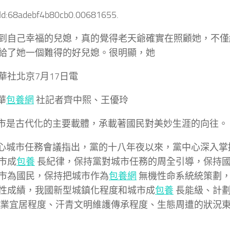
tId:68adebf4b80cb0.00681655.
到自己幸福的兒媳，真的覺得老天爺確實在照顧她，不僅
給了她一個難得的好兒媳。很明顯，她
華社北京7月17日電
華
包養網
社記者齊中熙、王優玲
古代化的主要載體，承載著國民對美妙生涯的向往。
市任務會議指出，黨的十八年夜以來，黨中心深入掌
市成
包養
長紀律，保持黨對城市任務的周全引導，保持
市為國民，保持把城市作為
包養網
無機性命系統統策劃
性成績，我國新型城鎮化程度和城市成
包養
長能級、計劃
業宜居程度、汗青文明維護傳承程度、生態周遭的狀況