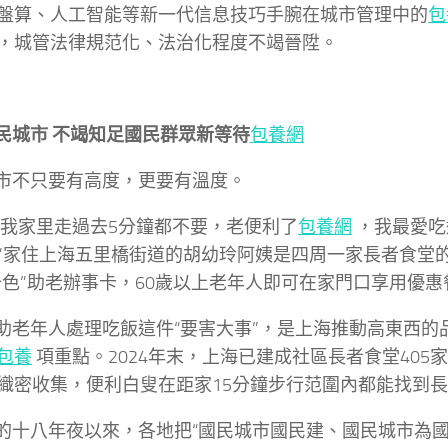
盤算、人工智能等新一代信息技巧手腕在城市管理中的
包
，城管法律規范化、法治化程度不竭晉陞。
市 不竭知足國民群眾新等待
包養網
不只要有高度，更要有溫度。
家里走過去5分鐘都不要，老便利了
包養網
，我最愛吃
”家住上海五里橋街道的胡幼玲阿姨是四周一家長者食堂
十色”助老辦事卡，60歲以上老年人即可在家門口享用優惠
年人處理吃飯這件“要害大事”，是上海推動高東西的
包養
項重點。2024年末，上海已建成社區長者食堂405
織密收集，便利白叟在距家15分鐘步行范圍內都能找到
八年夜以來，各地把“國民城市國民建、國民城市為國