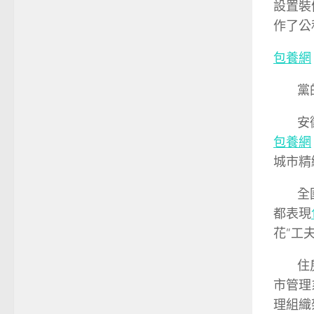
設置裝
作了公
包養網
黨的
安徽安
包養網
城市精
全
都表現
花”工
住房城
市管理
理組織