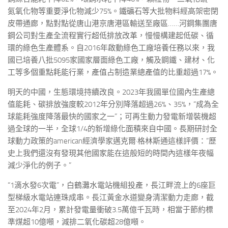
氮氧化物等重要淨化物減少75%。鐵礦石等大批物料經高架密閉
皮帶通廊，點對點從唐山港京唐港區輸送至廠區……河鋼集團唐
鋼公司對生產全流程實行超低排放改革，慢慢構建起低碳、循
環的綠色生產體系。自2016年啟動綠色工廠培養任務以來，我
國已培養八批5095家國家層面綠色工廠，觸及鋼鐵、建材、化
工等多個重點耗能行業，產值占制造業總產值的比重超過17%。
明天的中國，生態環境持續改良。2023年我國單位國內生產總
值能耗、碳排放強度較2012年分別降落超過26%、35%，“成為全
球能耗強度降落最快的國家之一”；可再生動力發電新增裝機超
過全球的一半，全球1/4的新增綠化面積來自中國。長期研討全
球動力政策的american經濟學家邁克爾·格林斯通這樣評價：“歷
史上我們還沒有發現其他國家能在這般短的時間內這樣年夜幅
減少淨化的例子。”
“1滴水發6次電”，白鶴灘水電站機組投產，長江畔流上的6座巨
型梯級水電站連珠成串。長江黃金水道變身清潔動力走廊，截
至2024年2月，累計發電量衝破3.5萬億千瓦時，相當于節約標
準煤超10億噸，減排二氧化碳超28億噸。