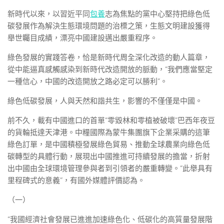
新時代以來，以習近平同
包養
志為焦點的黨中心堅持把綠色低
碳發展作為解決生態環境問題的治標之策，生態文明建設獲得
舉世矚目成績，漂亮中國建設邁出嚴重程序。
綠色發展的實踐答卷，恰是新時代周全深化改造的動人篇章，
從中能逼真感觸感染到新時代改造開放的脈動，“我們應當堅定
一種信心，中國的改造開放之路必定可以勝利”。
綠色低碳發展，人與天然和諧共生，影響的不僅僅是中國。
前不久，載有中國進口的首單“零毀林和零植被破壞”巴西年夜豆
的貨輪抵達天津港。中糧國際為蒙牛集團旗下企業采購的這筆
綠色訂單，是中國積極發展綠色貿易、推動全球農業向綠色低
碳轉型的具體行動，展現出中國推進可持續發展的擔當，折射
出中國由全球環境管理參與者到引領者的嚴重轉變。“此舉具有
里程碑式的意義”，有國外媒體評價認為。
（一）
“我國經濟社會發展已進進加速綠色化、低碳化的高質量發展階