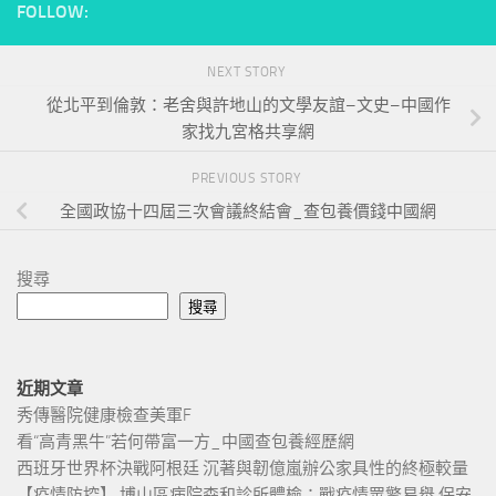
FOLLOW:
NEXT STORY
從北平到倫敦：老舍與許地山的文學友誼–文史–中國作
家找九宮格共享網
PREVIOUS STORY
全國政協十四屆三次會議終結會_查包養價錢中國網
搜尋
搜尋
近期文章
秀傳醫院健康檢查美軍F
看“高青黑牛”若何帶富一方_中國查包養經歷網
西班牙世界杯決戰阿根廷 沉著與韌億嵐辦公家具性的終極較量
【疫情防控】 博山區病院森和診所體檢：戰疫情眾擎易舉 保安