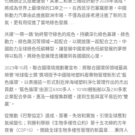
化碼頭正式投產運營，其第二和第三階段計劃于2028年落成，
將成為世界上最環保的口岸之一。在西班牙巴塞羅那港，中國
新動力汽車由此進進歐洲市場，不僅為這座老港注進了新的活
氣，更有用促進了當地綠色發展……
共建“一帶一路”始終堅守綠色的底色。持續深化綠色基建、綠色
動力、綠色路況等領域一起配合，以開放匯一起配合之力，中
國助力全球綠色低碳轉型，讓發展中國家綠色低碳發展的夢想
得以點亮，將綠色發展理念播撒到各國國民心里。
2023年10月，聯合國環境規劃署宣布：將聯合國環保領域最高
榮譽“地球衛士獎”獎項授予中國陸地塑料廢棄物管理新形式“藍
色循環”，以表揚這一形式對近岸海域塑料淨化管理作出的杰出
貢獻。“藍色循環”由浙江6300多人、10180艘船舶以及230多家
企業配合參與，惠及一線搜集群體，達到生態與富平易近的“雙
贏”。
從推動《巴黎協定》達成、簽署、失效和實施，引領全球應對
氣候變化；到勝利舉辦《生物多樣性公約》第十五次締約方年
夜會（COP15），開啟全球生物多樣性管理的新篇章……秉持人