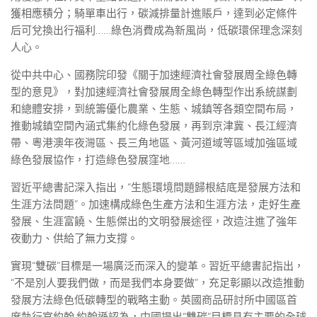
獲相應積分；騎單車出行，碳減排量計進賬戶，達到必定條件
后可兌換出行福利……綠色消費成為新風尚，低碳環保理念深刻
人心。
從中共中心、國務院印發《關于加速經濟社會發展周全綠色轉
型的意見》，對加速經濟社會發展周全綠色轉型作出系統謀劃
和總體安排，到統籌優化農業、生態、城鎮等各類空間布局，
推動城鎮空間內涵式集約化綠色發展，再到京津冀、長江經濟
帶、粵港澳年夜灣區、長三角地區、黃河道域等區域加強區域
綠色發展協作，打造綠色發展窪地……
習近平總書記深入指出，“生態環境問題歸根結底是發展方法和
生涯方法問題”。加速構成綠色生產方法和生涯方法，走好生產
發展、生涯富饒、生態傑出的文明發展途徑，改造注進了強年
夜動力、供給了無力支撐。
實現“雙碳”目標是一場廣泛而深入的變革。習近平總書記指出，
“不是別人要我們做，而是我們本身要做”，充足彰顯以改造推動
發展方法綠色低碳轉型的戰略主動。英國商品研討所中國區首