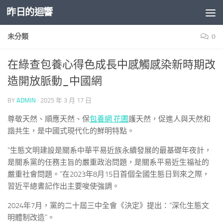
昨日的迴響
Skip to content
未分類
0
在綠查包養心得色成長中感觸感染新時期改
造開放脈動_中國網
BY
ADMIN
·
2025 年 3 月 17 日
尊敬天然、順應天然、保
包養網 花圃
護天然，促進人與天然和
諧共生，是中國式現代化的鮮明特點。
“生態文明建設是關系中華平易近族永續發展的最基礎年夜計，
是關系黨的任務主旨的嚴重政治問題，是關系平易近生福祉的
嚴重社會問題。”在2023年8月15日首個全國生態日到來之際，
習近平總書記作出主要唆使強調。
2024年7月，黨的二十屆三中全會《決定》提出：“深化生態文
明體制改造”。