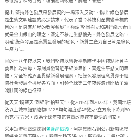
思惟指引標的目的，理論創新破題、解題、答題。
提出“堅持綠色發展是發展觀的一場深入反動”，指出“綠色發展
是生態文明建設的必定請求，代表了當今科技和產業變革標的
目的，是最有前程的發展領域”，強調“堅固樹立和踐行綠水青山
就是金山銀山的理念，堅定不移走生態優先、綠色發展之路”，
明確“綠色發展是高質量發展的底色，新質生產力自己就是綠色
生產力”……
黨的十八年夜以來，我們堅持以習近平新時代中國特點社會主
義思惟為指導，深刻貫徹習近平經濟思惟、習近生平態文明思
惟，完全準確周全貫徹新發展理念，把綠色發展理念貫穿于經
濟社會發展全過程各方面，引領全球第二年夜經濟體開啟了波
瀾壯闊的綠色征程。
從天天“盼藍天”到經常“拍藍天”，從2015年到2023年，我國地級
及以上城市細顆粒物PM2.5均勻濃度從46微克/立方米下降到30
微克/立方米，成為全球年夜氣質量改良速率最快的國家。
采用短流程電爐煉鋼
包養網價錢
，河鋼集團石鋼公司新廠區噸
鋼綜合能耗下降62%，噸鋼水耗下降46%，顆粒物、二氧化硫、