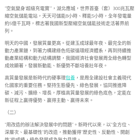
“空氣變身‘超級充電寶’”，湖北應城，世界首臺（套）300兆瓦壓
縮空氣儲能電站，天天可儲能8小時、釋能5小時，全年發電量
約5億千瓦時，標志著我國新型壓縮空氣儲能技術走活著界前
列。
明天的中國，發展質量更高。從建玉成球最年夜、最完全的新
動力產業鏈，到著力構建綠色低碳循環經濟體系，再到持續推
動產業結構和動力結構調整，我國經濟社會發展周全綠色轉型
成效顯著，發展新動能、新優勢不斷培養壯年夜。
高質量發展是新時代的硬事理
包養
，是周全建設社會主義現代
化國家的重要任務。堅持生態優先、綠色發展，協同推進降
碳、減污、擴綠、增長，厚植高質量發展的綠色底色，定能在
新征程上贏得優勢、贏得主動、贏得未來。
（二）
“用改造的辦法解決發展中的問題”。新時代以來，以“全方位、
深層次、最基礎性”的改造，推動獲得“歷史性、反動性、開創
性”的成績，綠色發展成為無力見證。