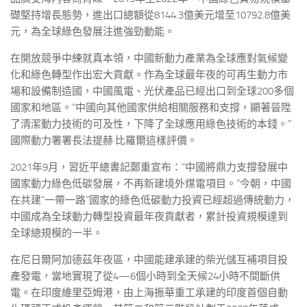
礎堅持增長態勢，進出口總額從8144.3億美元增至10792.8億美
元，為全球綠色發展注進強勁動能。
在開放競爭中練就真本領，中國新動力產業為全球應對氣候變
化和綠色轉型作出宏大貢獻。作為全球最年夜的可再生動力市
場和設備制造國，中國風電、光伏產品已經出口到全球200多個
國家和地區。“中國向其他國家供給相關服務和支撐，顯著晉陞
了清潔動力技術的可及性，下降了全球應用綠色技術的本錢。”
國際動力署署長法提赫·比羅爾這樣評價。
2021年9月，習近平總書記鄭重宣布：“中國將鼎力支撐發展中
國家動力綠色低碳發展，不再新建境外煤電項目。”今朝，中國
在共建“一帶一路”國家的綠色低碳動力投資已經超過傳統動力，
中國成為全球動力轉型投資最年夜貢獻者，累計投資規模達到
全球總規模的一半。
在尼日爾阿加德茲年夜區，中國能建承建的柴光儲互補項目投
產發電，當地實現了從4—6個小時到全天候24小時不間斷供
電。在印度維里亞姆港，由上海振華重工承建的印度首個自動