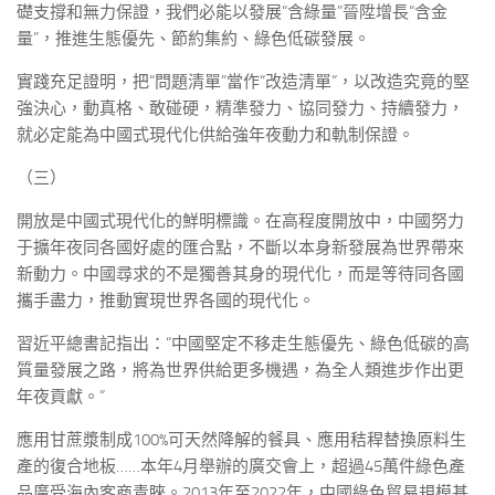
礎支撐和無力保證，我們必能以發展“含綠量”晉陞增長“含金
量”，推進生態優先、節約集約、綠色低碳發展。
實踐充足證明，把“問題清單”當作“改造清單”，以改造究竟的堅
強決心，動真格、敢碰硬，精準發力、協同發力、持續發力，
就必定能為中國式現代化供給強年夜動力和軌制保證。
（三）
開放是中國式現代化的鮮明標識。在高程度開放中，中國努力
于擴年夜同各國好處的匯合點，不斷以本身新發展為世界帶來
新動力。中國尋求的不是獨善其身的現代化，而是等待同各國
攜手盡力，推動實現世界各國的現代化。
習近平總書記指出：“中國堅定不移走生態優先、綠色低碳的高
質量發展之路，將為世界供給更多機遇，為全人類進步作出更
年夜貢獻。”
應用甘蔗漿制成100%可天然降解的餐具、應用秸稈替換原料生
產的復合地板……本年4月舉辦的廣交會上，超過45萬件綠色產
品廣受海內客商青睞。2013年至2022年，中國綠色貿易規模基