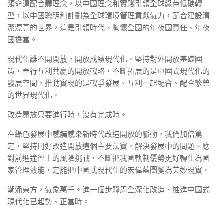
類命運配合體理念，以中國理念和實踐引領全球綠色低碳轉
型，以中國聰明和計劃為全球環境管理貢獻氣力，配合建設清
潔漂亮的世界，這是引領時代、胸懷全國的年夜國責任、年夜
國擔當。
現代化離不開開放，開放成績現代化。堅持對外開放基礎國
策，奉行互利共贏的開放戰略，不斷拓展的是中國式現代化的
發展空間，推動實現的是戰爭發展、互利一起配合、配合繁榮
的世界現代化。
改造開放只要進行時，沒有完成時。
在綠色發展中感觸感染新時代改造開放的脈動，我們加倍篤
定，堅持用好改造開放這個主要法寶，解決發展中的問題、應
對前進途徑上的風險挑戰，不斷把我國軌制優勢更好轉化為國
家管理效能，定能把中國式現代化的宏偉藍圖變為美妙現實。
潮涌東方，氣象萬千。進一個步驟周全深化改造、推進中國式
現代化已起勢、正當時。