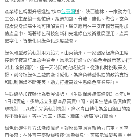
產業綠色轉型升級進進“快車
包養網
道”。陜西榆林，一家動力化
工公司生產線一派忙碌，經過加熱、分離、催化、聚合，玄色
煤炭變身煤基生物可降解資料，廣泛應用在平安座椅等高附加
值產品中。隨著綠色科技創新和先進綠色技術推廣應用，產業
數字化、智能化同綠色化深度融會。
綠色轉型政策軌制用力給力。山東德州，一家國家級綠色工廠
接到年夜筆訂單急需資金，當地銀行設立的“綠色金融示范支行”
派出“金融顧問”，僅一天時間就完成放貸。從強化財稅政策支
撐，到發揮綠色金融的牽引感化，為綠色轉型供給的政策支撐
和軌制保證不斷完美，助力打造高效生態綠色產業集群。
生態優勢加速轉化為發展優勢。《生態保護補償條例》本年6月
1日起實施，多地成立生態產品買賣中間，創重生態產品價值實
現機制……以改造完美軌制機制，綠水青山轉化為金山銀山的路
徑不斷拓展，叢林“水庫、錢庫、糧庫、碳庫”更好聯動。
綠色低碳生涯方法漸成風尚。報廢舊車購買新動力汽車，可享
用優惠；在外賣平臺點餐選擇“無需餐具”，可顯示減碳數量，并