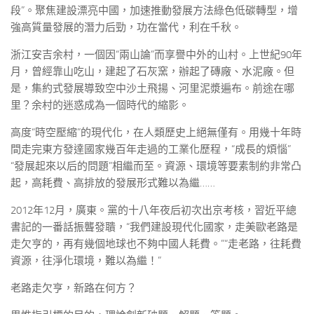
段”。聚焦建設漂亮中國，加速推動發展方法綠色低碳轉型，增
強高質量發展的潛力后勁，功在當代，利在千秋。
浙江安吉余村，一個因“兩山論”而享譽中外的山村。上世紀90年
月，曾經靠山吃山，建起了石灰窯，辦起了磚廠、水泥廠。但
是，集約式發展導致空中沙土飛揚、河里泥漿遍布。前途在哪
里？余村的迷惑成為一個時代的縮影。
高度“時空壓縮”的現代化，在人類歷史上絕無僅有。用幾十年時
間走完東方發達國家幾百年走過的工業化歷程，“成長的煩惱”
“發展起來以后的問題”相繼而至。資源、環境等要素制約非常凸
起，高耗費、高排放的發展形式難以為繼……
2012年12月，廣東。黨的十八年夜后初次出京考核，習近平總
書記的一番話振聾發聵，“我們建設現代化國家，走美歐老路是
走欠亨的，再有幾個地球也不夠中國人耗費。”“走老路，往耗費
資源，往淨化環境，難以為繼！”
老路走欠亨，新路在何方？