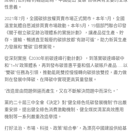
席執行官約翰·約翰遜認為，中國提出“雙碳”目標具有主要的全球
性意義。
2021年7月，全國碳排放權買賣市場正式開市。本年1月，全國
溫室氣體自愿減排買賣市場啟動。本年5月，15個部門聯合印發
《關于樹立碳足跡治理體系的實施計劃》，讓產品從生產、貯
存、運輸、暢通直至報廢的碳排放都“有跡可循”，助力新質生產
力發展和“雙碳”目標實現。
從深刻實施《2030年前碳達峰行動計劃》，到落實碳達峰碳中
和“1+N”政策體系，再到發布碳普惠平臺和個人碳賬戶產品……以
“雙碳”任務為引領，推動能耗雙控慢慢轉向碳排放雙控，盡力做
到在發展中降碳、在降碳中實現更高質量發展。
“改造是由問題倒逼而產生，又在不斷解決問題中而深化。”
黨的二十屆三中全會《決定》對“健全綠色低碳發展機制”作出嚴
重安排，提出健全綠色消費激勵機制、健全煤炭清潔高效應用
機制等一系列嚴重改造舉措。
打好法治、市場、科技、政策“組合拳”，為漂亮中國建設供給基