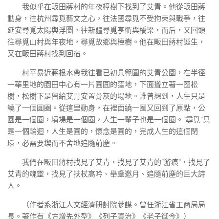
我似乎在畈田蔣村的年夜樟樹下找到了艾青。他從畈田蔣
動身，往杭州尋覓藝文之心，往法國尋覓不受拘束與戰爭，往
延安尋覓太陽與浮圖，往新疆尋覓亨衢與橋梁，而后，又回頭
往尋覓山村與年夜地，尋覓故鄉與樟樹。他在畈田蔣村誕生，
又在畈田蔣村找到回宿。
村平易近蔣根水帶我往看已初具範圍的艾青公園，在半徑
一華里地的園田中心有一片圓圓的窪地，下面聳立著一圈松
樹，松樹下是留給艾青安置骨灰的場地。誰曾想到，人生只是
繞了一個圓圈。從這里動身，在裡面繞一圈又回到了原點，公
園是一個圈，墳場是一個圈，人生一輩子也是一個圈。“尋覓”只
是一個輪迴，人生是圓的，懷念是圓的，完成人生的這個閉
環，必需要鍥而不舍地追隨前塵。
我們在畈田蔣村找見了艾青，找見了艾青的“游痕”，找見了
艾青的魂靈，找見了扶杖高吟、舉盞邀月、追隨前塵的巨大詩
人。
（作者系浙江人文經濟研討院參謀。曾任浙江省工商局局
長。著作有《方增先外型》《列子資治》《老子御今》）