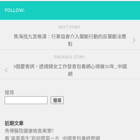
FOLLOW:
NEXT STORY
焦海找九宮格濤：行業協會介入壟斷行動的反壟斷法應
對
PREVIOUS STORY
3個要害詞，透視婦女工作發查包養網心得展30年_中國
網
搜尋
搜尋
近期文章
秀傳醫院健康檢查美軍F
看“高青黑牛”若何帶富一方_中國查包養經歷網