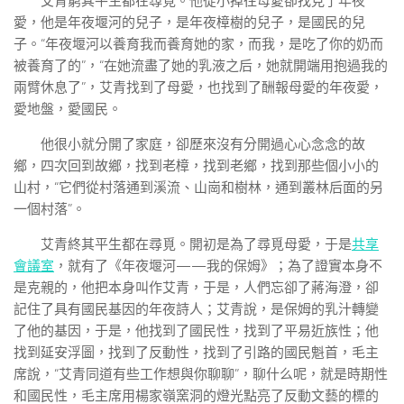
艾青窮其平生都在尋覓。他從小掉往母愛卻找見了年夜
愛，他是年夜堰河的兒子，是年夜樟樹的兒子，是國民的兒
子。“年夜堰河以養育我而養育她的家，而我，是吃了你的奶而
被養育了的”，“在她流盡了她的乳液之后，她就開端用抱過我的
兩臂休息了”，艾青找到了母愛，也找到了酬報母愛的年夜愛，
愛地盤，愛國民。
他很小就分開了家庭，卻歷來沒有分開過心心念念的故
鄉，四次回到故鄉，找到老樟，找到老鄉，找到那些個小小的
山村，“它們從村落通到溪流、山崗和樹林，通到叢林后面的另
一個村落”。
艾青終其平生都在尋覓。開初是為了尋覓母愛，于是
共享
會議室
，就有了《年夜堰河——我的保姆》；為了證實本身不
是克親的，他把本身叫作艾青，于是，人們忘卻了蔣海澄，卻
記住了具有國民基因的年夜詩人；艾青說，是保姆的乳汁轉變
了他的基因，于是，他找到了國民性，找到了平易近族性；他
找到延安浮圖，找到了反動性，找到了引路的國民魁首，毛主
席說，“艾青同道有些工作想與你聊聊”，聊什么呢，就是時期性
和國民性，毛主席用楊家嶺窯洞的燈光點亮了反動文藝的標的