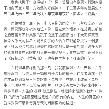
我也找到了年夜樟樹。千年樟，曾經沒有樹冠，蒼勁的樹
干指向天空，是一方地盤的守護神。一千三百多年的發展史，
五百年為春，五百年為秋，年夜年年夜知，閱盡人世滄桑。
圍繞樹身一周，有十多人合抱的圍度，中心曾經空心，顯
露一間房那樣年夜的地位，像一個宏大的懷抱，在艾青之前和
之后應當有不計其數的孩子投進了這個懷抱。千大哥樟真是一
位令人敬畏的長者，幾多面子的人物在它眼前都只是一個孩
子，多么漫長的年月興替在它眼前都只是一道刻痕，幾多人世
的悲喜故事在它眼前都只是一個胎記。艾青在這棵年夜樹下寫
了《躲槍記》《雙尖山》，也在這里留下了魂靈的印記。
在找到年夜樟樹的那一刻，我就感悟到，人生苦短，在千
年樟眼前，我們只是一顆被風沙吹動的種子；在長者眼前，我
們才幹找到本身。它見證風，見證沙，見證江山改道，見證
生，見證逝世，見證時期更替，見證蕓蕓眾生的往來來往促、
尋尋覓覓。人生的“尋覓”就是嚮往、就是將來預期的動力，“尋
覓”的所有的經過歷程就是性命的所有的內在，人生的真正的，
就是受價值感化尋覓意義的周而復始的輪迴。