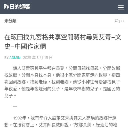
昨日的迴響
Skip to content
未分類
0
在畈田找九宮格共享空間蔣村尋覓艾青–文
史–中國作家網
BY
ADMIN
·
2025 年 3 月 15 日
詩人艾青窮其平生都在尋覓。分開母親找母親，分開故鄉
找故鄉，分開本身找本身。他很小就分開家庭走向世界，卻四
次回到故鄉，找到老樟，找到老鄉。他從小掉往母愛卻找見了
年夜愛，他是年夜堰河的兒子，是年夜樟樹的兒子，是國民的
兒子。
一
1992年，我有幸介入設定艾青與其夫人高瑛的故鄉行運
動。在接待會上，艾青師長教師說，“故鄉真美，綠油油的地