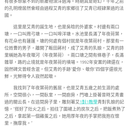
有很多想象不到的新產物漂洋過海。時期真是奇幻，千年之前
的孔明燈居然會經由過程艾青的家鄉往了艾青已經肄業過的法
國。
這里是艾青的誕生地，也是吳晗的外婆家。村邊有兩口
塘，一口叫周弓塘，一口叫埠洋塘。水池里長滿了年夜荷葉，
有花朵也有蓮蓬。塘的何處有個村就是年夜葉荷村，那里有一
位姓曹的男子，離開了畈田蔣村，成了艾青的乳娘，艾青的詩
里稱她為年夜堰河（年夜葉荷）。兩口塘之間有條巷子，長滿
雜草，路的止境就是年夜葉荷的墳場。1992年安置的碑還在，
固然碑文曾經含混，但艾青的手跡“愛你、敬你”四個字還很光
鮮，光鮮得令人寂然起敬。
我找到了年夜葉荷的舊居，也是艾青五歲之前生涯的處
所，空間很小，一間臥室，一間廚房，門墻上掛著昔時艾青畫
過的關云長。在這間房子里，雕刻著艾
1對1教學
青對乳娘的記
憶，“搭好了灶火之后，拍往了圍裙上的炭灰之后，把飯煮熟了
之后，拿起第一個雞蛋之后，她用厚年夜的手掌把我抱在懷
里，撫摩我。”