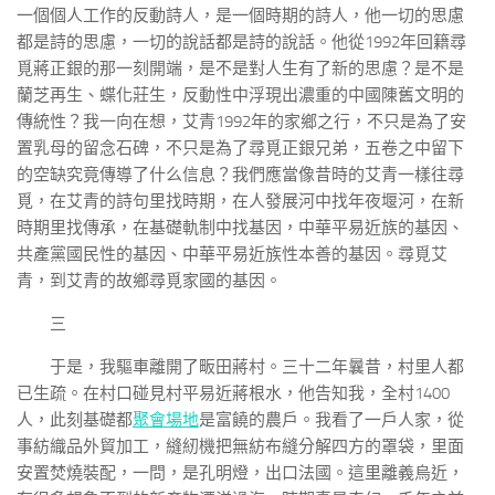
一個個人工作的反動詩人，是一個時期的詩人，他一切的思慮
都是詩的思慮，一切的說話都是詩的說話。他從1992年回籍尋
覓蔣正銀的那一刻開端，是不是對人生有了新的思慮？是不是
蘭芝再生、蝶化莊生，反動性中浮現出濃重的中國陳舊文明的
傳統性？我一向在想，艾青1992年的家鄉之行，不只是為了安
置乳母的留念石碑，不只是為了尋覓正銀兄弟，五卷之中留下
的空缺究竟傳導了什么信息？我們應當像昔時的艾青一樣往尋
覓，在艾青的詩句里找時期，在人發展河中找年夜堰河，在新
時期里找傳承，在基礎軌制中找基因，中華平易近族的基因、
共產黨國民性的基因、中華平易近族性本善的基因。尋覓艾
青，到艾青的故鄉尋覓家國的基因。
三
于是，我驅車離開了畈田蔣村。三十二年曩昔，村里人都
已生疏。在村口碰見村平易近蔣根水，他告知我，全村1400
人，此刻基礎都
聚會場地
是富饒的農戶。我看了一戶人家，從
事紡織品外貿加工，縫紉機把無紡布縫分解四方的罩袋，里面
安置焚燒裝配，一問，是孔明燈，出口法國。這里離義烏近，