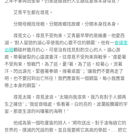
之年不會再回金華，仍是提醒我們人生謎底要靠本身尋覓？
艾青平生都在尋覓。
分開母親找母親，分開故鄉找故鄉，分開本身找本身。
尋覓文心，尋覓不受拘束。艾青最早學的是繪畫，他愛西
湖，“耐人留戀的湖心亭使我的心靈不住的顫震”。他有一
會議室
出租
顆碰杯邀月的心，可是沒有找見對酌交心的人。湖心游
痕，帶著破裂的心遠渡重洋，往尋覓不受拘束與戰爭，“虔愛著
不受拘束，恨戰鬥，為了這，憂?著，為了這，絞著心，流著
汗，閃出淚光，緊握著拳頭，捶著桌面”；“讓我們不要再走了
吧，也不要回到出亡所往！我們應當有一個鋼盔，每小我應當
帶上本身的鋼盔”。
尋覓太陽，尋覓波浪。“太陽向我滾來，我乃有對于人類再
生之確信”；“我從昏暗處，悵看著，白的亮的，波瀾般騰躍的宇
宙，那是生涯的叫嚷著的海啊！”
他成為第一個吹蘆笛的詩人。“將吹送出，對于凌侮過它的
世界的、撲滅的咒詛的歌。並且我要將它高高的舉起，……把它