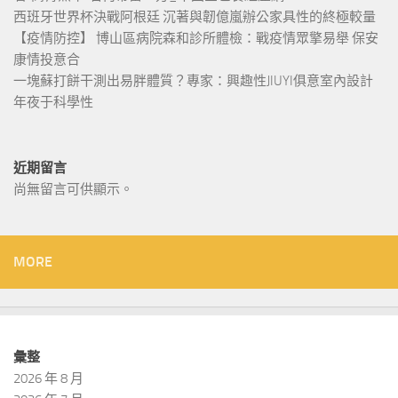
西班牙世界杯決戰阿根廷 沉著與韌億嵐辦公家具性的終極較量
【疫情防控】 博山區病院森和診所體檢：戰疫情眾擎易舉 保安
康情投意合
一塊蘇打餅干測出易胖體質？專家：興趣性JIUYI俱意室內設計
年夜于科學性
近期留言
尚無留言可供顯示。
MORE
彙整
2026 年 8 月