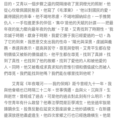
目的，艾青以一個步驟之遠的間隔接收了窯洞燈光的照射，他
從心坎敬佩國民魁首，他寫了《毛澤東》，“他以對國民的愛，
贏得國民的崇奉，他不竭地思慮，不竭地歸納綜合，一手推開
仇人，一手包進更多的伴侶，‘集中’是他的天賦的計謀——把最
年夜的氣力壓向最年夜的仇敵”。于是，艾青找到了時期性，“我
忠誠于時期，獻身于時期，我愛它勝于我已經愛過的一切，為
了它的到來，我愿意交支出我的性命。”陽光與深奧，虔誠與義
務，表達與表示，提高與苦守，尋覓與發明，艾青平生都在發
明價值又被新的價值感化，他平生都在尋覓，找到了真諦，找
到了真性，也找到了他的故鄉，找到了愛他的人和被他愛的
人。同時，他又被看成求真求知的思惟引領和價值感化而被人
們尋覓。我們能找到他嗎？我們能在哪里找到他呢？
艾青寫《年夜堰河——我的保姆》距今曾經九十一年，我
與他會晤也已時隔三十二年。世事情遷，血與火，沉與浮，生
與逝世，曾經成了過去，可是他的過去對此刻有什么明示，對
今世青年有什么啟發？他專注學問是巨學鴻生，他坐過牢獄是
鋒鏑余生，投靠反動在延安文藝座談會上他妙語橫生，在新疆
邊漠放逐他盡處逢生，他四次家鄉之行也已經逸趣橫生。他是