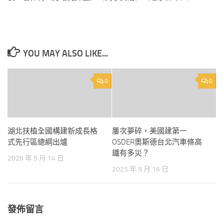
YOU MAY ALSO LIKE...
0
0
湖北扶植全國構建新成長格
屢次夢碎，美國建第一
式先行區總綱出爐
OSDER奧斯德台北汽車條高
鐵有多災？
2026 年 5 月 14 日
2025 年 9 月 16 日
發佈留言