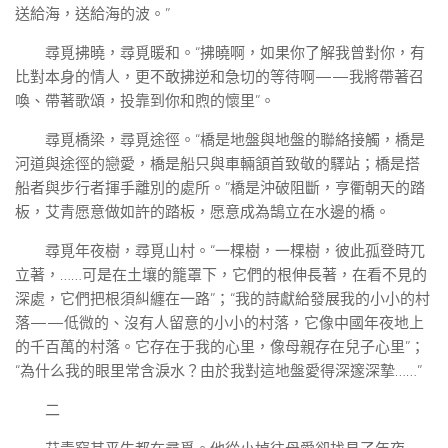
送給海，送給海的波。”
尋覓拂曉，尋覓暖和。“拂曉啊，如果你了解我曾對你，有
比對本身的情人，更不敢拂逆和急切的等待啊——我將帶著召
喚、帶著歌頌，投靠到你和煦的懷里”。
尋覓橋梁，尋覓途徑。“橋是地盤與地盤的聯絡接觸，橋是
河道與途徑的戀愛，橋是船只與車輛頷首致敬的驛站；橋是搭
船者與步行者揮手離別的處所。”橋是沖破阻斷，亨衢朝天的踏
板，艾青愿意做如許的踏板，愿意成為鵠立在水邊的橋。
尋覓年夜樹，尋覓山村。“一棵樹，一棵樹，彼此孤登時兀
立著，……可是在土壤的籠罩下，它們的根伸長著，在看不見的
深處，它們把根須糾纏在一路”；“我的詩獻給發展我的小小的村
落——低微的、沒有人留意的小小的村落，它像中國年夜地上
的千百萬的村落。它存在于我的心里，像母親存在兒子心里”；
“為什么我的眼里常含淚水？由於我對這地盤愛得深邃深摯……”
二