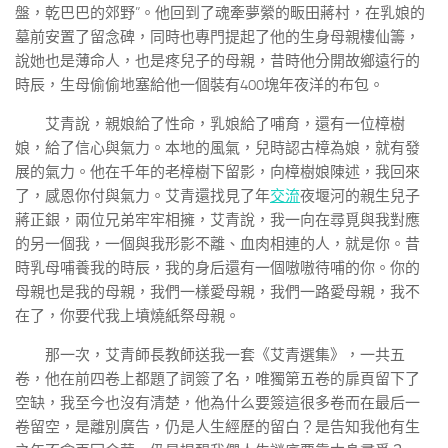
盤，乾巴巴的郊野”。他回到了魂牽夢縈的畈田蔣村，在乳娘的
墓前安置了留念碑，同時也專門提起了他的生身母親樓仙籌，
說她也是薄命人，也是疼兒子的母親，昔時他分開故鄉遠行的
時辰，生母偷偷地塞給他一個裝有400塊年夜洋的布包。
艾青說，親娘給了性命，乳娘給了哺育，還有一位樟樹
娘，給了信心與氣力。本地的風氣，兒時認古樟為娘，就有發
展的氣力。他在千年的老樟樹下留影，向樟樹娘陳述，我回來
了，感恩你付與氣力。艾青還找見了年
交流
夜堰河的親生兒子
蔣正銀，兩位兄弟牢牢相擁，艾青說，我一向在尋覓與我對應
的另一個我，一個與我形影不離、血肉相連的人，就是你。昔
時乳母哺養我的時辰，我的身后還有一個嗷嗷待哺的你。你的
母親也是我的母親，我們一樣愛母親，我們一路愛母親，我不
在了，你要代我上墳燒紙祭母親。
那一次，艾青師長教師送我一套《艾青選集》，一共五
卷，他在前四卷上都題了詞簽了名，唯獨第五卷的扉頁留下了
空缺，我至今也沒有清楚，他為什么要簽這很多卷而在最后一
卷留空，是離別廣告，仍是人生經歷的留白？是告知我他有生