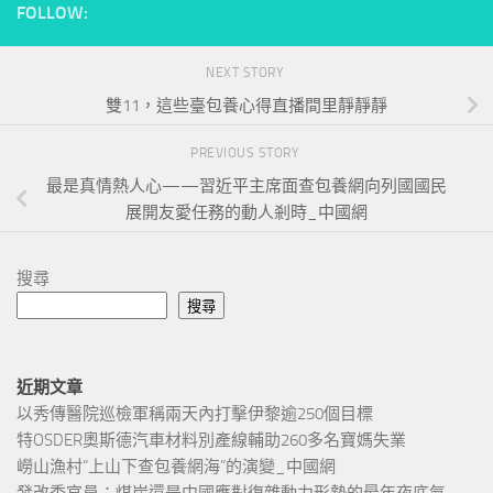
FOLLOW:
NEXT STORY
雙11，這些臺包養心得直播間里靜靜靜
PREVIOUS STORY
最是真情熱人心——習近平主席面查包養網向列國國民
展開友愛任務的動人剎時_中國網
搜尋
搜尋
近期文章
以秀傳醫院巡檢軍稱兩天內打擊伊黎逾250個目標
特OSDER奧斯德汽車材料別產線輔助260多名寶媽失業
嶗山漁村“上山下查包養網海”的演變_中國網
發改委官員：煤炭還是中國應對復雜動力形勢的最年夜底氣