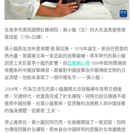
在南寧市廣西國際壯醫病院，莫小龍（左）向大夫溫勇進修按
摩技能（7月4日攝）。
莫小龍原名加布里埃爾·德·莫拉斯，1978年誕生，來自巴西里約
熱內盧，是廣東北寧一家武館的技擊鍛練。青年時代的莫小龍
因受工夫巨星李小龍的影響，自
包養網心得
1999年起他開端接
收體系的中國技擊練習。跟著對中國技擊及中國傳統文明的日
益清楚，他給本身取了一個中國名字——莫小龍。
2008年，作為交流生的莫小龍離開北京西醫藥年夜學交通進
修。交通時代，他當真完成了針灸課程，同時也捉住機遇不竭
進修中國技擊，在莫小龍看來，從西醫的治病救人到中國技擊
的強身健體，這都是“工夫”。
停止進修后，莫小龍回到巴西，在故鄉開設了一家武館，同時
也傳授西醫針灸課程，把本身在中國粹到的西醫針灸常識教授