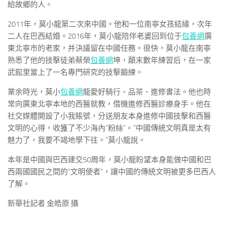
給故鄉的人。
2011年，莫小龍第二次來中國。他和一位南寧女孩結緣，次年
二人在巴西結婚。2016年，莫小龍陪伴老婆回到位于
包養網
廣
東北寧市的老家，并決議留在中國任務。很快，莫小龍在南寧
熟悉了他的技擊徒弟蔡榮
包養網
坤，顛末數年練習后，在一家
武館里當上了一名專門研究的技擊鍛練。
業余時光，莫小
包養網
龍愛好騎行、品茶、進修書法。他也時
常向廣東北寧本地的西醫就教，借機進修西醫診療身手。他在
社交媒體開設了小我賬號，分送朋友本身進修中國技擊和西醫
文明的心得，收獲了不少海內“粉絲”。“中國傳統文明真是太有
魅力了，我要不竭地學下往。”莫小龍說。
本年是中國與巴西建交50周年，莫小龍盼望本身能做中國和巴
西兩國國民之間的“文明使者”，讓中國的傳統文明被更多巴西人
了解。
新華社記者 金皓原 攝