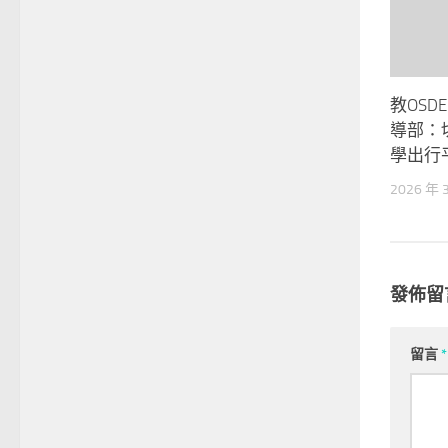
教OSD
導部：
學出行
2026 年 
發佈留
留言
*