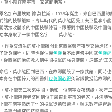
日，莫小龍在南寧市一家茶館泡茶。
原名加布里埃爾·德·莫拉斯，1978年誕生，來自巴西里
武館的技擊鍛練。青年時代的莫小龍因受工夫巨星李小龍的
開端接收體系的中國技擊練習。跟著對中國技擊及中國傳
給本身取了一個中國名字——莫小龍。
8年，作為交流生的莫小龍離開北京西醫藥年夜學交通進修
了針灸課程，同時也捉住機
包養
會不竭進修中國武
包養網
，從西醫的治病救人到中國技擊的強身健體，這都是“工夫
修后，莫小龍回到巴西，在故鄉開設了一家武館，同時也
本身在中國粹到的西醫針
包養網心得
灸常識教授給故鄉的
1年，莫小龍第二次來中國。他和一位南寧女孩結緣，次年
6年，莫小龍陪伴老婆回到位于廣東北寧市的老家，并決議
小龍在南寧熟悉了他的技擊徒弟蔡榮坤，顛末數年練習后
一名專門研究的技擊鍛練。