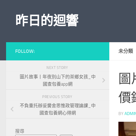
Skip to content
昨日的迴響
FOLLOW:
未分類
NEXT STORY
圖
圖片故事丨年夜別山下的茶鄉女孩_中
國查包養app網
價
PREVIOUS STORY
不負重托辦妥黌舍思惟政管理論課_中
國查包養網心得網
BY
ADMI
搜尋