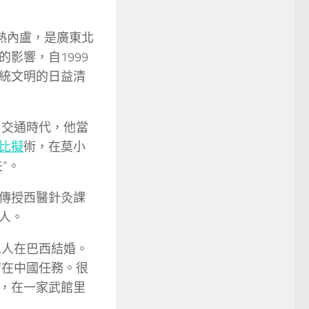
約熱內盧，是廣東北
影響，自1999
統文明的日益清
。交通時代，他當
比擬
術，在莫小
”。
傳授西醫針灸課
人。
二人在巴西結婚。
留在中國任務。很
，在一家武館里