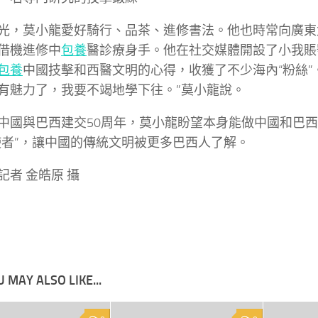
光，莫小龍愛好騎行、品茶、進修書法。他也時常向廣東
借機進修中
包養
醫診療身手。他在社交媒體開設了小我賬
包養
中國技擊和西醫文明的心得，收獲了不少海內“粉絲”
有魅力了，我要不竭地學下往。”莫小龍說。
中國與巴西建交50周年，莫小龍盼望本身能做中國和巴
使者”，讓中國的傳統文明被更多巴西人了解。
記者 金皓原 攝
 MAY ALSO LIKE...