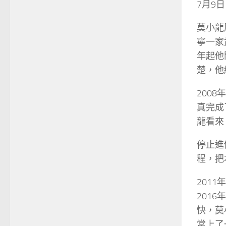
7月9
莫小龍
寧一家
年起他
楚，他
200
真完成
龍看來
停止進
程，把
201
201
快，莫
當上了