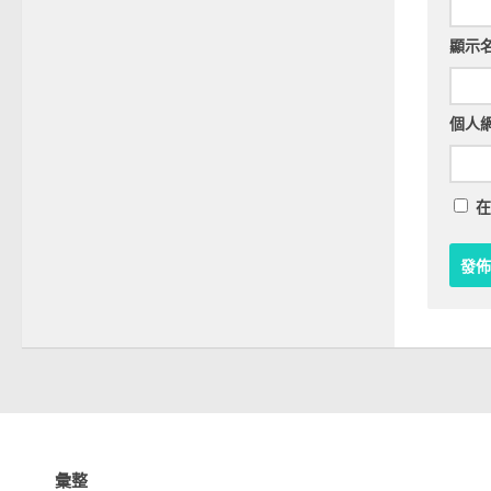
顯示
個人
在
彙整