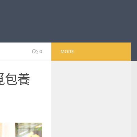
0
MORE
覓包養