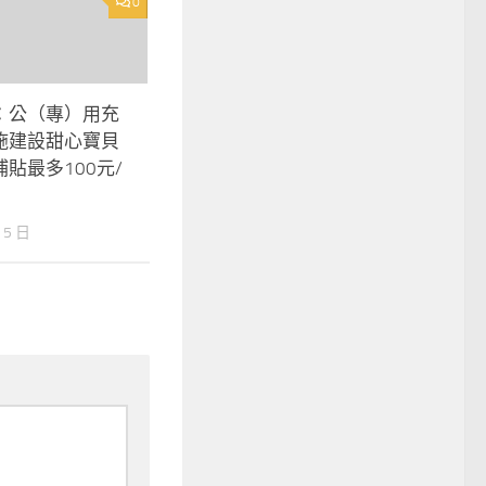
0
：公（專）用充
施建設甜心寶貝
貼最多100元/
 5 日