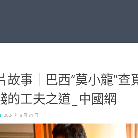
片故事｜巴西“莫小龍”查
錢的工夫之道_中國網
N
·
2024 年 8 月 31 日