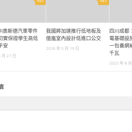
0
0
ER奧斯德汽車零件
我國將加速推行低地板及
四川成都
切實保證學生高低
億嵐室內設計低進口公交
電基礎設
平安
一包養網補
2026 年 5 月 19 日
千瓦
3 月 27 日
2025 年 8 月
言