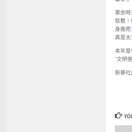
業余時
就教，
身進修
真是太
本年是
“文明
新華社
YOU