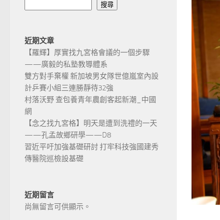
搜尋
近期文章
【羅輝】厚實找九宮格會議的一個步驟
——廣毅的私塾教導體系
雙方對手棄權 新加坡男女隊世億嵐室內設
計乒賽小組三連勝靜待32強
村落沃野 查包養青年農創客起新潮_中國
網
【念之找九宮格】明天是遭到洗禮的一天
——孔孟故鄉研學——D8
習近平吁加強基礎研討 打牢科技強國建秀
傳醫院巡檢設基礎
近期留言
尚無留言可供顯示。