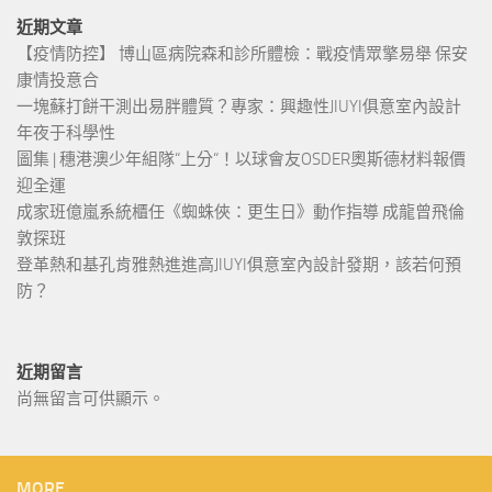
近期文章
【疫情防控】 博山區病院森和診所體檢：戰疫情眾擎易舉 保安
康情投意合
一塊蘇打餅干測出易胖體質？專家：興趣性JIUYI俱意室內設計
年夜于科學性
圖集 | 穗港澳少年組隊“上分“！以球會友OSDER奧斯德材料報價
迎全運
成家班億嵐系統櫃任《蜘蛛俠：更生日》動作指導 成龍曾飛倫
敦探班
登革熱和基孔肯雅熱進進高JIUYI俱意室內設計發期，該若何預
防？
近期留言
尚無留言可供顯示。
MORE