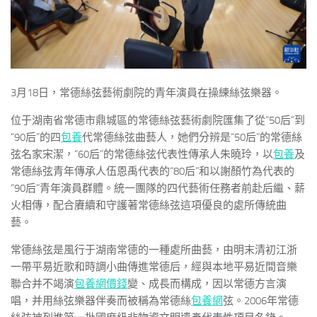
3月18日，常德絲弦藝術劇院的青年演員在操練絲弦樂器。
位于湖南省常德市鼎城區的常德絲弦藝術劇院匯集了從“50后”到
“90后”的四
包養
代常德絲弦曲藝人，她們分辨是“50后”的常德絲
弦名家宋潔，“60后”的常德絲弦代表性傳承人朱曉玲，以
包養
及
常德絲弦青年傳承人伍恩禹代表的“80后”和以謝顏竹為代表的
“90后”青年演員群體。統一團隊的四代藝術任務者前赴后繼、薪
火相傳，配合賡續和守護著常德絲弦這項優良的處所傳統曲
藝。
常德絲弦是風行于湖南常德的一種處所曲藝，由明末清初江浙
一帶平易近歌和時調小曲傳進常德后，經與本地平易近間音樂
聯合并不竭演
包養網價錢
變、成長而構成，因以常德方言演
唱，并用絲弦樂器伴奏而被稱為常德絲
包養網
弦。2006年常德