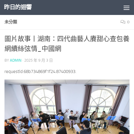
昨日的迴響
Skip to content
未分類
0
圖片故事丨湖南：四代曲藝人賡甜心查包養
網續絲弦情_中國網
BY
ADMIN
·
2025 年 9 月 3 日
requestId:68b734869f1f24.87400933.