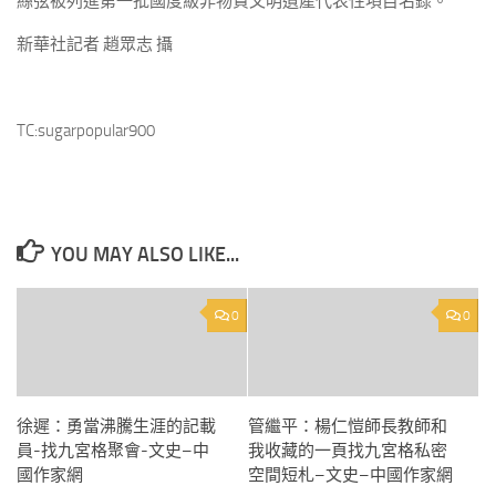
絲弦被列進第一批國度級非物資文明遺產代表性項目名錄。
新華社記者 趙眾志 攝
TC:sugarpopular900
YOU MAY ALSO LIKE...
0
0
徐遲：勇當沸騰生涯的記載
管繼平：楊仁愷師長教師和
員-找九宮格聚會-文史–中
我收藏的一頁找九宮格私密
國作家網
空間短札–文史–中國作家網