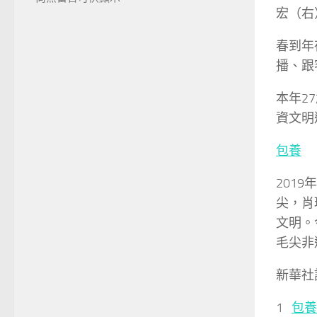
宏（右
春到年
播、跟
本年2
資文明
包養
201
尖，肖
文明。
毛尖非
新華社
1
包養