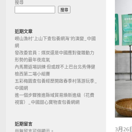
搜尋
搜尋
近期文章
嶗山漁村“上山下查包養網海”的演變_中國
網
發改委官員：煤炭還是中國應對復雜動力
形勢的最年夜底氣
內馬爾返場訓練 但或趕不上巴台北秀傳健
檢西第二場小組賽
五彩梅園查包養經歷開啟春季村落游玩季_
中國網
進一個步驟推進縣域貿易煥新進級（花費
視窗）_中國甜心寶物查包養網網
近期留言
3月2
尚無留言可供顯示。