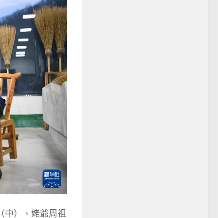
（中）、姥爺周祖