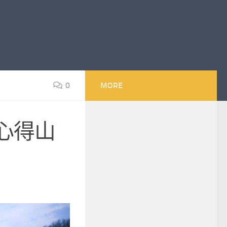
0
MORE
心得山