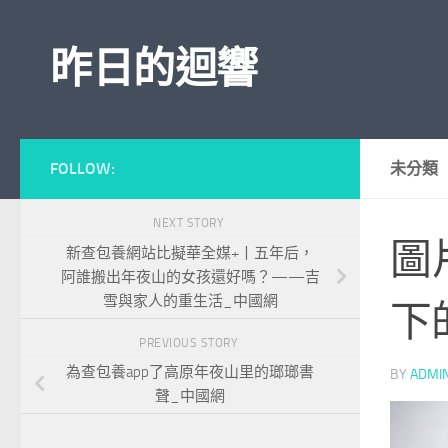
Skip to content
昨日的迴響
FOLLOW:
未分類
NEXT STORY
圖
新查包養網站比擬華全媒+丨五年后，
阿誰搬出年夜山的女孩還好嗎？——吉
雪與家人的重生活_中國網
下
PREVIOUS STORY
為查包養app了高原年夜山里的瑯瑯書
BY
ADMI
聲_中國網