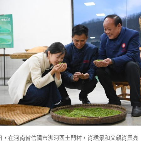
6日，在河南省信陽市浉河區土門村，肖珺景和父親肖興亮