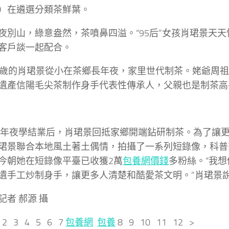
）在遴選分類茶鮮葉。
夜別山，綠意盎然，茶噴鼻四溢。“95后”女孩肖珺景天
客戶談一起配合。
7歲的肖珺景從小在茶鄉長年夜，家里世代制茶。姥爺周
遺產信陽毛尖茶制作身手代表性傳承人，父親也是制茶高
9年年夜學結業后，肖珺景回抵家鄉開端鉆研制茶。為了讓
珺景聯合本地風土著土偶情，拍攝了一系列短錄像，科普
今朝她在短錄像平臺已收獲2萬
包養網價錢
多粉絲。“我
遺手工炒制身手，讓更多人清楚和酷愛茶文明。”肖珺景
記者 郝源 攝
2 3 4 5 6 7
包養網
包養
8 9 10 11 12 >