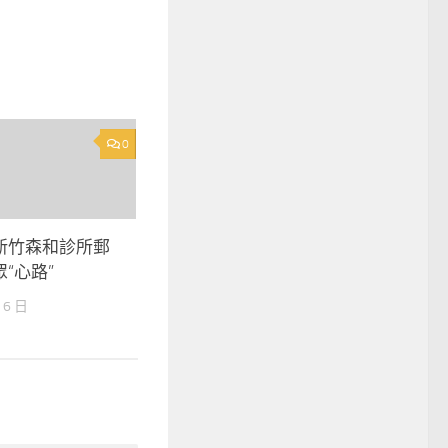
0
新竹森和診所郵
“心路”
 6 日