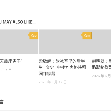
 MAY ALSO LIKE...
0
0
“天蠍座男子”
梁啟超：飲冰室里的后半
趙明翠：
生–文史–中找九宮格時租
路聯絡群眾
7 月 5 日
國作家網
2026 年 6 月
2025 年 3 月 12 日
言