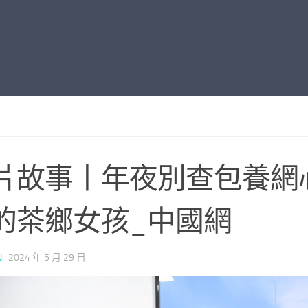
片故事丨年夜別查包養網
的茶鄉女孩_中國網
N
·
2024 年 5 月 29 日