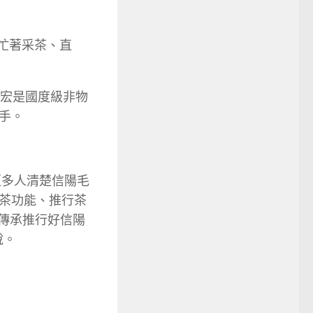
天忙著采茶、直
祖宏是國度級非物
手。
更多人清楚信陽毛
茶功能、推行茶
想傳承推行好信陽
說。