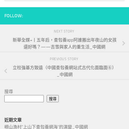
FOLLOW:
NEXT STORY
新華全媒+丨五年后，查包養app阿誰搬出年夜山的女孩
還好嗎？——吉雪與家人的重生活_中國網
PREVIOUS STORY
立柱強基方致遠（中國查包養網站式古代化面臨面⑥）
_中國網
搜尋
搜尋
近期文章
嶗山漁村“上山下查包養網海”的演變_中國網