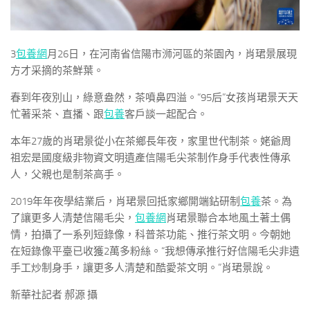
3
包養網
月26日，在河南省信陽市浉河區的茶園內，肖珺景展現
方才采摘的茶鮮葉。
春到年夜別山，綠意盎然，茶噴鼻四溢。“95后”女孩肖珺景天天
忙著采茶、直播、跟
包養
客戶談一起配合。
本年27歲的肖珺景從小在茶鄉長年夜，家里世代制茶。姥爺周
祖宏是國度級非物資文明遺產信陽毛尖茶制作身手代表性傳承
人，父親也是制茶高手。
2019年年夜學結業后，肖珺景回抵家鄉開端鉆研制
包養
茶。為
了讓更多人清楚信陽毛尖，
包養網
肖珺景聯合本地風土著土偶
情，拍攝了一系列短錄像，科普茶功能、推行茶文明。今朝她
在短錄像平臺已收獲2萬多粉絲。“我想傳承推行好信陽毛尖非遺
手工炒制身手，讓更多人清楚和酷愛茶文明。”肖珺景說。
新華社記者 郝源 攝