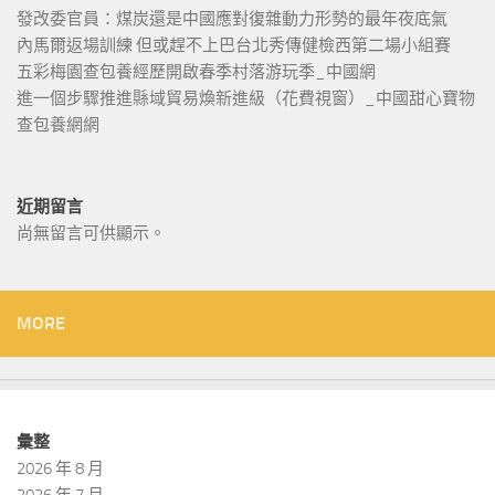
發改委官員：煤炭還是中國應對復雜動力形勢的最年夜底氣
內馬爾返場訓練 但或趕不上巴台北秀傳健檢西第二場小組賽
五彩梅園查包養經歷開啟春季村落游玩季_中國網
進一個步驟推進縣域貿易煥新進級（花費視窗）_中國甜心寶物
查包養網網
近期留言
尚無留言可供顯示。
MORE
彙整
2026 年 8 月