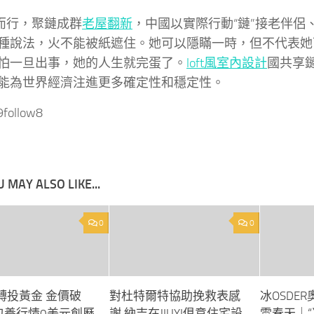
”而行，聚鏈成群
老屋翻新
，中國以實際行動“鏈”接老伴侶
種說法，火不能被紙遮住。她可以隱瞞一時，但不代表她
怕一旦出事，她的人生就完蛋了。
loft風室內設計
國共享
能為世界經濟注進更多確定性和穩定性。
i9follow8
 MAY ALSO LIKE...
0
0
轉投黃金 金價破
對杜特爾特協助挽救表感
冰OSDE
專包養行情0美元創歷
謝 納吉在JIUYI俱意住宅設
雪春天｜“