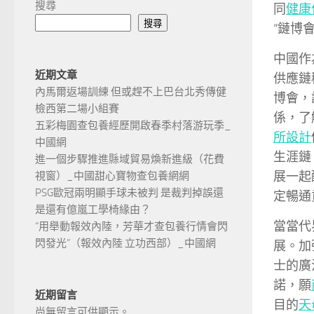
搜尋
同
健康
搜尋
“鏈博
中國作
近期文章
供應鏈
內馬爾返場訓練 但或趕不上巴台北秀傳健
博會，
檢西第二場小組賽
係，了
五彩梅園查包養經歷開啟春季村落游玩季_
所設計
中國網
生涯鏈
進一個步驟推進縣域貿易煥新進級（花費
展一起
視窗）_中國甜心寶物查包養網網
PSG歐冠兩明顯手球未被判 是裁判掉誤還
定暢通
是還有億嵐工學椅緣由？
當當代
“用舉動報效內陸，芳華才查包養行情會閃
閃發光”（報效內陸 立功西部）_中國網
展。加
士的廣
諾，願
近期留言
目的
天
尚無留言可供顯示。