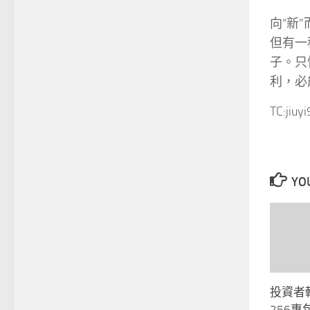
向“新
但有一
子。只
利，必
TC:jiuy
YOU
投資者
256