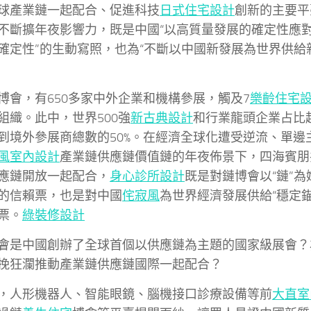
球產業鏈一起配合、促進科技
日式住宅設計
創新的主要平
不斷擴年夜影響力，既是中國“以高質量發展的確定性應
確定性”的生動寫照，也為“不斷以中國新發展為世界供給
博會，有650多家中外企業和機構參展，觸及7
樂齡住宅
組織。此中，世界500強
新古典設計
和行業龍頭企業占比超
到境外參展商總數的50%。在經濟全球化遭受逆流、單邊
風室內設計
產業鏈供應鏈價值鏈的年夜佈景下，四海賓朋
應鏈開放一起配合，
身心診所設計
既是對鏈博會以“鏈”
的信賴票，也是對中國
侘寂風
為世界經濟發展供給“穩定錨
票。
綠裝修設計
會是中國創辦了全球首個以供應鏈為主題的國家級展會？
挽狂瀾推動產業鏈供應鏈國際一起配合？
，人形機器人、智能眼鏡、腦機接口診療設備等前
大直室