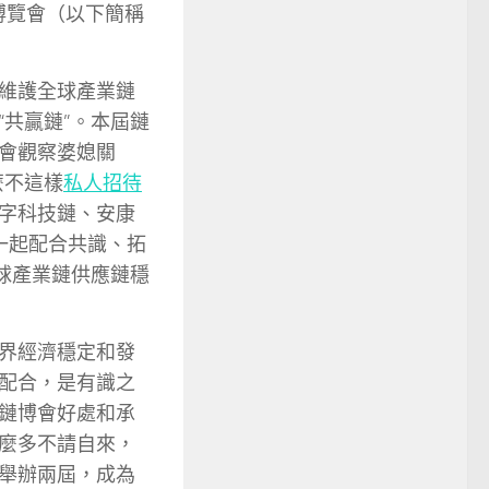
博覽會（以下簡稱
維護全球產業鏈
“共贏鏈”。本屆鏈
會觀察婆媳關
麼不這樣
私人招待
字科技鏈、安康
一起配合共識、拓
球產業鏈供應鏈穩
界經濟穩定和發
配合，是有識之
鏈博會好處和承
麼多不請自來，
舉辦兩屆，成為