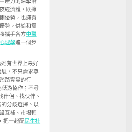
生產力的深摯潛
夜經濟體，既擁
側優勢，也擁有
優勢。供給和需
將攜手各方
中醫
心理學
進一個步
為她有世界上最好
發展，不只需求尊
踏踏實實的行
高低游協作；不尋
找伴侶、找伙伴、
業的分歧選擇。以
設互補、市場輻
緊，把一起配
民生社