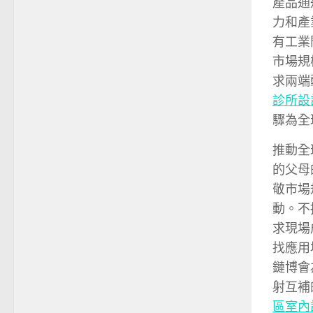
產品通
力和產
有工業
市場規
求兩端
診所設
驟為全
推動全
的父母
敬市場
動。不
求現場
找應用
鏈博會
射互補
區室內