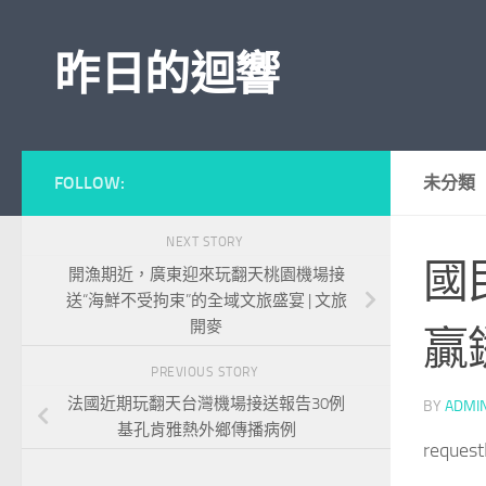
Skip to content
昨日的迴響
FOLLOW:
未分類
NEXT STORY
國
開漁期近，廣東迎來玩翻天桃園機場接
送“海鮮不受拘束”的全域文旅盛宴 | 文旅
開麥
贏
PREVIOUS STORY
法國近期玩翻天台灣機場接送報告30例
BY
ADMI
基孔肯雅熱外鄉傳播病例
reques