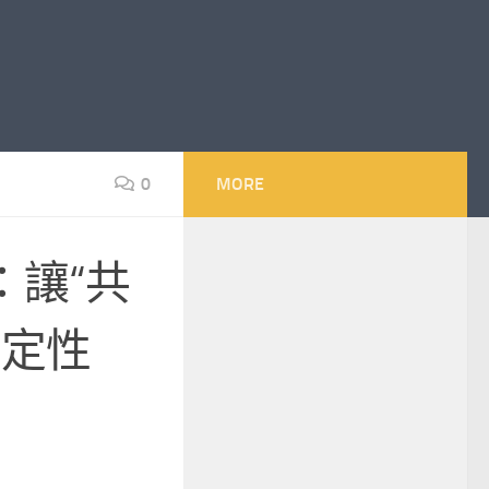
0
MORE
：讓“共
確定性