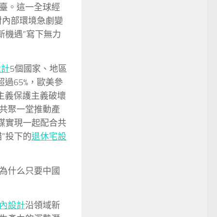
臺。這一全球經
對內部環境急劇變
新機遇”寫下無力
設計
5個國家、地區
過65%，歐美參
主義保護主義破壞
共聚一堂推動產
為媒實現一起配合共
”投下的
退休宅設
為什么只要中國
內設計
沿領域新