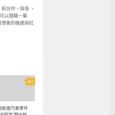
、新伙伴，與各 ，
可以隱瞞一輩
鏈博會的機遇與紅
0
R奧斯德汽車零件
冷經濟”闖出新