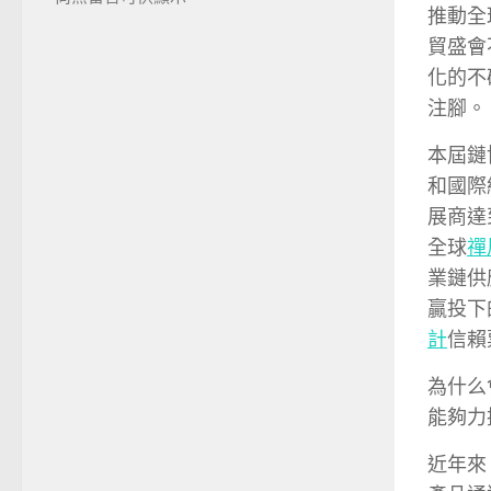
推動全
貿盛會
化的不
注腳。
本屆鏈
和國際
展商達
全球
禪
業鏈供
贏投下
計
信賴
為什么
能夠力
近年來