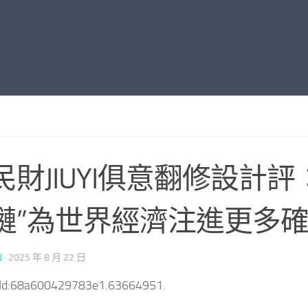
民財JIUYI俱意翻修設計評
鏈”為世界經濟注進更多
N
·
2025 年 8 月 22 日
tId:68a600429783e1.63664951.