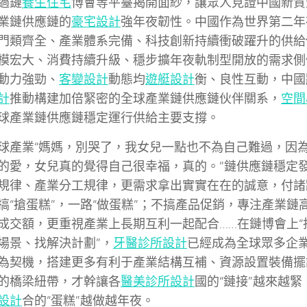
過鏈
養生住宅
博會等平臺揭開面紗，讓眾人見證中國新質
業鏈供應鏈的
豪宅設計
強年夜韌性。中國作為世界第二年
門類齊全、產業體系完備、科技創新持續衝破躍升的供給
模宏大、消費持續升級、穩步擴年夜軌制型開放的需求側
動力強勁、
客變設計
動態均
遊艇設計
衡、良性互動，中國
計
推動構建加倍緊密的全球產業鏈供應鏈伙伴關系，
空間
球產業鏈供應鏈穩定運行供給主要支撐。
球產業“媽媽，別哭了，我女兒一點也不為自己難過，因
的愛，女兒真的覺得自己很幸福，真的。”鏈供應鏈穩定
規律、產業分工規律，更需求拿出實實在在的誠意，付諸
搞“搶蛋糕”，一路“做蛋糕”；不搞產品促銷，專注產業鏈
成交額，更重視產業上長期互利一起配合……在鏈博會上“
場景、找解決計劃”，
牙醫診所設計
已經成為全球眾多企
為契機，搭建更多有利于產業結構互補、資源設置裝備擺
的橋梁紐帶，才幹讓各
醫美診所設計
國的“鏈接”越來越
設計
合的“蛋糕”越做越年夜。