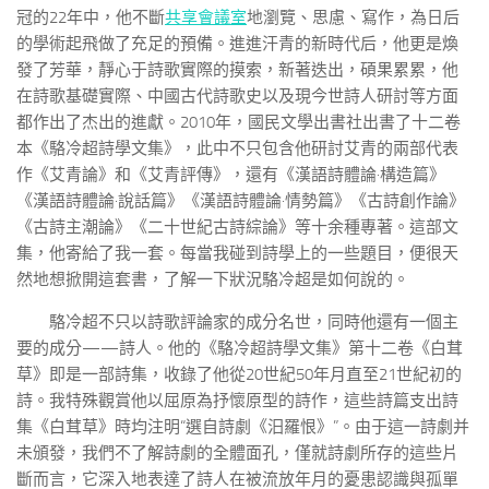
冠的22年中，他不斷
共享會議室
地瀏覽、思慮、寫作，為日后
的學術起飛做了充足的預備。進進汗青的新時代后，他更是煥
發了芳華，靜心于詩歌實際的摸索，新著迭出，碩果累累，他
在詩歌基礎實際、中國古代詩歌史以及現今世詩人研討等方面
都作出了杰出的進獻。2010年，國民文學出書社出書了十二卷
本《駱冷超詩學文集》，此中不只包含他研討艾青的兩部代表
作《艾青論》和《艾青評傳》，還有《漢語詩體論·構造篇》
《漢語詩體論·說話篇》《漢語詩體論·情勢篇》《古詩創作論》
《古詩主潮論》《二十世紀古詩綜論》等十余種專著。這部文
集，他寄給了我一套。每當我碰到詩學上的一些題目，便很天
然地想掀開這套書，了解一下狀況駱冷超是如何說的。
駱冷超不只以詩歌評論家的成分名世，同時他還有一個主
要的成分——詩人。他的《駱冷超詩學文集》第十二卷《白茸
草》即是一部詩集，收錄了他從20世紀50年月直至21世紀初的
詩。我特殊觀賞他以屈原為抒懷原型的詩作，這些詩篇支出詩
集《白茸草》時均注明“選自詩劇《汨羅恨》”。由于這一詩劇并
未頒發，我們不了解詩劇的全體面孔，僅就詩劇所存的這些片
斷而言，它深入地表達了詩人在被流放年月的憂患認識與孤單