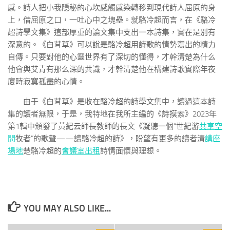
感。詩人把小我隱秘的心坎感觸感染轉移到現代詩人屈原的身
上，借屈原之口，一吐心中之塊壘。就駱冷超而言，在《駱冷
超詩學文集》這部厚重的論文集中支出一本詩集，實在是別有
深意的。《白茸草》可以說是駱冷超用詩歌的情勢寫出的精力
自傳。只要對他的心靈世界有了深切的懂得，才幹清楚為什么
他會與艾青有那么深的共識，才幹清楚他在構建詩歌實際年夜
廈時寂寞孤盡的心情。
由于《白茸草》是收在駱冷超的詩學文集中，讀過這本詩
集的讀者無限，于是，我特地在我所主編的《詩摸索》2023年
第1輯中頒發了黃紀云師長教師的長文《凝聽一個“世紀游
共享空
間
牧者”的歌聲——讀駱冷超的詩》，盼望有更多的讀者清
講座
場地
楚駱冷超的
會議室出租
詩情面懷與理想。
YOU MAY ALSO LIKE...