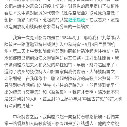
文把古詩中的意象分類停止切磋，對意象的應用提出了扶植性
看法。文中還對顧城的代表作《性命空想曲》從意象角度做了
剖析，新穎而奇特，惹起我的共識
教學場地
。在我看來，這是
改造開放初期談詩歌意象最有分量的一篇論文。
我第一次見到駱冷超是在1984年9月。那時我和“九葉”詩人
陳敬容一路應邀到杭州餐與加入中秋詩會。9月8日早晨到杭
州，第二天上午我和陳敬容即到桃園新村駱冷超家往造訪。駱
冷超那時已調到浙江文聯實際研討室任務，正好出往閉會，我
們遭到駱冷超夫人和女兒的熱忱招待。早晨，駱冷超回來了，
還約了杭州的幾位詩人和評論家與我們會晤，大師談詩論文，
非常酣暢。在我印象中，駱冷超對陳敬容的詩歌非常熟習，不
只談到她近期新出的詩集《老往的是時光》，並且談到她早年
出的詩集《交響集》和《盈盈集》。我這才發明，駱冷超不只
是艾青研討的大師，並且對20世紀40年月“中國古詩派”的詩人也
有深刻的清楚。
中秋詩會之后，我與駱冷超一向堅持著聯絡接觸，我們常
常一路餐與加入詩歌會議。駱冷超是浙江諸暨人，他的文章說