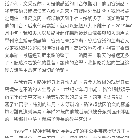
話流利，文采斐然，可是他講話的口音很難明。他閉會講話，
我年夜約只能聽懂五六成。后來，有幾回外出閉會，我們被設
定同住一個尺度間，經常聊天到半宿。接觸多了，漸漸熟習了
他的口音，后來他再講話，就可以聽個八九不離十了。2015年6
月中旬，我和夫人以及駱冷超佳耦應邀到臺灣餐與加入兩岸文
學刊物主編岑嶺論壇。會議在臺北舉辦，會后會議的主辦者又
設定我和駱冷超兩對佳耦往臺南、高雄等地考核，觀賞了臺灣
文學館，最遠達到屏東縣的墾丁。一路同業，聊天的機遇更多
了，聽駱冷超談他的曩昔，談他的治學，我對駱冷超的生涯途
徑與詩學主意有了深切的清楚。
在我看來，駱冷超身上最動人的、最令人敬佩的就是身處
窘境矢志不渝的人生尋求。20世紀50年月中期，駱冷超就讀于
南京年夜學中文系，結業論文寫的是艾青，題為《艾青論》，
寫了11萬字。特別的年月，未等辯論，駱冷超就因論文的寫尷
尬刁難象遭到連累，年僅22歲的他戴著荊冠被分派到溫州郊區
的一所鄉村中學，開端了漫長的教墨客涯。
1979年，駱冷超所受的長達22年的不公平待遇得以改正。