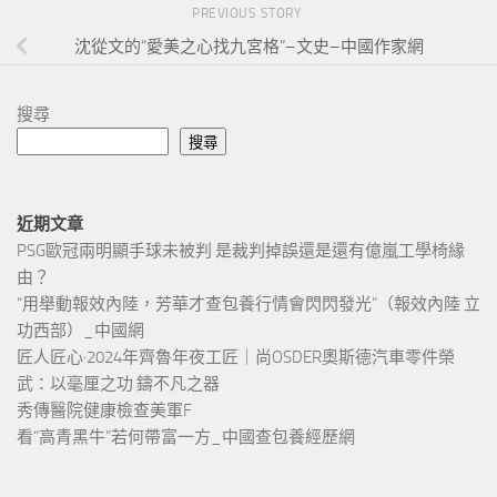
PREVIOUS STORY
沈從文的“愛美之心找九宮格”–文史–中國作家網
搜尋
搜尋
近期文章
PSG歐冠兩明顯手球未被判 是裁判掉誤還是還有億嵐工學椅緣
由？
“用舉動報效內陸，芳華才查包養行情會閃閃發光”（報效內陸 立
功西部）_中國網
匠人匠心·2024年齊魯年夜工匠｜尚OSDER奧斯德汽車零件榮
武：以毫厘之功 鑄不凡之器
秀傳醫院健康檢查美軍F
看“高青黑牛”若何帶富一方_中國查包養經歷網