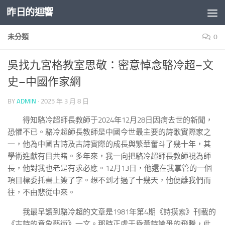
昨日的迴響
Skip to content
未分類
0
吳找九宮格教室思敬：密意悼念駱冷超–文
史–中國作家網
BY
ADMIN
·
2025 年 3 月 8 日
得知駱冷超師長教師于2024年12月28日因病去世的新聞，
恐懼不已。駱冷超師長教師是中國今世最主要的詩歌實際家之
一，他為中國古詩及古詩實際的成長與繁華奮斗了幾十年，其
學術進獻有目共睹。多年來，我一向把駱冷超師長教師視為師
長，他對我也老是有求必應。12月13日，他還在我掌管的一個
項目標委托書上簽了字。想不到才過了十幾天，他便離我們而
往，不由悲從中來。
我最早讀到駱冷超的文章是1981年第4期《詩摸索》刊載的
《古詩的意象藝術》一文。那時正處于昏黃詩論爭的飛騰，此