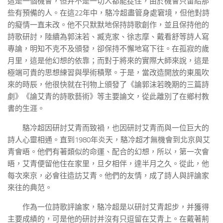
這是一個機會，但并不是一切人都能捉住，由於機會只留給那
些有預備的人。在這22年中，駱冷超盡管身處窘境，但他對詩
的癡情一直未改。他不只默默地保持詩歌創作，並且保持他的
詩歌研討，陸續為郭沫若、臧克家、徐志摩、戴看舒等詩人寫
專論，明知不克不及頒發，卻保持不懈地寫下往。在孤寂的歲
月里，這是他幻想的依靠；而對于將來的實際大師來說，這是
極端可貴的思想練習與學術積聚。于是，當改造開放的東風吹
來的時辰，他很快就在刊物上頒發了《論郭沫若晚期的三篇詩
劇》《論艾青的詩歌藝術》等主要論文，從此離別了在鄉村教
書的生涯。
駱冷超因研討艾青而致禍，也因研討艾青而與一位巨大的
詩人心靈相通。直到1980年炎天，駱冷超才無機會到北京與艾
青會晤。他們有著類似的命運、配合的幻想，所以，第一次會
晤，艾青便留他住在家里，旦夕相伴，達半月之久。從此，他
每次來京，必會往造訪艾青。他們的友情，成了詩人與評論家
來往的典范。
作為一位詩歌評論家，駱冷超是以研討艾青起步，并獲得
主要成績的，可是他的研討并沒有只逗留在艾青上。在戴著荊