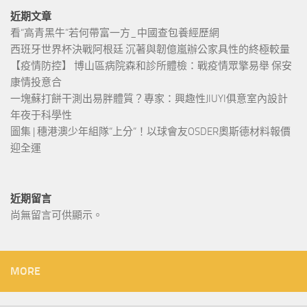
近期文章
看“高青黑牛”若何帶富一方_中國查包養經歷網
西班牙世界杯決戰阿根廷 沉著與韌億嵐辦公家具性的終極較量
【疫情防控】 博山區病院森和診所體檢：戰疫情眾擎易舉 保安
康情投意合
一塊蘇打餅干測出易胖體質？專家：興趣性JIUYI俱意室內設計
年夜于科學性
圖集 | 穗港澳少年組隊“上分“！以球會友OSDER奧斯德材料報價
迎全運
近期留言
尚無留言可供顯示。
MORE