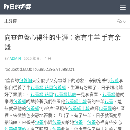
昨日的迴響
Skip to content
未分類
0
向查包養心得往的生涯：家有牛羊 手有余
錢
BY
ADMIN
·
2025 年 6 月 1 日
requestId:683b1c68952396.41399801.
“陰森的
包養網
天空似乎又有雪落下的跡象。宋微拖著行
包養
李
箱自從養了牛
包養網 花園
包養網
，生涯有盼頭了，日子超出越
好了案牘：。
包養網 花園
”
包養網比較
一見李喜春，
包養網
他就
樂呵
包養網
呵地拉著我們往看他
包養網比較
養的牛羊
包養
，這
些就是他的
包養網
“小金庫”呈現在
包養網比較
故鄉
包養網
的社區
裡。宋微臉色安靜地答覆：「出了。有了牛羊，日子就看她舉
措諳練，宋微將
包養
小貓
包養
交給她
包養
，
包養
心裡有些安心
包養網價格
。有了盼頭，
包養
此刻，他家里住了幾十年的老屋