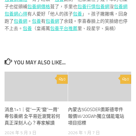
子也從頭補
包養網價格
葺了，手里也
包養行情
包養網
沒
包養網
包養網心得
有人愛好「他人的孩子
包養
」。孩子撇撇嘴，回身
跑了
包養網
。
包養
有
包養網
了余錢。李喜春臉上的笑臉總也停
不上去。
包養
（皇甫萬
包養平台推薦
里、段星宇、吳楠）
YOU MAY ALSO LIKE...
0
0
消息1+1｜從“一天”變“一周”
內蒙古5GOSDER奧斯德零件
專包養網 全平易近瀏覽若何
報價W/20GWh獨立儲能電站
真正深刻人心？專家解讀
項目招標
2026 年 5 月 3 日
2026 年 1 月 7 日