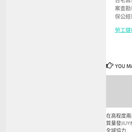
台老舊
案查勘
保公經
勞工健
YOU MA
在高程度兩
質量發JIU
全域協力