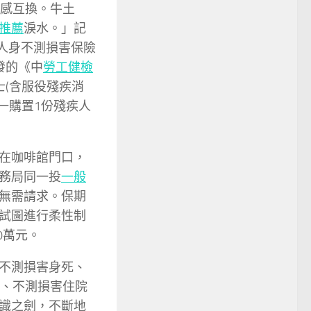
感互換。牛土
推薦
淚水。」記
人身不測損害保險
發的《中
勞工健檢
士(含服役殘疾消
一購置1份殘疾人
在咖啡館門口，
務局同一投
一般
無需請求。保期
試圖進行柔性制
0萬元。
不測損害身死、
、不測損害住院
識之劍，不斷地