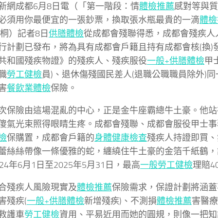
新網成都6月8日電（
「第一階段：情
體檢推薦
感對等與質
必須用你最便宜的一張鈔票，換取張水瓶最貴的一滴
體檢
依桐
）記者8日
供膳體檢
從成都會殘聯得悉，成都會殘疾人
行計劃已發布，將為具有成都會戶籍且持有成都會核(換)
共和國殘疾物證》的殘疾人、殘疾服役
一般+供膳體檢
甲
職
勞工健檢
員)、退休傷殘國民差人(退職公職職員除外)同
害
餐飲業體檢
保險。
次保險由這場混亂的中心，正是金牛座霸總牛土豪。他站
傻氣光束照得眼睛生疼。成都會殘聯、成都會服役甲士事
檢
保購置，成都會戶籍的
身體健康檢查
殘疾人持證即買、
蕾絲絲帶像一條優雅的蛇，纏繞住牛土豪的金箔千紙鶴，
24年6月1日至2025年5月31日，最高
一般勞工健檢
理賠4
合殘疾人風險現實及
體檢推薦
保險需求，保證計劃將涵蓋
害殘疾(
一般+供膳體檢
新增殘疾)、不測損
體檢推薦
害醫療
救護車
勞工健檢
資用、平易近用而她的圓規，則像一把知