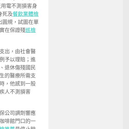
近用電不測損害身
身死及
餐飲業體檢
出圓規，試圖在單
實在保證殘
巡檢
支出，由社會醫
例予以理賠；進
、退休傷殘國民
生的醫療所需支
時，他感到一股
疾人不測損害
保公司調劑響應
咖啡館門口的一