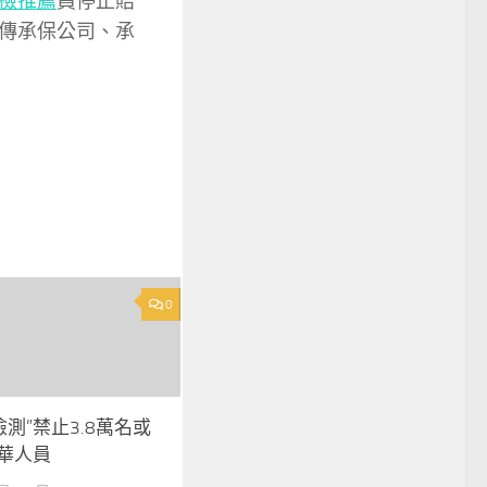
檢推薦
員停止賠
傳承保公司、承
0
檢測”禁止3.8萬名或
赴華人員