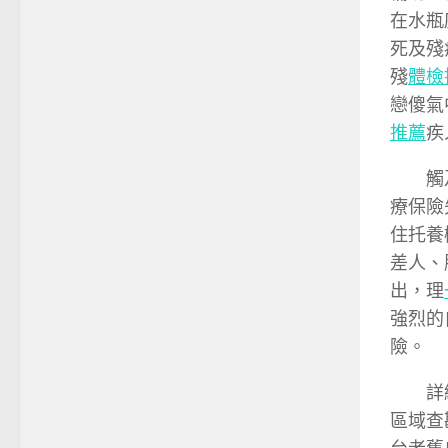
在水瓶
死及殘
殘
體檢
戀傻氣
推薦
疾
觸
療保險
住托養
差人、
出，理
強烈的
險。
詳
區域查