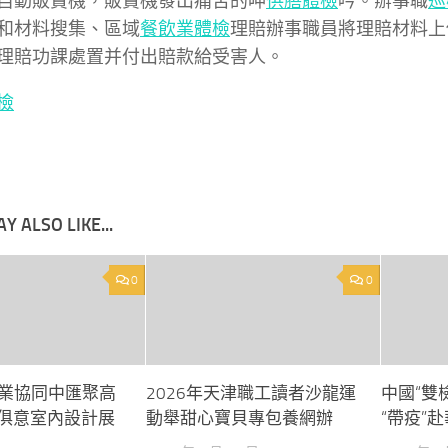
自動販賣機，販賣機發出痛苦的呻
供膳體檢
吟。辦事職
巡
和材料搜集、區域
餐飲業體檢
理賠辦事職員將理賠材料上
理賠功課處置并付出賠款給受害人。
檢
Y ALSO LIKE...
0
0
業協同中匯聚高
2026年天津職工讀者沙龍運
中國“雙
YI俱意室內設計展
動舉甜心寶貝專包養網辦
“帶疫”