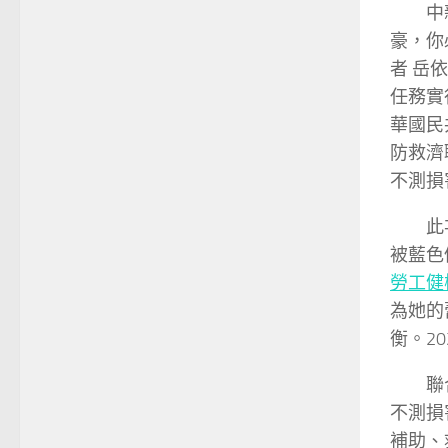
中
豪，你
者 岳
任務實
華國民
防救濟
不測損
此
被藍色
勞工健
為她的
衡。20
聯
不測損
補助、