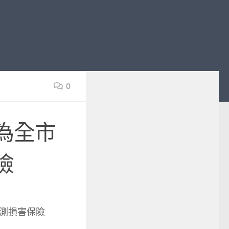
0
為全市
險
測損害保險