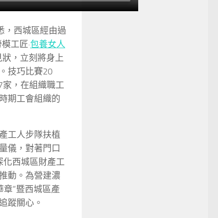
悉，西城區經由過
模工匠·
包養女人
見狀，立刻將身上
。技巧比賽20
7家，在組織職工
時期工會組織的
產工人步隊扶植
量儀，對著門口
深化西城區財產工
推動。為營建濃
華章”暨西城區產
追蹤關心。