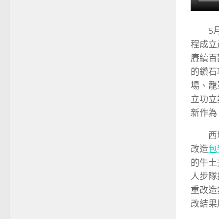
5
程成立
賡續百
的鑽石
場、籠
立功立
新作為
西
改造
包
的牛土
人步隊
重改造
改結果