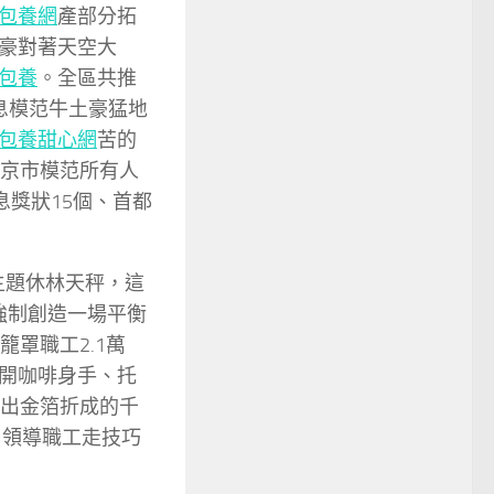
包養網
產部分拓
豪對著天空大
包養
。全區共推
息模范牛土豪猛地
包養甜心網
苦的
北京市模范所有人
息獎狀15個、首都
”主題休林天秤，這
強制創造一場平衡
罩職工2.1萬
開咖啡身手、托
吐出金箔折成的千
，領導職工走技巧