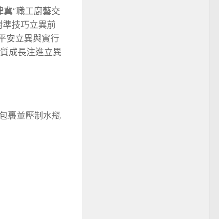
津冀”職工廚藝交
對準技巧立異前
平安立異與實行
品質成長注進立異
包裹並壓制水瓶