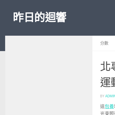
Skip to content
昨日的迴響
分數
北
運
BY
ADMI
這
包養
光束照