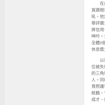
在
寬選樹
吼，他
舉評選
將信用
呻吟。
全體8
休息獎
以
位被失
的三角
人。同
育照護
紙鶴，
成才、