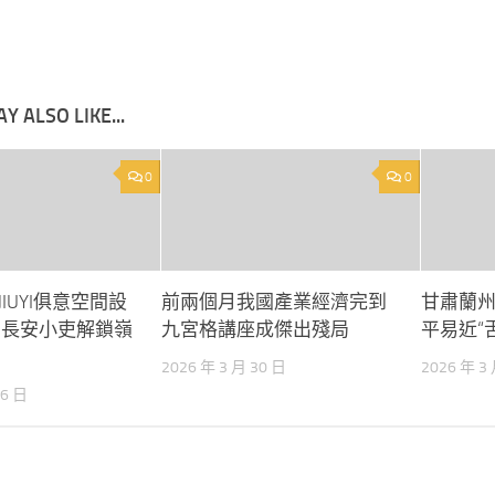
Y ALSO LIKE...
0
0
IUYI俱意空間設
前兩個月我國產業經濟完到
甘肅蘭
 長安小吏解鎖嶺
九宮格講座成傑出殘局
平易近“
2026 年 3 月 30 日
2026 年 3
26 日