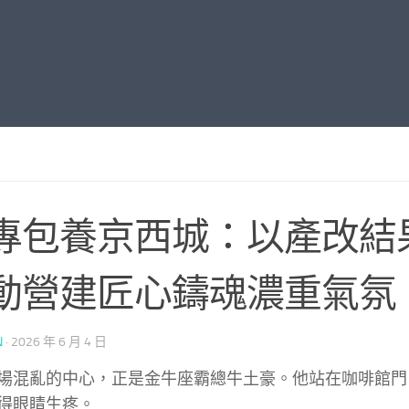
專包養京西城：以產改結
動營建匠心鑄魂濃重氣氛
N
·
2026 年 6 月 4 日
場混亂的中心，正是金牛座霸總牛土豪。他站在咖啡館門
得眼睛生疼。