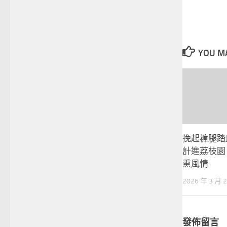
YOU MA
挽起褲腿踏J
計進荔枝園
熏風情
2026 年 3 月 
發佈留言