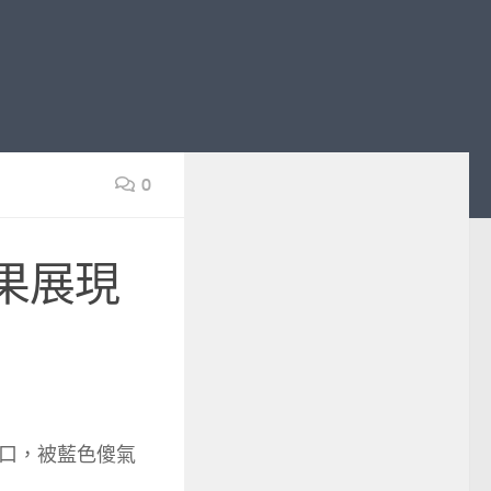
0
果展現
口，被藍色傻氣