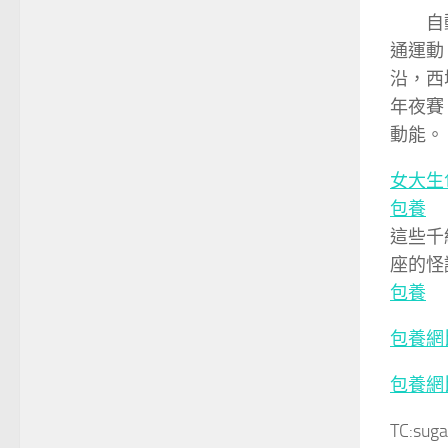
自
通運動
沿，西
年夜賽
動能。
女大生
包養
這些千
座的怪
包養
包養網
包養網
TC:sug