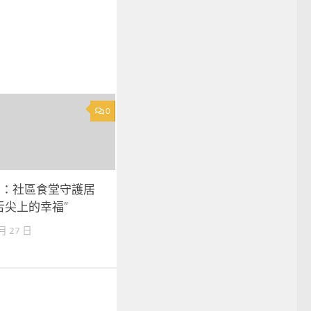
0
州：社區食堂守護居
舌尖上的幸福”
 月 27 日