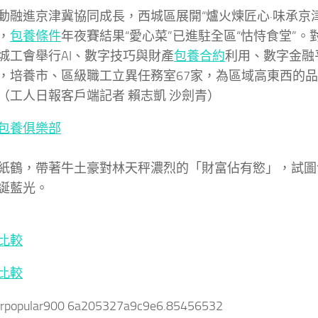
動融進京津冀協同成長，西城區展開“爐火煉匠心·味承京
，
包養條件
年夜賽結果“愛心菜”已進駐全區“怙恃食堂”。
城工會舉行AI、數字技巧與財產
包養合約
利用、數字金融
，培養市、區級職工立異任務室67家，為區域高東西的
（工人日報客戶端記者 賴志凱 沙劍青）
包養俱樂部
紙鶴，帶著牛土豪對林天秤濃烈的「財富佔有慾」，試圖
誕藍光。
比較
比較
arpopular900 6a205327a9c9e6.85456532