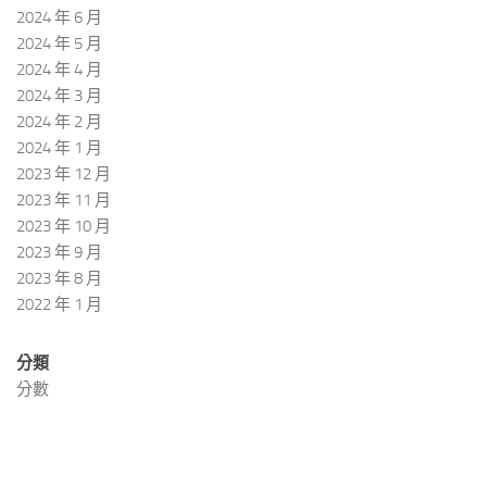
2024 年 6 月
2024 年 5 月
2024 年 4 月
2024 年 3 月
2024 年 2 月
2024 年 1 月
2023 年 12 月
2023 年 11 月
2023 年 10 月
2023 年 9 月
2023 年 8 月
2022 年 1 月
分類
分數