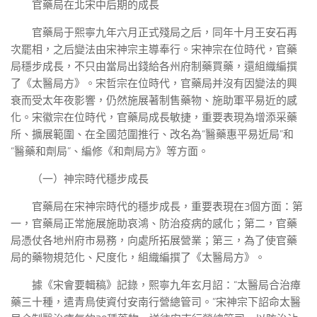
官藥局在北宋中后期的成長
官藥局于熙寧九年六月正式殘局之后，同年十月王安石再
次罷相，之后變法由宋神宗主導奉行。宋神宗在位時代，官藥
局穩步成長，不只由當局出錢給各州府制藥買藥，還組織編撰
了《太醫局方》。宋哲宗在位時代，官藥局并沒有因變法的興
衰而受太年夜影響，仍然施展著制售藥物、施助軍平易近的感
化。宋徽宗在位時代，官藥局成長敏捷，重要表現為增添采藥
所、擴展範圍、在全國范圍推行、改名為“醫藥惠平易近局”和
“醫藥和劑局”、編修《和劑局方》等方面。
（一）神宗時代穩步成長
官藥局在宋神宗時代的穩步成長，重要表現在3個方面：第
一，官藥局正常施展施助哀鴻、防治疫病的感化；第二，官藥
局憑仗各地州府市易務，向處所拓展營業；第三，為了使官藥
局的藥物規范化、尺度化，組織編撰了《太醫局方》。
據《宋會要輯稿》記錄，熙寧九年玄月詔：“太醫局合治瘴
藥三十種，遣青鳥使資付安南行營總管司。”宋神宗下詔命太醫