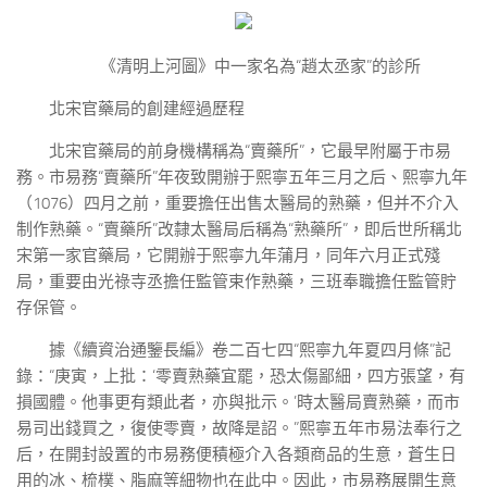
《清明上河圖》中一家名為“趙太丞家”的診所
北宋官藥局的創建經過歷程
北宋官藥局的前身機構稱為“賣藥所”，它最早附屬于市易
務。市易務“賣藥所”年夜致開辦于熙寧五年三月之后、熙寧九年
（1076）四月之前，重要擔任出售太醫局的熟藥，但并不介入
制作熟藥。“賣藥所”改隸太醫局后稱為“熟藥所”，即后世所稱北
宋第一家官藥局，它開辦于熙寧九年蒲月，同年六月正式殘
局，重要由光祿寺丞擔任監管束作熟藥，三班奉職擔任監管貯
存保管。
據《續資治通鑒長編》卷二百七四“熙寧九年夏四月條”記
錄：“庚寅，上批：‘零賣熟藥宜罷，恐太傷鄙細，四方張望，有
損國體。他事更有類此者，亦與批示。’時太醫局賣熟藥，而市
易司出錢買之，復使零賣，故降是詔。”熙寧五年市易法奉行之
后，在開封設置的市易務便積極介入各類商品的生意，蒼生日
用的冰、梳樸、脂麻等細物也在此中。因此，市易務展開生意