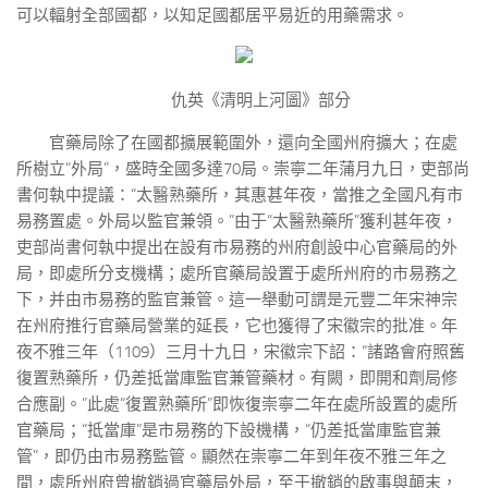
可以輻射全部國都，以知足國都居平易近的用藥需求。
仇英《清明上河圖》部分
官藥局除了在國都擴展範圍外，還向全國州府擴大；在處
所樹立“外局”，盛時全國多達70局。崇寧二年蒲月九日，吏部尚
書何執中提議：“太醫熟藥所，其惠甚年夜，當推之全國凡有市
易務置處。外局以監官兼領。”由于“太醫熟藥所”獲利甚年夜，
吏部尚書何執中提出在設有市易務的州府創設中心官藥局的外
局，即處所分支機構；處所官藥局設置于處所州府的市易務之
下，并由市易務的監官兼管。這一舉動可謂是元豐二年宋神宗
在州府推行官藥局營業的延長，它也獲得了宋徽宗的批准。年
夜不雅三年（1109）三月十九日，宋徽宗下詔：“諸路會府照舊
復置熟藥所，仍差抵當庫監官兼管藥材。有闕，即開和劑局修
合應副。”此處“復置熟藥所”即恢復崇寧二年在處所設置的處所
官藥局；“抵當庫”是市易務的下設機構，“仍差抵當庫監官兼
管”，即仍由市易務監管。顯然在崇寧二年到年夜不雅三年之
間，處所州府曾撤銷過官藥局外局，至于撤銷的啟事與顛末，