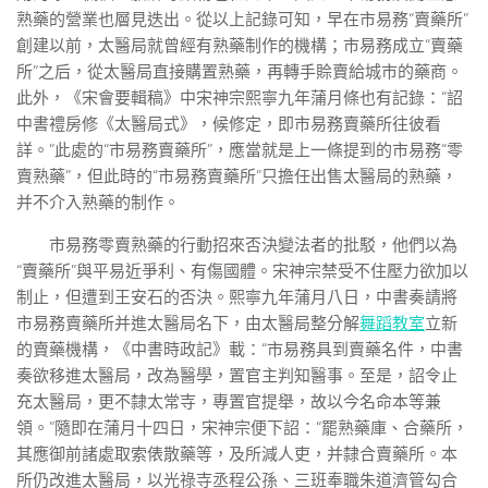
熟藥的營業也層見迭出。從以上記錄可知，早在市易務“賣藥所”
創建以前，太醫局就曾經有熟藥制作的機構；市易務成立“賣藥
所”之后，從太醫局直接購置熟藥，再轉手賒賣給城市的藥商。
此外，《宋會要輯稿》中宋神宗熙寧九年蒲月條也有記錄：“詔
中書禮房修《太醫局式》，候修定，即市易務賣藥所往彼看
詳。”此處的“市易務賣藥所”，應當就是上一條提到的市易務“零
賣熟藥”，但此時的“市易務賣藥所”只擔任出售太醫局的熟藥，
并不介入熟藥的制作。
市易務零賣熟藥的行動招來否決變法者的批駁，他們以為
“賣藥所”與平易近爭利、有傷國體。宋神宗禁受不住壓力欲加以
制止，但遭到王安石的否決。熙寧九年蒲月八日，中書奏請將
市易務賣藥所并進太醫局名下，由太醫局整分解
舞蹈教室
立新
的賣藥機構，《中書時政記》載：“市易務具到賣藥名件，中書
奏欲移進太醫局，改為醫學，置官主判知醫事。至是，詔令止
充太醫局，更不隸太常寺，專置官提舉，故以今名命本等兼
領。”隨即在蒲月十四日，宋神宗便下詔：“罷熟藥庫、合藥所，
其應御前諸處取索俵散藥等，及所減人吏，并隸合賣藥所。本
所仍改進太醫局，以光祿寺丞程公孫、三班奉職朱道濟管勾合