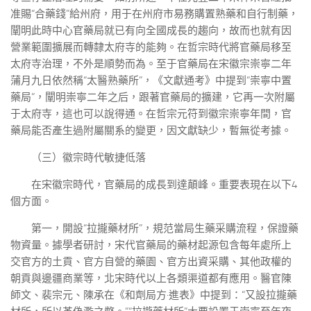
准賜“合藥錢”給州府，用于在州府市易務購置熟藥和自行制藥，
闡明此時中心官藥局就已有向全國成長的趨向，故而也就有因
營業範圍擴展而轉隸太府寺的能夠。在哲宗時代將官藥局移至
太府寺治理，不外是順勢而為。至于官藥局在宋徽宗崇寧二年
蒲月九日依然稱“太醫熟藥所”，《文獻通考》中提到“崇寧中置
藥局”，闡明崇寧二年之后，跟著官藥局的擴建，它再一次附屬
于太府寺，這也可以說得通。在哲宗元符到徽宗崇寧年間，官
藥局能否產生過附屬關系的變更，因文獻缺少，暫無從考據。
（三）徽宗時代敏捷低落
在宋徽宗時代，官藥局的成長到達顛峰。重要表現在以下4
個方面。
第一，開設“拉攏藥材所”，規范當局生藥采購流程，保證藥
物資量。據學者研討，宋代官藥局的藥材起源包含每年處所上
交官方的土貢、官方自營的藥園、官方出資采購、其他政權的
朝貢與邊疆商業等，北宋時代以上各類渠道都有應用。醫官陳
師文、裴宗元、陳承在《和劑局方·進表》中提到：“又設拉攏藥