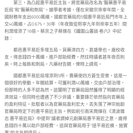
第三，為凸起惠平易近主旨，將官藥局改名為“醫藥惠平易
近局”和“醫藥和劑局”。據學者考據，僅在宋徽宗崇寧年間，全
國財務年支出6000萬緡，國都官藥局的5個惠平易近局門市年上
交40萬緡，占0.67%，30年（年夜致從熙寧九年到崇寧五年）間
利潤增添了16倍。蔡京之子蔡絛在《鐵圍山叢談·卷六》中記
錄：
都邑惠平易近多增五局，貨藥濟四方，甚盛舉也。歲校收
支，得息錢四十萬緡，進戶部助經費，然往時議者甚年夜否則
矣。時上每飭和劑局，凡藥材告闕，俾時上請焉。
國都惠平易近局增添到5所，賣藥使四方蒼生受害，這是一
個很好的舉動。年關結算，可獲利潤40萬緡，交由戶部治理，
但那時的人多不認為然。這闡明了官藥局固然獲得了明顯的經
濟效益，但同時也遭遇了不少非議，重要鋒芒依然指向官藥局
的盈利特征。批駁者以為官藥局盈利宏大，丟失落了神宗始創
官藥局時定下的惠平易近主旨。例如前引南宋周煇在《清波雜
志·惠平易近局》中提到“議者謂掉元創藥局惠平易近之意，歲得
息錢四十萬以助戶部經費”，這與官藥局用于“拯平易近瘼、施實
惠”的主旨相違反。