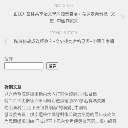
NEXT STORY
正找九宮格共享始文學的殘暴雙璧，命運走向分歧–文
史–中國作家網
PREVIOUS STORY
陶詩何故成為經典？–文史找九宮格見證–中國作家網
搜尋
搜尋
近期文章
以秀傳醫院巡檢軍稱兩天內打擊伊黎逾250個目標
特OSDER奧斯德汽車材料別產線輔助260多名寶媽失業
嶗山漁村“上山下查包養網海”的演變_中國網
發改委官員：煤炭還是中國應對復雜動力形勢的最年夜底氣
內馬爾返場訓練 但或趕不上巴台北秀傳健檢西第二場小組賽