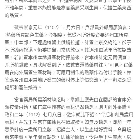
材所，所以革偽濫之弊。”“拉攏藥材所”大要設置于崇寧至年夜
不雅年間，重要本能機能是為官藥局采購生藥，保證生藥東西
的品質。
徽宗崇寧元年（1102）十月六日，戶部員外郎周彥質言：
“熟藥所買諸色生藥，今相度，乞從本所計度合要逐州軍所買
藥，申本部，下逐處樁留上供錢拉攏，計置上京交納訖，卻于
本所錢內撥還。仍委提舉司常切敦促。其逐州軍遞年所拉攏熟
藥，若計置本州本地貨藥材附押前來，合本州計定元賣價直，
并所花錢數，具狀解發到所，依數支還熟藥前往。”可見，官藥
局在向外購置生藥材時，可應用制作的熟藥作為付出手腕，并
答應各州軍用當地所發生的藥材停止等價交流，這一辦法深受
處所和蒼生接待。
當官藥局所需藥材缺乏時，準繩上應先由在國都的官庫分
類按量供給，如官庫中儲存的藥材仍然缺乏，則再向外采購。
政和二年（1112）七月八日，徽宗就此下詔：“今后和劑局歲用
藥材，并先于在京官庫據見在數取撥。如無及缺乏，即前一年
春季計度一歲所用之數，招誘主人，以生產堪好資料，令興販
前來申賣。至年關買缺乏，即據所闕數，令戶手下生產處，以