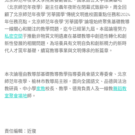
北京師范年夜學文學院黨委副書記、國家語言文字推廣基地
（北京師范年夜學）副主任聶年夜昕在閉幕式致辭中，周全回
顧了北京師范年夜學“芳華國學”傳統文明進校園重點任務和2024
年任務亮點。北京師范年夜學“芳華國學”論壇始終聚焦基礎教導
一線關心和關注的教學問題，迄今已經第九屆。本屆論壇努力
私密空間
于推動非物質文明遺產在基礎教導中創造性轉化和創
新性發展的相關問題，為培養具有文明自負和創新精力的新時
代人才筑牢基礎，續寫教導事業與文明傳承的新篇章。
本次論壇由教導部基礎教導教學指導委員會語文專委會、北京
師范年夜學、榆林市教導局主辦，面向全國語文、品德與法治
教研員、中小學
家教
校長、教學、德育負責人及一線教
舞蹈教
室
聚會場地
師。
責任編輯：近復