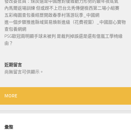
發改委官員：煤炭還是中國應對復雜動力形勢的最年夜底氣
內馬爾返場訓練 但或趕不上巴台北秀傳健檢西第二場小組賽
五彩梅園查包養經歷開啟春季村落游玩季_中國網
進一個步驟推進縣域貿易煥新進級（花費視窗）_中國甜心寶物
查包養網網
PSG歐冠兩明顯手球未被判 是裁判掉誤還是還有億嵐工學椅緣
由？
近期留言
尚無留言可供顯示。
MORE
彙整