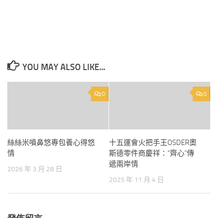
YOU MAY ALSO LIKE...
0
0
絲絲米噴鼻悠專包養心得悠
十五運會火把手王OSDER奧
情
斯德零件商慶祥：“齊心”傳
遞兩岸情
2026 年 3 月 28 日
2025 年 11 月 4 日