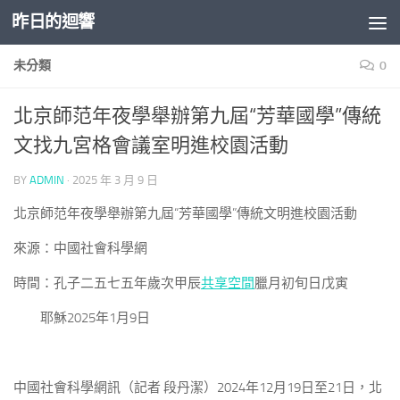
昨日的迴響
Skip to content
未分類
0
北京師范年夜學舉辦第九屆“芳華國學”傳統
文找九宮格會議室明進校園活動
BY
ADMIN
·
2025 年 3 月 9 日
北京師范年夜學舉辦第九屆“芳華國學”傳統文明進校園活動
來源：中國社會科學網
時間：孔子二五七五年歲次甲辰
共享空間
臘月初旬日戊寅
耶穌2025年1月9日
中國社會科學網訊（記者
段丹潔）
2024年12月19日至21日，北