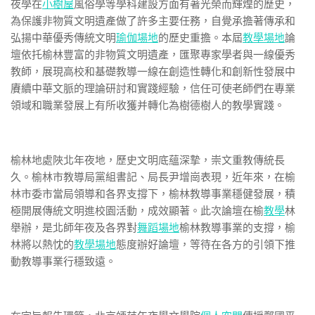
夜學在
小樹屋
風俗學等學科建設方面有著光榮而輝煌的歷史，
為保護非物質文明遺產做了許多主要任務，自覺承擔著傳承和
弘揚中華優秀傳統文明
瑜伽場地
的歷史重擔。本屆
教學場地
論
壇依托榆林豐富的非物質文明遺產，匯聚專家學者與一線優秀
教師，展現高校和基礎教導一線在創造性轉化和創新性發展中
賡續中華文脈的理論研討和實踐經驗，信任可使老師們在專業
領域和職業發展上有所收獲并轉化為樹德樹人的教學實踐。
榆林地處陜北年夜地，歷史文明底蘊深摯，崇文重教傳統長
久。榆林市教導局黨組書記、局長尹增崗表現，近年來，在榆
林市委市當局領導和各界支撐下，榆林教導事業穩健發展，積
極開展傳統文明進校園活動，成效顯著。此次論壇在榆
教學
林
舉辦，是北師年夜及各界對
舞蹈場地
榆林教導事業的支撐，榆
林將以熱忱的
教學場地
態度辦好論壇，等待在各方的引領下推
動教導事業行穩致遠。