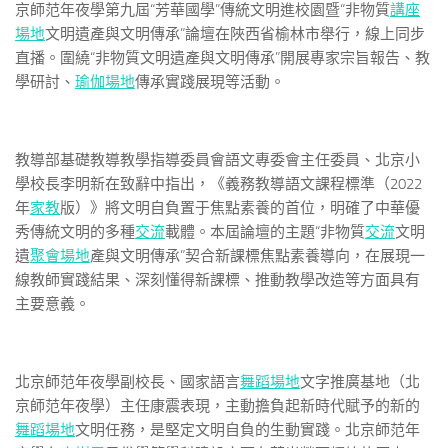
京師范年夜學第九屆“芳華國學”傳統文明進校園暨“非物質
講座
場地
文明遺產與文明傳承”論壇在陜西省榆林市舉行，線上同步
直播。圍繞“非物質文明遺產與文明傳承”開展專家宗旨報告、教
學研討、
瑜伽場地
傳承實踐展現等活動。
教導部基礎教導教學指導委員會語文專委會主任委員、北京小
學校長李明新在致辭中指出，《義務教導語文課程標準（2022
年
家教
版）》將文明自負置于焦點素養的首位，明確了中華優
秀傳統文明的多種
交流
載體。本屆論壇的主題“非物質
交流
文明
遺
聚會場地
產與文明傳承”契合新課標焦點素養導向，在展現一
線教師實踐結果、深刻懂得新課標、推動教學改造等方面具有
主要意義。
北京師范年夜學副校長、國家語言
舞蹈場地
文字推廣基地（北
京師范年夜學）主任康震表現，主動擔負起新時代賦予的新的
舞蹈場地
文明任務，是堅定文明自負的生動實踐。北京師范年