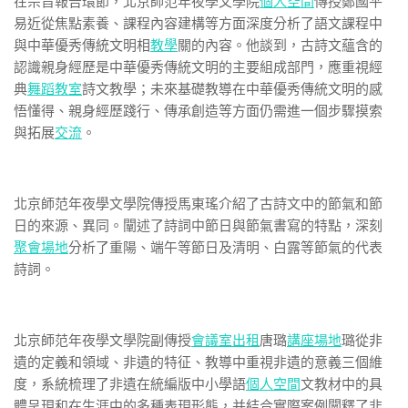
在宗旨報告環節，北京師范年夜學文學院
個人空間
傳授鄭國平
易近從焦點素養、課程內容建構等方面深度分析了語文課程中
與中華優秀傳統文明相
教學
關的內容。他談到，古詩文蘊含的
認識親身經歷是中華優秀傳統文明的主要組成部門，應重視經
典
舞蹈教室
詩文教學；未來基礎教導在中華優秀傳統文明的感
悟懂得、親身經歷踐行、傳承創造等方面仍需進一個步驟摸索
與拓展
交流
。
北京師范年夜學文學院傳授馬東瑤介紹了古詩文中的節氣和節
日的來源、異同。闡述了詩詞中節日與節氣書寫的特點，深刻
聚會場地
分析了重陽、端午等節日及清明、白露等節氣的代表
詩詞。
北京師范年夜學文學院副傳授
會議室出租
唐璐
講座場地
璐從非
遺的定義和領域、非遺的特征、教導中重視非遺的意義三個維
度，系統梳理了非遺在統編版中小學語
個人空間
文教材中的具
體呈現和在生涯中的多種表現形態，并結合實際案例闡釋了非