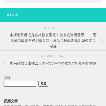
FOLLOW:
NEXT STORY
木鐸金聲傳找九宮格教室圣教，微言宏旨說儒經 ——河
北省儒學會常務副會長高士濤師長教師為北附學校家長
授課
PREVIOUS STORY
與宗璞教員來往二三事–文史–中國找九宮格聚會作家網
搜尋
搜尋
近期文章