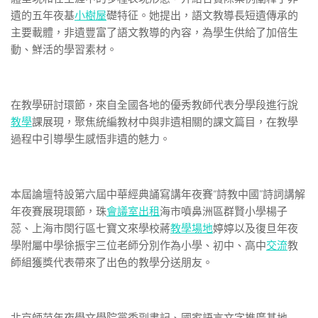
遺的五年夜基
小樹屋
礎特征。她提出，語文教導長短遺傳承的
主要載體，非遺豐富了語文教導的內容，為學生供給了加倍生
動、鮮活的學習素材。
在教學研討環節，來自全國各地的優秀教師代表分學段進行說
教學
課展現，聚焦統編教材中與非遺相關的課文篇目，在教學
過程中引導學生感悟非遺的魅力。
本屆論壇特設第六屆中華經典誦寫講年夜賽“詩教中國”詩詞講解
年夜賽展現環節，珠
會議室出租
海市噴鼻洲區群賢小學楊子
蕊、上海市閔行區七寶文來學校蔣
教學場地
婷婷以及復旦年夜
學附屬中學徐振宇三位老師分別作為小學、初中、高中
交流
教
師組獲獎代表帶來了出色的教學分送朋友。