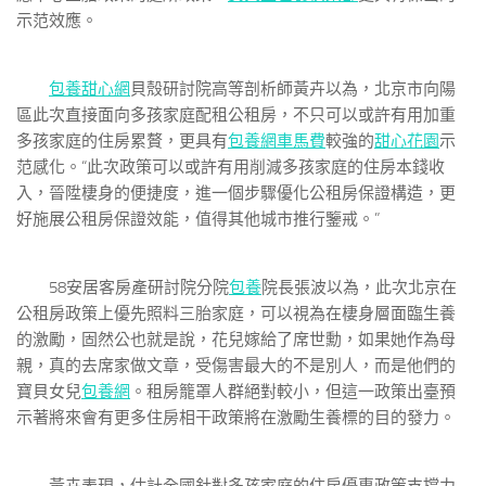
示范效應。
包養甜心網
貝殼研討院高等剖析師黃卉以為，北京市向陽
區此次直接面向多孩家庭配租公租房，不只可以或許有用加重
多孩家庭的住房累贅，更具有
包養網車馬費
較強的
甜心花園
示
范感化。“此次政策可以或許有用削減多孩家庭的住房本錢收
入，晉陞棲身的便捷度，進一個步驟優化公租房保證構造，更
好施展公租房保證效能，值得其他城市推行鑒戒。”
58安居客房產研討院分院
包養
院長張波以為，此次北京在
公租房政策上優先照料三胎家庭，可以視為在棲身層面臨生養
的激勵，固然公也就是說，花兒嫁給了席世勳，如果她作為母
親，真的去席家做文章，受傷害最大的不是別人，而是他們的
寶貝女兒
包養網
。租房籠罩人群絕對較小，但這一政策出臺預
示著將來會有更多住房相干政策將在激勵生養標的目的發力。