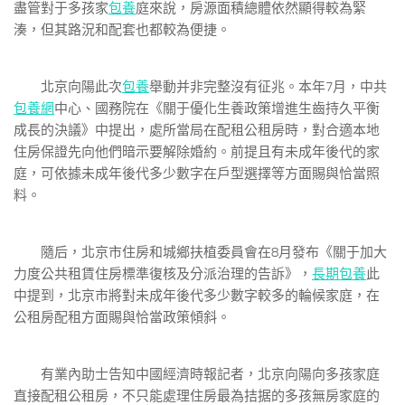
盡管對于多孩家
包養
庭來說，房源面積總體依然顯得較為緊
湊，但其路況和配套也都較為便捷。
北京向陽此次
包養
舉動并非完整沒有征兆。本年7月，中共
包養網
中心、國務院在《關于優化生養政策增進生齒持久平衡
成長的決議》中提出，處所當局在配租公租房時，對合適本地
住房保證先向他們暗示要解除婚約。前提且有未成年後代的家
庭，可依據未成年後代多少數字在戶型選擇等方面賜與恰當照
料。
隨后，北京市住房和城鄉扶植委員會在8月發布《關于加大
力度公共租賃住房標準復核及分派治理的告訴》，
長期包養
此
中提到，北京市將對未成年後代多少數字較多的輪候家庭，在
公租房配租方面賜與恰當政策傾斜。
有業內助士告知中國經濟時報記者，北京向陽向多孩家庭
直接配租公租房，不只能處理住房最為拮据的多孩無房家庭的