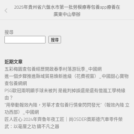
2025年貴州省六盤水市第一批勞模療專包養app療養在
廣東中山舉辦
搜尋
搜尋
近期文章
五彩梅園查包養經歷開啟春季村落游玩季_中國網
進一個步驟推進縣域貿易煥新進級（花費視窗）_中國甜心寶物
查包養網網
PSG歐冠兩明顯手球未被判 是裁判掉誤還是還有億嵐工學椅緣
由？
“用舉動報效內陸，芳華才查包養行情會閃閃發光”（報效內陸 立
功西部）_中國網
匠人匠心·2024年齊魯年夜工匠｜尚OSDER奧斯德汽車零件榮
武：以毫厘之功 鑄不凡之器