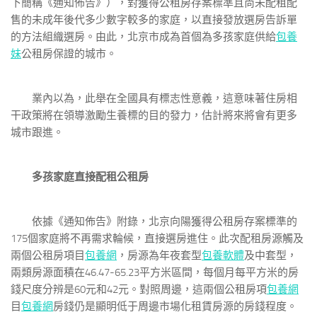
下簡稱《通知佈告》），對獲得公租房存案標準且尚未配租配
售的未成年後代多少數字較多的家庭，以直接發放選房告訴單
的方法組織選房。由此，北京市成為首個為多孩家庭供給
包養
妹
公租房保證的城市。
業內以為，此舉在全國具有標志性意義，這意味著住房相
干政策將在領導激勵生養標的目的發力，估計將來將會有更多
城市跟進。
多孩家庭直接配租公租房
依據《通知佈告》附錄，北京向陽獲得公租房存案標準的
175個家庭將不再需求輪候，直接選房進住。此次配租房源觸及
兩個公租房項目
包養網
，房源為年夜套型
包養軟體
及中套型，
兩類房源面積在46.47-65.23平方米區間，每個月每平方米的房
錢尺度分辨是60元和42元。對照周邊，這兩個公租房項
包養網
目
包養網
房錢仍是顯明低于周邊市場化租賃房源的房錢程度。