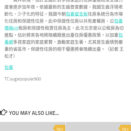
黃卉表現，估計全國針對多孩家庭的住房優惠政策支撐力
度會逐步加年夜。依據最新的生齒普查數據，我國生齒浮現老
齡化、少子化的特征，我國今朝
包養留言板
住房系統分為市場
化住房和保證性住房，此中保證性住房以共有產權房、公
包養
價格ptt
租房和保證性租賃住房為主，此次北京是以公租房為切
進點，估計將來各地將陸續跟進出臺住房優惠政策，以加重
包
養網
多孩家庭的家庭累贅，激勵家庭生養，尤其是生齒情勢嚴
重的省區市，保證性住房的相干優惠將會陸續出臺。（記者 王
松才）
包養
TC:sugarpopular900
YOU MAY ALSO LIKE...
0
0