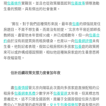
現
包養條件
實艱苦，並且也從政策層面起到
包養故事
領導激勵
生養的預期，具有傑出的社會後果。
“實在，對于我們這種情形來說，最年夜
包養
的煩惱就是住
房題目，不是不想生養，而是沒有前提。”北京市平易近郭師長
教師說，盡管他本年曾經30歲，并已成婚數年，但一向
包養合
約
由於沒有前提買房而租房棲身，也是以一向
包養網評價
未有
生養。他對記者表現，假如公租房照料多孩家
包養
庭的政策將
來可以或許構成穩固預期，相似他這種無房家庭的生養意愿將
年夜幅晉陞。
估計后續政策支撐力度會加年夜
盡
包養情婦
管北京向陽區此次面向多孩家庭直接配租的公
租房多
包養網車馬費
少數字并不
包養管道
太年夜，但其標志性
意義宏大，這不只是全國首例，是屬于全國首個從住房方面呼
應中心三胎政策的處所政策，
女大生包養俱樂部
更具有傑出的