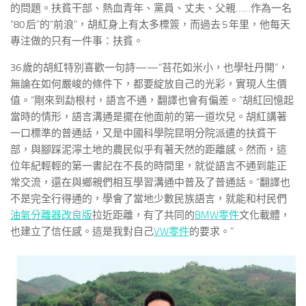
的問題。扶貧干部、熱血青年、黨員、丈夫、父親……作為一名
“80 后”的“前浪”，胡紅身上有太多標簽，而過去 5 年里，他每天
專注做的只有一件事：扶貧。
36 歲的胡紅特別喜歡一句詩——“苔花如米小，也學牡丹開”，
無論在如何嚴峻的條件下，都要綻放自己的光彩，實現人生價
值。“剛來到勐根村，語言不通，翻譯也會有偏差。”胡紅回憶起
當時的情形，語言溝通是擺在他面前的第一道坎兒。胡紅講著
一口標準的普通話，又是中國科學院昆明分院派遣的扶貧干
部，與腳踩泥濘土地的農民似乎有著天然的距離感。然而，這
位年紀輕輕的第一書記在不長的時間里，就從語言不通到能正
常交流，還在與鄉親們相互學習溝通中普及了普通話。“翻譯也
不是完全行得通的，學會了當地少數民族語言，就能和村民們
油氣分離器改良版
拉近距離，有了共同的
BMW零件
文化載體，
也建立了信任感。這是我對自己
VW零件
的要求。”