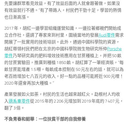
先要讓群眾看見效益，有了效益后面的人就會跟著做，如果沒
有效益就行不通。”有了帶路人，村民們干勁十足，學習的熱情
也日漸高漲。
2017 年，胡紅一邊學習組織運營知識，一邊拉著鄉親們開始成
立合作社，還請了專家來到村里，圍繞當地的發展
Audi零件
需求
開展了一批實用的技術培訓。此外，通過中國科學院的資源，
胡紅帶領村民們把在北京的中國科學院微生物研究所仲
Porsche
零件
乃琴研究員的肥料增效技術應用在甘蔗種植上，并把 50 畝
的甘蔗實驗田，推廣到種植 1 850 畝。胡紅算了一筆經濟賬，“每
畝甘蔗能增產 1.5 噸，每畝成本控制在 50 元左右的話，就可以為
老百姓增加七八百元的收入，好一點的品種可能將近 900 元哩！
2020 年還會再加大種植。”
產業發展如火如荼，村民的生活也越來越紅火。勐根村人均收
入
德系車零件
從 2015 年的 2 206 元增加到 2019 年底的 7 407 元，
翻了 3 倍。
不負青春和韶華：一位扶貧干部的自我修養