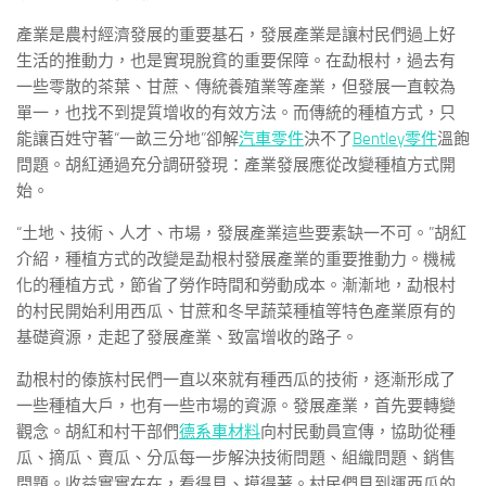
產業是農村經濟發展的重要基石，發展產業是讓村民們過上好
生活的推動力，也是實現脫貧的重要保障。在勐根村，過去有
一些零散的茶葉、甘蔗、傳統養殖業等產業，但發展一直較為
單一，也找不到提質增收的有效方法。而傳統的種植方式，只
能讓百姓守著“一畝三分地”卻解
汽車零件
決不了
Bentley零件
溫飽
問題。胡紅通過充分調研發現：產業發展應從改變種植方式開
始。
“土地、技術、人才、市場，發展產業這些要素缺一不可。”胡紅
介紹，種植方式的改變是勐根村發展產業的重要推動力。機械
化的種植方式，節省了勞作時間和勞動成本。漸漸地，勐根村
的村民開始利用西瓜、甘蔗和冬早蔬菜種植等特色產業原有的
基礎資源，走起了發展產業、致富增收的路子。
勐根村的傣族村民們一直以來就有種西瓜的技術，逐漸形成了
一些種植大戶，也有一些市場的資源。發展產業，首先要轉變
觀念。胡紅和村干部們
德系車材料
向村民動員宣傳，協助從種
瓜、摘瓜、賣瓜、分瓜每一步解決技術問題、組織問題、銷售
問題。收益實實在在，看得見、摸得著。村民們見到運西瓜的