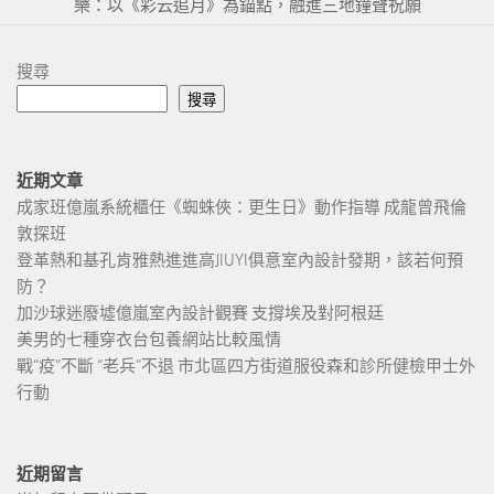
樂：以《彩云追月》為錨點，融進三地鐘聲祝願
搜尋
搜尋
近期文章
成家班億嵐系統櫃任《蜘蛛俠：更生日》動作指導 成龍曾飛倫
敦探班
登革熱和基孔肯雅熱進進高JIUYI俱意室內設計發期，該若何預
防？
加沙球迷廢墟億嵐室內設計觀賽 支撐埃及對阿根廷
美男的七種穿衣台包養網站比較風情
戰“疫”不斷 “老兵”不退 市北區四方街道服役森和診所健檢甲士外
行動
近期留言