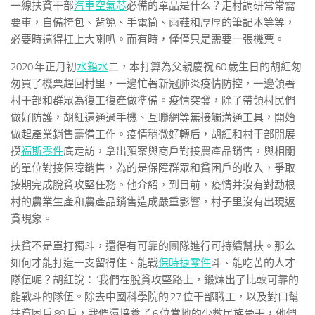
一線扶貧干部
汽車空氣芯
必備的單品是什么？走村調研常常需
要車，自備挎包、背篼、手電筒、雨鞋和厚厚的筆記本等等，
必要時還得扛上大喇叭。而有時，僅僅只是需要一張機票。
2020 年正月初
水箱水
二，本打算為父親慶祝 60 歲生日的胡紅匆
匆買了機票趕回村里，一邊忙著新冠肺炎疫情防控，一邊領著
村干部和群眾為復工復產做準備。疫情突發，除了帶領村民們
做好防護，胡紅還通過手機、互聯網等無接觸溝通工具，開始
做起產業銷售籌備工作。疫情稍微好轉后，胡紅和村干部開展
摸
福斯零件
底走訪，拿出預案與商戶對接農產品銷售，與相關
的單位對接保障銷售，為的是保障群眾和貧困戶的收入，爭取
按期完成脫貧攻堅任務。他介紹，到目前，疫情并沒有對勐根
村的農業生產和農產品銷售造成嚴重影響，村子里沒有出現返
貧現象。
扶貧不是單打獨斗，還得有可靠的團隊進行可持續幫扶。那么
如何才能打造一支留得住、能戰
保時捷零件
斗、能吃苦的人才
隊伍呢？胡紅說：“我們在脫貧攻堅路上，鍛煉出了比較可靠的
能戰斗的隊伍。除去中國科學院的 27 位干部職工，以及對口幫
扶貧困戶 89 戶，我們還培養了 6 位當地的少數民族骨干，他們