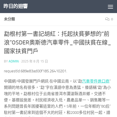
昨日的迴響
Skip to content
未分類
0
勐根村第一書記胡紅：托起扶貧夢想的“前
浪”OSDER奧斯德汽車零件_中國扶貧在線_
國家扶貧門戶
BY
ADMIN
·
2025 年 8 月 15 日
requestId:689e83ad00f185.26410201.
中國網/中國發展門戶網訊 在中國云南，以“勐
汽車零件進口商
”
開頭的地名有很多，“勐”字在漢語中意為勇猛，傣語稱“勐”為小
塊的平地。勐根村位于云南省普洱市瀾滄縣酒井鄉，交通不
便，基礎設施差，村民經濟收入低，農產品單一、銷售難等一
系列問題曾長年困擾著這里的人們。5年前，一位年輕的“80后”
駐村第一書記來到這個不大的村莊，和2000多位村民一起，譜