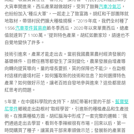
大貨車開進來，西瓜產業越做越好，受到了鼓舞
汽車冷氣芯
，
也紛紛加入“種瓜大軍”，一起走上了致富路。胡紅和干部團隊就
地取材，帶領村民們擴大種植規模，“2019 年底，我們全村種了
1 556
汽車零件貿易商
畝冬季西瓜，2020 年以來單賣西瓜，總產
值就達到了 1 100 萬。”提到特色產業，胡紅如數家珍，語速也不
自覺地變快了許多。
技術引進來，產業才能走出去。當前我國農業農村經濟發展的
基礎條件、目標任務等都發生了深刻變化，農業發展由增產導
向轉向提質導向。量的增長要抓，質的保障也不能少。在勐根
村這樣的邊境村莊，如何獲取新的技術和信息？如何選擇特色
產業？如何做好示范，讓老百姓自發地參與進來？這些都是胡
紅思考的問題。
5 年里，在中國科學院的支持下，胡紅帶著村里的干部、
藍寶堅
尼零件
鄉親走出勐根村“取經學習”，引進新的種植產品和生產技
術。在推廣種植方面，胡紅腦海中形成了一套完整的邏輯：“我
們通過走出去學習，看到冬季辣椒很有市場，回來以后，第一
時間購買了種子，讓黨員干部來牽頭做示范；發展新的產業首