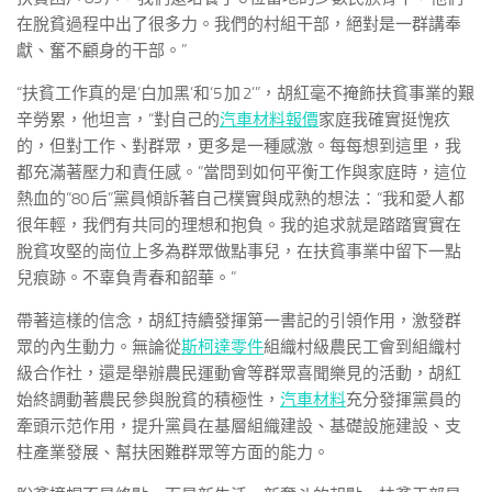
在脫貧過程中出了很多力。我們的村組干部，絕對是一群講奉
獻、奮不顧身的干部。”
“扶貧工作真的是‘白加黑’和‘5 加 2’”，胡紅毫不掩飾扶貧事業的艱
辛勞累，他坦言，“對自己的
汽車材料報價
家庭我確實挺愧疚
的，但對工作、對群眾，更多是一種感激。每每想到這里，我
都充滿著壓力和責任感。”當問到如何平衡工作與家庭時，這位
熱血的“80 后”黨員傾訴著自己樸實與成熟的想法：“我和愛人都
很年輕，我們有共同的理想和抱負。我的追求就是踏踏實實在
脫貧攻堅的崗位上多為群眾做點事兒，在扶貧事業中留下一點
兒痕跡。不辜負青春和韶華。”
帶著這樣的信念，胡紅持續發揮第一書記的引領作用，激發群
眾的內生動力。無論從
斯柯達零件
組織村級農民工會到組織村
級合作社，還是舉辦農民運動會等群眾喜聞樂見的活動，胡紅
始終調動著農民參與脫貧的積極性，
汽車材料
充分發揮黨員的
牽頭示范作用，提升黨員在基層組織建設、基礎設施建設、支
柱產業發展、幫扶困難群眾等方面的能力。