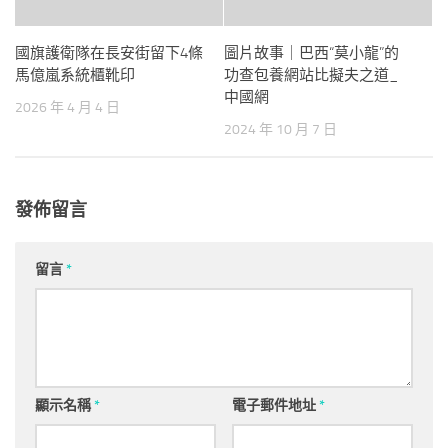
國旗護衛隊在長安街留下4條
圖片故事｜巴西“莫小龍”的
馬億嵐系統櫃靴印
功查包養網站比擬夫之道_
中國網
2026 年 4 月 4 日
2024 年 10 月 7 日
發佈留言
留言
*
顯示名稱
*
電子郵件地址
*