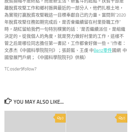
脫貧摘帽不是終點，而是新生活、新奮斗的起點。扶貧干部是
離脫貧攻堅工作和鄉村振興最近的一部分人，他們扎根土地，
為實現打贏脫貧攻堅戰這一目標奉獻自己的力量。當問到“2020
年脫貧攻堅任務如期完成后，是否會繼續留在村里掛職工作”
時，胡紅留給我們一句特別樸實的話：“是否繼續派任，是組織
決定的。從我個人的角度，就是努力做好村里的工作，這樣不
管之后是哪位同志擔任第一書記，工作都會好做一些。”(作者：
文彥杰《中國科學院院刊》；張蔚藍、王虔 中
Benz零件
國網 ·中
國發展門戶網；《中國科學院院刊》供稿）
TC:osder9follow7
YOU MAY ALSO LIKE...
0
0