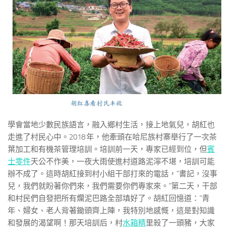
學會當地少數民族語言，融入鄉村生活，接上地氣兒，胡紅也
走進了村民心中。2018 年，他牽頭在哈尼族村寨舉行了一次茶
葉加工和有機茶管理培訓。培訓前一天，專家已經到位，但
賓
士零件
天公不作美，一夜大雨使進村道路泥濘不堪，培訓可能
辦不成了。這時胡紅接到村小組干部打來的電話，“書記，沒事
兒，我們就盼著你們來，我們需要你們專家來。”第二天，干部
和村民們自發把所有爛泥巴路全部填好了。胡紅回憶道：“青
年、婦女、老人背著鋤頭齊上陣，我特別地感慨，這是對知識
和發展的渴望啊！那天培訓后，村
水箱精
里殺了一頭豬，大家