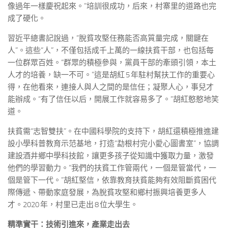
像過年一樣慶祝起來。”培訓很成功，后來，村寨里的道路也完
成了硬化。
習近平總書記說過，“脫貧攻堅任務能否高質量完成，關鍵在
人”。這些“人”，不僅包括成千上萬的一線扶貧干部，也包括每
一位群眾百姓。“群眾的積極參與，黨員干部的牽頭引領，本土
人才的培養，缺一不可。”這是胡紅 5 年駐村幫扶工作的重要心
得，在他看來，連接人與人之間的是信任；凝聚人心，事兒才
能辦成。“有了信任以后，開展工作就容易多了。”胡紅憨憨地笑
道。
扶貧需“志智雙扶”。在中國科學院的支持下，胡紅還積極推進建
設小學科普教育示范基地，打造“勐根村完小愛心圖書室”，協調
建設酒井鄉中學科技館，讓更多孩子從知識中獲取力量，激發
他們的學習動力。“我們的扶貧工作管兩代，一個是管當代，一
個是管下一代。”胡紅堅信，依靠教育扶貧能夠有效阻斷貧困代
際傳遞、帶動家庭發展，為脫貧攻堅和鄉村振興培養更多人
才。2020 年，村里已走出 8 位大學生。
精準實干：技術引進來，產業走出去