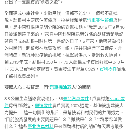
寫出了一支脫貧的“勇者之歌”。
全面建成小康社會，少數民族一個都不能少，一個都不能掉
隊。勐根村主要居住著傣族、拉祜族和哈尼
汽車零件報價
族村
民，是中國科學院昆明分院的結對幫扶點。“我是 2015 年 9 月16
日被派到這里來的。”來自中國科學院昆明分院的胡紅清楚地記
著自己成為勐根村駐村第一書記的日子。5 年來，他帶著勐根村
的村民們一起奮戰在脫貧攻堅一線，還共同經歷了口蹄疫、非
洲豬瘟、新冠肺炎疫情的挑戰，抗擊過洪水、當過救火隊員。
到 2019 年底，勐根村 353 戶 1 479 人建檔立卡貧困群眾中 343 戶
1 452 人已實現穩定脫貧，貧困發生率降至 0.92%，
賓利零件
實現
了整村脫貧出列。
凝聚人心：扶貧是一門“
汽車機油芯
人”的學問
8.3 公里生產道路實現硬化、36
臺北汽車零件
1 戶農村危
Skoda零
件
房得到改造、
奧迪零件
農戶實現 100% 通電、基礎設施建設大
力提升……這一切變化的背后，是幫扶者和村民們的共同努力。
“目前脫貧發展的主要問題是什么？難點是什么？”“群眾希望做
什么？”這些
臺北汽車材料
是來到勐根村后的胡紅每天思考最多