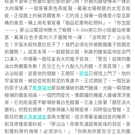
結要不要帶上他最珍愛的那把銀勺時，外面的牆壁傳來一聲巨
大的撞擊。一個穿著黑色燕尾服、戴著太陽眼鏡的太空吉娃
娃，正從牆上的破洞鑽進來。它的背上揹著一個像是小型瓦斯
桶的東西，桶上用毛筆寫著「極品紅棗枸杞燃料」。「你怎麼
——」廖沾沾驚訝地瞪大了眼睛。K-999用它的小短腿站得筆
直，戴著白色手套的爪子優雅地一揮：「沒時間了，沾沾先
生！宇宙水餃快要拉肚子了！我們必須在你被醋酸離子炮鎖定
前離開！」話音未落，一股極致尖銳、刺鼻的酸氣猛地從店門
口灌入，伴隨著一個狂妄自大的電子音效：「警告！這裡的醬
油比例嚴重失衡！百分之九十九點九九的醋，才是真理！」廖
沾沾知道，這是他的宿敵，王醋狂，
時租
已經找上門了。他的
宇宙冒險，被迫從他對蒜泥的焦慮中，正式開始了。一個狂妄
的影子佔滿了
教學場地
那扇被撞破的牆門邊緣，光線一瞬間被
極端的酸氣扭曲。一個閃閃發光、像醋罐的機器人緩緩漂浮進
來，它的底座還不斷噴射著白色醋霧。它身上掛著「醋狂派大
勝利」的霓虹燈牌，閃爍得讓人眼睛發疼，同時發出警報。王
醋狂的聲
共享會議室
音再次響起，這次帶著金屬回音的嘲弄，
刺耳得像是磨砂紙。「廖沾沾！你那充滿腐敗氣味的蒜泥，是
對醬料學的侮辱！必須淨化！」「你將為你那百分之五的醬