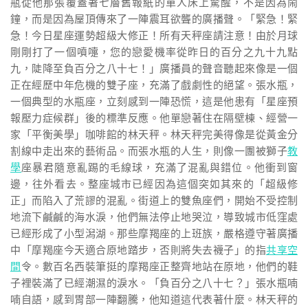
瓶從他那張覆蓋著七層舊報紙的單人床上驚醒，不是因為鬧
鐘，而是因為屋頂傳來了一陣震耳欲聾的廣播聲。「緊急！緊
急！今日星座運勢超級大修正！所有天秤座請注意！由於月球
剛剛打了一個噴嚏，您的戀愛機率從昨日的百分之九十九點
九，陡降至負百分之八十七！」廣播員的聲音聽起來像是一個
正在經歷中年危機的雙子座，充滿了戲劇性的絕望。張水瓶，
一個典型的水瓶座，立刻感到一陣恐慌，這是他患有「星座預
報壓力症候群」後的標準反應。他單戀著住在隔壁棟、經營一
家「平衡美學」咖啡館的林天秤。林天秤完美得像是從黃金分
割線中走出來的藝術品。而張水瓶的人生，則像一團被獅子
教
學
座暴君隨意亂踢的毛線球，充滿了混亂與錯位。他衝到窗
邊，往外看去。整座城市已經因為這個突如其來的「超級修
正」而陷入了荒謬的混亂。街道上的雙魚座們，開始不受控制
地流下鹹鹹的海水淚，他們無法停止地哭泣，導致城市低窪處
已經形成了小型潟湖。那些摩羯座的上班族，嚴格遵守著廣播
中「摩羯座今天適合原地踏步，否則將失去襪子」的指
共享空
間
令。數百名西裝筆挺的摩羯座正整齊地站在原地，他們的鞋
子裡裝滿了已經潮濕的淚水。「負百分之八十七？」張水瓶喃
喃自語，感到胃部一陣翻騰，他知道這代表著什麼。林天秤的