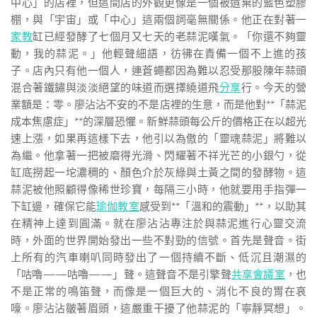
中心」的店裡，但這間店的外觀更像是一個被遺棄的藍色塑膠
棚，與「宇宙」或「中心」這兩個詞毫無關係。他正在對著一
家教
缸已經發酵了七個月又七天的老蒜泥嘆氣。「你還不夠靈
動，我的蒜泥。」他輕聲細語，彷彿在責備一個不上進的孩
子。店內只有他一個人，連蒼蠅都因為難以忍受那股陳年蒜頭
混合著鐵鏽與淡淡絕望的味道而選擇繞道飛
分享
行。今天的營
業額是：零。廖沾沾不安的不是店裡的生意，而是他對**「蒜泥
成本焦慮症」**的深層恐懼。新鮮蒜頭每公斤的價格正在以超光
速上漲，如果再這樣下去，他引以為傲的「靈魂蒜泥」將難以
為繼。他拿著一把被磨得光滑、閃耀著不祥光芒的小銀勺，從
缸底撈起一坨濃稠的、顏色介於灰綠與土黃之間的發酵物。這
蒜泥被他照顧得像稀世珍寶，每隔三小時，他就要用手指彈一
下缸邊，確保它能
瑜伽教室
感受到**「溫和的震動」**，以助其
在精神上達到圓滿。就在廖沾沾專注於與蒜泥進行心靈交流
時，外面的世界開始發出一些不對勁的信號。首先是聲音。街
上所有的汽車喇叭同時發出了一個持續不斷、低沉且潮濕的
「咕嚕——咕嚕——」聲。這聲音不是引擎聲
共享會議室
，也
不是正常的鳴笛聲，而像是一個巨大的、消化不良的胃在哀
嚎。廖沾沾皺著眉頭，這嚴重干擾了他蒜泥的「寧靜冥想」。