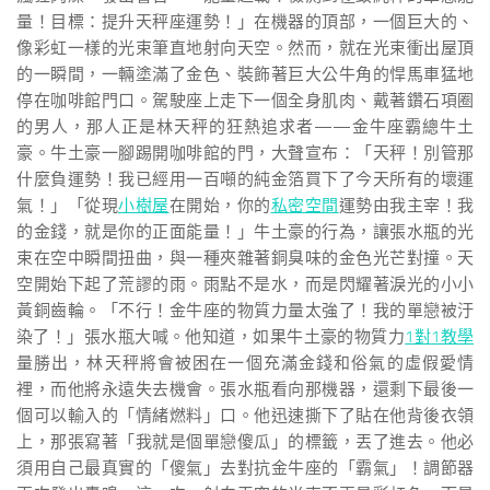
量！目標：提升天秤座運勢！」在機器的頂部，一個巨大的、
像彩虹一樣的光束筆直地射向天空。然而，就在光束衝出屋頂
的一瞬間，一輛塗滿了金色、裝飾著巨大公牛角的悍馬車猛地
停在咖啡館門口。駕駛座上走下一個全身肌肉、戴著鑽石項圈
的男人，那人正是林天秤的狂熱追求者——金牛座霸總牛土
豪。牛土豪一腳踢開咖啡館的門，大聲宣布：「天秤！別管那
什麼負運勢！我已經用一百噸的純金箔買下了今天所有的壞運
氣！」「從現
小樹屋
在開始，你的
私密空間
運勢由我主宰！我
的金錢，就是你的正面能量！」牛土豪的行為，讓張水瓶的光
束在空中瞬間扭曲，與一種夾雜著銅臭味的金色光芒對撞。天
空開始下起了荒謬的雨。雨點不是水，而是閃耀著淚光的小小
黃銅齒輪。「不行！金牛座的物質力量太強了！我的單戀被汙
染了！」張水瓶大喊。他知道，如果牛土豪的物質力
1對1教學
量勝出，林天秤將會被困在一個充滿金錢和俗氣的虛假愛情
裡，而他將永遠失去機會。張水瓶看向那機器，還剩下最後一
個可以輸入的「情緒燃料」口。他迅速撕下了貼在他背後衣領
上，那張寫著「我就是個單戀傻瓜」的標籤，丟了進去。他必
須用自己最真實的「傻氣」去對抗金牛座的「霸氣」！調節器