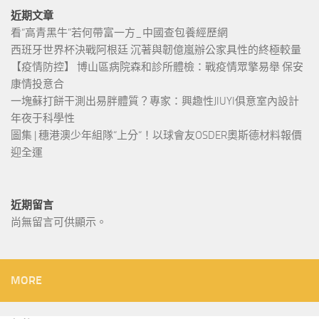
近期文章
看“高青黑牛”若何帶富一方_中國查包養經歷網
西班牙世界杯決戰阿根廷 沉著與韌億嵐辦公家具性的終極較量
【疫情防控】 博山區病院森和診所體檢：戰疫情眾擎易舉 保安
康情投意合
一塊蘇打餅干測出易胖體質？專家：興趣性JIUYI俱意室內設計
年夜于科學性
圖集 | 穗港澳少年組隊“上分“！以球會友OSDER奧斯德材料報價
迎全運
近期留言
尚無留言可供顯示。
MORE