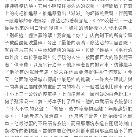
娃娃特務抗議。它用小嘴咬住廖沾沾的衣領，同時開啟了它背
上的枸杞推進器。推進器發出「滋滋」的輕微煎煮聲，伴隨著
一股濃郁的蔘味爆發。廖沾沾抱著蒜泥缸、K-999咬著他，一起
從撞出來的洞口衝向後院。王醋狂的醋罐機器人發出尖叫：
「別想逃！醬油黨餘孽！我會追上你！」店內剩下的所有空盤
子被醋酸氣波震碎，發出了最後的哀鳴。廖沾沾的宇宙冒險，
就在這片蒜泥、中藥和醋酸的混亂中，拉開了帷幕。《平行泊
車維度：車位爭奪戰》何手殘的人生，被兩個巨大的陰影籠罩
著：停車費，以及平行泊車。他那輛老舊的掀背車，彷彿繼承
了他所有的駕駛焦慮，從未在他需要時提供過任何幫助。今
天，他面臨的是城市傳說中最恐怖的挑戰，一條夾在理髮店與
一間專賣金屬雕像的畫廊之間的窄巷。一個看起來比他車子尺
寸小上三十公分的停車格，上面還灑著一層可疑的白色粉末。
何手殘深吸一口氣。將車子打了倒檔。他的車載語音系統發出
了令人不快的女聲：「警告，後方障礙物距離：無限趨近於
零。」「請考慮放棄治療。」他忽略了警告，開始緩慢地倒
車。他最討厭的不是語音系統，而是那兩塊永遠在關鍵時刻自
動收折的後視鏡。當他需要它們來判斷車體與那座價值不菲的