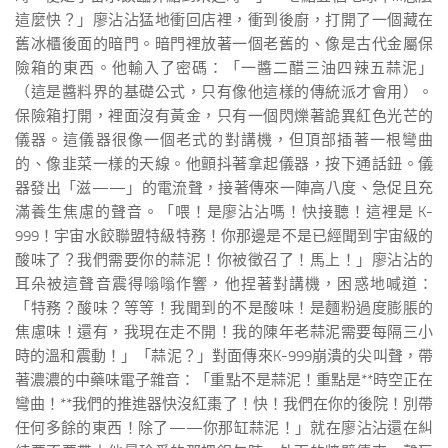
這麼快？」廖沾沾猛地衝回店裡，衝到後廚，打開了一個藏在
舊冰櫃後面的暗門。暗門裡放著一個老舊的、像是古代金屬保
險箱的東西。他輸入了密碼：「一醬二醋三油四辣五蒜泥」
（這是醬料界的基礎公式，只有像他這樣的傳統派才會用）。
保險箱打開，裡面沒有黃金，只有一個閃爍著詭異紅色光芒的
儀器。這儀器很像一個老式的對講機，但頂部插著一根彎曲
的、像韭菜一樣的天線。他顫抖著拿起儀器，按下通話鈕。儀
器發出「滋——」的電流聲，接著傳來一陣高八度、急促且充
滿養生焦慮的聲音。「喂！是廖沾沾嗎！快接聽！這裡是 K-
999！宇宙水餃聯盟特級特務！你那邊是不是已經聞到宇宙級的
酸味了？我們需要你的蒜泥！你被徵召了！馬上！」廖沾沾的
耳朵被這聲音震得嗡嗡作響，他捏著對講機，困惑地喊道：
「特務？酸味？等等！我聞到的不是酸味！是麵粉過度膨脹的
焦慮味！還有，我現在走不開！我的陳年老蒜泥需要每隔三小
時的溫和震動！」「蒜泥？」對面傳來K-999崩潰的尖叫聲，帶
著濃濃的中藥味電子雜音：「重點不是蒜泥！重點是**時空正在
彎曲！**我們的推進器快沒紅棗了！快！我們在你的後院！別帶
任何多餘的東西！除了——你那缸蒜泥！」就在廖沾沾還在糾