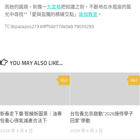
而她的圓規，則像一
九宮格
把知識之劍，不斷地在水瓶座的藍
光中尋找**「愛與孤獨的精確交點」
瑜伽教室
。
TC:9spacepos273 69ff5dd77de0a9.79033293
YOU MAY ALSO LIKE...
0
0
新春走下層·智繪新圖景｜油專
台包養北京啟動“2026接待學子
包養心得氣減產合法下
回家”舉動
2026 年 3 月 6 日
2026 年 6 月 2 日