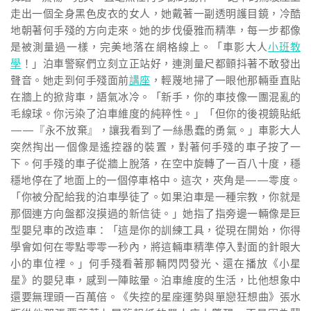
走出一個全身黑色皮衣的女人，她戴著一副透明護目鏡，冷酷
地朝著何手殘的方向走來。她的步伐優雅而精準，每一步都像
是被測量過一樣，完美地落在網格線上。「車影大人
小班教
學
！」泊車警察們立刻立正站好，連測量尺都顫抖著不敢發出
聲音。她走到何手殘面前
講座
，輕蔑地掃了一眼他那輛垂直貼
在牆上的掀背車，語氣冰冷。「新手，你的車技像一團混亂的
毛線球。你污染了泊車維度的純粹性。」「但你的後視鏡貼紙
——『永不放棄』，讓我看到了一絲愚蠢的勇氣。」車影大人
突然掏出一個像是遙控器的裝置，對著何手殘的車子按了一
下。何手殘的車子從牆上脫落，在空中旋轉了一百八十度，穩
穩地停在了地面上的一個停車格中。這次，夾角是——零度。
「你被分配給我的泊車學徒了。如果泊車是一種宗教，你就是
那個連方向盤都沒摸過的新信徒。」她指了指旁邊一輛像是巨
型嬰兒車的改造車：「這是你的訓練工具，從現在開始，你得
學會如何在零點零零一秒內，將這輛車精準停入對面的針眼大
小的車位裡。」何手殘看著那輛閃閃發光、還在播放《小星
星》的嬰兒車，感到一陣眩暈。泊車維度的生活，比他想象中
還要無理頭一百萬倍。《失控的星座運勢與單戀狂想曲》張水