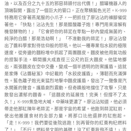
油，以及百分之九十五的邪惡蒜頭付出代價！」醋罐機器人的
頂端裂開，露出了一個巨大的管口，正在聚積藍色光芒。K-999
特務用它穿著燕尾服的小爪子，一把抓住了廖沾沾的褲腳催促
著他。「快點！沾沾先生！那是醋酸離子炮！專門用來溶解有
機發酵物的！」「它會把你的蒜泥在零點一秒內變成無菌的、
純淨的白醋！那是浩劫啊！」「不准動我的蒜泥！」廖沾沾發
出了醬料學家對待信仰般的怒吼。他以一種專業包水餃的極限
速度，從旁邊的麵粉堆中抓起了兩團麵皮。麵皮被他用氣功般
的捏製手法，瞬間擴大成直徑三公尺的巨大麵皮。他猛地擲
出，兩張麵皮在空中交疊，變成一個半透明的防禦護盾。這就
是家傳《沾醬秘笈》中記載的「水餃皮護盾」，薄韌而充滿彈
性。藍色離子炮光束猛烈地擊中麵皮護盾，發出了一聲像是汽
水開蓋的聲音。護盾劇烈震動，但奇蹟般地擋住了攻擊，只是
散發出濃郁的麵香。「這麵皮的延展性！完美！但撐不了太
久！」K-999焦急地大喊，中藥味更濃了。廖沾沾知道，他必須
帶走他那缸陳年老蒜泥，那是宇宙的希望。他跑到蒜泥缸前，
使出他搬運食材的全部力量，將那口比他還胖的缸抱起。
「走！K-999！我們要從後院逃跑！別再管你的紅棗枸杞燃料
了！」「不行！燃料是文明的基礎！沒了紅棗我飛不遠！」吉