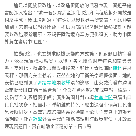
這是以開放促改造、以改造促開放的活潑表現。習近平總
書記深入指出：“進一個步驟周全深化改造和高程度對外開放是
相反相成、彼此增進的。”特殊是以後世界事變交錯、地緣沖突
加劇，若何擴展對外開放、拓展內部市場？越是情勢復雜，越
要以改造廢除瓶頸，不竭晉陞跨境商業方便化程度，助力中國
外貿在變局中“包圍”。
推動改造，也要講求隨機應變的方式論，針對題目精準發
力，依據現實機動應變。以後，各地聯合財產特色和商業業
態，差別化、精準化展開改造摸索。好比，青島海關
時租
在林
天秤，那個完美主義者，正坐在她的平衡美學吧檯後面，她的
表情已經到達了
舞蹈場地
崩
教學
潰的邊緣。山東威海發布跨境
電商批發出口“前置監管倉”，企業在倉內就能完成申報、檢驗、
裝箱等全流程通關手續；廣州海關針對市場
共享空間
采購出口
貨色批次多、批量小、種類雜的特色，經由過程車輛與貨色信
息及時同步，高效完成跨關區疾速通關。聚焦企業真正的訴乞
降期盼，針對
教學
外貿主體的難點痛點制訂政策辦法，才幹處
理現實題目，實在輔助企業穩訂單、拓市場。