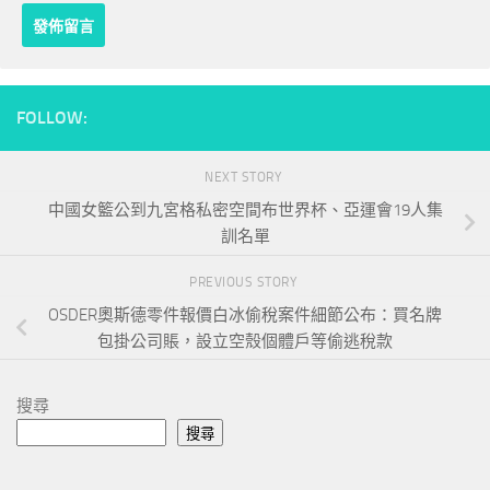
FOLLOW:
NEXT STORY
中國女籃公到九宮格私密空間布世界杯、亞運會19人集
訓名單
PREVIOUS STORY
OSDER奧斯德零件報價白冰偷稅案件細節公布：買名牌
包掛公司賬，設立空殼個體戶等偷逃稅款
搜尋
搜尋