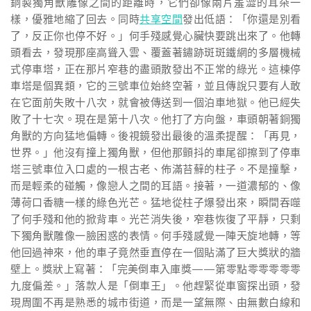
銅製獨角獸雕像之間的距離時，它們卻像兩片羞澀的耳朵一
樣，優雅地縮了回去。同時
共享空間
發出低語：「你還是別看
了，反正你也停不好。」何手殘感覺心臟快要跳出來了。他轉
頭看去，發現那座高聳入雲、覆蓋著鏽跡斑斑鐵網的多層機械
式停車塔，正在那片窄巷的盡頭散發出不正常的綠光。這棟停
車塔是個異類，它的三號車位始終空著，並且傳說只要有人敢
在它面前失敗十八次，就會被傳送到一個泊車地獄。他已經失
敗了十七次。現在是第十八次。他打了方向盤，車頭朝著銅獨
角獸的方向猛地偏轉。後視鏡發出最後的溫柔提醒：「再見，
世界。」他沒有撞上獨角獸，但他那顫抖的車尾卻擦到了停車
塔三號車位入口處的一根古老、佈滿苔蘚的柱子。不是撞擊，
而是輕柔的碰觸，像戀人之間的耳語。接著，一道濃郁的、像
薄荷口香糖一樣的綠色光芒。猛地從柱子爆發出來，瞬間吞噬
了何手殘和他的掀背車。光芒消失後，窄巷恢復了平靜，只剩
下獨角獸雕像一臉困惑的表情。何手殘感覺一陣天旋地轉，等
他回過神來，他的車子竟然垂直停在一個貼滿了巨大獎狀的牆
壁上。獎狀上寫著：「完美倒車入庫獎——第零點零零零零零
九度偏差。」落款人是「倒車王」。他趕緊從車窗探出頭，發
現周圍不再是熟悉的城市街道，而是一望無際、由無數白線和