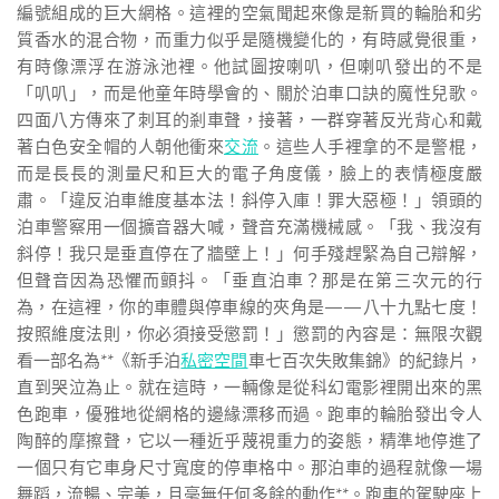
編號組成的巨大網格。這裡的空氣聞起來像是新買的輪胎和劣
質香水的混合物，而重力似乎是隨機變化的，有時感覺很重，
有時像漂浮在游泳池裡。他試圖按喇叭，但喇叭發出的不是
「叭叭」，而是他童年時學會的、關於泊車口訣的魔性兒歌。
四面八方傳來了刺耳的剎車聲，接著，一群穿著反光背心和戴
著白色安全帽的人朝他衝來
交流
。這些人手裡拿的不是警棍，
而是長長的測量尺和巨大的電子角度儀，臉上的表情極度嚴
肅。「違反泊車維度基本法！斜停入庫！罪大惡極！」領頭的
泊車警察用一個擴音器大喊，聲音充滿機械感。「我、我沒有
斜停！我只是垂直停在了牆壁上！」何手殘趕緊為自己辯解，
但聲音因為恐懼而顫抖。「垂直泊車？那是在第三次元的行
為，在這裡，你的車體與停車線的夾角是——八十九點七度！
按照維度法則，你必須接受懲罰！」懲罰的內容是：無限次觀
看一部名為**《新手泊
私密空間
車七百次失敗集錦》的紀錄片，
直到哭泣為止。就在這時，一輛像是從科幻電影裡開出來的黑
色跑車，優雅地從網格的邊緣漂移而過。跑車的輪胎發出令人
陶醉的摩擦聲，它以一種近乎蔑視重力的姿態，精準地停進了
一個只有它車身尺寸寬度的停車格中。那泊車的過程就像一場
舞蹈，流暢、完美，且毫無任何多餘的動作**。跑車的駕駛座上