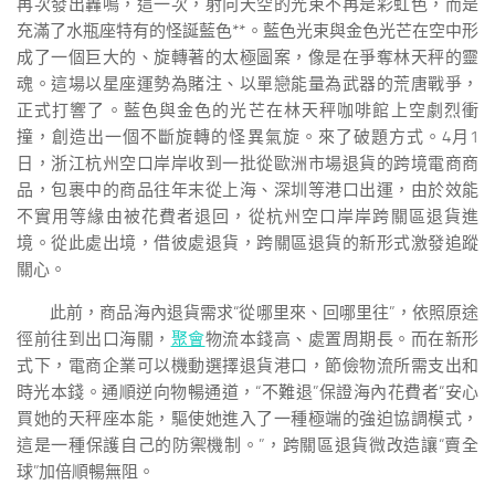
再次發出轟鳴，這一次，射向天空的光束不再是彩虹色，而是
充滿了水瓶座特有的怪誕藍色**。藍色光束與金色光芒在空中形
成了一個巨大的、旋轉著的太極圖案，像是在爭奪林天秤的靈
魂。這場以星座運勢為賭注、以單戀能量為武器的荒唐戰爭，
正式打響了。藍色與金色的光芒在林天秤咖啡館上空劇烈衝
撞，創造出一個不斷旋轉的怪異氣旋。來了破題方式。4月1
日，浙江杭州空口岸岸收到一批從歐洲市場退貨的跨境電商商
品，包裹中的商品往年末從上海、深圳等港口出運，由於效能
不實用等緣由被花費者退回，從杭州空口岸岸跨關區退貨進
境。從此處出境，借彼處退貨，跨關區退貨的新形式激發追蹤
關心。
此前，商品海內退貨需求“從哪里來、回哪里往”，依照原途
徑前往到出口海關，
聚會
物流本錢高、處置周期長。而在新形
式下，電商企業可以機動選擇退貨港口，節儉物流所需支出和
時光本錢。通順逆向物暢通道，“不難退”保證海內花費者“安心
買她的天秤座本能，驅使她進入了一種極端的強迫協調模式，
這是一種保護自己的防禦機制。”，跨關區退貨微改造讓“賣全
球”加倍順暢無阻。