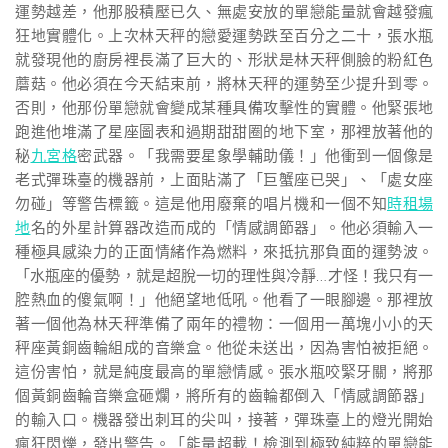
運勢越差，他那股積壓已久、無處安放的單戀能量就會越發瘋
狂地實體化。上次林天秤的戀愛運勢跌至百分之二十，張水瓶
就發現他的廚房裡長滿了巨大的、形狀是林天秤側臉的粉紅色
蘑菇。他必須在今天結束前，將林天秤的運勢至少提升到零。
否則，他那份單戀就會變成某種具備攻擊性的實體。他緊張地
跑進他堆滿了星座圖表和過期甜甜圈的地下室，那裡放著他的
秘
九宮格
密武器。「我需要星象學輔助儀！」他衝到一個像是
老式彈珠臺的機器前，上面貼滿了「巨蟹座已哭」、「處女座
勿碰」等警告標籤。這是他用廢棄的唱片機和一個不知
時租場
地
名的外星計算器改造而成的「情感調節器」。他必須輸入一
種極具感染力的正面情緒作為燃料，來抵抗那負面的運勢波。
「水瓶座的優勢，就是超脫一切的理性與冷靜…才怪！我只有一
腔熱血的傻氣啊！」他絕望地低吼。他看了一眼腳邊。那裡放
著一個他為林天秤準備了兩年的禮物：一個用一萬塊小小的天
秤座黃銅齒輪組成的音樂盒。他從未送出，因為害怕被拒絕。
這份害怕，就是純度最高的單戀情感。張水瓶咬緊牙關，將那
個黃銅齒輪音樂盒砸爛，將所有的齒輪都倒入「情感調節器」
的輸入口。機器發出刺耳的尖叫，接著，彈珠臺上的燈光開始
瘋狂閃爍，發出警告。「能量超載！檢測到極致純粹的單戀能