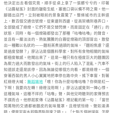
他決定出去看個究竟，順手從桌上拿了一張髒兮兮的，印著
《沾醬秘笈》封面的皺衛生紙，塞進口袋以備不時之需。他一
腳踏出店門，立刻被眼前的景象震驚了。整條城市的主幹道
上，數百個交通信號燈，從東邊到西邊，從高架橋到巷弄口，
全部變成了綠燈。它們不是交替閃爍，而是固定在「通行」的
狀態，同時，每一個燈箱都發出了那種「咕嚕咕嚕」的聲音，
並且有一層淡淡的、熱氣騰騰的白霧從燈箱的頂部冒出，散發
出一種難以名狀的——麵粉蒸煮過頭的氣味。「麵粉焦慮？還
是過度發酵？」廖沾沾是個醬料學家，對所有食物相關的氣味
都極度敏感。他聞出來了，這是一種只有在極度巨大的麵團因
為壓力過大而散發出的氣味。街上的行人陷入了混亂。汽車不
知道該走還是該停，因為無論從哪個方向看，都是綠燈。一個
穿著西裝的男人小心翼翼地把車停在路中央，搖下車窗，對著
紅綠燈大喊：
舞蹈場地
「喂！你為什麼咕嚕咕嚕？你倒是紅一
下啊！我要向左轉！綠燈沒用啊！」廖沾沾感覺到一陣心悸。
這種氣味，這種不祥的「咕嚕」聲，與他兒時聽到的家傳預言
不謀而合。他想起家傳《沾醬秘笈》裡記載的第一句：「當世
間萬物的交通都被麵皮的氣味籠罩，且燈號恒綠、聲如湯沸
時，便是宇宙水餃臨界點到來之時。」「七點五個地球年…怎麼