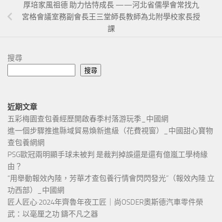
厚培家風祖德 助力怙恃成長 ——河北省儒學會常找九
宮格會議室務副會長王三堂師長教師為北附學校家長授
課
搜尋
搜尋
近期文章
五彩梅園查包養經歷開啟春季村落游玩季_中國網
進一個步驟推進縣域貿易煥新進級（花費視窗）_中國甜心寶物
查包養網網
PSG歐冠兩明顯手球未被判 是裁判掉誤還是還有億嵐工學椅緣
由？
“用舉動報效內陸，芳華才查包養行情會閃閃發光”（報效內陸 立
功西部）_中國網
匠人匠心·2024年齊魯年夜工匠｜尚OSDER奧斯德汽車零件榮
武：以毫厘之功 鑄不凡之器