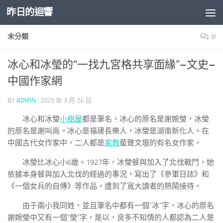
昨日的迴響
Skip to content
未分類
0
冰心和冰瑩的“一找九宮格共享面緣”–文史–
中國作家網
BY
ADMIN
·
2025 年 3 月 24 日
冰心和冰瑩
小樹屋
都是筆名，冰心的原名是謝婉瑩，冰瑩
的原名是謝叫崗。冰心是福建長樂人，冰瑩是湖南新化人。在
中國古代女作家中，二人都是
家教
蜚聲文壇的有名女作家。
冰瑩比冰心小6歲。1927年，冰瑩餐與加入了北伐戰鬥，她
依據本身餐與加入北伐的經過的事況，寫出了《參軍日誌》和
《一個女兵的自傳》等作品，遭到了寬大讀者的熱鬧接待。
由于兩小我同姓，並且筆名中都有一個“冰”字，冰心的原名
謝婉瑩中又有一個“瑩”字，是以，良多不知情的人都認為二人是