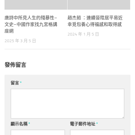
唐詩中所見人生的殘暴性–
趙杰茹 ：連續晉陞居平易近
文史–中國作家找九宮格講
幸覓包養心得福感和取得感
座網
2024 年 1 月 5 日
2025 年 3 月 5 日
發佈留言
留言
*
顯示名稱
*
電子郵件地址
*