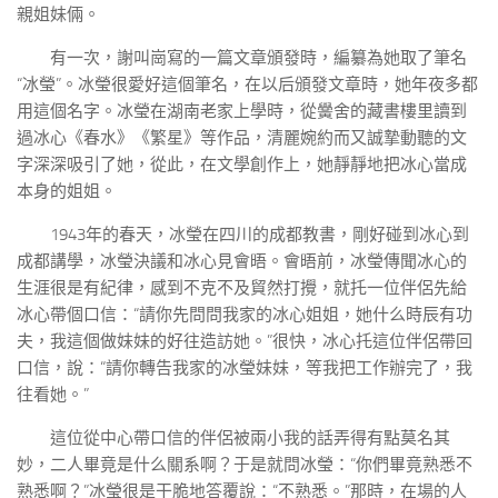
親姐妹倆。
有一次，謝叫崗寫的一篇文章頒發時，編纂為她取了筆名
“冰瑩”。冰瑩很愛好這個筆名，在以后頒發文章時，她年夜多都
用這個名字。冰瑩在湖南老家上學時，從黌舍的藏書樓里讀到
過冰心《春水》《繁星》等作品，清麗婉約而又誠摯動聽的文
字深深吸引了她，從此，在文學創作上，她靜靜地把冰心當成
本身的姐姐。
1943年的春天，冰瑩在四川的成都教書，剛好碰到冰心到
成都講學，冰瑩決議和冰心見會晤。會晤前，冰瑩傳聞冰心的
生涯很是有紀律，感到不克不及貿然打攪，就托一位伴侶先給
冰心帶個口信：“請你先問問我家的冰心姐姐，她什么時辰有功
夫，我這個做妹妹的好往造訪她。”很快，冰心托這位伴侶帶回
口信，說：“請你轉告我家的冰瑩妹妹，等我把工作辦完了，我
往看她。”
這位從中心帶口信的伴侶被兩小我的話弄得有點莫名其
妙，二人畢竟是什么關系啊？于是就問冰瑩：“你們畢竟熟悉不
熟悉啊？”冰瑩很是干脆地答覆說：“不熟悉。”那時，在場的人