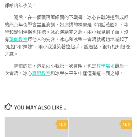
都哈哈年夜笑。
隨后，在一個飄落著細雨的下戰書，冰心在戰時遷到成都
的燕京年夜學會堂里演講，她演講的標題是《閑話燕園》，冰
瑩和幾個伴侶也往聽。冰心演講完之后，兩小我見到了面。沒
有
瑜伽教室
經他人的先容，冰心和冰瑩一會晤就親切地喊起了
“姐姐”和“妹妹”，兩小我淺笑著拉起手，說著話，很有相知恨晚
之感。
惋惜的是，這是兩小我第一次會晤，也是
教學場地
最后一
次會晤。冰心
舞蹈教室
和冰瑩在平生中僅僅有這一面之緣。
YOU MAY ALSO LIKE...
0
0