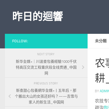
Skip to content
昨日的迴響
FOLLOW:
未分類
NEXT STORY
农
新华全媒+｜川渝查包養經驗1000千伏
特高压交流工程重庆段全线贯通_中国
网
耕
PREVIOUS STORY
新查甜心包養網华全媒+丨五年后，那
BY
ADMI
个搬出大山的女孩还好吗？——吉雪与
农技专
家人的新生活_中国网
疏沟
包