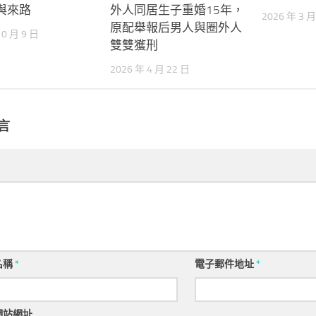
與來路
外人同居生子重婚15年，
2026 年 3 月
原配舉報后男人與圈外人
10 月 9 日
雙雙獲刑
2026 年 4 月 22 日
言
名稱
*
電子郵件地址
*
網站網址