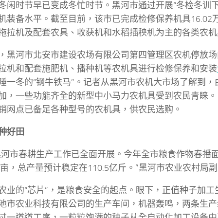
冬闲时节早已变成冬忙时节。黑河市通过开展“冬检冬训下
机装备水平。截至目前，该市已完成检修保养机具16.02
拖拉机及配套农具、收获机和水稻插秧机为主的各类农机
，黑河市北安市建设农场有限公司第四管理区农机停放场
拉机和配套施肥机、播种机等农机具进行检修保养和安装
睡一冬的“钢牛铁马”。记者从黑河市农机大市场了解到，
加，一些功能齐全的新型中小马力农机具受到农民青睐。
销网点已备足各种型号的农机具，供农民选购。
种好田
黑河市春耕生产工作已全面开展。今年全市粮食作物春播
0万亩，总产量预计稳定在110.5亿斤。”黑河市农业农村局
农业的“芯片”，是粮食安全的起点。眼下，正值种子加工
池市农业科技有限公司的生产车间，机器轰鸣，两条生产
过一道道工序，一粒粒饱满的种子从全自动化加工设备中