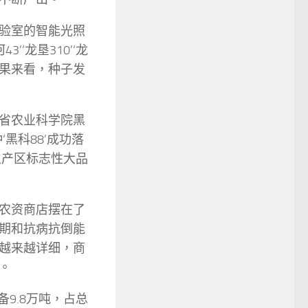
验室的智能光照
‘龙垦310’‘龙
结果来看，种子发
。
省农业科学院黑
黑科88’成功落
主产区标志性大品
农资商店摆在了
期和抗病抗倒能
越来越详细，商
。
9.8万吨，占总