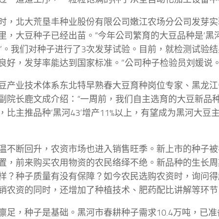
时，北大荒垦丰种业股份有限公司嫩江农场分公司发芽实
里，大豆种子已经出苗。“今年公司繁育的大豆品种是‘黑河43’
92’。我们对种子进行了3次发芽试验。目前，就检测试验
良好，发芽率能达到国家标准。”公司种子检验员刘媛说
豆产业技术体系东北特早熟春大豆育种岗位专家、黑龙江
副院长鹿文成介绍：“一周前，我们自主选育的大豆新品种‘
，比主推品种‘黑河43’增产11%以上，有望成为黑河大豆
温不断回升，农资市场也进入销售旺季。新上市的种子被
置，前来购买农用物资的农民络绎不绝。新品种的生长周
样？种子质量有没有保障？如今农民选购农资时，询问得
销农资的同时，还增加了种植技术、肥药配比讲解等环节
廪足，种子是基础。黑河市春耕种子需求10.4万吨，已准备