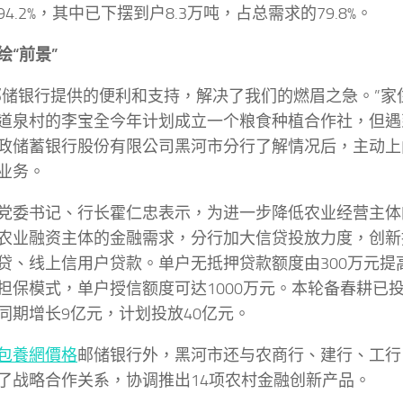
4.2%，其中已下摆到户8.3万吨，占总需求的79.8%。
绘“前景”
邮储银行提供的便利和支持，解决了我们的燃眉之急。”家
道泉村的李宝全今年计划成立一个粮食种植合作社，但遇
政储蓄银行股份有限公司黑河市分行了解情况后，主动上
业务。
党委书记、行长霍仁忠表示，为进一步降低农业经营主体
农业融资主体的金融需求，分行加大信贷投放力度，创新
贷、线上信用户贷款。单户无抵押贷款额度由300万元提高
担保模式，单户授信额度可达1000万元。本轮备春耕已投
同期增长9亿元，计划投放40亿元。
包養網價格
邮储银行外，黑河市还与农商行、建行、工行
了战略合作关系，协调推出14项农村金融创新产品。