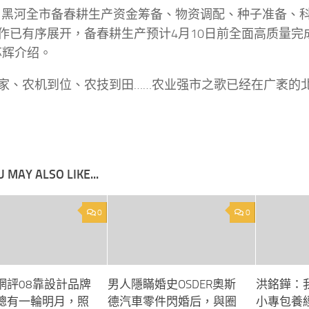
，黑河全市备春耕生产资金筹备、物资调配、种子准备、
作已有序展开，备春耕生产预计4月10日前全面高质量完
苏辉介绍。
家、农机到位、农技到田……农业强市之歌已经在广袤的
 MAY ALSO LIKE...
0
0
網評08靠設計品牌
男人隱瞞婚史OSDER奧斯
洪銘鏵：
總有一輪明月，照
德汽車零件閃婚后，與圈
小專包養