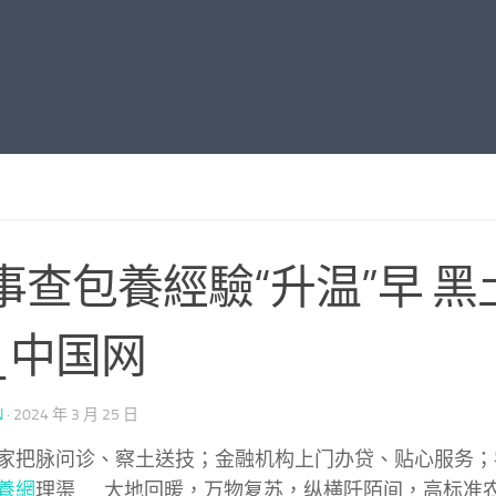
事查包養經驗“升温”早 黑
_中国网
N
·
2024 年 3 月 25 日
家把脉问诊、察土送技；金融机构上门办贷、贴心服务；
養網
理渠……大地回暖，万物复苏，纵横阡陌间，高标准