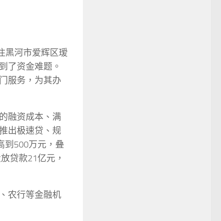
住黑河市爱辉区瑷
到了资金难题。
门服务，为其办
的融资成本、满
推出极速贷、规
到500万元，叠
放贷款21亿元，
、农行等金融机