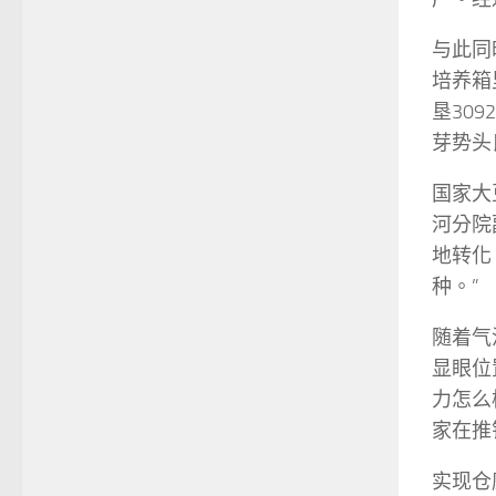
与此同
培养箱
垦30
芽势头
国家大
河分院
地转化
种。”
随着气
显眼位
力怎么
家在推
实现仓