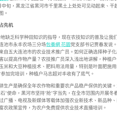
月中旬，黑龙江省黑河市千里黑土上处处可见动起来、干
图。
占先机
种地缺乏科学种田知识的指导，现在农技知识的普及让我们
连池市永丰农场三分场
包養網 花園
党支部书记贾春发说
来自五大连池市的农业技术推广员。如何正确选择种子化
害以提高作物产量？农技推广员深入浅出地讲解，种植户
玉米和大豆种植技术、肥料用法用量，特别是叶面肥施用
”参加完培训，种植户马志超对丰收有了底气。
耕生产是确保全年农作物和重要农产品稳产保供的关键。
舱石”使命，黑河市坚持“抢”字当先，在全市范围内开展冬
过广播、电视及新媒体等载体加强农业新技术、新品种、
富农政策宣传，为农户免费提供农业技术直播培训。