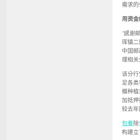
需求的9
用资金
“感谢
珲镇二
中国邮
理相关
该分行
足各类
模种植
加抵押
较去年
包養
除
构建立