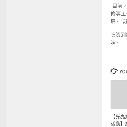
“目前
修等工
周。”
农资到
响。
YOU
【光亮
活動】