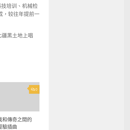
科技培训、机械检
成，较往年提前一
北疆黑土地上唱
0
我和傳奇之間的
經驗插曲