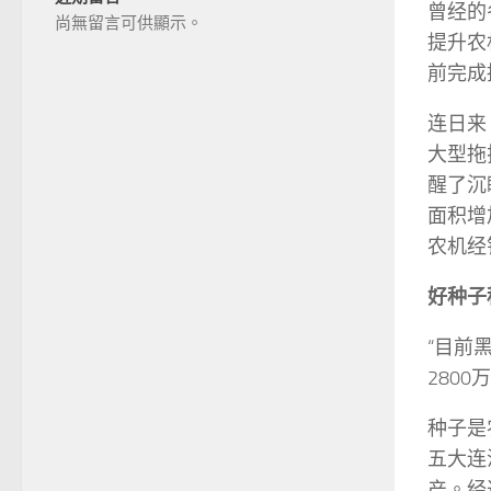
曾经的
尚無留言可供顯示。
提升农
前完成
连日来
大型拖
醒了沉
面积增
农机经
好种子
“目前
280
种子是
五大连
产。经