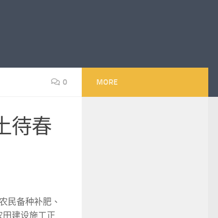
0
MORE
土待春
农民备种补肥、
农田建设施工正