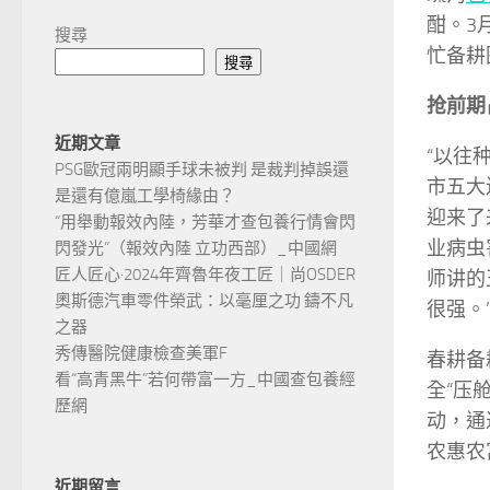
酣。3
搜尋
忙备耕
搜尋
抢前期
近期文章
“以往
PSG歐冠兩明顯手球未被判 是裁判掉誤還
市五大
是還有億嵐工學椅緣由？
迎来了
“用舉動報效內陸，芳華才查包養行情會閃
业病虫
閃發光”（報效內陸 立功西部）_中國網
匠人匠心·2024年齊魯年夜工匠｜尚OSDER
师讲的
奧斯德汽車零件榮武：以毫厘之功 鑄不凡
很强。
之器
秀傳醫院健康檢查美軍F
春耕备
看“高青黑牛”若何帶富一方_中國查包養經
全“压
歷網
动，通
农惠农
近期留言