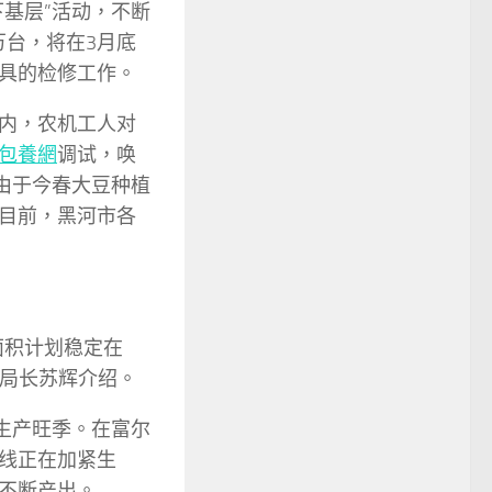
基层”活动，不断
万台，将在3月底
具的检修工作。
内，农机工人对
包養網
调试，唤
由于今春大豆种植
目前，黑河市各
面积计划稳定在
副局长苏辉介绍。
生产旺季。在富尔
线正在加紧生
不断产出。