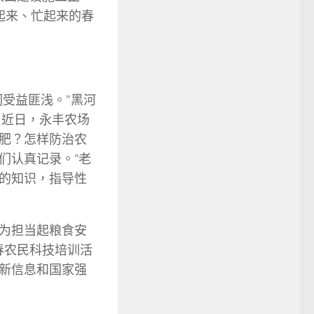
起来、忙起来的春
受益匪浅。”黑河
。近日，永丰农场
肥？怎样防治农
们认真记录。“老
的知识，指导性
为担当起粮食安
春农民科技培训活
新信息和国家强