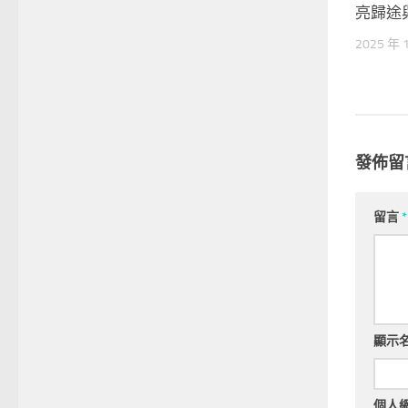
亮歸途
2025 年 
發佈留
留言
*
顯示
個人