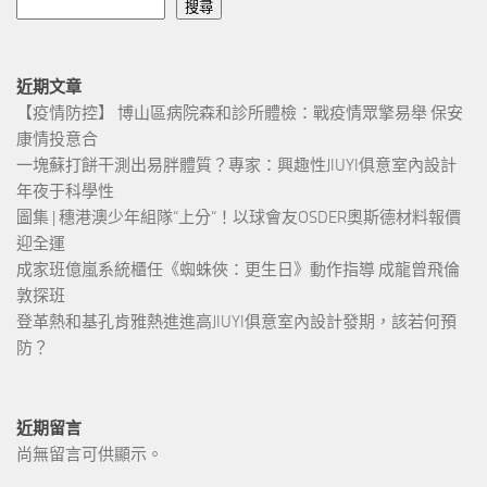
搜尋
近期文章
【疫情防控】 博山區病院森和診所體檢：戰疫情眾擎易舉 保安
康情投意合
一塊蘇打餅干測出易胖體質？專家：興趣性JIUYI俱意室內設計
年夜于科學性
圖集 | 穗港澳少年組隊“上分“！以球會友OSDER奧斯德材料報價
迎全運
成家班億嵐系統櫃任《蜘蛛俠：更生日》動作指導 成龍曾飛倫
敦探班
登革熱和基孔肯雅熱進進高JIUYI俱意室內設計發期，該若何預
防？
近期留言
尚無留言可供顯示。