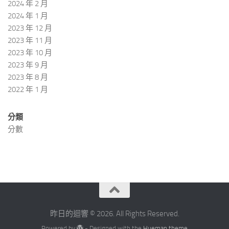
2024 年 2 月
2024 年 1 月
2023 年 12 月
2023 年 11 月
2023 年 10 月
2023 年 9 月
2023 年 8 月
2022 年 1 月
分類
分數
昨日的迴響 © 2026. All Rights Reserved.
Powered by
- Designed with the
Hueman theme