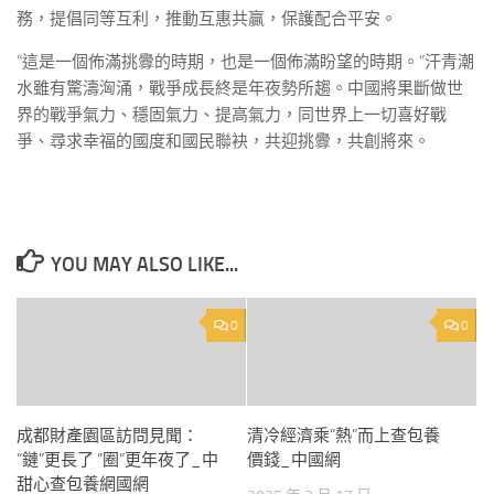
務，提倡同等互利，推動互惠共贏，保護配合平安。
“這是一個佈滿挑釁的時期，也是一個佈滿盼望的時期。”汗青潮
水雖有驚濤洶涌，戰爭成長終是年夜勢所趨。中國將果斷做世
界的戰爭氣力、穩固氣力、提高氣力，同世界上一切喜好戰
爭、尋求幸福的國度和國民聯袂，共迎挑釁，共創將來。
YOU MAY ALSO LIKE...
0
0
成都財產園區訪問見聞：
清冷經濟乘“熱”而上查包養
“鏈”更長了 “圈”更年夜了_中
價錢_中國網
甜心查包養網國網