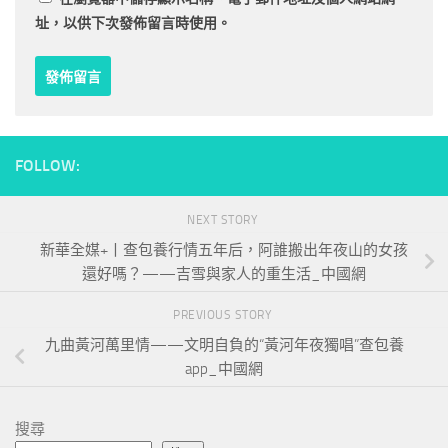
址，以供下次發佈留言時使用。
FOLLOW:
NEXT STORY
新華全媒+丨查包養行情五年后，阿誰搬出年夜山的女孩
還好嗎？——吉雪與家人的重生活_中國網
PREVIOUS STORY
九曲黃河萬里情——文明自負的“黃河年夜獨唱”查包養
app_中國網
搜尋