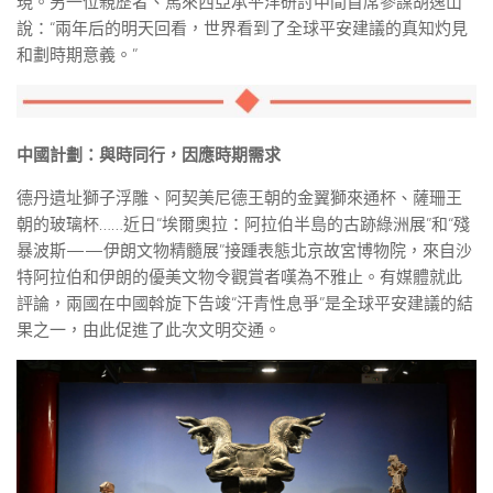
現。另一位親歷者、馬來西亞承平洋研討中間首席參謀胡逸山
說：“兩年后的明天回看，世界看到了全球平安建議的真知灼見
和劃時期意義。”
中國計劃：與時同行，因應時期需求
德丹遺址獅子浮雕、阿契美尼德王朝的金翼獅來通杯、薩珊王
朝的玻璃杯……近日“埃爾奧拉：阿拉伯半島的古跡綠洲展”和“殘
暴波斯——伊朗文物精髓展”接踵表態北京故宮博物院，來自沙
特阿拉伯和伊朗的優美文物令觀賞者嘆為不雅止。有媒體就此
評論，兩國在中國斡旋下告竣“汗青性息爭”是全球平安建議的結
果之一，由此促進了此次文明交通。