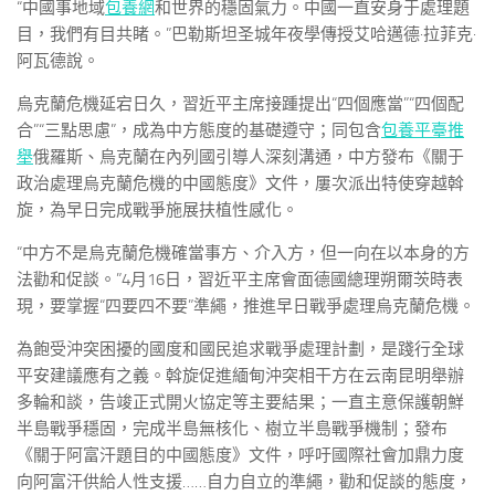
“中國事地域
包養網
和世界的穩固氣力。中國一直安身于處理題
目，我們有目共睹。”巴勒斯坦圣城年夜學傳授艾哈邁德·拉菲克·
阿瓦德說。
烏克蘭危機延宕日久，習近平主席接踵提出“四個應當”“四個配
合”“三點思慮”，成為中方態度的基礎遵守；同包含
包養平臺推
舉
俄羅斯、烏克蘭在內列國引導人深刻溝通，中方發布《關于
政治處理烏克蘭危機的中國態度》文件，屢次派出特使穿越斡
旋，為早日完成戰爭施展扶植性感化。
“中方不是烏克蘭危機確當事方、介入方，但一向在以本身的方
法勸和促談。”4月16日，習近平主席會面德國總理朔爾茨時表
現，要掌握“四要四不要”準繩，推進早日戰爭處理烏克蘭危機。
為飽受沖突困擾的國度和國民追求戰爭處理計劃，是踐行全球
平安建議應有之義。斡旋促進緬甸沖突相干方在云南昆明舉辦
多輪和談，告竣正式開火協定等主要結果；一直主意保護朝鮮
半島戰爭穩固，完成半島無核化、樹立半島戰爭機制；發布
《關于阿富汗題目的中國態度》文件，呼吁國際社會加鼎力度
向阿富汗供給人性支援……自力自立的準繩，勸和促談的態度，