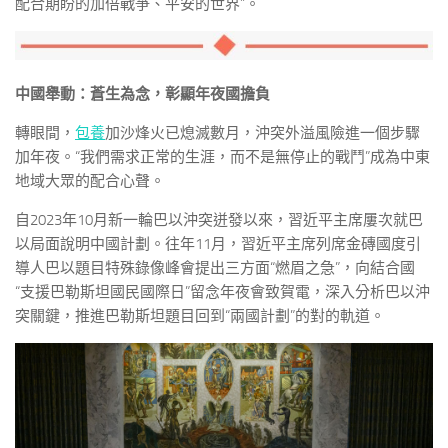
配合期盼的加倍戰爭、平安的世界”。
中國舉動：蒼生為念，彰顯年夜國擔負
轉眼間，
包養
加沙烽火已熄滅數月，沖突外溢風險進一個步驟
加年夜。“我們需求正常的生涯，而不是無停止的戰鬥”成為中東
地域大眾的配合心聲。
自2023年10月新一輪巴以沖突迸發以來，習近平主席屢次就巴
以局面說明中國計劃。往年11月，習近平主席列席金磚國度引
導人巴以題目特殊錄像峰會提出三方面“燃眉之急”，向結合國
“支援巴勒斯坦國民國際日”留念年夜會致賀電，深入分析巴以沖
突關鍵，推進巴勒斯坦題目回到“兩國計劃”的對的軌道。