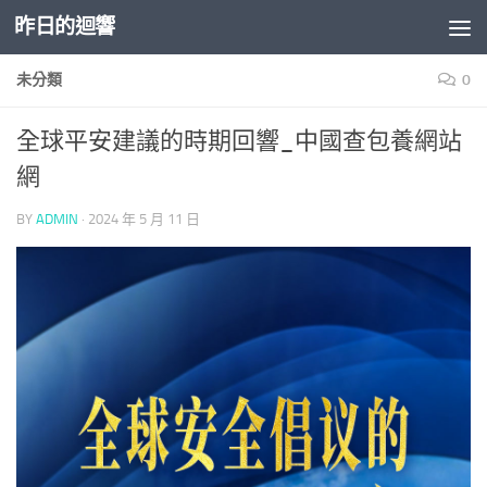
昨日的迴響
Skip to content
未分類
0
全球平安建議的時期回響_中國查包養網站
網
BY
ADMIN
·
2024 年 5 月 11 日