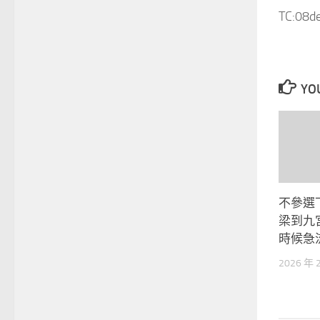
TC:08de
YOU
不參選
梁到九
時候急
2026 年 