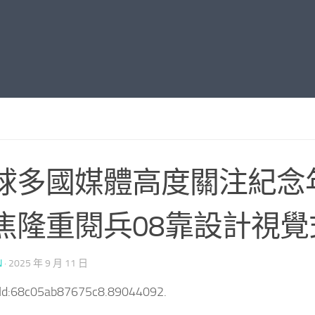
球多國媒體高度關注紀念
焦隆重閱兵08靠設計視覺
N
·
2025 年 9 月 11 日
tId:68c05ab87675c8.89044092.