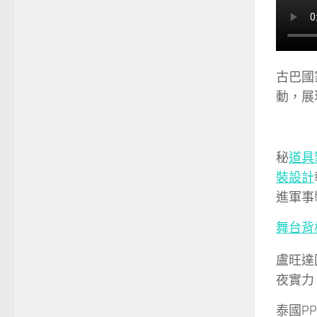
古巴國
動，展
秘
道具
裝設計
進軍事
舞台背
盧旺達
夜實力
泰國P