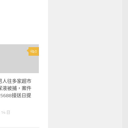
0
男人往多家超市
尿液被捕，案件
5688接送日提
 14 日