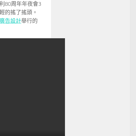
利80周年年夜會3
輕的搖了搖頭。
廣告設計
舉行的