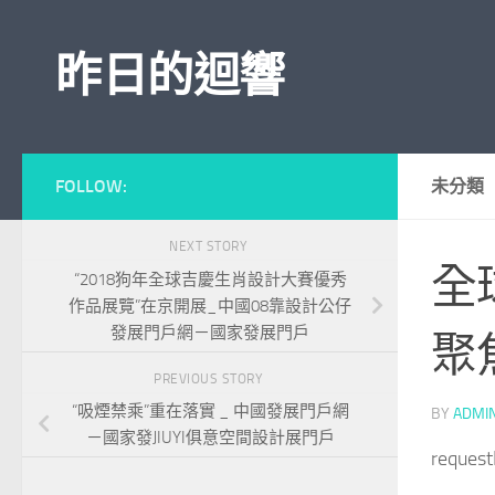
Skip to content
昨日的迴響
FOLLOW:
未分類
NEXT STORY
全
“2018狗年全球吉慶生肖設計大賽優秀
作品展覽”在京開展_中國08靠設計公仔
發展門戶網－國家發展門戶
聚
PREVIOUS STORY
“吸煙禁乘”重在落實 _ 中國發展門戶網
BY
ADMI
－國家發JIUYI俱意空間設計展門戶
reques