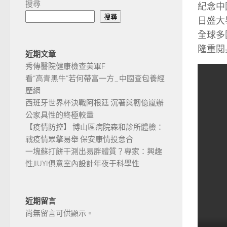
搜尋
紀念中
搜尋
日盛大
全球多
隆重閱
近期文章
秀傳醫院健康檢查美軍F
看“高青黑牛”若何帶富一方_中國查包養經
歷網
西班牙世界杯決戰阿根廷 沉著與韌億嵐辦
公家具性的終極較量
【疫情防控】 博山區病院森和診所體檢：
戰疫情眾擎易舉 保安康情投意合
一塊蘇打餅干測出易胖體質？專家：興趣
性JIUYI俱意室內設計年夜于科學性
近期留言
尚無留言可供顯示。