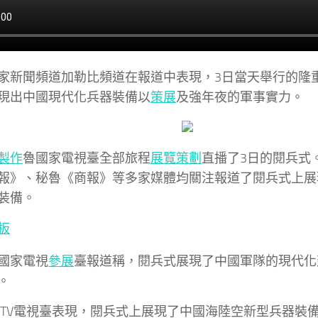
家新聞頻道加勒比頻道在報道中表現，3日當天舉行的隆
現出中國現代化兵器裝備以
策展
及強年夜的軍事實力。
製作
魯國家電視臺全部旅程
展覽策劃
直播了3日的閱兵式
報》、秘魯《商報》等多家媒體均關注報道了閱兵式上展
裝備。
板
國家電視
參展
臺報道稱，閱兵式展現了中國軍隊的現代化
。
PTV電視臺表現，閱兵式上展現了中國海陸空新型兵器裝