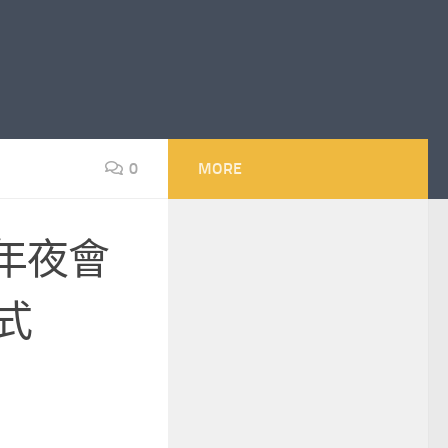
0
MORE
年夜會
式