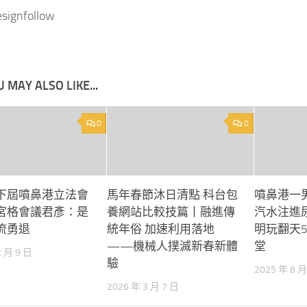
signfollow
 MAY ALSO LIKE...
0
0
下屆噴鼻港立法會
馬年春節沐日清點·科台包
噴鼻港一
宮格會議君彥：是
養網站比較技篇丨融進傳
汽水注進
流勇退
統年俗 加速利用落地
明玩翻天5
——機械人撲滅新春新體
堂
2 月 9 日
驗
2025 年 8 月
2026 年 3 月 7 日