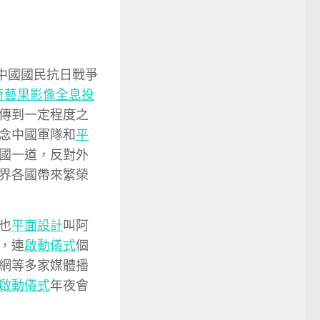
中國國民抗日戰爭
奇藝果影像
全息投
傳到一定程度之
念中國軍隊和
平
國一道，反對外
界各國帶來繁榮
也
平面設計
叫阿
，連
啟動儀式
個
網等多家媒體播
啟動儀式
年夜會