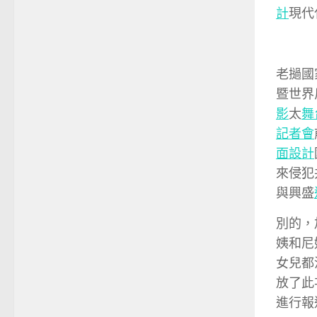
計
現代
老撾國
暨世界
影
太
舞
記者會
面設計
來侵犯
與興盛
別的，
姨和尼
女兒都
放了此
進行報