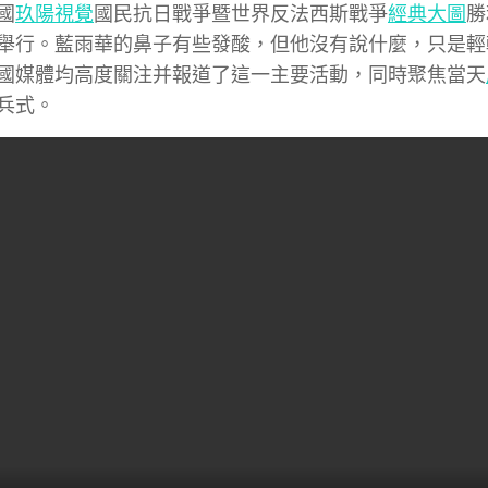
國
玖陽視覺
國民抗日戰爭暨世界反法西斯戰爭
經典大圖
勝
舉行。藍雨華的鼻子有些發酸，但他沒有說什麼，只是輕
國媒體均高度關注并報道了這一主要活動，同時聚焦當天
兵式。