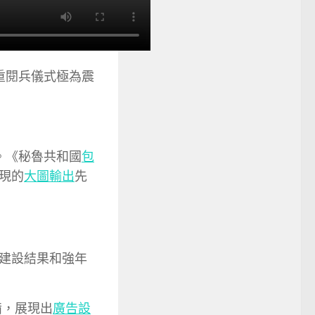
重閱兵儀式極為震
。《秘魯共和國
包
現的
大圖輸出
先
建設結果和強年
備，展現出
廣告設