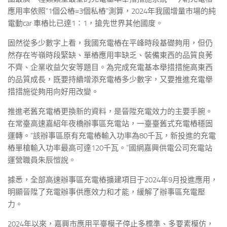
應用率依照“1個公樁=3個私樁”測算，2024年我國增量市場的純
電動car 車樁比已達1∶1，搶先世界其他國度。
固然從多少數字上看，我國充電樁在平峰時段基礎夠用，但仍
然存在岑嶺時段緊缺、單樁應用率缺乏、裝備東西的品質良莠
不齊、企業收益欠安等題目。為完成充電基本舉措措施高東西
的品質成長，既要持續增添充電樁多少數字，又要推進充電舉
措措施從夠用向好用改變。
推進老舊充電樁更換新的資料，是晉陞充電效力的主要手腕。
在常臺高速嘉紹年夜橋辦事區充電站，一臺臺舊式充電樁穩固
運轉。“該辦事區原有充電樁輸入功率為80千瓦，新投進的充電
樁單槍輸入功率最高可達120千瓦。”國網嘉興供電公司充電站
運營職員朱辰愷說。
據悉，全部高速辦事區充電樁擴建項目于2024年9月投進應用，
明顯晉陞了充電辦事供應效力和才能，緩解了辦事區充電壓
力。
2024年以來，嘉興市應用平臺模子停止多標準、多要素模仿，