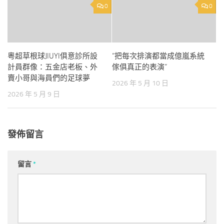
0
0
粵超草根球JIUYI俱意診所設
“把每次排演都當成億嵐系統
計員群像：五金店老板、外
傢俱真正的表演”
賣小哥與海員們的足球夢
2026 年 5 月 10 日
2026 年 5 月 9 日
發佈留言
留言
*