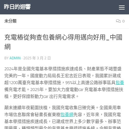
昨日的迴響
Skip to content
未分類
0
充電樁從夠查包養網心得用邁向好用_中國
網
BY
ADMIN
·
2025 年 3 月 2 日
2024年是全國充電基本舉措措施疾速成長、財產業態不竭豐盛
完美的一年。國度動力局局長王宏志近日表現，我國累計建成
超1200萬臺充電基本舉措措施，95%以上高速公路辦事區具
包養
備充電才能。2025年，要加大力度電動car 充電基本舉措措施扶
植，更好保證新動力car 出行充電需求。
顛末連續年夜範圍扶植，我國充電收集日臻完美。全國乘用車
市場信息聯席會秘書長崔東樹
包養網
先容，近年來，我國充電
基本舉措措施疾速成長，已建成世界上多少數字最多、辦事范
圍最廣、種類類型最全的充電基本舉措措施系統。今朝充電樁