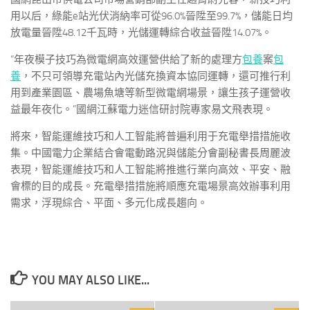
用以后，綠能e站光伏消納率可從96.0%晉陞至99.7%，儲能日均
放電量晉陞48.12千瓦時，光儲運轉綜合收益晉陞14.07%。
“年夜模子技巧為微電網高效運營供給了新的處理方
包養
案
包
養
，不只可領導充電站內光儲充換資本協同運轉，還可推行利
用到產業園區、農場魚塘等新型微電網場景，讓生孩子運營收
益最年夜化。”國網江蘇電力迷信研討院專家易文飛表現。
將來，智能運維技巧和人工智能將普遍利用于充電舉措措施收
集。中國電力企業結合會電動路況與儲能分會副秘書長周麗波
表現，智能運維技巧和人工智能將推進行業向高效、平安、融
會標的目的成長。充電舉措措施將順應充電場景高效辦事利用
需求，浮現綜合、平面、多元化成長趨向。
YOU MAY ALSO LIKE...