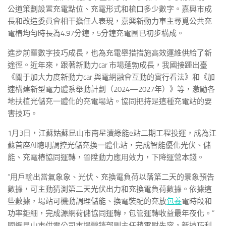
公道策劃設置充電點位、充電形式和槍口多少數字。嘉興市成
長和改造委員會相干擔任人表現，嘉興新動力車主尋覓公共充
電樁均勻時長為4.97分鐘，5分鐘充電圈已初步構成。
進步前輩數字技巧成長，也為充電舉措措施高效運維供給了新
途徑。近年來，跟著新動力car 市場蓬勃成長，我國接踵出臺
《關于加大力度新動力car 與電網融會互動的實行看法》和《加
速構建新型電力體系舉動計劃（2024—2027年）》等，激勵各
地扶植光儲充一體化的充電場站。協同把持是這種充電站的要
害技巧。
1月3日，江蘇姑蘇昆山市南星瀆綠能e站二期工程投運，成為江
蘇首座AI聰明調控光儲充換一體化站，完成智能優化光伏、儲
能、充電樁協同運轉，晉陞動力應用效力，下降運營本錢。
“用戶輸出當氣象象、光伏、充換電負荷以落第二天的景象預告
數據，可主動猜測第二天光伏出力和充換電負荷數據。依據這
些數據，場站可機動調理儲能、換電裝配的充放
包養
電時段和
功率鉅細，完成源網荷儲協同運轉，包管運轉收益最年夜化。”
國網昆山市供電公司市場營銷部副主任趙霄尉先容，新技巧利