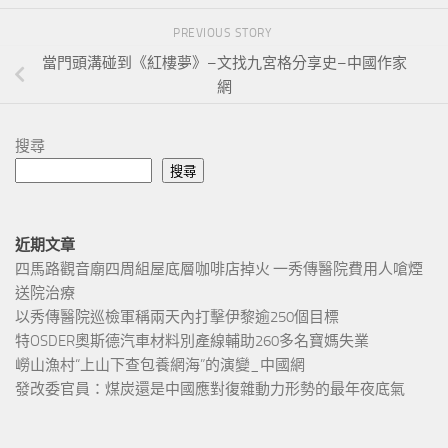
PREVIOUS STORY
當門頭溝碰到《紅樓夢》–文找九宮格分享史–中國作家
網
搜尋
搜尋
近期文章
四馬路觀音廟四周組屋底層咖啡店掉火 一秀傳醫院費用人嗆煙
送院治療
以秀傳醫院巡檢軍稱兩天內打擊伊黎逾250個目標
特OSDER奧斯德汽車材料別產線輔助260多名寶媽失業
嶗山漁村“上山下查包養網海”的演變_中國網
發改委官員：煤炭還是中國應對復雜動力形勢的最年夜底氣