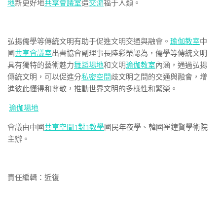
地
新更好地
共享會議室
造
交流
福于人類。
弘揚儒學等傳統文明有助于促進文明交通與融會。
瑜伽教室
中
國
共享會議室
出書協會副理事長陸彩榮認為，儒學等傳統文明
具有獨特的藝術魅力
舞蹈場地
和文明
瑜伽教室
內涵，通過弘揚
傳統文明，可以促進分
私密空間
歧文明之間的交通與融會，增
進彼此懂得和尊敬，推動世界文明的多樣性和繁榮。
瑜伽場地
會議由中國
共享空間
1對1教學
國民年夜學、韓國崔鐘賢學術院
主辦。
責任編輯：近復