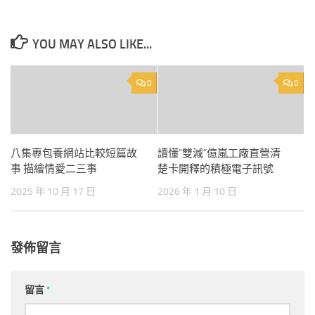
YOU MAY ALSO LIKE...
0
0
八集專包養網站比較短篇故
讀懂“雙減”億嵐工廠直營清
事 描繪情愛二三事
楚卡開釋的積極電子訊號
2025 年 10 月 17 日
2026 年 1 月 10 日
發佈留言
留言
*