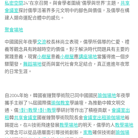
私密空間
24”在京召開。與會學者圍繞“儒學與世界”主題，
共享
會議室
探討儒學活著界多元文明中的腳色與價值，及儒學在構
建人類命運配合體中的感化。
聚會場地
中國國民年夜學
交流
校長林尚立表現，儒學所倡導的仁愛、禮
義等觀念具有跨越時空的價值，對于解決時代問題具有主要的
實踐意義，現實
小樹屋
意義
小樹屋
應
講座場地
當獲得進一個步
驟闡發，
舞蹈場地
從而與當代社會充足結合，真正進進年夜眾
的日常生涯。
自2004年始，韓國崔鐘賢學術院已同中國國民
瑜伽場地
年夜學
攜手主辦了14屆國際儒
瑜伽教室
學論壇，為推動中韓文明交
通、儒
1對1教學
1對1教學
學研討等作出了積極貢獻。
會議室出
租
韓
共享會議室
國崔鐘賢學術院院長金
會議室出租
瑜伽場地
裕
錫提出，在AI技術飛速發展
教學場地
的明天，儒學的人
教學場地
文理念可以從品德層面引導技術創新，
家教
確保技術創
瑜伽場