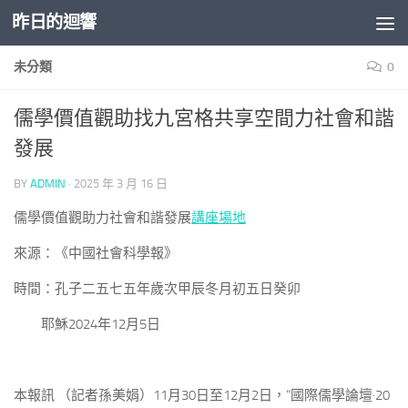
昨日的迴響
Skip to content
未分類
0
儒學價值觀助找九宮格共享空間力社會和諧
發展
BY
ADMIN
·
2025 年 3 月 16 日
儒學價值觀助力社會和諧發展
講座場地
來源：《中國社會科學報》
時間：孔子二五七五年歲次甲辰冬月初五日癸卯
耶穌2024年12月5日
本報訊 （記者孫美娟）
11月30日至12月2日，“國際儒學論壇·20