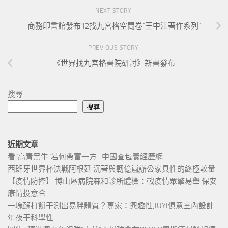
NEXT STORY
商務印書館發布12找九宮格空間卷“王中江著作系列”
PREVIOUS STORY
《世界找九宮格書院研討》新書發布
搜尋
搜尋
近期文章
看“高青黑牛”若何帶富一方_中國查包養經歷網
西班牙世界杯決戰阿根廷 沉著與韌億嵐辦公家具性的終極較量
【疫情防控】 博山區病院森和診所體檢：戰疫情眾擎易舉 保安
康情投意合
一塊蘇打餅干測出易胖體質？專家：興趣性JIUYI俱意室內設計
年夜于科學性