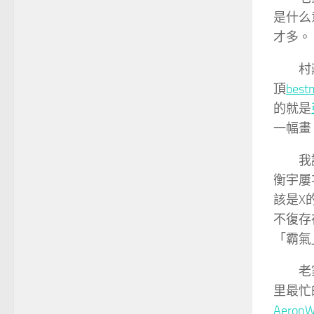
是什么
才多。
村
頂
bes
的就是
一幅畫
我
衡宇屢
該是X
不復存
「霸氣
老
里最忙
Aeron
W