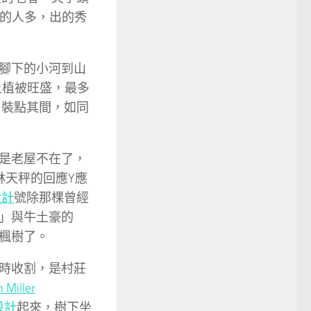
的人多，出的秀
腳下的小河到山
山上植被旺盛，最多
，裝點其間，如同
是老屋不在了，
林天秤的回應Y應
設計
號除那棵曾經
」與牛土豪的
楓樹了。
時收割，是村莊
 Miller
設計
起來，樹下坐