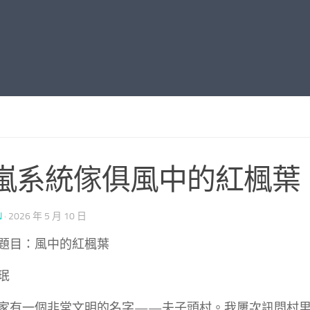
嵐系統傢俱風中的紅楓葉
N
·
2026 年 5 月 10 日
題目：風中的紅楓葉
珉
家有一個非常文明的名字——夫子頭村。我屢次訊問村