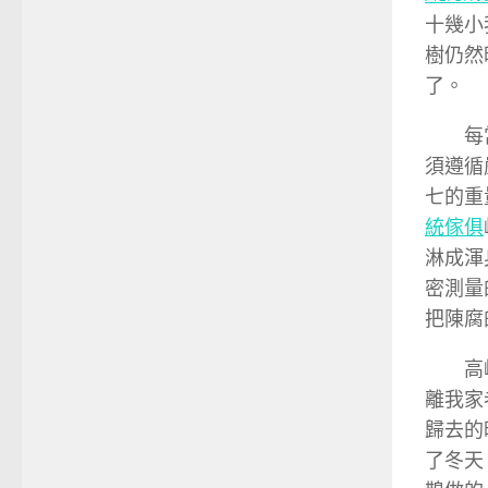
十幾小
樹仍然
了。
每
須遵循
七的重
統傢俱
淋成渾
密測量
把陳腐
高
離我家
歸去的
了冬天