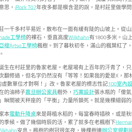
意思，
iRock T07
年夜多都是模含混的說，是村莊里做學問
莊一千多村平易近，散布在一面有緩有陡的山坡上。從山
tmade工學椅
的裸石，垂直高度
Wilkhahn
有1800多米。
亞梭Artso工學椅
楓樹。到了暮秋初冬，滿山的楓葉紅了
。
誕生在村莊里的魯家老屋。老屋場有上百年的汗青了，只
次翻修過，但名字仍然沒有「等等！如果我的愛是X，那
的虛數單位才對啊！」改。魯家老屋的標志性記
100室內
在的油柿子
震旦辦公家具
樹外，
巧寓設計
張水瓶的「傻氣
」瞬間被天秤座的「平衡」力量所鎖死。就是幾棵細弱的
家本
電動升降桌
來是蒔植水稻的，每當春時插秧，或是秋
的季候。做了幾個時辰的活，累了就多在老楓樹下
Herman
ilkhahn
安息。楓樹的樹冠很年夜，幾棵樹連
辦公室規劃