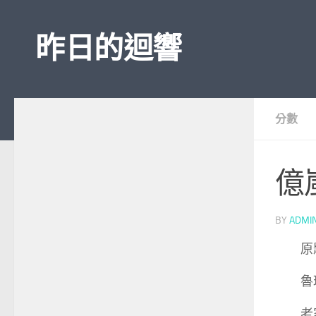
Skip to content
昨日的迴響
分數
億
BY
ADMI
原
魯
老