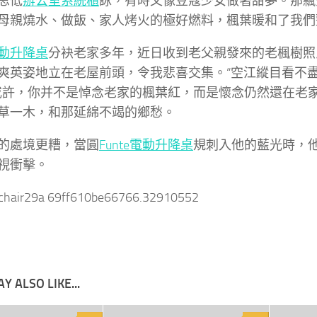
思低
辦公室系統櫃
詠，有時又像豆蔻少女做著甜夢。那飄
母親燒水、做飯、家人烤火的極好燃料，楓葉暖和了我們
動升降桌
分袂老家多年，近日收到老父親發來的老楓樹照
爽英姿地立在老屋前頭，令我悲喜交集。“空江縱目看不
或許，你并不是悼念老家的楓葉紅，而是懷念仍然還在老
草一木，和那延綿不竭的鄉愁。
的處境更糟，當圓
Funte電動升降桌
規刺入他的藍光時，
視衝擊。
nchair29a 69ff610be66766.32910552
Y ALSO LIKE...