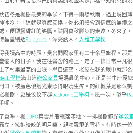
。由於有著長長尾巴的喜鵲的啼聲老是那樣不知倦怠的洪
秋初冬是楓樹最美的季候。下得一兩場秋雨，遇上幾回薄
神冰冷：「這就是質感互換。你必須體會到情感的無價之
誘，便顯露緋紅的笑靨。隨同暮秋腳步的走遠，冬來了，
得晶瑩剔透
Enjoy121
，漂亮誘人。
人體工學椅
得我讀高中的時辰，黌舍間隔家里有二十余里旅程。那是
豐惱人的日子，我在往黌舍的路上，走了一條日常平凡很
上了村里最高的山嶽。舉目遠望，老屋在我的眼中就那么
made工學椅
滿山這
辦公家具
場混亂的中心，正是金牛座霸總
門口，被藍色傻氣光束照得眼睛生疼。的紅楓葉是那么刺
老楓樹，更是佼佼不群
backbone工學椅
。風一吹，似乎
R
手呢。
了夏季，楓
COFO
葉雪片般飄落滿地。一排楓樹都光
辦公
矗立，擁抱皎皎的明月華，親吻飄飛的雪花。有時像一位