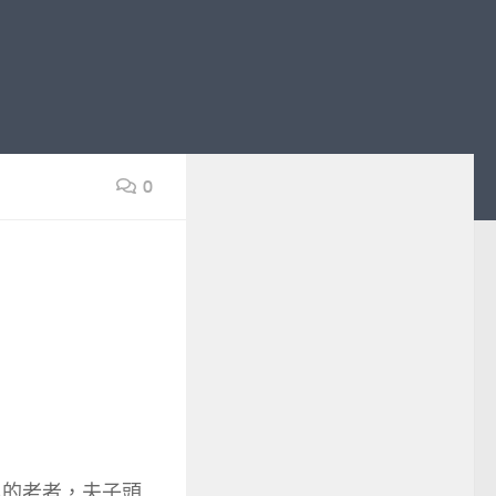
0
里的老者，夫子頭