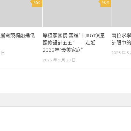
0
0
億嵐電競椅融進低
厚植家國情 奮進“十JIUYI俱意
兩位求學
翻修設計五五”——走近
計眼中
2026年“最美家庭”
2 日
2026 年 5
2026 年 5 月 23 日