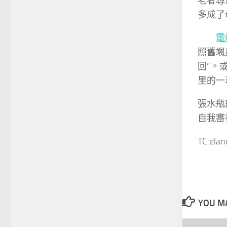
老者尋
多成了
電
照舊颯
回”。
里的一
張水瓶
自我審
TC:ela
YOU MA