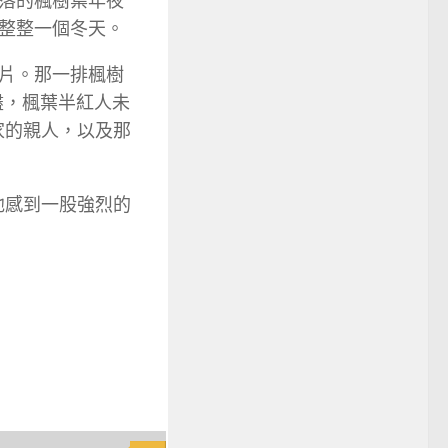
落的楓樹葉年夜
整整一個冬天。
片。那一排楓樹
盡，楓葉半紅人未
家的親人，以及那
他感到一股強烈的