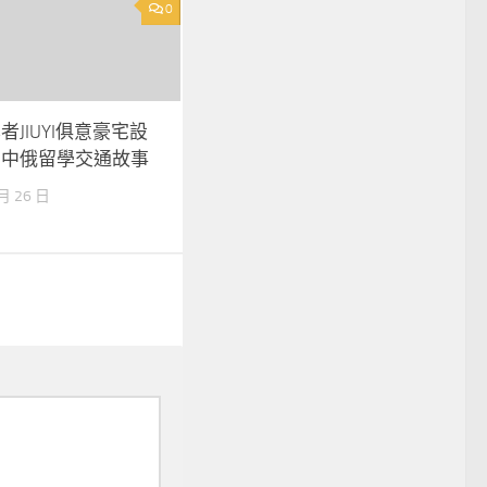
0
者JIUYI俱意豪宅設
的中俄留學交通故事
 月 26 日