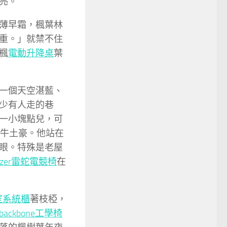
亮。
薄早霜，楓葉林
重。」就禁不住
楓
電動升降桌
葉
一個天空湛藍、
少有人走的巷
一小塊點兒，可
牛土豪。他站在
眼。特殊是老屋
azer雷蛇電競椅
在
室系統櫃
著枝椏，
backbone工學椅