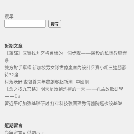
搜尋
搜尋
近期文章
【羅輝】厚實找九宮格會議的一個步驟——廣毅的私塾教導體
系
雙方對手棄權 新加坡男女隊世億嵐室內設計乒賽小組三連勝靜
待32強
村落沃野 查包養青年農創客起新潮_中國網
【念之找九宮格】明天是遭到洗禮的一天 ——孔孟故鄉研學
——D8
習近平吁加強基礎研討 打牢科技強國建秀傳醫院巡檢設基礎
近期留言
尚無留言可供顯示。