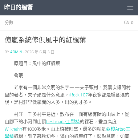
昨日的迴響
Skip to content
分數
0
億嵐系統傢俱風中的紅楓葉
BY
ADMIN
·
2026 年 6 月 3 日
原題目：風中的紅楓葉
魯珉
老家有一個非常文明的名字——夫子頭村。我屢次訊問村
里的老者，夫子頭是什么意思，
iRock T07
年夜多都是模含混的
說，是村莊里做學問的人多，出的秀才多。
村莊一千多村平易近，散布在一面有緩有陡的山坡上。從
山腳下的小河到山頂
bestmade工學椅
的裸石，垂直高度
Wilkhahn
有1800多米。山上植被旺盛，最多的就是
亞梭Artso工
學椅
楓樹。到了暮秋初冬，滿山的楓葉紅了，裝點其間，如同