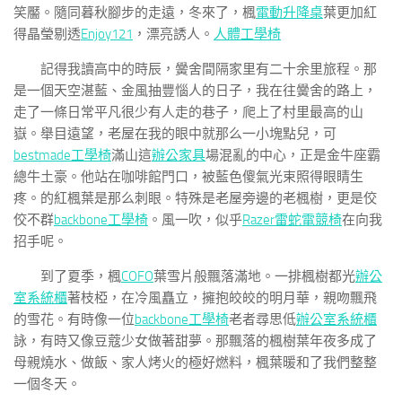
笑靨。隨同暮秋腳步的走遠，冬來了，楓
電動升降桌
葉更加紅
得晶瑩剔透
Enjoy121
，漂亮誘人。
人體工學椅
記得我讀高中的時辰，黌舍間隔家里有二十余里旅程。那
是一個天空湛藍、金風抽豐惱人的日子，我在往黌舍的路上，
走了一條日常平凡很少有人走的巷子，爬上了村里最高的山
嶽。舉目遠望，老屋在我的眼中就那么一小塊點兒，可
bestmade工學椅
滿山這
辦公家具
場混亂的中心，正是金牛座霸
總牛土豪。他站在咖啡館門口，被藍色傻氣光束照得眼睛生
疼。的紅楓葉是那么刺眼。特殊是老屋旁邊的老楓樹，更是佼
佼不群
backbone工學椅
。風一吹，似乎
Razer雷蛇電競椅
在向我
招手呢。
到了夏季，楓
COFO
葉雪片般飄落滿地。一排楓樹都光
辦公
室系統櫃
著枝椏，在冷風矗立，擁抱皎皎的明月華，親吻飄飛
的雪花。有時像一位
backbone工學椅
老者尋思低
辦公室系統櫃
詠，有時又像豆蔻少女做著甜夢。那飄落的楓樹葉年夜多成了
母親燒水、做飯、家人烤火的極好燃料，楓葉暖和了我們整整
一個冬天。