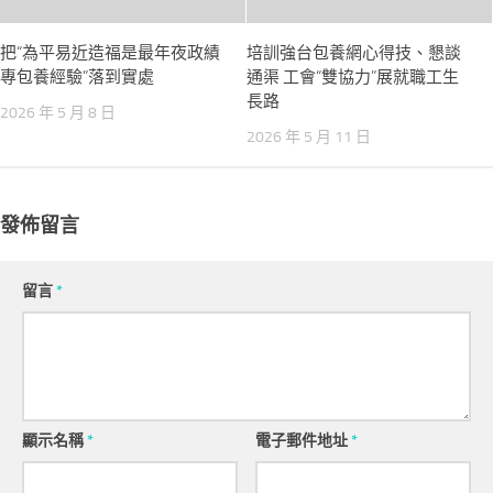
把“為平易近造福是最年夜政績
培訓強台包養網心得技、懇談
專包養經驗”落到實處
通渠 工會“雙協力”展就職工生
長路
2026 年 5 月 8 日
2026 年 5 月 11 日
發佈留言
留言
*
顯示名稱
*
電子郵件地址
*