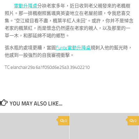
電動升降桌
分袂老家多年，近日收到老父親發來的老楓樹
照片。那一排楓樹照舊颯爽英姿地立在老屋前頭，令我悲喜交
集。“空江縱目看不盡，楓葉半紅人未回”。或許，你并不是悼念
老家的楓葉紅，而是懷念仍然還在老家的親人，以及那里的一
草一木，和那延綿不竭的鄉愁。
張水瓶的處境更糟，當圓
Funte電動升降桌
規刺入他的藍光時，
他感到一股強烈的自我審視衝擊。
TC:elanchair29a 6a1f050d6e25a3.39402210
YOU MAY ALSO LIKE...
0
0