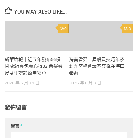
YOU MAY ALSO LIKE...
0
0
新華鮮報｜近五年發布66項
海南省第一屆船員技巧年夜
國標&#專包養心得32;西醫藥
到九宮格會議室交鋒在海口
尺度化讓診療更安心
舉辦
2026 年 5 月 11 日
2026 年 6 月 3 日
發佈留言
留言
*