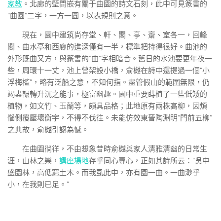
家教
。北廊的壁間嵌有關于曲園的詩文石刻，此中可見篆書的
“曲園”二字，一方一圓，以表規則之意。
現在，園中建筑尚存堂、軒、閣、亭、齋、室各一，回峰
閣、曲水亭和西廊的進深僅有一半，標準把持得很好。曲池的
外形既曲又方，與篆書的“曲”字相暗合。舊日的水池要更年夜一
些，周環十一丈，池上曾架設小橋，俞樾在詩中還提過一個“小
浮梅檻”，略有泛船之意，不知何指。盡管假山的範圍無限，仍
竭盡輾轉升沉之能事，極富幽趣。園中重要蒔植了一些低矮的
植物，如文竹、玉蘭等，頗具品格；此地原有兩株高柳，因煩
惱側覆壓壞衡宇，不得不伐往。未能仿效東晉陶淵明“門前五柳”
之典故，俞樾引認為憾。
在曲園徜徉，不由想象昔時俞樾與家人清雅清幽的日常生
涯，山林之樂，
講座場地
存乎同心專心，正如其詩所云：“吳中
盛園林，高低窮土木。而我虱此中，亦有園一曲。一曲渺乎
小，在我則已足。”