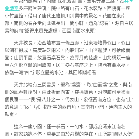
宅第門廳朝南，內懸“探花落第”匾。全宅分為三路，設
共享
會議室
多座廳堂建筑，院中略有山石、花木裝點。西院有一座
小竹里館，借用了唐代王維輞川別業中的景名。花圃在東南
部，南側的春在堂向北延長出一間小軒，題為“認春”，源自白居
易的詩句“認得東風先處處，西園南面水東頭”。
天井狹長，沿西墻布置一條直廊，沿東墻堆疊假山。假山
以湖石掇成，高度缺乏兩米，內躲洞窟，山徑迴旋，可拾級而
登；山頂平展，放置石桌石凳，為弄月的佳處。山北構筑一座
半六角形立體的回峰閣，居于壘石基座之上。院西有曲水亭，
依臨一灣“凹”字形立體的水池，與回峰閣相看。
天井北端有三間書房，題為“達齋”，取“曲而達”之意，與南
側的認春軒遠對。由此折而向東，穿過籬笆，沿游廊可至盡真
個艮宧——“艮”是八卦之一，代表山，象征西南方位，也有“止”
的意思；“宧”（yí）指衡宇的西南角，其南有小門，通向主人的
臥室。
這么一座小園，僅一拳石、一勺水，卻成為清末江南名
園，詩家題詠不停，重要是由於俞樾的存在，正所謂“園以人傳”