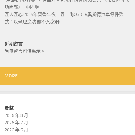
功西部）_中國網
匠人匠心·2024年齊魯年夜工匠｜尚OSDER奧斯德汽車零件榮
武：以毫厘之功 鑄不凡之器
近期留言
尚無留言可供顯示。
MORE
彙整
2026 年 8 月
2026 年 7 月
2026 年 6 月