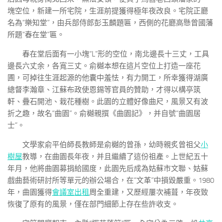
塊空位，新建一所宅院，生涯前提獲得極年夜改良。宅院正廳
名為“樂知堂”，由兵部侍郎彭玉麟題匾，西側的花廳高懸曾國藩
所題“春在堂”匾。
春在堂后面有一小塊“L”形的空位，南北邊長十三丈，工具
邊長六丈余，各寬三丈。俞樾本想在這片空位上打造一座花
圃，可掉往生涯起源的他囊中羞怯，有力開工，所幸獲得湖廣
總督李瀚章、江蘇布政使恩錫等官員的贊助，才得以構亭筑
軒、疊石開池、栽花種樹。此園的立體好像曲尺，風景又有波
折之趣，故名“曲園”。俞樾親撰《曲園記》，并自號“曲園居
士”。
文學家俞平伯師長教師是俞樾的曾孫，幼時親炙曾祖父
小
樹屋
教導，在曲園長年夜，并且繼續了這份祖產。上世紀五十
年月，他將曲園募捐給國度，此園先后成為姑蘇市文聯、姑蘇
戲曲藝術研討所等單元的辦公場合，在“文革”中損毀嚴重。1980
年，曲園獲得
會議室出租
周全重建，又歷經屢次補葺，年夜致
恢復了原有的風景，僅在部門細節上存在些許收支。