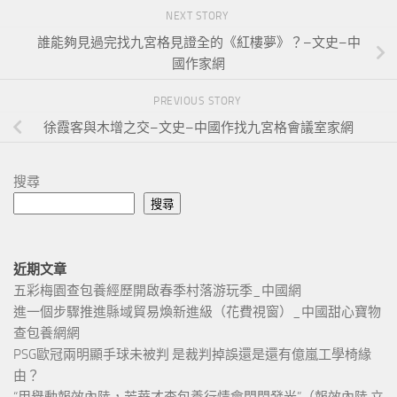
NEXT STORY
誰能夠見過完找九宮格見證全的《紅樓夢》？–文史–中
國作家網
PREVIOUS STORY
徐霞客與木增之交–文史–中國作找九宮格會議室家網
搜尋
搜尋
近期文章
五彩梅園查包養經歷開啟春季村落游玩季_中國網
進一個步驟推進縣域貿易煥新進級（花費視窗）_中國甜心寶物
查包養網網
PSG歐冠兩明顯手球未被判 是裁判掉誤還是還有億嵐工學椅緣
由？
“用舉動報效內陸，芳華才查包養行情會閃閃發光”（報效內陸 立