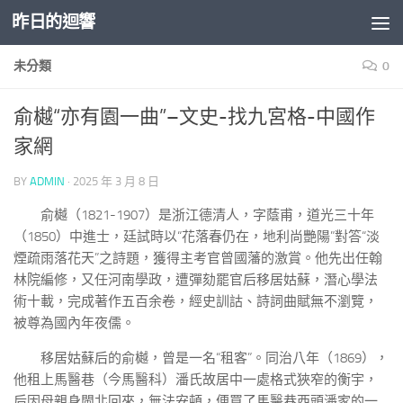
昨日的迴響
Skip to content
未分類
0
俞樾“亦有園一曲”–文史-找九宮格-中國作
家網
BY
ADMIN
·
2025 年 3 月 8 日
俞樾（1821-1907）是浙江德清人，字蔭甫，道光三十年
（1850）中進士，廷試時以“花落春仍在，地利尚艷陽”對答“淡
煙疏雨落花天”之詩題，獲得主考官曾國藩的激賞。他先出任翰
林院編修，又任河南學政，遭彈劾罷官后移居姑蘇，潛心學法
術十載，完成著作五百余卷，經史訓詁、詩詞曲賦無不瀏覽，
被尊為國內年夜儒。
移居姑蘇后的俞樾，曾是一名“租客”。同治八年（1869），
他租上馬醫巷（今馬醫科）潘氏故居中一處格式狹窄的衡宇，
后因母親身閩北回來，無法安頓，便買了馬醫巷西頭潘家的一