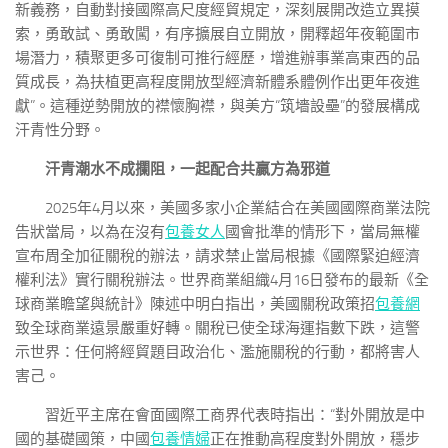
新義務，自動對接國際高尺度經貿規定，深刻展開改造立異摸
索，勇敢試、勇敢闖，有序擴展自立開放，開釋超年夜範圍市
場潛力，積聚更多可復制可推行經歷，增進辦事業高東西的品
質成長，為扶植更高程度開放型經濟新體系體例作出更年夜進
獻”。這種逆勢開放的襟懷胸襟，與美方“筑墻設壘”的發展構成
汗青性分野。
汗青潮水不成攔阻，一起配合共贏方為邪道
2025年4月以來，美國多家小企業結合在美國國際商業法院
告狀當局，以為在沒有
包養女人
國會批準的情形下，當局無權
宣布周全加征關稅的辦法，請求禁止當局根據《國際緊迫經濟
權利法》實行關稅辦法。世界商業組織4月16日發布的最新《全
球商業瞻望與統計》陳述中明白指出，美國關稅政策招
包養網
致全球商業遠景嚴重好轉。關稅已使全球海運指數下跌，這警
示世界：任何將經貿題目政治化、濫施關稅的行動，都將害人
害己。
習近平主席在會面國際工商界代表時指出：“對外開放是中
國的基礎國策，中國
包養情婦
正在推動高程度對外開放，穩步