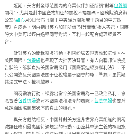
近期，美方對全球范圍內的商業伙伴加征所謂“對等
包養網
關稅”，尤其是對中國產物加征的關稅不竭加碼。國務院消息辦
公室4
甜心
月9日發布《關于中美經貿關系若干題目的中方態
度》白皮書，明白指出美方加征所謂“對等關稅”損人害己，同時
誇大中美可以經由過程同等對話、互利一起配合處理經貿不
合。
針對美方的關稅霸凌行動，列國紛紜表現震動和氣憤。在
美國國際，
包養網
也呈現了大批否決聲響，有人向聯邦法院提
告狀訟，訴狀直指美國當局濫用《國際緊迫經濟權利法》，不
只公開違反美國憲法關于征稅權屬于國會的龐。準繩，更質疑
其法式守法、權利越界。
關稅霸凌行動，裸露出當今美國當局為一己政治私利，寧
愿冒著
包養情婦
違背本國憲法和法令的風險，
包養情婦
也要肆
意蹂躪國際商業次序的真正的臉孔。
與美方截然相反，中國針對美方違背世界商業組織的關稅
減讓任務和最惠國待遇規定的行動、面臨其單邊主義的極限施