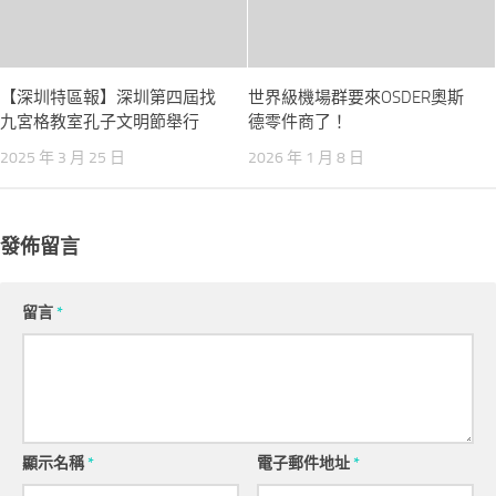
【深圳特區報】深圳第四屆找
世界級機場群要來OSDER奧斯
九宮格教室孔子文明節舉行
德零件商了！
2025 年 3 月 25 日
2026 年 1 月 8 日
發佈留言
留言
*
顯示名稱
*
電子郵件地址
*