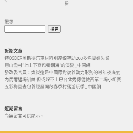
醫
搜尋
搜尋
近期文章
特OSDER奧斯德汽車材料別產線輔助260多名寶媽失業
嶗山漁村“上山下查包養網海”的演變_中國網
發改委官員：煤炭還是中國應對復雜動力形勢的最年夜底氣
內馬爾返場訓練 但或趕不上巴台北秀傳健檢西第二場小組賽
五彩梅園查包養經歷開啟春季村落游玩季_中國網
近期留言
尚無留言可供顯示。