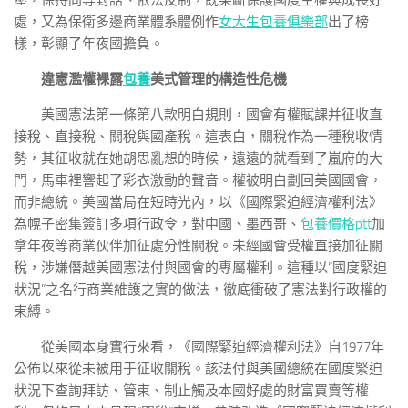
壓，保持同等對話、依法反制，既果斷保護國度主權與成長好
處，又為保衛多邊商業體系體例作
女大生包養俱樂部
出了榜
樣，彰顯了年夜國擔負。
違憲濫權裸露
包養
美式管理的構造性危機
美國憲法第一條第八款明白規則，國會有權賦課并征收直
接稅、直接稅、關稅與國產稅。這表白，關稅作為一種稅收情
勢，其征收就在她胡思亂想的時候，遠遠的就看到了嵐府的大
門，馬車裡響起了彩衣激動的聲音。權被明白劃回美國國會，
而非總統。美國當局在短時光內，以《國際緊迫經濟權利法》
為幌子密集簽訂多項行政令，對中國、墨西哥、
包養價格ptt
加
拿年夜等商業伙伴加征處分性關稅。未經國會受權直接加征關
稅，涉嫌僭越美國憲法付與國會的專屬權利。這種以“國度緊迫
狀況”之名行商業維護之實的做法，徹底衝破了憲法對行政權的
束縛。
從美國本身實行來看，《國際緊迫經濟權利法》自1977年
公佈以來從未被用于征收關稅。該法付與美國總統在國度緊迫
狀況下查詢拜訪、管束、制止觸及本國好處的財富買賣等權