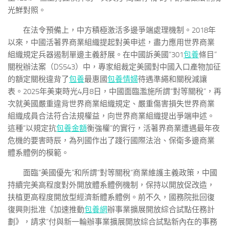
光鮮對照。
在法令預備上，中方積極激活多邊爭端處理機制。2018年
以來，中國活著界商業組織提起對美申述，盡力應用世界商業
組織規定兵器遏制單邊主義舒展。在中國訴美國“301
包養
條目”
關稅辦法案（DS543）中，專家組裁定美國對中國入口產物加征
的額定關稅違背了
包養
最惠國
包養情婦
待遇準繩和關稅減讓
表。2025年美東時光4月8日，中國面臨濫施所謂“對等關稅”，再
次就美國嚴重違背世界商業組織規定、嚴重傷害損失世界商業
組織成員合法符合法規權益，向世界商業組織提出爭端申述。
這種“以規定抗
包養金額
衡強權”的實行，活著界商業遭遇最年夜
危機的要害時辰，為列國作出了踐行國際法治、保衛多邊商業
體系體例的模範。
面臨“美國優先”和所謂“對等關稅”商業維護主義政策，中國
持續完美高程度對外開放體系體例機制，保持以開放促改造，
扶植更高程度開放型經濟新體系體例。前不久，國務院批回復
復興則批准《加速推動
包養網
辦事業擴展開放綜合試點任務計
劃》，請求“付與新一輪辦事業擴展開放綜合試點新內在的事務