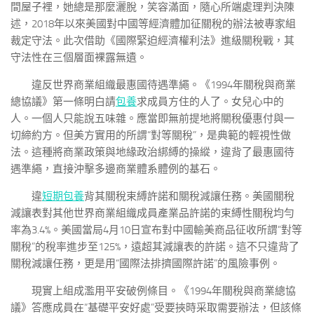
間屋子裡，她總是那麼灑脫，笑容滿面，隨心所端處理判決陳
述，2018年以來美國對中國等經濟體加征關稅的辦法被專家組
裁定守法。此次借助《國際緊迫經濟權利法》進級關稅戰，其
守法性在三個層面裸露無遺。
違反世界商業組織最惠國待遇準繩。《1994年關稅與商業
總協議》第一條明白請
包養
求成員方住的人了。女兒心中的
人。一個人只能說五味雜。應當即無前提地將關稅優惠付與一
切締約方。但美方實用的所謂“對等關稅”，是典範的輕視性做
法。這種將商業政策與地緣政治綁縛的操縱，違背了最惠國待
遇準繩，直接沖擊多邊商業體系體例的基石。
違
短期包養
背其關稅束縛許諾和關稅減讓任務。美國關稅
減讓表對其他世界商業組織成員產業品許諾的束縛性關稅均勻
率為3.4%。美國當局4月10日宣布對中國輸美商品征收所謂“對等
關稅”的稅率進步至125%，遠超其減讓表的許諾。這不只違背了
關稅減讓任務，更是用“國際法排擠國際許諾”的風險事例。
現實上組成濫用平安破例條目。《1994年關稅與商業總協
議》答應成員在“基礎平安好處”受要挾時采取需要辦法，但該條