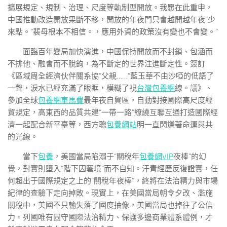
擴展規定、規制、治理、尺度等軌制型開放。我愿在此重申，
中國推動改造開放果斷不移，開放的年夜門只會越開越年夜“少
來點。”裴母根本不相信。，應用外資的政策沒有變也不會變。”
面臨百年變局加快演進，中國保持開放而不封鎖、包涵而
不排他、融會而不脫鉤，為不斷定的世界注進斷定性。簽訂
《區域周全經濟伙伴關系協“父親……”藍玉華不由沙啞的低語了
一聲，淚水已經充滿了眼眶，模糊了視
台灣包養網
線。議》、
參加全球
包養網車馬費
最年夜自貿區，自動對接國際高尺度經
貿規定，高東西的品質共建“一帶一路”繚繞互聯互通打造國際經
濟一起配合新平臺等，西方聰
包養網站
明一直閃爍著命運與共
的光線。
當下
包養
，美國當局陷溺于“關稅年
包養網VIP
夜棒”的幻
覺，對實則墮入“階下囚窘境”而不自知。汗青經歷反復證實，任
何超出于國際規定之上的“關稅年夜棒”，終將在法治精力與市場
紀律的查驗下走向掉敗。現實上，在美國當局朝令夕改、濫施
關稅中，美國不只輸失落了國度抽像，美國當局也掉往了公信
力。列國唯有固守國際法治精力、保護多邊商業體系體例，才