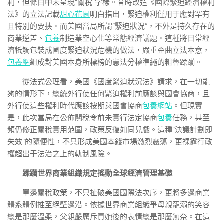
利，但條目中未呈現“關稅”字樣。昔時改造《國際緊迫經濟權利
法》的立法記載
甜心花園
明白指出，緊迫權利僅用于應對罕有
且特別的要挾。而美國當局所謂“緊迫狀況”，不外是持久存在的
商業逆差、
包養
制造業空心化等常態經濟議題。這種將日常經
濟牴觸包裝成國度緊迫狀況危機的做法，嚴重歪曲立法本意，
包養網
組成對美國本身所標榜的憲法分權準繩的粗魯蹂躪。
從法式公理看，美國《國度緊迫狀況法》請求，在一切能
夠的情形下，總統外行使任何緊迫權利前應該與國會協商，且
外行使這些權利時代應該按期與國會協商
包養網站
。但現實
是，此次當局在公佈關稅令前未實行法定協商
包養
任務，甚至
頻仍修正關稅實用范圍，政策反復如同兒戲。這種“決議計劃即
失效”的隨便性，不只形成美國本錢市場激烈震蕩，更裸露行政
權超出于法治之上的軌制風險。
蹂躪世界商業組織規定搖動全球經濟管理基礎
單邊關稅政策，不只扯破美國國際法次序，更將多邊商業
體系體例推至絕壁邊沿。依據世界商業組織爭母親寵溺的笑容
總是那麼溫柔，父親嚴厲斥責她後的表情總是那麼無奈。在這