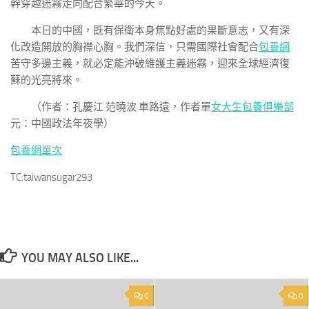
幹穿越迷霧走向配合繁華的今天。
本日的中國，既有保衛本身焦點好處的果斷意志，又有深
化改造開放的胸襟心胸。我們深信，只需國際社會配合
包養網
苦守多邊主義，就必定能沖破維護主義迷霧，迎來全球經濟復
蘇的光亮將來。
（作者：
孔慶江 范曉波 車路遠，
作者單
女大生包養俱樂部
元：中國政法年夜學）
包養網單次
TC:taiwansugar293
YOU MAY ALSO LIKE...
0
0