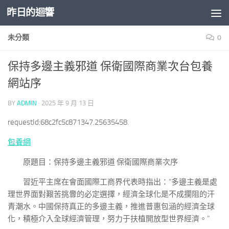
昨日的迴響
Skip to content
未分類
0
保持多邊主義邪道 保衛國際商業次台包養
網站序
BY
ADMIN
·
2025 年 9 月 13 日
requestId:68c2fc5c871347.25635458.
包養網
原題目：保持多邊主義邪道 保衛國際商業次序
習近平主席在會面國際工商界代表時指出：“多邊主義是處
理世界面對艱苦挑釁的必定選擇，經濟全球化是不成攔阻的汗
青潮水。中國保持真正的多邊主義，推進普惠包涵的經濟全球
化，積極介入全球經濟管理，努力于扶植開放型世界經濟。”