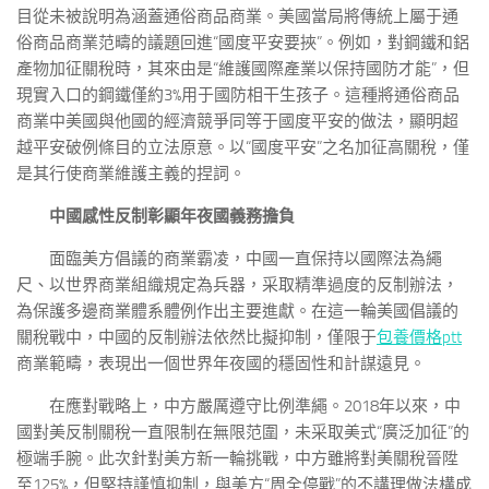
目從未被說明為涵蓋通俗商品商業。美國當局將傳統上屬于通
俗商品商業范疇的議題回進“國度平安要挾”。例如，對鋼鐵和鋁
產物加征關稅時，其來由是“維護國際產業以保持國防才能”，但
現實入口的鋼鐵僅約3%用于國防相干生孩子。這種將通俗商品
商業中美國與他國的經濟競爭同等于國度平安的做法，顯明超
越平安破例條目的立法原意。以“國度平安”之名加征高關稅，僅
是其行使商業維護主義的捏詞。
中國感性反制彰顯年夜國義務擔負
面臨美方倡議的商業霸凌，中國一直保持以國際法為繩
尺、以世界商業組織規定為兵器，采取精準過度的反制辦法，
為保護多邊商業體系體例作出主要進獻。在這一輪美國倡議的
關稅戰中，中國的反制辦法依然比擬抑制，僅限于
包養價格ptt
商業範疇，表現出一個世界年夜國的穩固性和計謀遠見。
在應對戰略上，中方嚴厲遵守比例準繩。2018年以來，中
國對美反制關稅一直限制在無限范圍，未采取美式“廣泛加征”的
極端手腕。此次針對美方新一輪挑戰，中方雖將對美關稅晉陞
至125%，但堅持謹慎抑制，與美方“周全停戰”的不講理做法構成