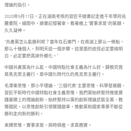
理論的指引。
2020年9月17日，正在湖南考核的習近平總書記走進千年學府岳
麓書院。細雨中，總書記撐著傘，看著檐上“實事求是”的匾額，
久久凝神。
“共產黨怎么能勝利呢？當年在石庫門，在南湖上那么一條船，
那么十幾個人，到明天這一個步驟。這里面的途徑必定要搞明
白，必定要把真諦外鄉化。”
中國共產黨為什么能，中國特點社會主義為什么好，歸根究竟
是馬克思主義行，是中國化時代化的馬克思主義行。
毛澤東思惟、鄧小平理論、“三個代表”主要思惟、科學發展觀、
習近平新時代中國特點社會主義思惟，我們黨始終堅持推進實
踐基礎上的理論創新，始終堅持以黨的創新理論武裝全黨、教
導國民，以思惟創新引領實踐變革，推動黨和國家事業不斷從
勝利走向新的勝利。
束縛思惟，實事求是，與時俱進，求真務實。