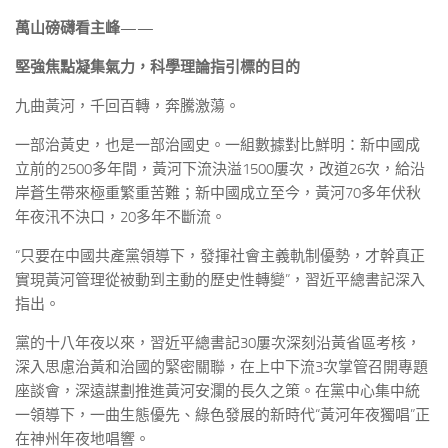
萬山磅礴看主峰——
堅強焦點凝集氣力，科學理論指引標的目的
九曲黃河，千回百轉，奔騰激蕩。
一部治黃史，也是一部治國史。一組數據對比鮮明：新中國成
立前的2500多年間，黃河下流決溢1500屢次，改道26次，給沿
岸蒼生帶來極重繁重苦難；新中國成立至今，黃河70多年伏秋
年夜汛不決口，20多年不斷流。
“只要在中國共產黨領導下，發揮社會主義軌制優勢，才幹真正
實現黃河管理從被動到主動的歷史性轉變”，習近平總書記深入
指出。
黨的十八年夜以來，習近平總書記30屢次深刻沿黃省區考核，
深入思慮治黃和治國的緊密關聯，在上中下流3次掌管召開專題
座談會，深遠謀劃推進黃河安瀾的長久之策。在黨中心集中統
一領導下，一曲生態優先、綠色發展的新時代“黃河年夜獨唱”正
在神州年夜地唱響。