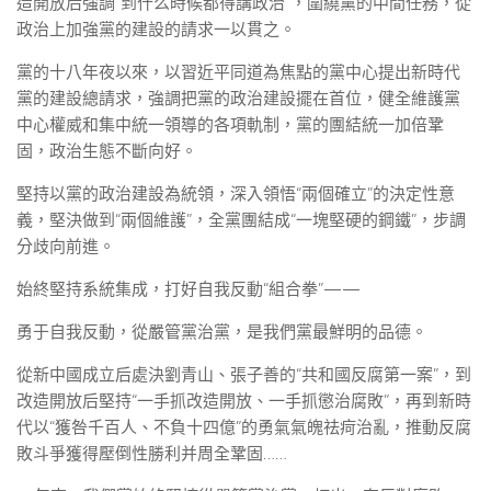
造開放后強調“到什么時候都得講政治”，圍繞黨的中間任務，從
政治上加強黨的建設的請求一以貫之。
黨的十八年夜以來，以習近平同道為焦點的黨中心提出新時代
黨的建設總請求，強調把黨的政治建設擺在首位，健全維護黨
中心權威和集中統一領導的各項軌制，黨的團結統一加倍鞏
固，政治生態不斷向好。
堅持以黨的政治建設為統領，深入領悟“兩個確立”的決定性意
義，堅決做到“兩個維護”，全黨團結成“一塊堅硬的鋼鐵”，步調
分歧向前進。
始終堅持系統集成，打好自我反動“組合拳”——
勇于自我反動，從嚴管黨治黨，是我們黨最鮮明的品德。
從新中國成立后處決劉青山、張子善的“共和國反腐第一案”，到
改造開放后堅持“一手抓改造開放、一手抓懲治腐敗”，再到新時
代以“獲咎千百人、不負十四億”的勇氣氣魄祛疴治亂，推動反腐
敗斗爭獲得壓倒性勝利并周全鞏固……