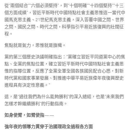
從“兩個結合”“六個必須堅持”，到“十個明確”“十四個堅持”“十三
個方面成績”，習近平新時代中國特點社會主義思惟這一當代中
國馬克思主義、21世紀馬克思主義，深入答覆中國之問、世界
之問、國民之問、時代之問，科學指引平易近族復興的壯闊征
程。
焦點就是氣力，思惟就是旗幟。
黨的第三個歷史決議明確指出：“黨確立習近平同道黨中心的焦
點、全黨的焦點位置，確立習近平新時代中國特點社會主義思
惟的指導位置，反應了全黨全軍全國各族國民配合心愿，對新
時代黨和國家事業發展、對推進中華平易近族偉年夜復興歷史
進程具有決定性意義。”
這，是“過往我們為什么能夠勝利”的深入總結，也是“未來我們
怎樣才幹繼續勝利”的行動指南。
如身使臂，如臂使指——
強年夜的領導力貫穿于治國理政全過程各方面