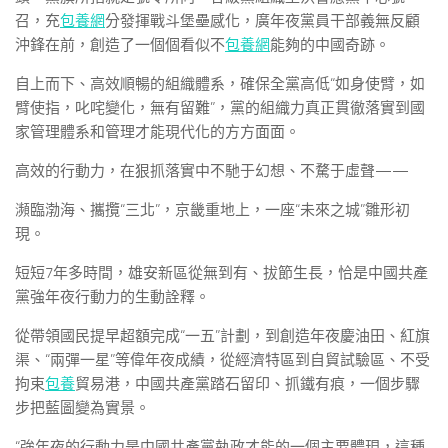
召，充
包養網
分發揮戰斗堡壘感化，廣年夜黨員干部義無反顧
沖鋒在前，創造了一個個看似不
包養網
能夠的中國奇跡。
自上而下、高效順暢的組織體系，確保全黨高低“如身使臂，如
臂使指，叱咤變化，無有留難”，黨的組織力真正貫徹落實到國
家管理體系和管理才能現代化的方方面面。
高效的行動力，在狠抓落實中不馳于幻想、不騖于虛聲——
瀕臨渤海、攜攬“三北”，京畿重地上，一座“未來之城”雛形初
現。
短短7年多時間，雄安新區從無到有、拔節生長，恰是中國共產
黨強年夜行動力的生動詮釋。
從帶領國民提早超額完成“一五”計劃，到創造年夜慶油田、紅旗
渠、“兩彈一星”等偉年夜成績，從經濟特區到自貿試驗區、不受
拘束
包養
貿易港，中國共產黨踏石留印、抓鐵有痕，一個步驟
步把藍圖變為實景。
“強年夜的行動力是中國共產黨執政才能的一個主要體現，這種