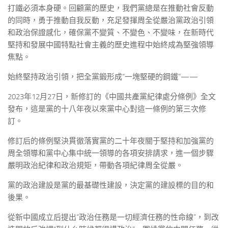
打鐵必須本身硬。回顧黨的歷史，我們黨總是在推動社會反動
的同時，勇于推動自我反動，充足發揮周全從嚴治黨政治引領
和政治保證感化，確保黨不變質、不變色、不變味，在新時代
堅持和發展中國特點社會主義的歷史進程中始終成為堅強領導
焦點。
始終堅持政治引領，把全黨鍛形成“一塊堅硬的鋼鐵”——
2023年12月27日，新修訂的《中國共產黨紀律處分條例》全文
發布，這是黨的十八年夜以來黨中心對這一條例的第三次修
訂。
修訂后的條例堅決貫徹落實黨的二十年夜關于堅持和加強黨的
周全領導和黨中心集中統一領導的各項安排請求，進一個步驟
嚴明政治紀律和政治規矩，帶動各項紀律周全從嚴。
黨的政治建設是黨的最基礎性建設，決定黨的建設標的目的和
後果。
從新中國成立后提出“政治任務是一切經濟任務的性命線”，到改