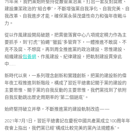
75年來，我們黨始終堅持從嚴管黨治黨，打出一套反對腐敗、
建設廉潔政治的“組合拳”，不斷增強黨自我凈化、自我完美、自
我改革、自我進步才能，確保黨永葆茂盛性命力和強年夜戰斗
力。
從以作風建設開局破題，把貫徹落實中心八項規定精力作為主
要抓手，到“打虎”“拍蠅”“獵狐”多管齊下，一體推進不敢腐、不
克不及腐、不想腐，再到周全推進黨的政治建設、思惟建設、
組織建設
包養網
、作風建設、紀律建設，把軌制建設貫穿此
中……
新時代以來，一系列理念創新和實踐創新，把黨的建設新的偉
年夜工程推進到新階段，構成了習近平總書記關于黨的建設的
主要思惟、關于黨的自我反動的主要思惟，我們黨找到了依附
自我反動跳出歷史周期率的“第二個謎底”。
始終堅持破立并舉，不斷推進黨的建設軌制改造——
2021年7月1日，習近平總書記在慶祝中國共產黨成立100周年年
夜會上指出，我們黨已經“構成比較完美的黨內法規體系”。