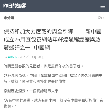
昨日的迴響
Skip to content
未分類
0
保持和加大力度黨的周全引導——新中國
成立75周查包養網站年輝煌過程經歷與啟
發述評之一_中國網
BY
ADMIN
·
2025 年 3 月 20 日
時間是最客觀的見證者，也是最偉年夜的書寫者。
75載風云激蕩，中國共產黨帶領中國國民譜寫了恢弘壯麗的史
詩，鑄就了國民共和國特出史冊的偉業。
穿越歷史煙云，一個真諦明示未來——
“沒有中國共產黨，就沒有新中國，就沒有中華平易近族偉年夜
復興。”