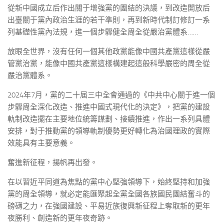
從新中國成立后作出關于增強黨的團結的決議，到改造開放后
出臺關于黨內政治生涯的若干準則，再到新時代制訂修訂一系
列基礎性黨內法規，進一個步驟健全周全從嚴治黨體系……
放眼全世界，沒有任何一個其他政黨能像中國共產黨這樣從嚴
管黨治黨，能像中國共產黨這樣構建起這般科學嚴密的周全從
嚴治黨體系。
2024年7月，黨的二十屆三中全會通過的《中共中心關于進一個
步驟周全深化改造、推進中國式現代化的決定》，把黨的建設
軌制改造擺在主要地位統籌謀劃、接續推進，作出一系列具體
安排，對于推動黨的領導軌制優勢更好轉化為治國理政的實際
效能具有主要意義。
奮進新征程，揚帆再出發。
在以習近平同道為焦點的黨中心堅強領導下，始終堅持和加強
黨的周全領導，就必定能匯聚起全黨全國各族國民團結奮斗的
磅礴之力，在強國建設、平易近族復興新征程上奪取新的更年
夜勝利、創造新的更年夜奇跡。