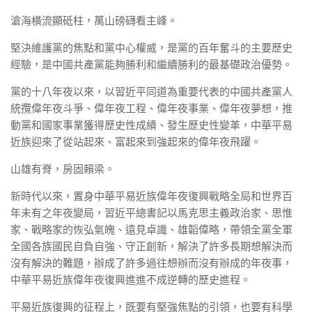
滄海橫流顯砥柱，萬山磅礴看主峰。
堅決維護黨的焦點和黨中心權威，是黨的百年奮斗的主要歷史
經驗，是中國共產黨能夠勝利和繼續勝利的最基礎政治優勢。
黨的十八年夜以來，以習近平同道為重要代表的中國共產黨人
統攬偉年夜斗爭、偉年夜工程、偉年夜事業、偉年夜夢想，推
動黨和國家事業獲得歷史性成績、發生歷史性變革，中華平易
近族迎來了從站起來、富起來到強起來的偉年夜飛躍。
山雄有脊，房固賴梁。
新時代以來，置身中華平易近族偉年夜復興戰略全局和世界百
年未有之年夜變局，習近平總書記以馬克思主義政治家、思惟
家、戰略家的恢弘氣魄、遠見卓識、雄韜偉略，帶領全黨全軍
全國各族國民自負自強、守正創新，解決了許多長期想解決而
沒有解決的難題，辦成了許多過往想辦而沒有辦成的年夜事，
中華平易近族偉年夜復興進進不成逆轉的歷史進程。
平易近族復興的征程上，既要有堅強焦點的引領，也要有科學