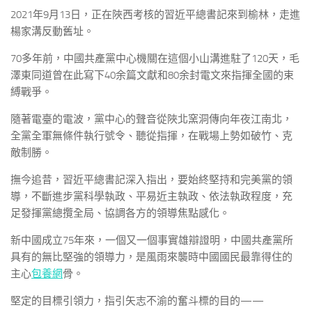
2021年9月13日，正在陜西考核的習近平總書記來到榆林，走進
楊家溝反動舊址。
70多年前，中國共產黨中心機關在這個小山溝進駐了120天，毛
澤東同道曾在此寫下40余篇文獻和80余封電文來指揮全國的束
縛戰爭。
隨著電臺的電波，黨中心的聲音從陜北窯洞傳向年夜江南北，
全黨全軍無條件執行號令、聽從指揮，在戰場上勢如破竹、克
敵制勝。
撫今追昔，習近平總書記深入指出，要始終堅持和完美黨的領
導，不斷進步黨科學執政、平易近主執政、依法執政程度，充
足發揮黨總攬全局、協調各方的領導焦點感化。
新中國成立75年來，一個又一個事實雄辯證明，中國共產黨所
具有的無比堅強的領導力，是風雨來襲時中國國民最靠得住的
主心
包養網
骨。
堅定的目標引領力，指引矢志不渝的奮斗標的目的——