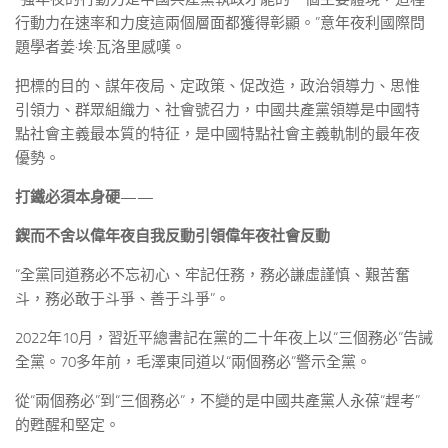
行動力在速率和力度這兩個層面都獲得彰顯。”意年夜利國際問
題學者姜·埃·瓦洛里感嘆。
把標的目的、謀年夜局、定政策、促改造，政治領導力、思惟
引領力、群眾組織力、社會號召力，中國共產黨領導是中國特
點社會主義最本質的特征，是中國特點社會主義軌制的最年夜
優勢。
打鐵必須本身硬——
鍥而不舍以偉年夜自我反動引領偉年夜社會反動
“全黨同道務必不忘初心、牢記任務，務必謙虛謹慎、艱苦奮
斗，務必敢于斗爭、善于斗爭”。
2022年10月，習近平總書記在黨的二十年夜上以“三個務必”告誡
全黨。70多年前，毛澤東同道以“兩個務必”警示全黨。
從“兩個務必”到“三個務必”，不變的是中國共產黨人永葆“趕考”
的甦醒和堅定。