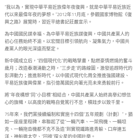
“我以為，實現中華平易近族偉年夜復興，就是中華平易近族近
代以來最偉年夜的夢想。”2012年11月底，參觀國家博物館《復
興之路》展覽時，習近平總書記莊嚴宣示。
為中國國民謀幸福、為中華平易近族謀復興，中國共產黨人的
初心任務始終不渝。以宏闊目標引領航向、凝集氣力，中國共
產黨人的眼光深遠而堅定。
新中國成立后，“四個現代化”的戰略擘畫，點燃豪情燃燒的奮斗
歲月；改造春潮涌動之時，“三步走”的路線圖，激發追趕時代的
彭湃動力；進進新時代，以中國式現代化周全推進強國建設、
平易近族復興偉業，指引億萬國民向著光亮未來勇毅前行。
將“年夜構想”同“小目標”相結合，中國共產黨人始終高舉幻想信
心的旗幟，以高度的戰略自覺篤行不怠，積跬步以致千里。
75年來，我們黨接續編制和實施十四個“五年規劃（計劃）”，猶
如一座座里程碑，串聯起了從“一輛汽車、一架飛機、一輛坦
克、一輛拖沓機都不克不及造”到實現鐵路進青躲、口岸連五
洋、神船遨太空、“回祿”探火星的中國壯舉。