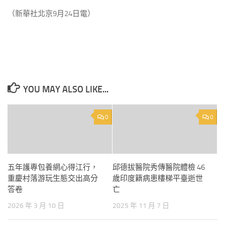
（新華社北京9月24日電）
YOU MAY ALSO LIKE...
0
0
五年護專包養網心得江行，
邱德拔醫院秀傳醫院體檢 46
重慶村落游玩生態交出高分
歲印度籍病患樓梯平臺逝世
答卷
亡
2026 年 3 月 10 日
2025 年 11 月 7 日