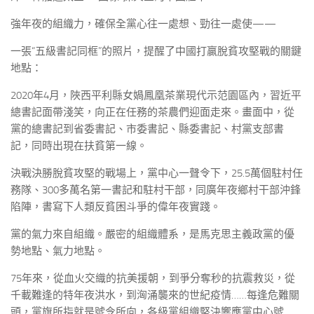
強年夜的組織力，確保全黨心往一處想、勁往一處使——
一張“五級書記同框”的照片，提醒了中國打贏脫貧攻堅戰的關鍵
地點：
2020年4月，陜西平利縣女媧鳳凰茶業現代示范園區內，習近平
總書記面帶淺笑，向正在任務的茶農們迎面走來。畫面中，從
黨的總書記到省委書記、市委書記、縣委書記、村黨支部書
記，同時出現在扶貧第一線。
決戰決勝脫貧攻堅的戰場上，黨中心一聲令下，25.5萬個駐村任
務隊、300多萬名第一書記和駐村干部，同廣年夜鄉村干部沖鋒
陷陣，書寫下人類反貧困斗爭的偉年夜實踐。
黨的氣力來自組織。嚴密的組織體系，是馬克思主義政黨的優
勢地點、氣力地點。
75年來，從血火交織的抗美援朝，到爭分奪秒的抗震救災，從
千載難逢的特年夜洪水，到洶涌襲來的世紀疫情……每逢危難關
頭，黨旗所指就是號令所向，各級黨組織堅決響應黨中心號