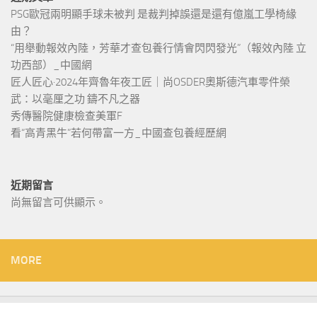
PSG歐冠兩明顯手球未被判 是裁判掉誤還是還有億嵐工學椅緣
由？
“用舉動報效內陸，芳華才查包養行情會閃閃發光”（報效內陸 立
功西部）_中國網
匠人匠心·2024年齊魯年夜工匠｜尚OSDER奧斯德汽車零件榮
武：以毫厘之功 鑄不凡之器
秀傳醫院健康檢查美軍F
看“高青黑牛”若何帶富一方_中國查包養經歷網
近期留言
尚無留言可供顯示。
MORE