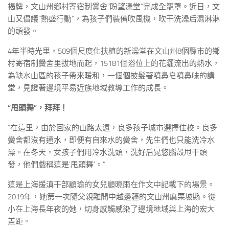
揭牌，文山州鄉村寄宿制黌舍“盼望澡堂”完成全籠罩。近日，文
山又倡議“熱盛行動”，為孩子們裝備吹風機，吹干洗澡后濕淋淋
的頭發。
4年半時光里，509個尺度化扶植的新澡堂在文山州8個縣市的鄉
村寄宿制黌舍里拔地而起，15181個浴位上的花灑流出的熱水，
為缺水山區的孩子帶來暖和，一個個披髮著噴鼻皂噴鼻味的講
堂，見證著邊境平易近族地域教導工作的成長。
“甩頭舞”，拜拜！
“在這里，由於回家的山路太遠，良多孩子城市選擇住校。良多
黌舍都沒有通水，即便有自來水的黌舍，先生們也只能洗冷水
澡。在冬天，女孩子們用冷水洗頭，洗好后晃悠腦殼甩干頭
發，他們戲稱這是‘甩頭舞’。”
這是上海援滇干部顧瑜的女兒顧曉雨在作文中記載下的場景。
2019年，她第一次隨父親離開中越邊疆的文山州麻栗坡縣。從
小在上海長年夜的她，切身感觸感染了邊境地域與上海的宏大
差距。