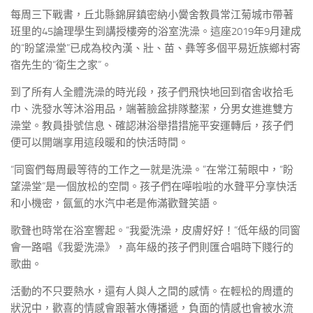
每周三下戰書，丘北縣錦屏鎮密納小黌舍教員常江菊城市帶著
班里的45論理學生到講授樓旁的浴室洗澡。這座2019年9月建成
的“盼望澡堂”已成為校內漢、壯、苗、彝等多個平易近族鄉村寄
宿先生的“衛生之家”。
到了所有人全體洗澡的時光段，孩子們飛快地回到宿舍收拾毛
巾、洗發水等沐浴用品，端著臉盆排隊整潔，分男女進進雙方
澡堂。教員掛號信息、確認淋浴舉措措施平安運轉后，孩子們
便可以開端享用這段暖和的快活時間。
“同窗們每周最等待的工作之一就是洗澡。”在常江菊眼中，“盼
望澡堂”是一個放松的空間。孩子們在嘩啦啦的水聲平分享快活
和小機密，氤氳的水汽中老是佈滿歡聲笑語。
歌聲也時常在浴室響起。“我愛洗澡，皮膚好好！”低年級的同窗
會一路唱《我愛洗澡》，高年級的孩子們則匯合唱時下賤行的
歌曲。
活動的不只要熱水，還有人與人之間的感情。在輕松的周遭的
狀況中，歡喜的情感會跟著水傳播遞，負面的情感也會被水流