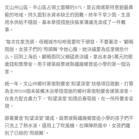
文山州山區、半山區占領土面積的97%，是云南喀斯特意貌最典
範的地域，持久面對水資本缺乏的困難。終年干旱少雨、生涯
用水供給不穩固、基本舉措措施扶植單薄讓洗澡成了一件難
事。
“每次在家洗頭，母親城市吩咐我要吹干頭發，不要著涼。”顧曉
雨說，女孩子們的“甩頭舞”令她心酸，她決議要為這里做些什
么。回到上海后，顧曉雨同父親磋商決議，拿出本身5萬元的壓
歲錢和獎學金，用于建築麻栗坡縣鐵廠鄉普追小學的第一個浴
室。
統一年，文山州鄉村寄宿制黌舍“盼望澡堂”扶植項目啟動，打算
為全州509個未裝備沐浴舉措措施的鄉村寄宿制黌舍建築澡堂。
在各方配合盡力下，“盼望澡堂”如雨后春筍般，在一所所黌舍呈
現。
跟著黌舍“盼望澡堂”建成，麻栗坡縣鐵廠鄉普追小學的孩子們不
只洗上了熱水澡，還用上了吹風機。在陣陣熱風中，女孩們離
別了已經的“甩頭舞”。