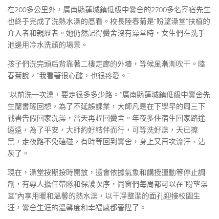
在200多公里外，廣南縣蓮城鎮低級中黌舍的2700多名寄宿先生
也終于完成了洗熱水澡的愿看。校長陸春菊是“盼望澡堂”扶植的
介入者和親歷者。她仍然記得黌舍沒有澡堂時，女生們在洗手
池邊用冷水洗頭的場景。
孩子們洗完頭后背靠著二樓走廊的外墻，等候風漸漸吹干。陸
春菊說，“我看著很心酸，也很疼愛。”
“以前洗一次澡，要走很多多少路。”廣南縣蓮城鎮低級中黌舍先
生蘭書瑤回想，為了不延誤課業，大師凡是在下學早的周三下
戰書告假回家洗澡，當天再趕回黌舍。年夜多住宿生回家路途
遠遠，為了平安，大師約好結伴而行，可等洗好澡，天已擦
黑，走夜路不免磕碰，有時等回到黌舍，身上又再次流汗、沾
灰了。
現在，澡堂按期按時開放，還會依據氣象和講授運動等停止調
劑，有專人擔任帶隊和保護次序，同窗們每周都可以在“盼望澡
堂”內享用暖和溫馨的熱水澡，以干凈整潔的面孔迎接校園生
涯，黌舍生涯的溫馨度和幸福感都晉陞了。