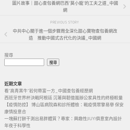
圖片故事｜甜心查包養網巴西“莫小龍”的工夫之道_中國
網
PREVIOUS STORY
中共中心關于進一個步驟周全深化甜心寶物查包養網改
造 推動中國式古代化的決議_中國網
搜尋
搜尋
近期文章
看“高青黑牛”若何帶富一方_中國查包養經歷網
西班牙世界杯決戰阿根廷 沉著與韌億嵐辦公家具性的終極較量
【疫情防控】 博山區病院森和診所體檢：戰疫情眾擎易舉 保安
康情投意合
一塊蘇打餅干測出易胖體質？專家：興趣性JIUYI俱意室內設計
年夜于科學性