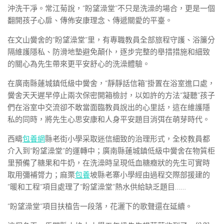
沖洗干凈。常江菊說，“盼望澡堂”不只是洗澡的場合，更是一個
翻開孩子心扉、傳佈安康理念、傳遞關愛的平臺。
在文山黌舍的“盼望澡堂”里，有專職教員全部旅程守護、浴簾分
隔維護隱私、防滑地墊避免顛仆，逐步完整的舉措措施和細致
的關心為先生帶來更平安舒心的洗澡體驗。
在廣南縣蓮城鎮低級中黌舍，“靜靜話信箱”掛置在浴室進口處，
黌舍天天遲早停止兩次保密開箱檢討，以如許的方法“凝聽”孩子
們在浴室中交流卻不敢當面臨教員說出的心里話，這在維護隱
私的同時，將先生心思安康和人身平安題目消弭在萌芽時代。
西疇
包養網
縣老街小學采取迷信細致的治理形式，全校教員都
介入到“盼望澡堂”的運轉中；廣南縣蓮城鎮低級中黌舍在物質柜
里預備了糖果和牛奶，在洗澡時呈現低血糖癥狀的先生可實時
取用彌補膂力；麻栗
包養
坡縣老寨小學經由過程交際部援建的
“暖和工程”項目處理了“盼望澡堂”熱水供給缺乏題目……
“盼望澡堂”項目扶植告一段落，花灑下的歌聲還在延續。