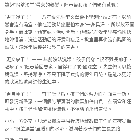
談起“盼望澡堂”帶來的轉變，陸春菊和孩子們頗有感慨：
“更干凈了！”——八年級先生李文澤從小學起開端寄宿，以前
黌舍沒有澡堂，他在活動時總懼怕本身“一身臭汗”，所以放不開
身手。而此刻，體育課、活動會后，他都能在澡堂里痛愉快快
地沖個澡，洗往活動后的汗漬和疲乏。教室里再也沒有難聞的
滋味，還經常披髮著噴鼻皂的芳香。
“更安康了！”——“以前沒法洗澡，孩子們身上很不難長痱子、
起疹子。”陸春菊回想道。自從有了“盼望澡堂”，先生們可以按
期洗澡、堅持潔凈，不只下降了疾病的傳佈風險，還能以更好
的狀況投進到進修生涯中。
“更自負了！”——有了澡堂后，孩子們的精力面孔面目一新，
頭發清新整潔，一個個芳華瀰漫的臉蛋加倍自負。在講堂和運
動中，孩子們也加倍積極慷慨，不像疇前那樣羞怯。
小小一方浴室，見證著邊境平易近族地域教導工作的年夜猛進
步。“盼望澡堂”里暖和的水流，滋潤著孩子們的生長之路。