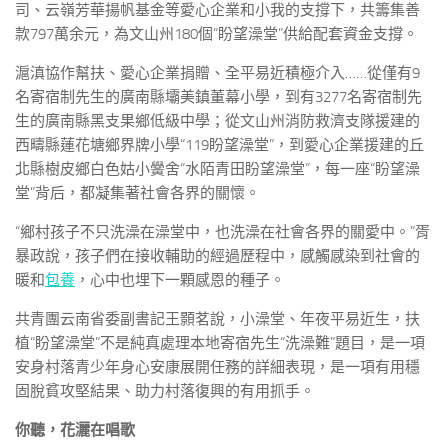
司、云嶺芳華揚帆基金等愛心企業和小我的支撐下，共籌集善
款797萬余元，為文山州180個“盼望澡堂”供給配套資金支撐。
滬滇協作幫扶、愛心企業捐贈、全平易近積極介入……從僅有9
名寄宿制先生的廣南縣壩美鎮董幕小學，到有3277名寄宿制先
生的廣南縣黑支果鄉低級中學；從文山州消防救濟支隊援建的
西疇縣蓮花塘鄉界牌小學“119盼望澡堂”，到愛心企業援建的丘
北縣樹皮鄉白色姑小黌舍“水陌青田盼望澡堂”，每一座“盼望澡
堂”背后，都凝集著社會各界的關懷。
“鄉村孩子不只洗澡在澡堂中，也洗澡在社會各界的關愛中。”胥
暴政說，孩子們在接收輔助的經過歷程中，感觸感染到社會的
暖和
包養
，心中也埋下一顆感恩的種子。
共青團云南省委副書記王顥茗說，小澡堂、年夜平易近生，扶
植“盼望澡堂”不是純真處理本地寄宿先生“洗澡難”題目，是一項
安身村落青少年身心安康展開任務的詳細表現，是一項有用穩
固脫貧攻堅結果、助力村落復興的有用抓手。
你聽，花灑在唱歌