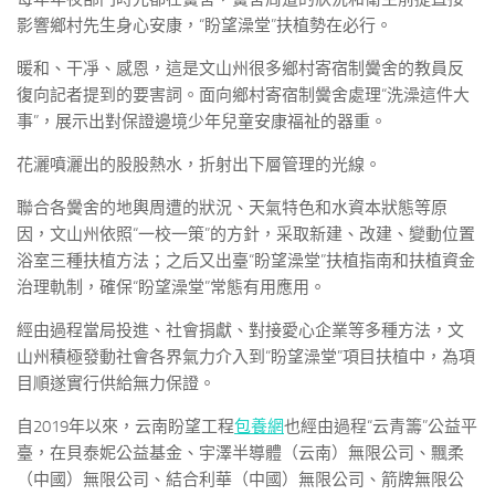
影響鄉村先生身心安康，“盼望澡堂”扶植勢在必行。
暖和、干凈、感恩，這是文山州很多鄉村寄宿制黌舍的教員反
復向記者提到的要害詞。面向鄉村寄宿制黌舍處理“洗澡這件大
事”，展示出對保證邊境少年兒童安康福祉的器重。
花灑噴灑出的股股熱水，折射出下層管理的光線。
聯合各黌舍的地輿周遭的狀況、天氣特色和水資本狀態等原
因，文山州依照“一校一策”的方針，采取新建、改建、變動位置
浴室三種扶植方法；之后又出臺“盼望澡堂”扶植指南和扶植資金
治理軌制，確保“盼望澡堂”常態有用應用。
經由過程當局投進、社會捐獻、對接愛心企業等多種方法，文
山州積極發動社會各界氣力介入到“盼望澡堂”項目扶植中，為項
目順遂實行供給無力保證。
自2019年以來，云南盼望工程
包養網
也經由過程“云青籌”公益平
臺，在貝泰妮公益基金、宇澤半導體（云南）無限公司、飄柔
（中國）無限公司、結合利華（中國）無限公司、箭牌無限公