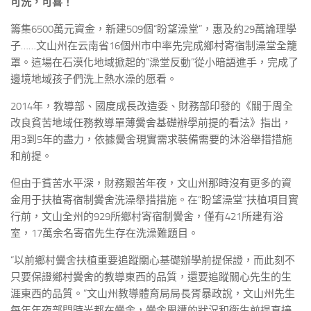
可洗，可喜！
籌集6500萬元資金，新建509個“盼望澡堂”，惠及約29萬論理學
子……文山州在云南省16個州市中率先完成鄉村寄宿制澡堂全籠
罩。這場在石漠化地域掀起的“澡堂反動”從小暗語進手，完成了
邊境地域孩子們洗上熱水澡的愿看。
2014年，教導部、國度成長改造委、財務部印發的《關于周全
改良貧苦地域任務教導單薄黌舍基礎辦學前提的看法》指出，
用3到5年的盡力，依據黌舍現實需求裝備需要的沐浴舉措措施
和前提。
但由于貧苦水平深，財務艱苦年夜，文山州那時沒有更多的資
金用于扶植寄宿制黌舍洗澡舉措措施。在“盼望澡堂”扶植項目實
行前，文山全州的929所鄉村寄宿制黌舍，僅有421所建有浴
室，17萬余名寄宿先生存在洗澡難題目。
“以前鄉村黌舍扶植重要追蹤關心基礎辦學前提保證，而此刻不
只要保證鄉村黌舍的教導東西的品質，還要追蹤關心先生的生
涯東西的品質。”文山州教導體育局局長胥暴政說，文山州先生
每年年夜部門時光都在黌舍，黌舍周遭的狀況和衛生前提直接