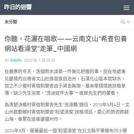
昨日的迴響
Skip to content
未分類
0
你聽，花灑在唱歌——云南文山“希查包養
網站看澡堂”走筆_中國網
BY
ADMIN
·
2025 年 1 月 29 日
在嚴寒的冬天，洗個熱水澡是一件無比舒服的事。但在地處東
北邊境的云南省文山壯族苗族自治州，石漠化山區本就缺水，
加之不少鄉村寄宿制黌舍由于資金無限、基本舉措措施扶植單
薄，缺少先生浴室，“洗澡這件大事”一度是先生們的奢看。
為清楚決鄉村寄宿制黌舍先生“洗澡難”題目，2019年9月4日，文
山州啟動鄉村寄宿制黌舍“盼望澡堂”扶植項目，愛心的熱流跨越
山海，會聚在這座邊疆州市。
2024年3月，跟著最后一個“盼望澡堂”在丘北縣平寨鄉布凹小學