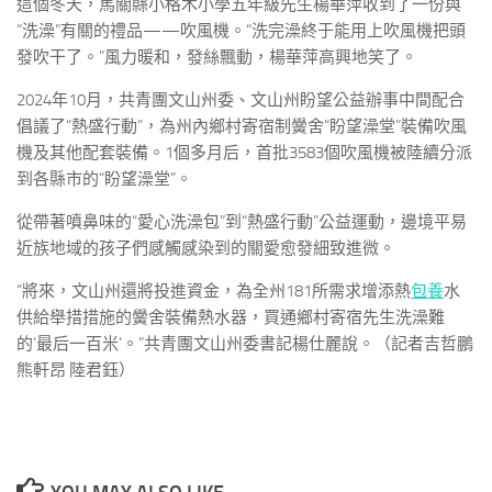
這個冬天，馬關縣小格木小學五年級先生楊華萍收到了一份與
“洗澡”有關的禮品——吹風機。“洗完澡終于能用上吹風機把頭
發吹干了。”風力暖和，發絲飄動，楊華萍高興地笑了。
2024年10月，共青團文山州委、文山州盼望公益辦事中間配合
倡議了“熱盛行動”，為州內鄉村寄宿制黌舍“盼望澡堂”裝備吹風
機及其他配套裝備。1個多月后，首批3583個吹風機被陸續分派
到各縣市的“盼望澡堂”。
從帶著噴鼻味的“愛心洗澡包”到“熱盛行動”公益運動，邊境平易
近族地域的孩子們感觸感染到的關愛愈發細致進微。
“將來，文山州還將投進資金，為全州181所需求增添熱
包養
水
供給舉措措施的黌舍裝備熱水器，買通鄉村寄宿先生洗澡難
的‘最后一百米’。”共青團文山州委書記楊仕麗說。（記者吉哲鵬
熊軒昂 陸君鈺）