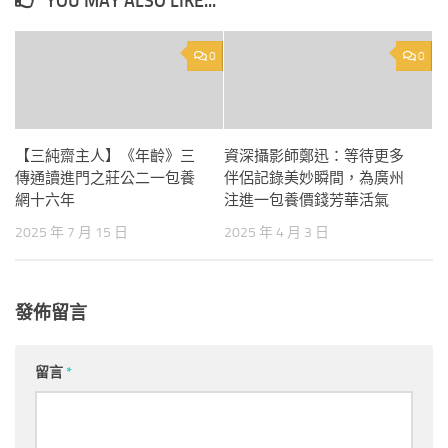
YOU MAY ALSO LIKE...
0
0
【三純齋主人】《年齡》三
資深攝影師鄭迅：等待更多
傳通讀進門之莊公二一包養
伴侶記錄美妙瞬間，為廣州
網十六年
注進一包養價錢芳華活氣
2025 年 7 月 15 日
2025 年 4 月 3 日
發佈留言
留言
*