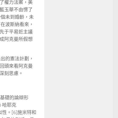
了權力法案，美
藍玉華不由愣了
一個未到婚齡，未
，在波斯納看來，
先于平易近主議
成阿克曼所假想
提出的憲法計劃，
回頭來看阿克曼
深刻思慮。
基礎的論辯形
希·哈耶克
似性。[6]施米特和