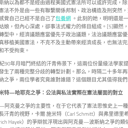
斯納以為都不是經由過程美國式憲法所可以或許完成，除
憲法不外是由一些有聯繫關係邦制、政治構造及刑突然，
感覺自己已經不是自己了​
包養網
​。此刻的她，明明還是
姑娘，但內心深處，卻事法式權力的條目組成。[5]顯然
轉型中，經濟議題應當優先于政治議題，法治議題應當優
真移植美國憲法，不克不及主動帶來經濟成長，也無法完
和不受拘束。
世紀90年月暗鬥終結的汗青佈景下，這兩位份量級法學家
發生了兩種完整分歧的轉型計劃。那么，時隔二十多年再
納之爭，兩位學者究竟誰對誰錯？這個題目尤其值得我們
米特—哈耶克之爭：公法與私法實際在憲法層面的對立
—阿克曼之爭的主要性，在于它代表了憲法思惟史上一種
汗青的視野，卡爾·施米特（Carl Schmitt）與弗里德里
edrich Hayek）的爭辯就浮現出與阿克曼—波斯納之爭的類