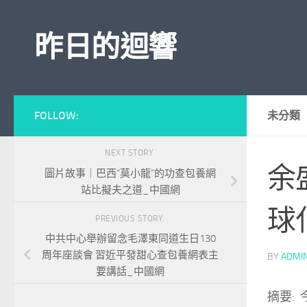
Skip to content
昨日的迴響
FOLLOW:
未分類
NEXT STORY
余
圖片故事｜巴西“莫小龍”的功查包養網
站比擬夫之道_中國網
球
PREVIOUS STORY
中共中心舉辦留念毛澤東同道生日130
周年座談會 習近平發甜心查包養網表主
BY
ADMI
要講話_中國網
摘要: