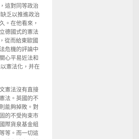
，這對同等政治
劃缺乏以推進政治
久。在他看來，
立德國式的憲法
ty），從而給東歐國
法危機的評論中
關心平易近法和
加以憲法化，并在
文憲法沒有直接
憲法。英國的不
則能夠掉敗。對
固的不受拘束市
國際貨泉基金組
等等。而一切這