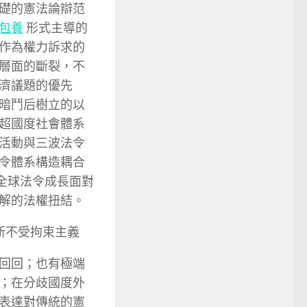
礎的憲法論辯范
包養
形式主導的
作為權力訴求的
層面的斷裂，不
濟議題的優先
暗鬥后樹立的以
超國度社會體系
活動與三波法令
令體系構造耦合
應全球法令成長面對
解的法權扭結。
 新不受拘束主義
回回；也有極端
；在分歧國度外
表達對傳統的憲