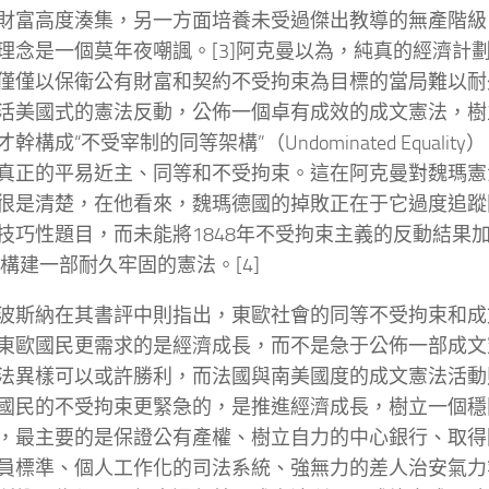
財富高度湊集，另一方面培養未受過傑出教導的無產階級
理念是一個莫年夜嘲諷。[3]阿克曼以為，純真的經濟計
僅僅以保衛公有財富和契約不受拘束為目標的當局難以耐
活美國式的憲法反動，公佈一個卓有成效的成文憲法，樹
幹構成“不受宰制的同等架構”（Undominated Equali
真正的平易近主、同等和不受拘束。這在阿克曼對魏瑪憲
很是清楚，在他看來，魏瑪德國的掉敗正在于它過度追蹤
技巧性題目，而未能將1848年不受拘束主義的反動結果
9年構建一部耐久牢固的憲法。[4]
波斯納在其書評中則指出，東歐社會的同等不受拘束和成
東歐國民更需求的是經濟成長，而不是急于公佈一部成文
法異樣可以或許勝利，而法國與南美國度的成文憲法活動
國民的不受拘束更緊急的，是推進經濟成長，樹立一個穩
，最主要的是保證公有產權、樹立自力的中心銀行、取得
員標準、個人工作化的司法系統、強無力的差人治安氣力