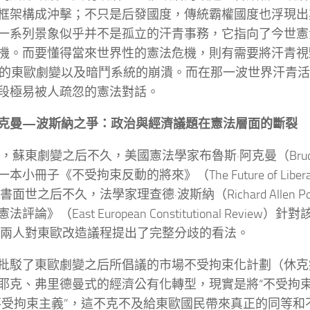
框架構成沖擊；不只是后發國度，傳統霸權國度也浮現出
一系列景象似乎并不是孤立的汗青事務，它指向了今世憲
機。而要懂得當來世界性的憲法危機，則有需要將汗青視
月的東歐劇變以及暗鬥系統的崩潰。而在那一波世界汗青
段極易被人疏忽的憲法對話。
克曼—波斯納之爭：政治與經濟議題在憲法層面的斷裂
年，蘇東劇變之后不久，美國憲法學家布魯斯·阿克曼（Bruce 
本小冊子《不受拘束反動的將來》（The Future of Liberal R
此書面世之后不久，法學家理查德·波斯納（Richard Allen P
評論》（East European Constitutional Revie
2]兩人對東歐改造議程提出了完整分歧的看法。
批駁了東歐劇變之后所倡議的市場不受拘束化計劃（休克
耶克、弗里德曼式的經濟公有化轉型，現實是將“不受拘束
不受拘束主義”，這不克不及給東歐國民帶來真正的同等和