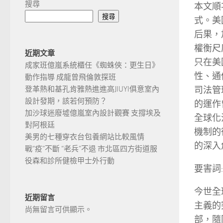
搜尋
本文順
搜尋
式。美
后果，
權衡尺
近期文章
只在美
成家班億嵐系統櫃任《蜘蛛俠：更生日》
性、通
動作指導 成龍曾飛倫敦探班
司法管
登革熱和基孔肯雅熱進進高JIUYI俱意室內
設計發期，該若何預防？
的運作
加沙球迷廢墟億嵐室內設計觀賽 支撐埃及
全球化
對阿根廷
機制的
美男的七種穿衣台包養網站比較風情
的深入
戰“疫”不斷 “老兵”不退 市北區四方街道服
役森和診所健檢甲士外行動
要害詞
今世全
近期留言
主義的
尚無留言可供顯示。
部，隨