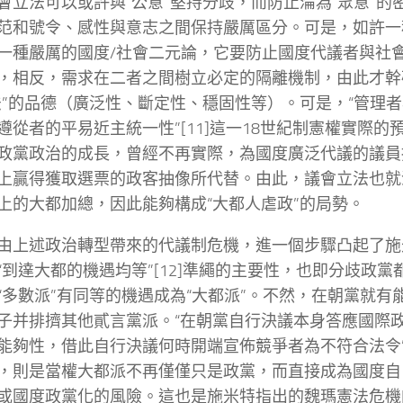
會立法可以或許與“公意”堅持分歧，而防止淪為“眾意”的
范和號令、感性與意志之間保持嚴厲區分。可是，如許一
一種嚴厲的國度/社會二元論，它要防止國度代議者與社
，相反，需求在二者之間樹立必定的隔離機制，由此才幹
法”的品德（廣泛性、斷定性、穩固性等）。可是，“管理
遵從者的平易近主統一性”[11]這一18世紀制憲權實際的
政黨政治的成長，曾經不再實際，為國度廣泛代議的議員
上贏得獲取選票的政客抽像所代替。由此，議會立法也就
上的大都加總，因此能夠構成“大都人虐政”的局勢。
由上述政治轉型帶來的代議制危機，進一個步驟凸起了施
“到達大都的機遇均等”[12]準繩的主要性，也即分歧政
“多數派”有同等的機遇成為“大都派”。不然，在朝黨就有
子并排擠其他貳言黨派。“在朝黨自行決議本身答應國際
能夠性，借此自行決議何時開端宣佈競爭者為不符合法令”，
，則是當權大都派不再僅僅只是政黨，而直接成為國度自
或國度政黨化的風險。這也是施米特指出的魏瑪憲法危機