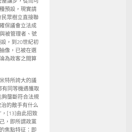
密屋讓步，從而可
種預設，現實請
會民眾樹立直接聯
確保議會立法成
者與被管理者、號
預設，到20世紀初
抽像，已被在選
淪為政客之間算
米特所誇大的議
黨都有同等機遇獲取
能夠壟斷符合法規
政治的敵手有什么
[13]由此招致
己，即所謂政黨
的焦點特征：即