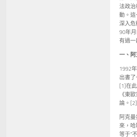
法政治
動。這
深入危
90年
有過一
一、阿
1992
出書了一
[1]在
《東歐憲法
論。[
阿克曼
來，哈
等于“