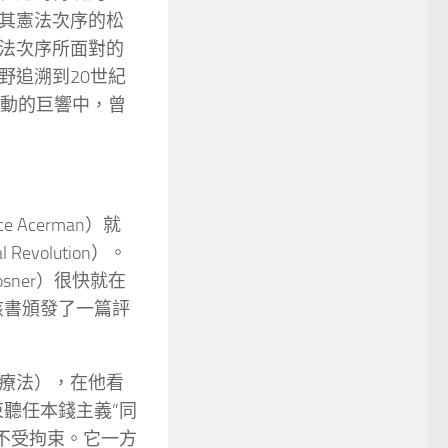
其憲法次序的松
法次序所面對的
野追溯到20世紀
活動的巨響中，曾
Acerman）就
evolution）。
osner）很快就在
w）針對該書頒發了一篇評
療法），在他看
聽任本錢主義”同
不受拘束。它一方