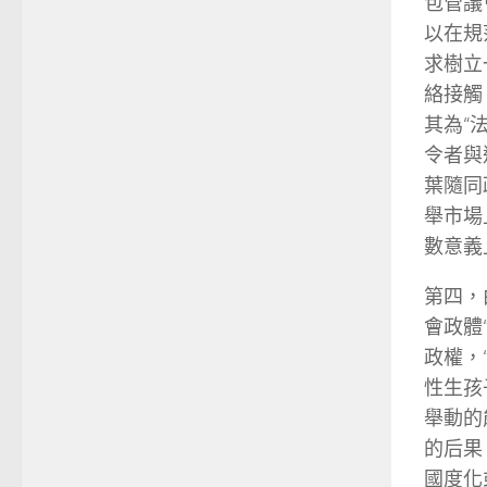
包管議
以在規
求樹立
絡接觸
其為“
令者與
葉隨同
舉市場
數意義
第四，
會政體
政權，
性生孩
舉動的
的后果
國度化