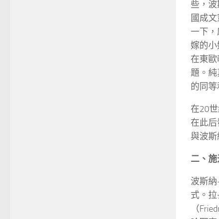
些，波
國成文
一下，
嫁的小
在東歐
題。純
的同等
在20
在此后
與波斯
二、施
波斯納
式。拉長
（Fri