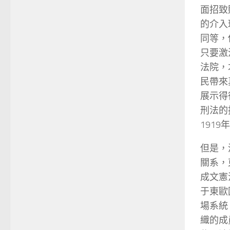
面招致
的介入
同等，
只要激
法院，才
民帶來
展示得
刑法的
191
但是，
關系，
成文憲
于東歐
場系統
織的成