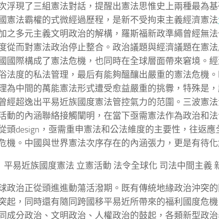
次浮現了三組憲法對話，提醒出憲法思惟史上兩種最為基
國憲法霸權的式微經過歷程，是新不受拘束主義經濟憲法
加之多元主義文明政治的解構，羅斯福新政準繩曾經無法
度從而對憲法政治停止整合。政治議題與經濟議題在憲法
國國際構成了憲法危機，也同時在全球層面帶來窘境。經
俗法度的私法管理，最后有能夠醞釀出嚴重的憲法危機。
理為中間的萬能憲法形式遭受愈益嚴重的挑釁，特殊是，
曾經超逸出平易近族國度憲法管控氣力的范圍。三波憲法
活動的內涵聯絡接觸闡明，在當下亟需憲法作為政治和法
從頭design，亟需重申憲法和公法維度的主要性，往返
危機。中國與世界憲法次序存在的內涵張力，更是有待化
: 平易近族國度憲法 立憲活動 法令全球化 司法中間主義
球政治正從頭進進動蕩活潑期。既有傳統地緣政治沖突的
突起，同時還有隨同跨國移平易近所帶來的福利國度危機
同成分政治、文明政治、人權政治的鼓起，各類新型政治