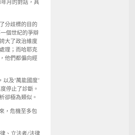
0年月的對話，具
了分歧標的目的
要一個世紀的爭辯
誇大了政治維度
處理；而哈耶克
，他們都偏向經
，以及“萬能國度”
的高度停止了診斷。
析卻極為類似。
看來，危機至多包
律、立法者/法律