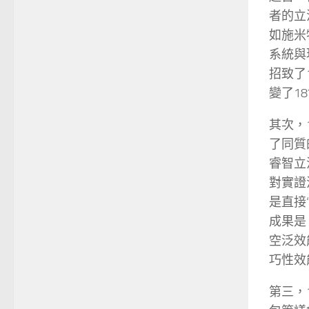
者的立
如施米
系統與
招致了
變了1
其次，
了同質
睿智立法
對實證
是直接
成果是
空泛效
巧性效
第三，