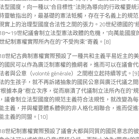
法型國度，向一種以“合目標性”法則為導向的行政權要統
特靈敏指出的，最基礎的憲法牴觸，存在于名義上的規范
現實上的治理型國度合法性之間的張力。20世紀德國的“
18～19世紀議會制立法型憲法政體的危機，“向萬能國度
8世紀制憲權實際所內在的“不受拘束”寄義。[8]
18世紀古典制憲權實際預設了一種共和主義平易近主的
的國民可以作為廣泛制憲權的擔綱者，進而可以在議會代
者與公意（volonté générale）之間樹立起持續等式。[
法的生孩子，就不再訴諸抽象的國民公意與廣泛代議之間
“根據本身”樹立次序，從而崩潰了代議制立法所內在的“規
，議會制立法型國度的規范主義符合法規性，就改變為每
能主義，并與權要體系體例的非人格化相聯合，進而促進
能主義的同盟。[10]
18世紀制憲權實際預設了議會大都與同質的國民意志的