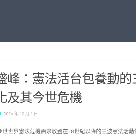
盛峰：憲法活台包養動的
化及其今世危機
N
·
2024 年 10 月 1 日
 今世世界憲法危機需求放置在18世紀以降的三波憲法活