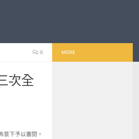
0
MORE
三次全
動佈景下予以審閱。