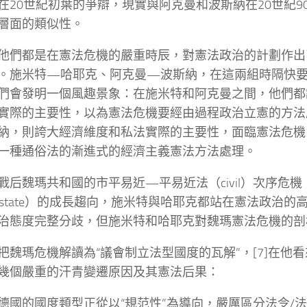
在20世紀初葉的爭辯，現實與阿克曼和波斯納在20世紀9
層面的類似性。
他們都是在憲法危機的嚴重時辰，對憲法政治的計劃作出
。施米特—哈耶克、阿克曼—波斯納，在這兩組時隔快
們會發明一個風趣景象：在施米特和阿克曼之間，他們都
實際的主要性，以為憲法危機要經由過程政治立憲的方法
納，則誇大經濟維度和私法實際的主要性，面臨憲法危機
一種通俗法的漸進式的經濟主義憲法方法處理。
戰后魏瑪共和國的市平易近—平易近法（civil）次序危機
tal state）的成長趨向，施米特與哈耶克都站在憲法政治
治態度完整分歧，但施米特和哈耶克對魏瑪憲法危機的剖
把魏瑪危機解讀為“議會制立法型國度的瓦解”，[7]在他
幾個嚴重的汗青變遷原因及其憲法后果：
德國的國度類型正從以“規范性”為導向，嚴厲區分法令/法