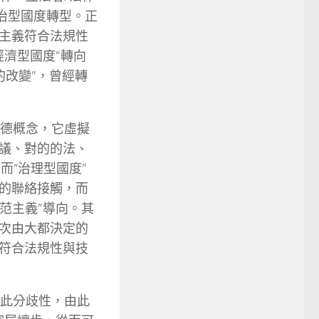
治型國度轉型。正
主義符合法規性
經濟型國度”轉向
的改變”，曾經轉
美德概念，它虛擬
議、對的的法、
9]而“治理型國度”
的聯絡接觸，而
范主義”導向。其
次由大都決定的
符合法規性與技
彼此分歧性，由此