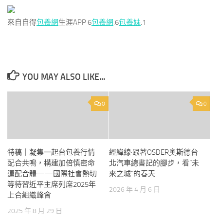
來自自得
包養網
生涯APP 6
包養網
.6
包養妹
.1
YOU MAY ALSO LIKE...
0
0
特稿｜凝集一起台包養行情
經緯線·跟著OSDER奧斯德台
配合共鳴，構建加倍慎密命
北汽車總書記的腳步，看“未
運配合體——國際社會熱切
來之城”的春天
等待習近平主席列席2025年
2026 年 4 月 6 日
上合組織峰會
2025 年 8 月 29 日