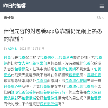
昨日的迴響
Skip to content
未分類
0
伴侶先容的對包養app象靠譜仍是網上熟悉
的靠譜？
BY
ADMIN
·
2023 年 12 月 6 日
包養
我是
包養
90年的沒
包養價格ptt
包養意思
談過愛情，措
包養
網
辭比擬
女大生包養俱樂部
直情商低，沒有親戚伴
包養
侶給我
先容對
包養網
象，任務中也接觸
包養網
包養網
不到女生。
包養
網站
此刻天天隻能靠我不斷地在各類相親
包養網
圈、
長期包養
珍重網等征婚網站外
包養網
面撒網，卻
包養
甜心花園
老是一無
包養網心得
所得。究竟
包養網
是女生都
包養甜心網
包養網
不太
信網
短期包養
包養網
戀
包養網
包養行情
，仍是女生都
女大生包
養俱樂部
不
包養情婦
愛好
包養條件
情商低的男生呢？情
包養網
商低的男生不合適網戀
包養網評價
嗎？