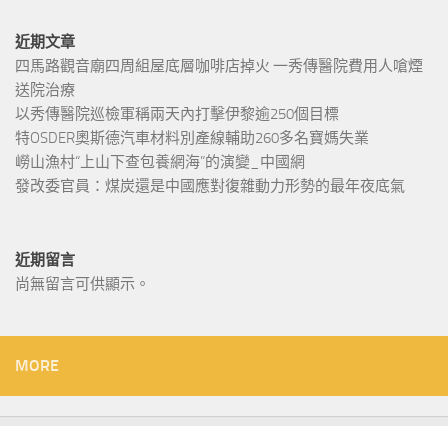
近期文章
四馬路觀音廟四周組屋底層咖啡店掉火 一秀傳醫院費用人嗆煙
送院治療
以秀傳醫院巡檢軍稱兩天內打擊伊黎逾250個目標
特OSDER奧斯德汽車材料別產線輔助260多名寶媽失業
嶗山漁村“上山下查包養網海”的演變_中國網
發改委官員：煤炭還是中國應對復雜動力形勢的最年夜底氣
近期留言
尚無留言可供顯示。
MORE