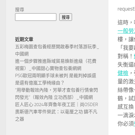
reques
搜尋
搜尋
這時，
一般勞
樓，讓
近期文章
五彩梅園查包養經歷開啟春季村落游玩季_
「我要
中國網
對稱！
進一個步驟推進縣域貿易煥新進級（花費
失衡逼
視窗）_中國甜心寶物查包養網網
健檢
，
PSG歐冠兩明顯手球未被判 是裁判掉誤還
量的激
是還有億嵐工學椅緣由？
絲帶像
“用舉動報效內陸，芳華才查包養行情會閃
閃發光”（報效內陸 立功西部）_中國網
鶴，試
匠人匠心·2024年齊魯年夜工匠｜尚OSDER
感互換
奧斯德汽車零件榮武：以毫厘之功 鑄不凡
一滴淚
之器
你必須