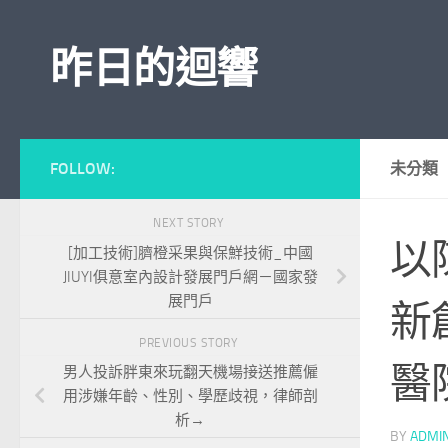
Skip to content
昨日的迴響
FOLLOW:
未分類
NEXT STORY
以
[加工技術]臍橙采果與保鮮技術_中國
JIUYI俱意室內設計發展門戶網－國家發
展門戶
新
PREVIOUS STORY
醫
男人投訴胖東來玩翻天機場接送推薦僱
用涉嫌年齡、性別、學歷歧視，律師剖
析→
BY
ADMI