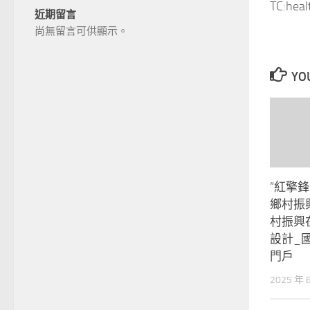
TC:hea
近期留言
尚無留言可供顯示。
YOU
“紅擎
鄉村振
村振興在
設計_
門戶
2025 年 