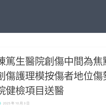
陳篤生醫院創傷中間為焦
創傷護理模按傷者地位傷
院健檢項目送醫
N
·
2025 年 10 月 3 日