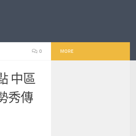
0
MORE
點 中區
勢秀傳