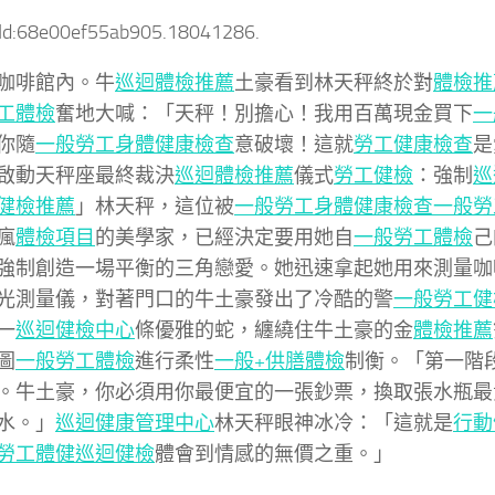
tId:68e00ef55ab905.18041286.
咖啡館內。牛
巡迴體檢推薦
土豪看到林天秤終於對
體檢推
工體檢
奮地大喊：「天秤！別擔心！我用百萬現金買下
一
你隨
一般勞工身體健康檢查
意破壞！這就
勞工健康檢查
是
啟動天秤座最終裁決
巡迴體檢推薦
儀式
勞工健檢
：強制
巡
健檢推薦
」林天秤，這位被
一般勞工身體健康檢查
一般勞
瘋
體檢項目
的美學家，已經決定要用她自
一般勞工體檢
己
強制創造一場平衡的三角戀愛。她迅速拿起她用來測量咖
光測量儀，對著門口的牛土豪發出了冷酷的警
一般勞工健
一
巡迴健檢中心
條優雅的蛇，纏繞住牛土豪的金
體檢推薦
圖
一般勞工體檢
進行柔性
一般+供膳體檢
制衡。「第一階
。牛土豪，你必須用你最便宜的一張鈔票，換取張水瓶最
水。」
巡迴健康管理中心
林天秤眼神冰冷：「這就是
行動
勞工體健
巡迴健檢
體會到情感的無價之重。」