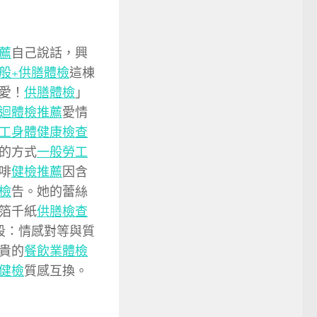
薦
自己說話，興
般+供膳體檢
這棟
愛！
供膳體檢
」
迴體檢推薦
愛情
工身體健康檢查
的方式
一般勞工
啡
健檢推薦
因含
檢
告。她的蕾絲
箔千紙
供膳檢查
段：情感對等與質
貴的
餐飲業體檢
健檢
質感互換。