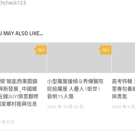
lthcheck123
 MAY ALSO LIKE...
0
0
鋒領”賦能西果園鎮
小型羅厘撞傾斗秀傳醫院
高考特輯
興新發展_中國鄉
巡檢羅厘 人疊人1逝世1
里專包養
線JIUYI俱意翻修
昏倒15人傷
與勇氣
國家鄉村振興信息
2025 年 10 月 23 日
2025 年 9 月
8 月 8 日