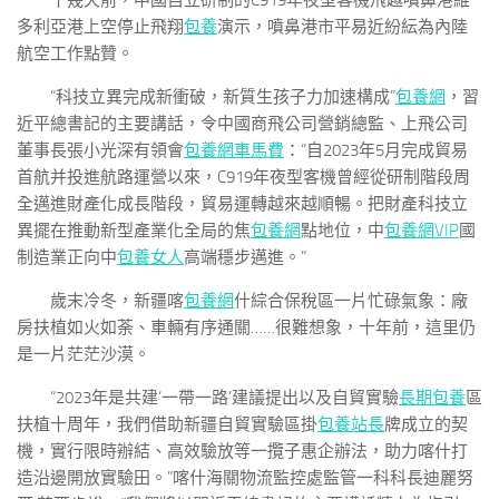
十幾天前，中國自立研制的C919年夜型客機飛越噴鼻港維
多利亞港上空停止飛翔
包養
演示，噴鼻港市平易近紛紜為內陸
航空工作點贊。
“科技立異完成新衝破，新質生孩子力加速構成”
包養網
，習
近平總書記的主要講話，令中國商飛公司營銷總監、上飛公司
董事長張小光深有領會
包養網車馬費
：“自2023年5月完成貿易
首航并投進航路運營以來，C919年夜型客機曾經從研制階段周
全邁進財產化成長階段，貿易運轉越來越順暢。把財產科技立
異擺在推動新型產業化全局的焦
包養網
點地位，中
包養網VIP
國
制造業正向中
包養女人
高端穩步邁進。”
歲末冷冬，新疆喀
包養網
什綜合保稅區一片忙碌氣象：廠
房扶植如火如荼、車輛有序通關……很難想象，十年前，這里仍
是一片茫茫沙漠。
“2023年是共建‘一帶一路’建議提出以及自貿實驗
長期包養
區
扶植十周年，我們借助新疆自貿實驗區掛
包養站長
牌成立的契
機，實行限時辦結、高效驗放等一攬子惠企辦法，助力喀什打
造沿邊開放實驗田。”喀什海關物流監控處監管一科科長迪麗努