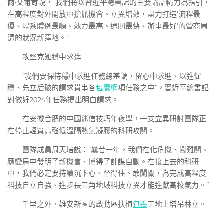
爾·艾爾肯說，“我們將以習近平總書記的主要講話精力為指引，
在高程度對外開放中搶抓機會、立異增效，盡力打造‘流程最
優、體系體例最順、效力最高、通關最快、辦事最好’的營商周
遭的狀況新窪地。”
攻堅克難穩中求進
“我們要保持穩中求進任務總基調，留心中求進、以進促
穩、先立后破的請求貫串各
包養網
項任務之中”，習近平總書記
對做好2024年任務提出明白請求。
在安徽合肥的中國迷信技巧年夜學，一支立異研討團隊正
在停止輕質高強低溫隔熱氣凝膠的科研攻關。
團隊成員周天培說：“曩昔一年，我們在化危機、闖難關、
應變局中發明了新機會、博得了計謀自動。在接上去的科研
中，我們必定要持續沉下心、坐得住、敢闖關，為完成高程度
科技自立自強、進步長三角地域科技立異才能進獻高校氣力。”
千里之外，雄安新區的啟動區扶植
包養
工地上塔吊林立。