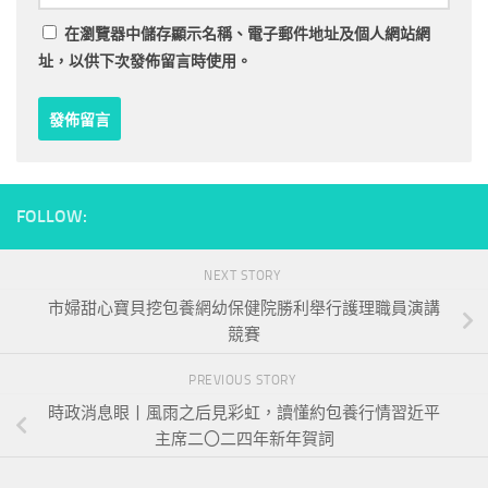
在
瀏覽器
中儲存顯示名稱、電子郵件地址及個人網站網
址，以供下次發佈留言時使用。
FOLLOW:
NEXT STORY
市婦甜心寶貝挖包養網幼保健院勝利舉行護理職員演講
競賽
PREVIOUS STORY
時政消息眼丨風雨之后見彩虹，讀懂約包養行情習近平
主席二〇二四年新年賀詞