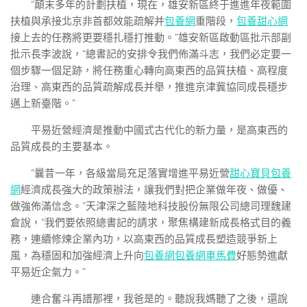
“顛末多年的計劃扶植，現在，雄安新區終于進進年夜範圍
扶植與承接北京非首都效能疏解并
包養網
重階段，
包養甜心網
接上去的任務將更要穩扎穩打推動。”雄安新區啟動區批示部副
批示長李波說，“總書記的安排令我們佈滿斗志，我們必定要一
個步驟一個足跡，將任務重心轉向高東西的品質扶植、高程度
治理、高東西的品質疏解成長并舉，推進京津冀協同成長穩步
邁上新臺階。”
平易近營經濟是推動中國式古代化的新力量，是高東西的
品質成長的主要基本。
“曩昔一年，各級當局充足落實增進平易近營
甜心寶貝包養
網
經濟成長強大的政策辦法，讓我們對把企業做年夜、做優、
做強佈滿信念。”天津深之藍陸地科技股份無限公司總司理魏建
倉說，“我們要依照總書記的請求，聚焦構建新成長格式目的義
務，連續修煉企業內功，以高東西的品質成長塑造競爭新上
風，為穩固和加強經濟上升向
包養網
包養網車馬費
好態勢進獻
平易近企氣力。”
連合奮斗再譜那裡，我爸是的。聽說我媽聽了之後，還說