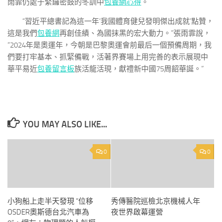
雨霏仍處于緊鑼密鼓的冬訓中
包養網心得
。
“習近平總書記為這一年‘我國體育健兒發明傑出成就’點贊，
這是我們
包養網
再創佳績、為國抹黑的宏大動力。”張雨霏說，
“2024年是奧運年，今朝是巴黎奧運會前最后一個預備周期，我
們要打牢基本、抓緊備戰，活著界賽場上用完善的表示展現中
華平易近
包養留言板
族活龍活現，獻禮新中國75周韶華誕。”
YOU MAY ALSO LIKE...
0
0
小狗船上走半天發現 “位移
秀傳醫院巡檢北京機械人年
OSDER奧斯德台北汽車為
夜世界啟幕運營