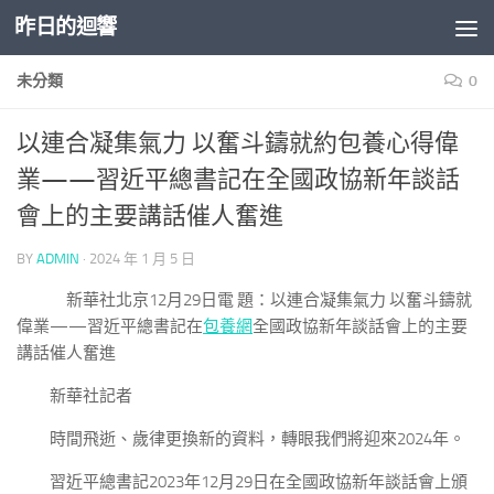
昨日的迴響
Skip to content
未分類
0
以連合凝集氣力 以奮斗鑄就約包養心得偉
業——習近平總書記在全國政協新年談話
會上的主要講話催人奮進
BY
ADMIN
·
2024 年 1 月 5 日
新華社北京12月29日電 題：以連合凝集氣力 以奮斗鑄就
偉業——習近平總書記在
包養網
全國政協新年談話會上的主要
講話催人奮進
新華社記者
時間飛逝、歲律更換新的資料，轉眼我們將迎來2024年。
習近平總書記2023年12月29日在全國政協新年談話會上頒