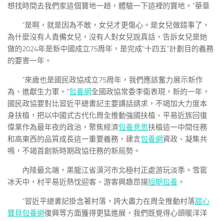
想找時間去我們家這個寶地一趟，體驗一下這裡的寶地。”華章
“是啊，就是因為不敢，女兒才更傷心。是女兒做錯事了，
為什麼沒有人責備女兒，沒有人對女兒說真話，告訴女兒是她
做的2024年是新中國成立75周年，是完成“十四五”計劃目的義務
的要害一年。
“來歲也是國民政協成立75周年，我們應該奮力展示新作
為、進獻生力軍。”
包養網
全國政協常委李衛表現，新的一年，
國民政協要對比習近平總書記主要講話請求，不竭加大力度本
身扶植，把以中國式古代化周全推動強國扶植、平易近族回復
偉業作為最年夜的政治，聚焦經濟
包養意思
扶植這一中間任務
和高東西的品質成長這一重要義務，建言
包養網
資政、凝集共
鳴，不竭首創新時期政協任務的新局勢。
內陸最北端，黑龍江省漠河市北極村正處游玩淡季。雪窖
冰天中，村平易近熱忱迎客、游客興趣昂揚
短期包養
。
“習近平總書記掛念著村落，誇大盡力在周全推動村落
甜心
寶貝包養網
復興等方面獲得更猛進展，我們既覺得心頭暖洋洋