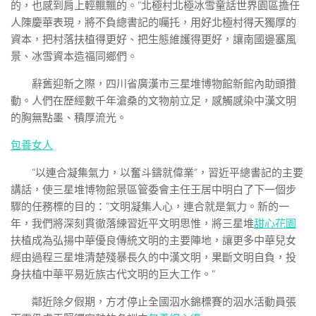
的，也感到肩上輕飄飄的。”北極村北極冰雪童話世界園區擔任
人陳慶華表現，將不負總書記的囑托，用好北極村得天獨厚的
資本，把村落扶植得更好、把生態維護得更好，讓南國邊塞風
景、冰雪資本造福同鄉們。
辭舊迎新之際，四川省廣漢市三星堆博物館新館內助頭攢
動。人們在歷經數千年滄桑的文物前立足，感觸感染中漢文明
的胸無點墨、積厚流光。
包養女人
“以連合凝集氣力，以奮斗鑄就偉業”，習近平總書記的主要
講話，使三星堆博物館景區管委會主任王居中明白了下一個步
驟的任務標的目的：“文明凝集人心，連合就是氣力。新的一
年，我們將深刻貫徹落練習近平文明思惟，將三星堆
甜心花園
扶植成為弘揚中華優良傳統文明的主要陣地，讓更多中華兒女
經由過程三星堆清楚殘暴長久的中漢文明，果斷文明自負，投
身扶植中華平易近族古代文明的巨大工作。”
鄰近除夕假期，方才停止全國泅水錦標賽的泅水活動員張