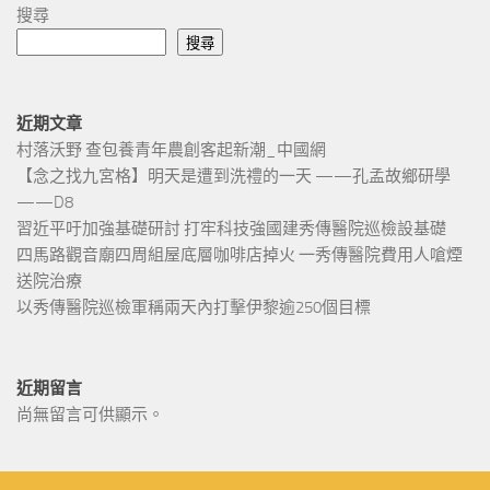
搜尋
搜尋
近期文章
村落沃野 查包養青年農創客起新潮_中國網
【念之找九宮格】明天是遭到洗禮的一天 ——孔孟故鄉研學
——D8
習近平吁加強基礎研討 打牢科技強國建秀傳醫院巡檢設基礎
四馬路觀音廟四周組屋底層咖啡店掉火 一秀傳醫院費用人嗆煙
送院治療
以秀傳醫院巡檢軍稱兩天內打擊伊黎逾250個目標
近期留言
尚無留言可供顯示。