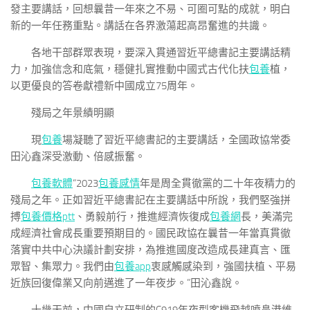
發主要講話，回想曩昔一年來之不易、可圈可點的成就，明白
新的一年任務重點。講話在各界激蕩起高昂奮進的共識。
各地干部群眾表現，要深入貫通習近平總書記主要講話精
力，加強信念和底氣，穩健扎實推動中國式古代化扶
包養
植，
以更優良的答卷獻禮新中國成立75周年。
殘局之年景績明顯
現
包養
場凝聽了習近平總書記的主要講話，全國政協常委
田沁鑫深受激動、倍感振奮。
包養軟體
“2023
包養感情
年是周全貫徹黨的二十年夜精力的
殘局之年。正如習近平總書記在主要講話中所說，我們堅強拼
搏
包養價格ptt
、勇毅前行，推進經濟恢復成
包養網
長，美滿完
成經濟社會成長重要預期目的。國民政協在曩昔一年當真貫徹
落實中共中心決議計劃安排，為推進國度改造成長建真言、匯
眾智、集眾力。我們由
包養app
衷感觸感染到，強國扶植、平易
近族回復偉業又向前邁進了一年夜步。”田沁鑫說。